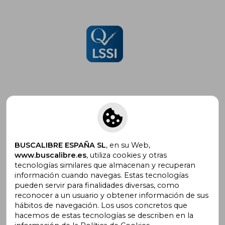
Suscríbete para recibir ofertas y
promociones
BUSCALIBRE ESPAÑA SL
, en su Web,
www.buscalibre.es
, utiliza cookies y otras
tecnologías similares que almacenan y recuperan
información cuando navegas. Estas tecnologías
pueden servir para finalidades diversas, como
¿Necesitas ayuda?
reconocer a un usuario y obtener información de sus
hábitos de navegación. Los usos concretos que
hacemos de estas tecnologías se describen en la
Ir a Centro de Soporte