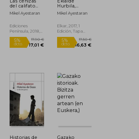
Las cenizas
Ekialde
del califato
Hurbila,
(ODISEAS)
Muinak eta
Mikel Ayestaran
Mikel Ayestaran
Ertzak
Ediciones
Elkar, 2017, 1
Península, 2018,
Edición, Tapa
Tapa Blanda,
Blanda, Nuevo
Nuevo
Rápido
17,90 €
17,50 €
5%
5%
dcto.
dcto.
17,01 €
16,63 €
Historias de
Gazako