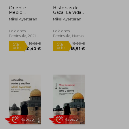
Oriente
Historias de
Medio,
Gaza: La Vida
Oriente Roto
Entre Guerras
Mikel Ayestaran
Mikel Ayestaran
Rápido
Rápido
Ediciones
Ediciones
Península, 2021,
Península, Nuevo
Tapa Blanda,
Nuevo
10,95 €
19,90 €
5%
5%
dcto.
dcto.
10,40 €
18,91 €