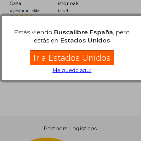
Gaza
istorioak.
Bizitza gerren
Ayestaran, Mikel
Mikel
artean (en
Ayestaran;Ibon
(1)
Euskera,)
Plazaola Okariz
Planeta, 2025,
Alberdania, 2025,
Rústica Con
Tapa Blanda,
Estás viendo
Buscalibre España
, pero
Solapas, Nuevo
Nuevo
estás en
Estados Unidos
Ir a Estados Unidos
Me quedo aquí
Partners Logísticos
22,83 €
21,00 €
5%
5%
dcto.
dcto.