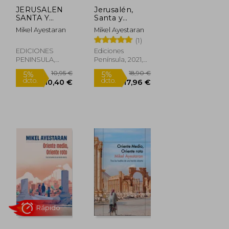
JERUSALEN
Jerusalén,
SANTA Y
Santa y
CAUTIVA
Cautiva: Desde
Mikel Ayestaran
Mikel Ayestaran
el Corazón de
(1)
la Ciudad Vieja
a la Eternidad
EDICIONES
Ediciones
Rápido
Rápido
PENINSULA,
Península, 2021,
2023, Tapa
Tapa Blanda,
Blanda, Nuevo
Nuevo
10,95 €
18,90 €
5%
5%
dcto.
dcto.
10,40 €
17,96 €