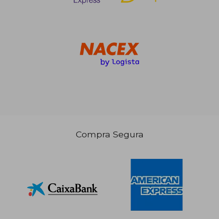
92,75 €
5%
dcto.
88,11 €
Compra Segura