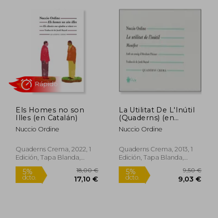
Rápido
Rápido
Els Homes no son
La Utilitat De L'Inútil
Illes (en Catalán)
(Quaderns) (en
12,00 €
28,00
5%
5%
Catalán)
dcto.
dcto.
Nuccio Ordine
Nuccio Ordine
11,40 €
26,60
Quaderns Crema, 2022, 1
Quaderns Crema, 2013, 1
Edición, Tapa Blanda,
Edición, Tapa Blanda,
Nuevo
Nuevo