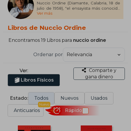
Nuccio Ordine (Diamante, Calabria, 18 de
julio de 1958), "el ensayista más conocido
Ver más
de Italia en el mundo"​, es profesor, filósofo
y escritor reconocido por ser un
especialista en la época, arte y literatura
Libros de Nuccio Ordine
del Renacimiento y del pensamiento de
Giordano Bruno. Sus publicaciones han
sido traducido a numerosos idiomas.
Encontramos 19 Libros para
nuccio ordine
Es considerado una de las personalidades
Ordenar por
más significativas del panorama cultural
internacional, junto con pensadores como
Jürgen Habermas, George Steiner, Gianni
Comparte y
Ver:
Vattimo, Alain Badiou, Peter Sloterdijk,
gana dinero
Slavoj Žižek Gabriel Marcel, Byung Chul
Libros Físicos
Han, y Martha Nussbaum.
Estado:
Todos
Nuevos
Usados
Nuevo
Anticuarios
Rápido