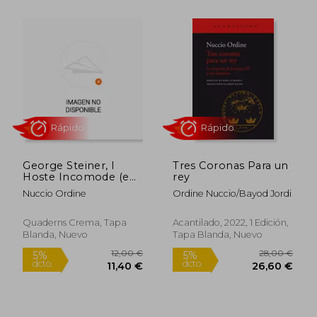
Rápido
Rápido
11,00 €
16,00
5%
5%
dcto.
dcto.
10,45 €
15,20
George Steiner, l
Tres Coronas Para un
Hoste Incomode (en
rey
Catalán)
Nuccio Ordine
Ordine Nuccio/Bayod Jordi
Quaderns Crema, Tapa
Acantilado, 2022, 1 Edición,
Blanda, Nuevo
Tapa Blanda, Nuevo