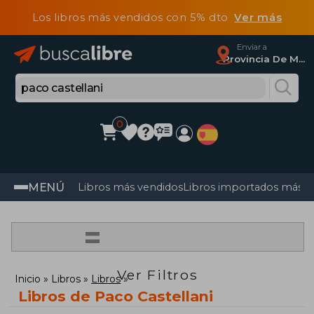
Los libros más vendidos con 5% dto
Ver más
Enviar a
Provincia De Madrid
0
MENÚ
Libros más vendidos
Libros importados más v
=
Ver Filtros
Inicio
Libros
Libros
Libros de Paco Castellani