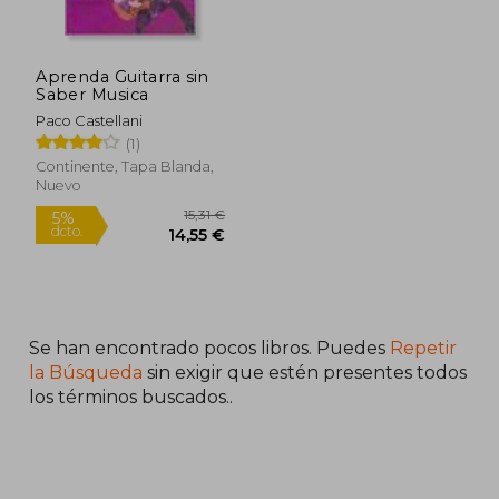
Aprenda Guitarra sin
Saber Musica
Paco Castellani
(1)
Continente, Tapa Blanda,
Nuevo
Se han encontrado pocos libros. Puedes
Repetir
15,31 €
5%
dcto.
14,55 €
la Búsqueda
sin exigir que estén presentes todos
los términos buscados..