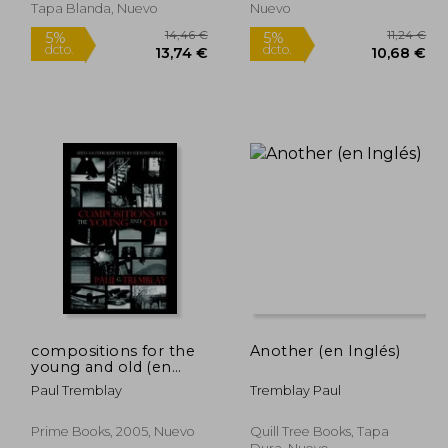
Tapa Blanda, Nuevo
Nuevo
compositions for the
Another (en Inglés)
young and old (en
Inglés)
3,74 €
14,46 €
5%
5%
Paul Tremblay
Tremblay Paul
dcto.
dcto.
,55 €
13,74 €
Prime Books, 2005, Nuevo
Quill Tree Books, Tapa