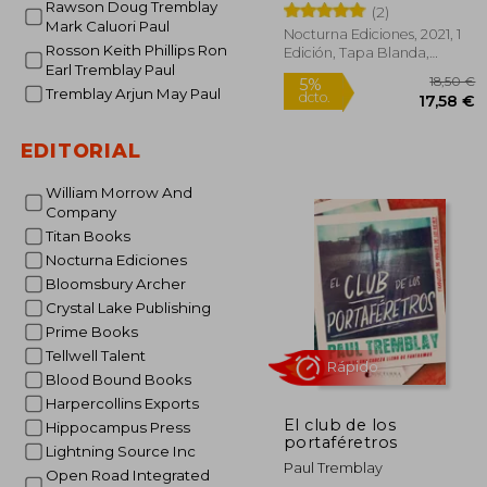
Rawson Doug Tremblay
(2)
Mark Caluori Paul
Nocturna Ediciones, 2021, 1
Rosson Keith Phillips Ron
Edición, Tapa Blanda,
Earl Tremblay Paul
Nuevo
Tremblay Arjun May Paul
EDITORIAL
William Morrow And
1
5%
Company
dcto.
17
Titan Books
Nocturna Ediciones
Bloomsbury Archer
Crystal Lake Publishing
Prime Books
Tellwell Talent
Blood Bound Books
Harpercollins Exports
El club de los
Hippocampus Press
portaféretros
Lightning Source Inc
Paul Tremblay
Open Road Integrated