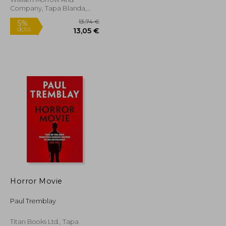
Company, Tapa Blanda,
Nuevo
21,43 €
13,74 €
5%
Horror Movie
dcto.
20,36 €
13,05 €
Paul Tremblay
Titan Books Ltd., Tapa