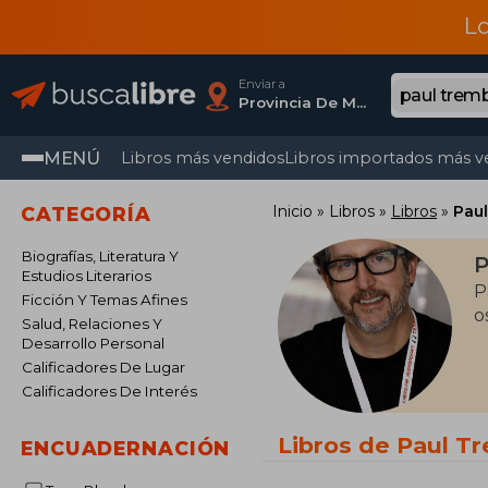
L
Enviar a
Provincia De Madrid
MENÚ
Libros más vendidos
Libros importados más v
Inicio
Libros
Libros
Pau
CATEGORÍA
Biografías, Literatura Y
P
Estudios Literarios
P
Ficción Y Temas Afines
o
Salud, Relaciones Y
Desarrollo Personal
Calificadores De Lugar
Calificadores De Interés
Libros de Paul T
ENCUADERNACIÓN