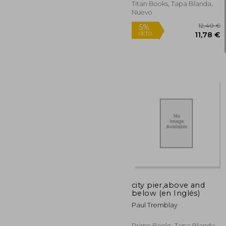
Titan Books, Tapa Blanda,
Nuevo
1
5%
dcto.
11
city pier,above and
below (en Inglés)
Paul Tremblay
Prime Books, Tapa Blanda,