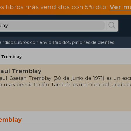
os libros más vendidos con 5% dto
Ver m
endidos
Libros con envío Rápido
Opiniones de clientes
l Tremblay
aul Tremblay
aul Gaetan Tremblay (30 de junio de 1971) es un escri
scura y ciencia ficción. También es miembro del jurado d
remblay