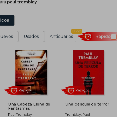
para
paul tremblay
sicos
Nuevo
uevos
Usados
Anticuarios
Rápido
Una Cabeza Llena de
Una película de terror
Fantasmas
Rápido
Rápido
Paul Tremblay
Tremblay, Paul