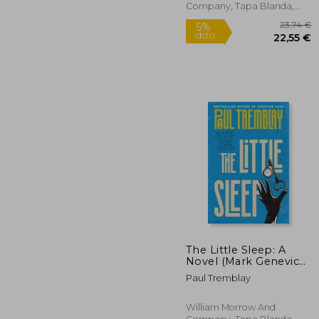
Company, Tapa Blanda,
Nuevo
The Little Sleep: A
Novel (Mark Genevich
Series, 1) (en Inglés)
2
5%
Paul Tremblay
dcto.
22
William Morrow And