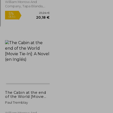
William Morrow And
Company, Tapa Blanda,
Nuevo
12,49 €
21,24 €
5%
dcto.
11,87 €
20,18 €
The Cabin at the end
of the World [Movie
Tie-In]: A Novel (en
Paul Tremblay
Inglés)
William Morrow And