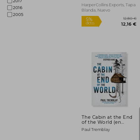
2017
HarperCollins Exports, Tapa
2016
Blanda, Nuevo
2005
1
5%
dcto.
12
The Cabin at the End
of the World (en
Inglés)
Paul Tremblay