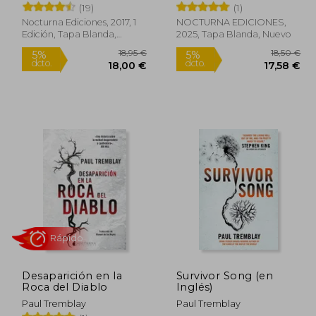
(19)
(1)
Nocturna Ediciones, 2017, 1
NOCTURNA EDICIONES,
Edición, Tapa Blanda,
2025, Tapa Blanda, Nuevo
Nuevo
8,50 €
18,95 €
5%
5%
dcto.
dcto.
,58 €
18,00 €
Desaparición en la
Survivor Song (en
Roca del Diablo
Inglés)
Paul Tremblay
Paul Tremblay