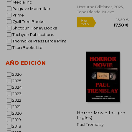
Media Inc
Nocturna Ediciones, 2023,
Rápido
Palgrave Macmillan
Tapa Blanda, Nuevo
Prime
Quill Tree Books
Shotgun Honey Books
Tachyon Publications
Thorndike Press Large Print
Titan Books Ltd
AÑO EDICIÓN
1
5%
dcto.
17
2026
2025
2024
2023
2022
2021
Horror Movie Intl (en
2020
Inglés)
2019
Paul Tremblay
2018