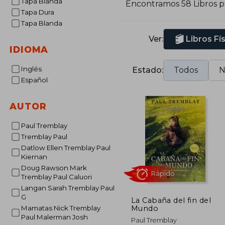
Tapa Blanda
Encontramos 58 Libros 
Tapa Dura
Tapa Blanda
Ver:
Libros Fí
IDIOMA
Inglés
Estado:
Todos
N
Español
AUTOR
Paul Tremblay
Tremblay Paul
Datlow Ellen Tremblay Paul
Kiernan
Doug Rawson Mark
Tremblay Paul Caluori
Langan Sarah Tremblay Paul
G
La Cabaña del fin del
Mundo
Mamatas Nick Tremblay
Paul Malerman Josh
Rápido
Paul Tremblay