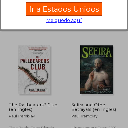
TITAN PUBLISHING GROUP,
William Morrow And
Ir a Estados Unidos
Tapa Blanda, Nuevo
Company, Tapa Blanda,
Nuevo
Me quedo aquí
2,40 €
11,24 €
5%
5%
dcto.
dcto.
,78 €
10,68 €
The Pallbearers? Club
Sefira and Other
(en Inglés)
Betrayals (en Inglés)
Paul Tremblay
Paul Tremblay
Titan Books, Tapa Blanda,
Hippocampus Press, 2019,