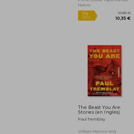
Nuevo
1
5%
The Beast You Are:
dcto.
10
Stories (en Inglés)
Paul Tremblay
William Morrow And