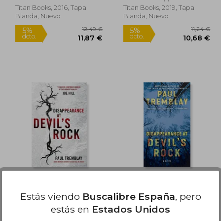
Titan Books, 2016, Tapa
Titan Books, 2019, Tapa
Blanda, Nuevo
Blanda, Nuevo
2,80 €
12,49 €
5%
5%
dcto.
dcto.
,16 €
11,87 €
Disappearance at
Disappearance at
Devil's Rock: A Novel
Devil's Rock: A Novel
Estás viendo
Buscalibre España
, pero
(en Inglés)
Paul Tremblay
Paul Tremblay
estás en
Estados Unidos