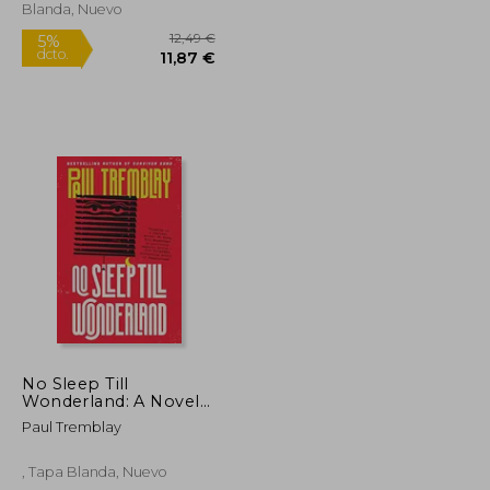
Blanda, Nuevo
No Sleep Till
Wonderland: A Novel
(Mark Genevich Series,
11,24 €
12,49 €
5%
Paul Tremblay
2)
dcto.
10,68 €
11,87 €
, Tapa Blanda, Nuevo