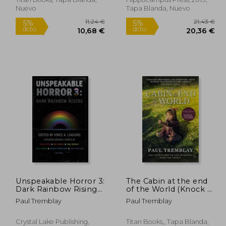
Nuevo
Tapa Blanda, Nuevo
0,89 €
11,24 €
5%
5%
Unspeakable Horror 3:
The Cabin at the end
dcto.
dcto.
,35 €
10,68 €
Dark Rainbow Rising
of the World (Knock at
(en Inglés)
the Cabin): Save Your
Paul Tremblay
Paul Tremblay
Family or Save
Humanity. Make the
Choice.
Crystal Lake Publishing,
Titan Books,, Tapa Blanda,