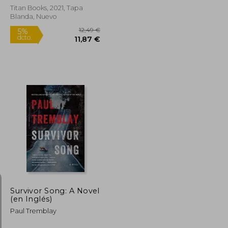
Titan Books, 2021, Tapa
Blanda, Nuevo
11,24 €
12,49 €
5%
dcto.
10,68 €
11,87 €
Survivor Song: A Novel
(en Inglés)
Paul Tremblay