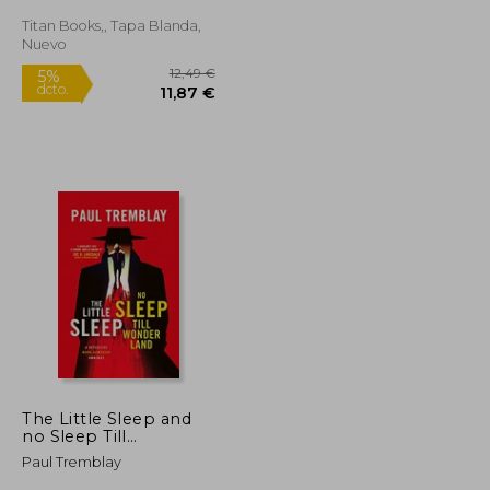
Titan Books,, Tapa Blanda,
Nuevo
11,24 €
12,49 €
5%
dcto.
10,68 €
11,87 €
The Little Sleep and
no Sleep Till
Wonderland Omnibus
Paul Tremblay
(en Inglés)