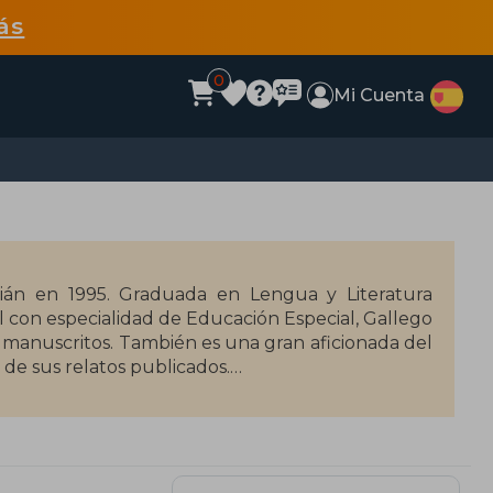
ás
0
Mi Cuenta
tián en 1995. Graduada en Lengua y Literatura
l con especialidad de Educación Especial, Gallego
de manuscritos. También es una gran aficionada del
 de sus relatos publicados.
dó finalista del Premio Ateneo de Novela Joven de
ieron la luz muchos otros títulos de corte juvenil,