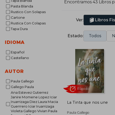
Tapa Blanda
Encontramos 43 Libros 
D
Pasta Blanda
a
Rustico Con Solapas
c
Cartone
Ver:
Libros Fí
Rustica Con Colapas
Tapa Dura
Estado:
Todos
N
IDIOMA
Español
Castellano
AUTOR
Paula Gallego
Gallego Paula
Ana Estevez Gutierrez
Janire Momene Lopez Iciar
Iruarrizaga Diez Laura Macia
La Tinta que nos une
Guerrrero Iciar Iruarrizaga
Violeta Gallego Vivian Paula
Rápido
Paula Gallego