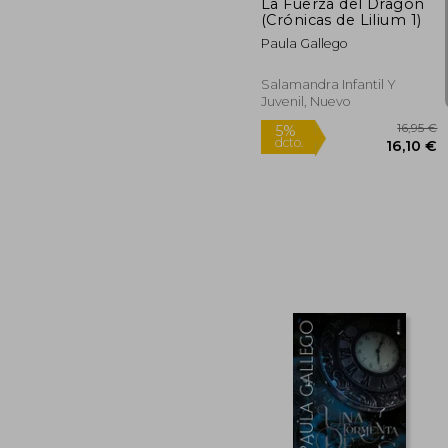
La Fuerza del Dragón
(Crónicas de Lilium 1)
Paula Gallego
Salamandra Infantil Y
Juvenil, Nuevo
Rápido
1
5%
dcto.
16