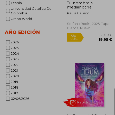
Tu nombre a
Titania
medianoche
Universidad Catolica De
Colombia
Paula Gallego
Urano World
Stefano Books, 2025, Tapa
Blanda, Nuevo
AÑO EDICIÓN
Rápido
2026
2025
2024
2023
2022
2021
2020
2019
2018
2
5%
2017
dcto.
19
02/06/2026