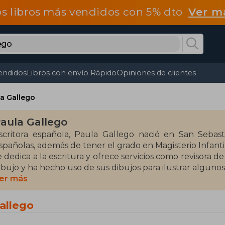
os libros más vendidos con 5% dto
Ver m
endidos
Libros con envío Rápido
Opiniones de clientes
a Gallego
aula Gallego
scritora española, Paula Gallego nació en San Sebas
spañolas, además de tener el grado en Magisterio Infanti
e dedica a la escritura y ofrece servicios como revisora 
ibujo y ha hecho uso de sus dibujos para ilustrar algunos
er más
 los 17 años su obra Cristal, la guerrera esmeralda que
evilla. A partir de la publicación de su primera novela, v
allego
demás de aparecer sus relatos en varias antologías.