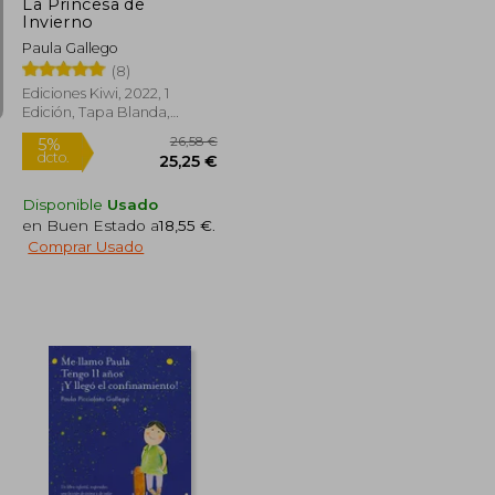
La Princesa de
Invierno
Paula Gallego
(8)
Ediciones Kiwi, 2022, 1
Edición, Tapa Blanda,
Nuevo
Disponible
Usado
en Buen Estado a
18,55 €
.
Comprar Usado
15,90 €
26,58 €
5%
dcto.
15,11 €
25,25 €