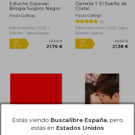
Estuche Especial
Ophelia Y El Sueño de
Bilogía Suspiro Negro
Cristal
Paula Gallego
Paula Gallego
(1)
Ediciones Kiwi, 2023, 1
Ediciones Urano, 2023, Tapa
Edición, Tapa Blanda,
Blanda, Nuevo
Nuevo
Rápido
Rápido
1,00 €
22,90 €
5%
5%
dcto.
dcto.
,95 €
21,76 €
Estás viendo
Buscalibre España
, pero
estás en
Estados Unidos