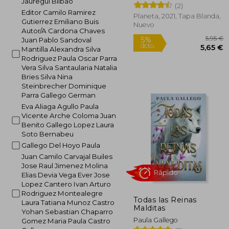
Jauregui Bilbao
(2)
Editor Camilo Ramirez
Planeta, 2021, Tapa Blanda,
Gutierrez Emiliano Buis
Nuevo
Autor/A Cardona Chaves
Juan Pablo Sandoval
Mantilla Alexandra Silva
Rodriguez Paula Oscar Parra
Vera Silva Santaularia Natalia
Bries Silva Nina
Steinbrecher Dominique
5%
Parra Gallego German
dcto.
5
Eva Aliaga Agullo Paula
Vicente Arche Coloma Juan
Benito Gallego Lopez Laura
Soto Bernabeu
Gallego Del Hoyo Paula
Juan Camilo Carvajal Builes
Jose Raul Jimenez Molina
Elias Devia Vega Ever Jose
Lopez Cantero Ivan Arturo
Rodriguez Montealegre
Todas las Reinas
Laura Tatiana Munoz Castro
Malditas
Yohan Sebastian Chaparro
Paula Gallego
Gomez Maria Paula Castro