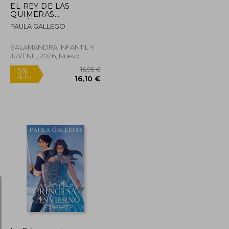
EL REY DE LAS
QUIMERAS
(CRÓNICAS DE LILIUM
PAULA GALLEGO
2)
SALAMANDRA INFANTIL Y
JUVENIL, 2026, Nuevo
Rápido
22,50 €
16,95 €
5%
dcto.
21,38 €
16,10 €