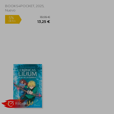
BOOKS4POCKET, 2025,
Rápido
Nuevo
21,50 €
13,95 €
5%
dcto.
20,43 €
13,25 €