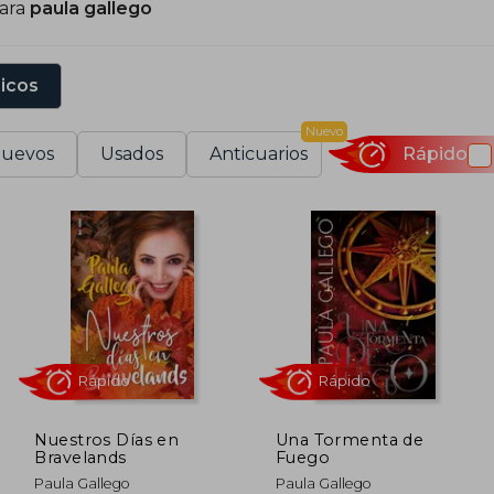
para
paula gallego
e su obra cabría destacar la trilogía que comenzó 
mbientadas cada una en una ciudad, y las novelas Un día 
ity of love, en la que participó junto a otras autoras.
sicos
Nuevo
uevos
Usados
Anticuarios
Rápido
Nuestros Días en
Una Tormenta de
Bravelands
Fuego
Rápido
Rápido
Paula Gallego
Paula Gallego