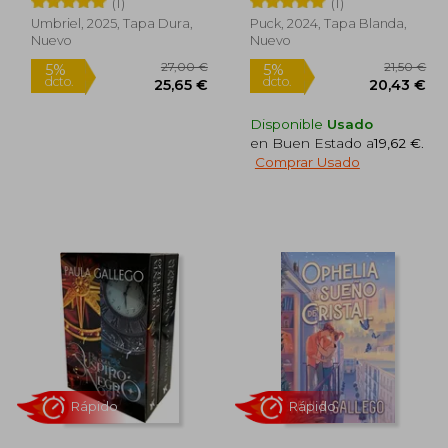
(1)
(1)
Umbriel, 2025, Tapa Dura,
Puck, 2024, Tapa Blanda,
Rápido
Rápido
Nuevo
Nuevo
Disponible
Usado
en Buen Estado a
19,62 €
.
Comprar Usado
1,00 €
27,00 €
5%
5%
dcto.
dcto.
,95 €
25,65 €