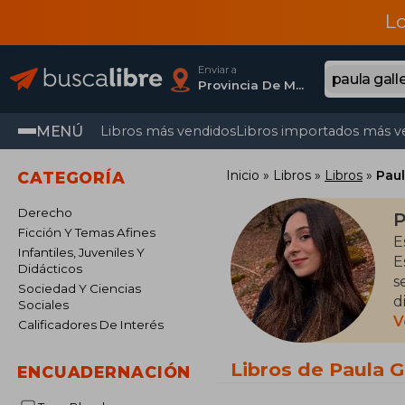
L
Enviar a
Provincia De Madrid
MENÚ
Libros más vendidos
Libros importados más v
Inicio
Libros
Libros
Paul
CATEGORÍA
Derecho
P
Ficción Y Temas Afines
E
Infantiles, Juveniles Y
E
Didácticos
s
Sociedad Y Ciencias
d
Sociales
V
Calificadores De Interés
A
S
Libros de Paula G
ENCUADERNACIÓN
a