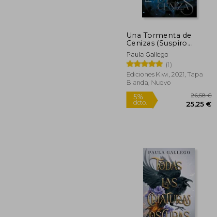
Una Tormenta de
Cenizas (Suspiro
Negro #2) (Juvenil)
Paula Gallego
(1)
Ediciones Kiwi, 2021, Tapa
Blanda, Nuevo