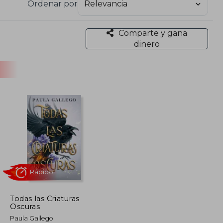
Ordenar por
con 13 horas en Viena y cuyas entregas están
de invierno o Respira, perteneciente a la serie A
Comparte y gana
dinero
Todas las Criaturas
Oscuras
Rápido
Paula Gallego