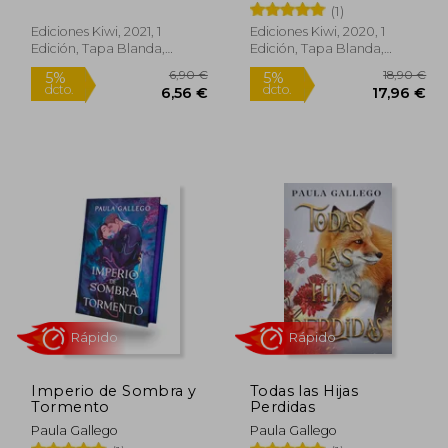
(1)
Ediciones Kiwi, 2021, 1
Ediciones Kiwi, 2020, 1
Edición, Tapa Blanda,
Edición, Tapa Blanda,
Nuevo
Nuevo
5,95 €
6,90 €
5%
5%
dcto.
dcto.
,65 €
6,56 €
Imperio de Sombra y
Todas las Hijas
Tormento
Perdidas
Paula Gallego
Paula Gallego