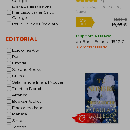
Gallego
(3)
Puck, 2024, Tapa Blanda,
Maria Paula Diaz Pita
Rápido
Nuevo
Francisco Javier Calvo
Gallego
Paula Gallego Picciolato
Disponible
Usado
EDITORIAL
en Buen Estado a
19,17 €
.
Comprar Usado
Ediciones Kiwi
Puck
Umbriel
2
5%
Stefano Books
dcto.
19
Urano
Salamandra Infantil Y Juvenil
Tirant Lo Blanch
Arranca
Books4Pocket
Ediciones Urano
Planeta
Sintesis
Tecnos