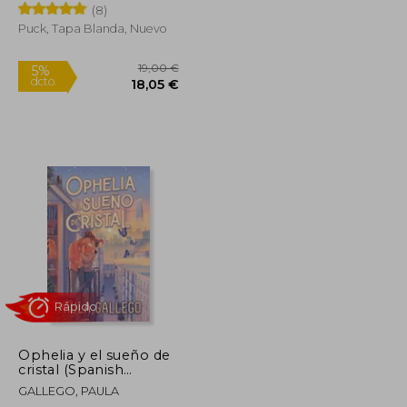
(8)
Puck, Tapa Blanda, Nuevo
18,90 €
19,00 €
5%
dcto.
17,96 €
18,05 €
Ophelia y el sueño de
cristal (Spanish
Edition) (en
GALLEGO, PAULA
Castellano)