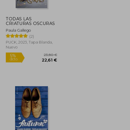
TODAS LAS
20,59 €
12,90 €
5%
CRIATURAS OSCURAS
dcto.
19,56 €
12,26 €
Paula Gallego
(2)
PUCK, 2023, Tapa Blanda,
Nuevo