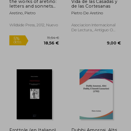
the works of aretino:
Vida de las Casadas y
letters and sonnets
de las Cortesanas
(en Inglés)
Aretino, Pietro
Pietro De Aretino
Wildside Press, 2012, Nuevo
Asociacion Internacional
De Lectura,, Antiguo O
Usado,
Usado
21,22 €
14,00
5%
5%
dcto.
dcto.
20,16 €
13,30
Frottole (en Italiano)
Dubbj Amorosi, Altri