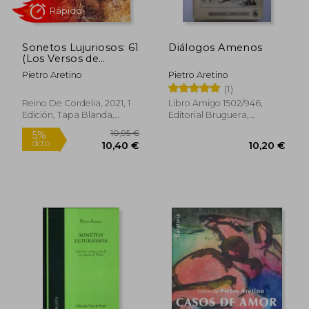
Sonetos Lujuriosos: 61
Diálogos Amenos
(Los Versos de
Cordelia)
Pietro Aretino
Pietro Aretino
Rápido
(1)
Reino De Cordelia, 2021, 1
Libro Amigo 1502/946,
Edición, Tapa Blanda,
Editorial Bruguera,
Nuevo
Barcelona,, Tapa Blanda,
Usado
10,95 €
5%
dcto.
10,40 €
10,20