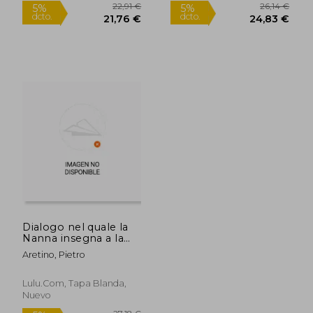
28,13 €
20,08
5%
5%
dcto.
dcto.
26,72 €
19,08
Dialogo nel quale la
Nanna insegna a la
Pippa il mestiere
Aretino, Pietro
della cortigiana (en
Italiano)
Lulu.com, Tapa Blanda,
Nuevo