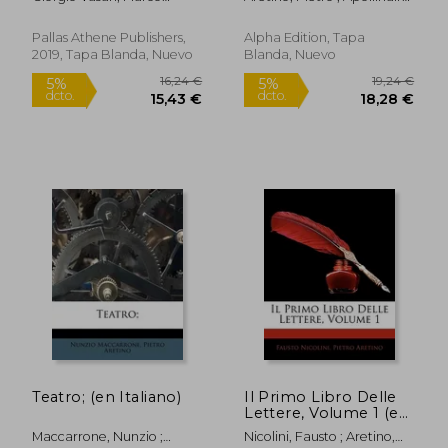
bibliographie
Boschini; El Greco; Pietro
Guillaume
arétinesque par
Aretino
Guillaume Apollinaire
Pallas Athene Publishers,
Alpha Edition, Tapa
(en Francés)
2019, Tapa Blanda, Nuevo
Blanda, Nuevo
Teatro; (en Italiano)
Il Primo Libro Delle
17,47 €
48,14
5%
5%
Lettere, Volume 1 (en
dcto.
dcto.
16,60 €
45,73
Italiano)
Maccarrone, Nunzio ;
Nicolini, Fausto ; Aretino,