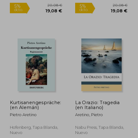
26,22 €
17,79
5%
5%
dcto.
dcto.
24,91 €
16,90
Kurtisanengespräche:
La Orazio: Tragedia
(en Alemán)
(en Italiano)
Pietro Aretino
Aretino, Pietro
Hofenberg, Tapa Blanda,
Nabu Press, Tapa Blanda,
Nuevo
Nuevo