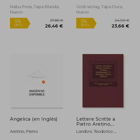
dcto.
dcto.
15,43 €
18,28
Nabu Press, Tapa Blanda,
Grols Verlag, Tapa Dura,
Nuevo
Nuevo
Angelica (en Inglés)
Lettere Scritte a
Pietro Aretino,
Volume 2, Part 2 (en
Aretino, Pietro
Landoni, Teodorico ;
Italiano)
Aretino, Pietro ; Vanzolini,