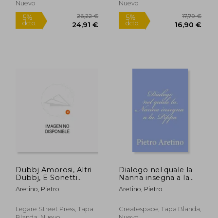
Nuevo
Nuevo
27,13 €
17,79
5%
5%
dcto.
dcto.
25,77 €
16,90
Dubbj Amorosi, Altri
Dialogo nel quale la
Dubbj, E Sonetti
Nanna insegna a la
Lussuriosi (en Inglés)
Pippa (en Italiano)
Aretino, Pietro
Aretino, Pietro
Legare Street Press, Tapa
Createspace, Tapa Blanda,
Blanda, Nuevo
Nuevo