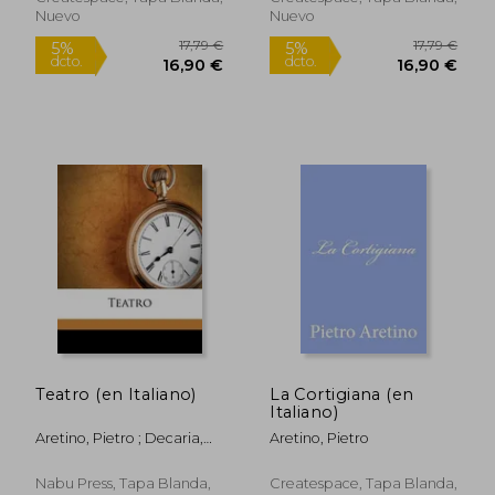
Nuevo
Nuevo
17,79 €
27,98
5%
5%
dcto.
dcto.
16,90 €
26,58
Teatro (en Italiano)
La Cortigiana (en
Italiano)
Aretino, Pietro ; Decaria,
Aretino, Pietro
Alessio ; Della Corte,
Federico
Nabu Press, Tapa Blanda,
Createspace, Tapa Blanda,