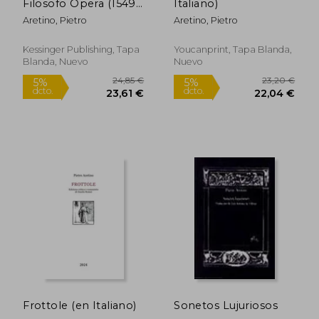
Filosofo Opera (1549)
Italiano)
(en Italiano)
Aretino, Pietro
Aretino, Pietro
Kessinger Publishing, Tapa
Youcanprint, Tapa Blanda,
Blanda, Nuevo
Nuevo
20,38 €
22,06
5%
5%
dcto.
dcto.
19,36 €
20,96
Frottole (en Italiano)
Sonetos Lujuriosos