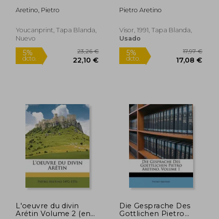
Aretino, Pietro
Pietro Aretino
Youcanprint, Tapa Blanda,
Visor, 1991, Tapa Blanda,
Nuevo
Usado
24,85 €
23,20
5%
5%
dcto.
dcto.
23,61 €
22,04
L'oeuvre du divin
Die Gesprache Des
Arétin Volume 2 (en
Gottlichen Pietro