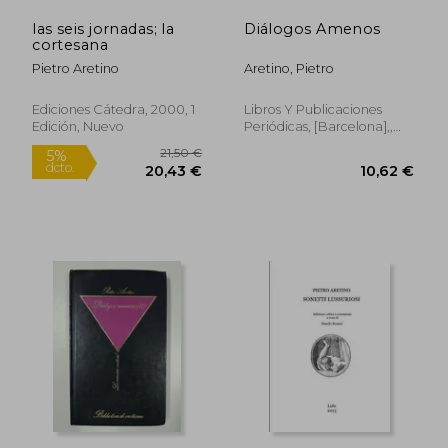
las seis jornadas; la
Diálogos Amenos
17,1
5%
cortesana
dcto.
8,77 €
16,30
Pietro Aretino
Aretino, Pietro
Ediciones Cátedra, 2000, 1
Libros Y Publicaciones
Edición, Nuevo
Periódicas, [Barcelona],,
Tapa Dura,
Usado