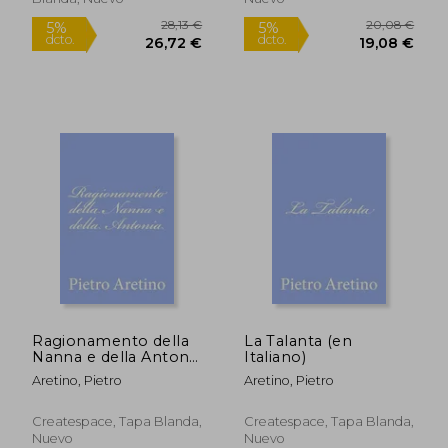
17,79 €
17,79
5%
5%
dcto.
dcto.
16,90 €
16,90
Ragionamento della
La Talanta (en
Nanna e della Antonia
Italiano)
(en Italiano)
Aretino, Pietro
Aretino, Pietro
Createspace, Tapa Blanda,
Createspace, Tapa Blanda,
Nuevo
Nuevo