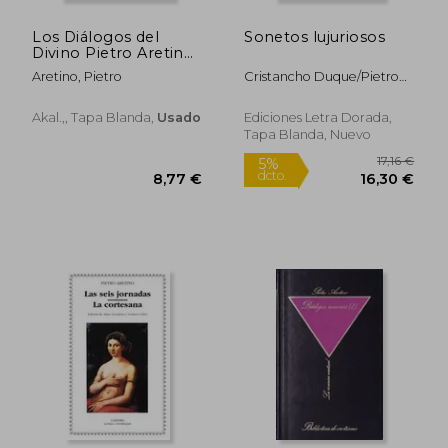
19,70 €
9,48
Los Diálogos del
Sonetos lujuriosos
Divino Pietro Aretino,
Tomo iii
Aretino, Pietro
Cristancho Duque/Pietro
Aretino
Akal.,, Tapa Blanda,
Usado
Ediciones Letra Dorada,
Tapa Blanda, Nuevo