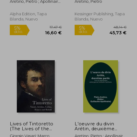
Aretino, Pietro ; Apollinaire,
Aretino, Pietro
et notes par
(en Italiano)
Guillaume
Guillaume Apollinaire
(en Francés)
Alpha Edition, Tapa
Kessinger Publishing, Tapa
Blanda, Nuevo
Blanda, Nuevo
26,11 €
27,07
5%
5%
dcto.
dcto.
24,80 €
25,72
Lives of Tintoretto
L'oeuvre du divin
(The Lives of the
Arétin, deuxième
Artists) (en Inglés)
partie; Essai de
Giorgio Vasari; Marco
Aretino, Pietro ; Apollinaire,