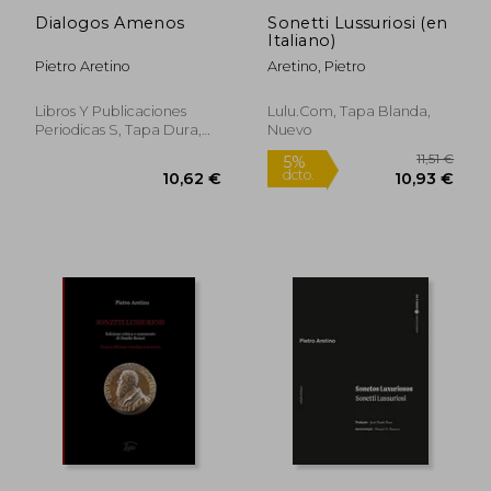
Dialogos Amenos
Sonetti Lussuriosi (en
Italiano)
Pietro Aretino
Aretino, Pietro
21,50 €
5%
dcto.
20,43 €
10,62
Libros Y Publicaciones
Lulu.com, Tapa Blanda,
Periodicas S, Tapa Dura,
Nuevo
Usado