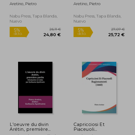
Francés)
Aretino. (en Alemán)
Aretino, Pietro
Aretino, Pietro
Nabu Press, Tapa Blanda,
Nabu Press, Tapa Blanda,
Nuevo
Nuevo
23,26 €
17,97
5%
5%
dcto.
dcto.
22,10 €
17,08
L'oeuvre du divin
Capricciosi Et
Arétin, première
Piaceuoli
partie; Introduction
Ragionamenti (1660)