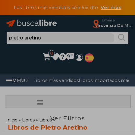
Los libros más vendidos con 5% dto
Ver más
Enviar a
Provincia De Madrid
0
MENÚ
Libros más vendidos
Libros importados más v
=
Ver Filtros
Inicio
Libros
Libros
Libros de Pietro Aretino