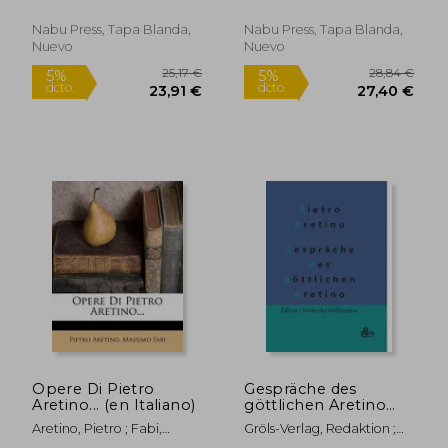
Aretino, Pietro
Pietro
Nabu Press, Tapa Blanda,
Nabu Press, Tapa Blanda,
Nuevo
Nuevo
Opere Di Pietro
Gespräche des
Aretino... (en Italiano)
göttlichen Aretino
(en Alemán)
Aretino, Pietro ; Fabi,
Gröls-Verlag, Redaktion ;
16,24 €
19,24
5%
5%
Massimo
Aretino, Pietro