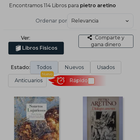
Encontramos 114 Libros para
pietro aretino
Ordenar por
Comparte y
Ver:
gana dinero
Libros Físicos
Estado:
Todos
Nuevos
Usados
Nuevo
Anticuarios
Rápido