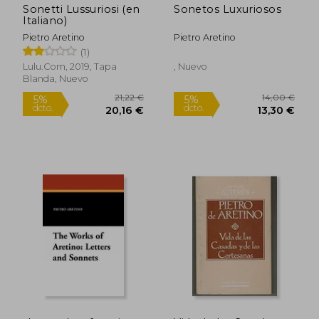
Sonetti Lussuriosi (en
Sonetos Luxuriosos
Italiano)
Pietro Aretino
Pietro Aretino
(1)
Lulu.Com, 2019, Tapa
, Nuevo
11,5
Blanda, Nuevo
5%
dcto.
10,62 €
10,93