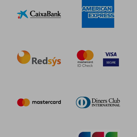
27,18 €
5%
dcto.
25,82 €