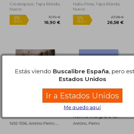
Giuliano
Createspace, Tapa Blanda,
Nabu Press, Tapa Blanda,
25,17 €
28,84
Nuevo
Nuevo
5%
5%
dcto.
dcto.
23,91 €
27,40
Estás viendo
Buscalibre España
, pero es
Estados Unidos
Ir a Estados Unidos
Me quedo aquí
L'Arétin (en Francés)
Dialogo nel quale la
Nanna insegna a la
Pippa (en Italiano)
1492-1556, Aretino Pietro ;
Aretino, Pietro
Apollinaire, Guillaume