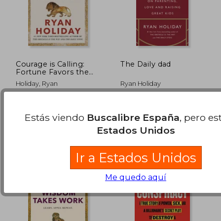
Rápido
Courage is Calling:
The Daily dad
Fortune Favors the
Brave (en Inglés)
Holiday, Ryan
Ryan Holiday
Portfolio, 2021, Tapa Dura,
Profile Books, 2024, Tapa
Nuevo
Blanda, Nuevo
Estás viendo
Buscalibre España
, pero es
24,95 €
35,83
5%
5%
Estados Unidos
dcto.
dcto.
23,70 €
34,04
Ir a Estados Unidos
Me quedo aquí