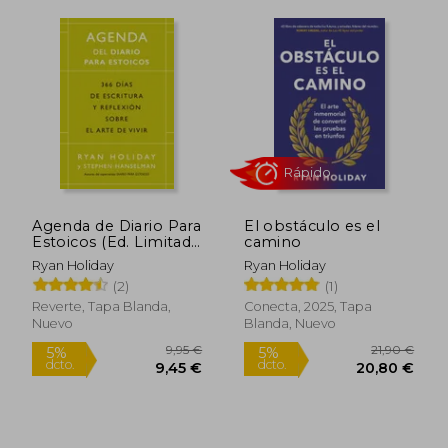
Rápido
Agenda de Diario Para
El obstáculo es el
Estoicos (Ed. Limitada
camino
24,95 €
20,90
5%
5%
2024)
dcto.
dcto.
Ryan Holiday
Ryan Holiday
23,70 €
19,86
(2)
(1)
Reverte, Tapa Blanda,
Conecta, 2025, Tapa
Nuevo
Blanda, Nuevo