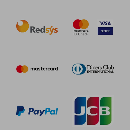
15,39 €
22,50
5%
5%
dcto.
dcto.
14,62 €
21,38