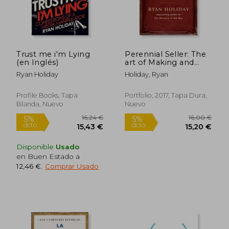
Trust me i'm Lying
Perennial Seller: The
(en Inglés)
art of Making and
Marketing Work That
Ryan Holiday
Holiday, Ryan
Lasts (en Inglés)
Profile Books, Tapa
Portfolio, 2017, Tapa Dura,
Blanda, Nuevo
Nuevo
Disponible
Usado
en Buen Estado a
12,46 €
.
Comprar Usado
19,50 €
13,74
5%
5%
dcto.
dcto.
18,53 €
13,05