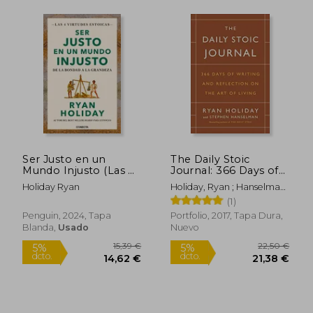
26,38 €
23,60
5%
5%
dcto.
dcto.
25,06 €
22,42
Ser Justo en un
The Daily Stoic
Mundo Injusto (Las 4
Journal: 366 Days of
Virtudes Estoicas 3)
Writing and
Holiday Ryan
Holiday, Ryan ; Hanselman,
Reflection on the art
Stephen
(1)
of Living (en Inglés)
Penguin, 2024, Tapa
Portfolio, 2017, Tapa Dura,
Blanda,
Usado
Nuevo