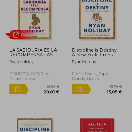
24,95 €
12,49
5%
5%
dcto.
dcto.
23,70 €
11,87
LA SABIDURIA ES LA
Discipline is Destiny:
RECOMPENSA LAS 4
A new York Times
VIRTUDES ESTOICAS
Bestseller (en Inglés)
Ryan Holiday
Ryan Holiday
4
CONECTA, 2025, Tapa
Profile Books,, Tapa
Blanda, Nuevo
Blanda, Nuevo