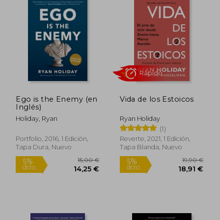
Rápido
Ego is the Enemy (en
Vida de los Estoicos
Inglés)
Holiday, Ryan
Ryan Holiday
(1)
Portfolio, 2016, 1 Edición,
Reverte, 2021, 1 Edición,
Tapa Dura, Nuevo
Tapa Blanda, Nuevo
21,90 €
14,99
5%
5%
dcto.
dcto.
20,81 €
14,24