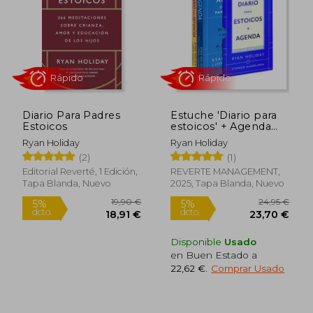
19,90 €
21,90
5%
5%
dcto.
dcto.
18,91 €
20,80
Diario Para Padres
Estuche 'Diario para
Estoicos
estoicos' + Agenda
(Ed. Limitada 2026)
Ryan Holiday
Ryan Holiday
(2)
(1)
Editorial Reverté, 1 Edición,
REVERTE MANAGEMENT,
Tapa Blanda, Nuevo
2025, Tapa Blanda, Nuevo
Disponible
Usado
en Buen Estado a
Rápido
Rápido
22,62 €
.
Comprar Usado