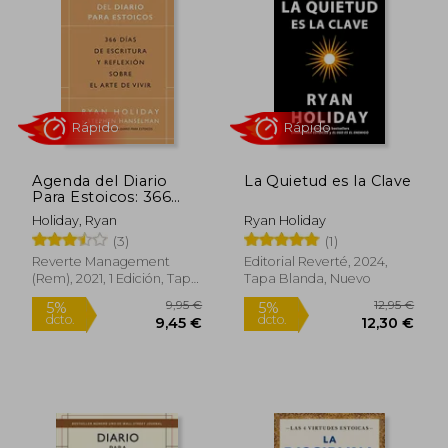
5%
5%
dcto.
dcto.
10,40 €
10,40
Agenda del Diario
La Quietud es la Clave
Para Estoicos: 366
DíAs de Escritura y
Holiday, Ryan
Ryan Holiday
ReflexióN Sobre el
(3)
(1)
Arte de Vivir: 366 Días
de Escritura y
Reverte Management
Editorial Reverté, 2024,
Reflexión Sobre el
(Rem), 2021, 1 Edición, Tapa
Tapa Blanda, Nuevo
Rápido
Rápido
Arte de Vivir
Blanda, Nuevo