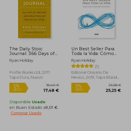
The Daily Stoic
Un Best Seller Para
Journal: 366 Days of
Toda la Vida: Cómo
Writing and
Crear y Vender Obras
Ryan Holiday
Ryan Holiday
Reflecting on the art
Duraderas
(1)
of Living (en Inglés)
Profile Books Ltd, 2017,
Editorial Oceano De
Tapa Dura, Nuevo
Mexico, 2019, Tapa Blanda,
Nuevo
Disponible
Usado
en Buen Estado a
9,01 €
.
Comprar Usado