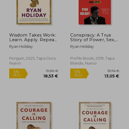
Wisdom Takes Work:
Conspiracy: A True
Learn. Apply. Repeat.
Story of Power, Sex,
(en Inglés)
and a Billionaire's
Ryan Holiday
Ryan Holiday
Secret Plot to
Destroy a Media
Empire (en Inglés)
Penguin, 2025, Tapa Dura,
Profile Books, 2019, Tapa
Nuevo
Blanda, Nuevo
14,99 €
13,74
5%
5%
dcto.
dcto.
14,24 €
13,05