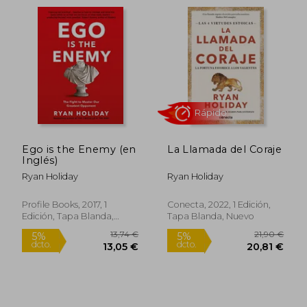
Rápido
Ego is the Enemy (en
La Llamada del Coraje
Inglés)
Ryan Holiday
Ryan Holiday
9,95 €
21,90
5%
5%
Profile Books, 2017, 1
Conecta, 2022, 1 Edición,
dcto.
dcto.
9,45 €
20,80
Edición, Tapa Blanda,
Tapa Blanda, Nuevo
Nuevo