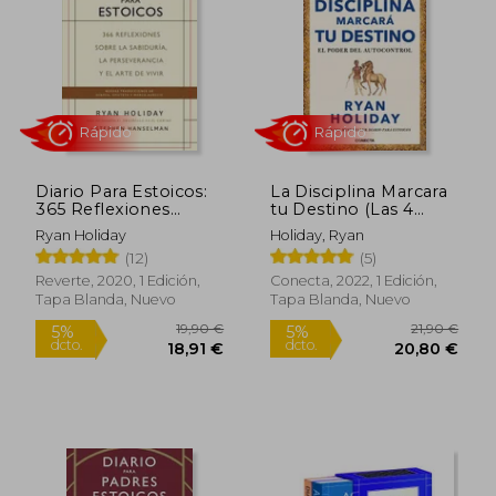
9,95 €
12,95
5%
5%
dcto.
dcto.
9,45 €
12,30
Diario Para Estoicos:
La Disciplina Marcara
365 Reflexiones
tu Destino (Las 4
Sobre la Sabiduria, la
Virtudes Estoicas 2)
Ryan Holiday
Holiday, Ryan
Perseverancia y el
(12)
(5)
Arte de Vivir
Reverte, 2020, 1 Edición,
Conecta, 2022, 1 Edición,
Tapa Blanda, Nuevo
Tapa Blanda, Nuevo
Rápido
Rápido