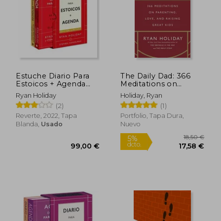
21,90 €
13,74
5%
5%
dcto.
dcto.
20,81 €
13,05
Estuche Diario Para
The Daily Dad: 366
Estoicos + Agenda
Meditations on
(Ed. Limitada)
Parenting, Love, and
Ryan Holiday
Holiday, Ryan
Raising Great Kids (en
(2)
(1)
Inglés)
Reverte, 2022, Tapa
Portfolio, Tapa Dura,
Blanda,
Usado
Nuevo