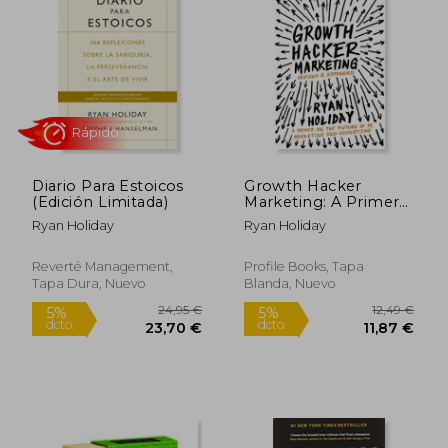
Diario Para Estoicos
Growth Hacker
(Edición Limitada)
Marketing: A Primer
on the Future of PR,
Ryan Holiday
Ryan Holiday
Marketing and
Advertising (en
Inglés)
Reverté Management,
Profile Books, Tapa
Tapa Dura, Nuevo
Blanda, Nuevo