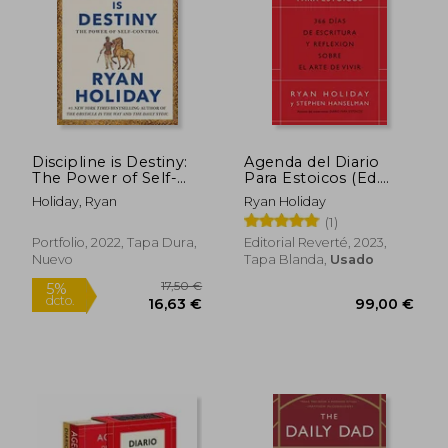
24,95 €
13,74
5%
5%
dcto.
dcto.
23,70 €
13,05
Discipline is Destiny:
Agenda del Diario
The Power of Self-
Para Estoicos (Ed.
Control (The Stoic
Limitada) *
Holiday, Ryan
Ryan Holiday
Virtue Series)
(1)
[Hardcover ] (en
Inglés)
Portfolio, 2022, Tapa Dura,
Editorial Reverté, 2023,
Nuevo
Tapa Blanda,
Usado
Rápido