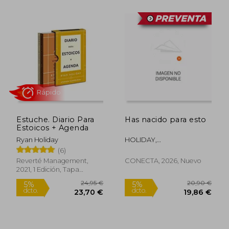
19,90 €
24,95
5%
5%
dcto.
dcto.
18,91 €
23,70
Estuche. Diario Para
Has nacido para esto
Estoicos + Agenda
Ryan Holiday
HOLIDAY,
RYAN/RAVELING, GEORGE
(6)
Reverté Management,
CONECTA, 2026, Nuevo
2021, 1 Edición, Tapa
Blanda, Nuevo