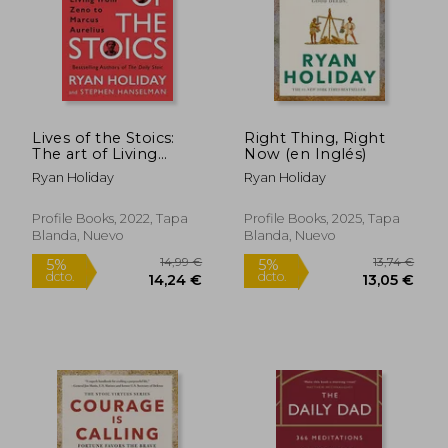
Lives of the Stoics:
Right Thing, Right
The art of Living
Now (en Inglés)
From Zeno to Marcus
Ryan Holiday
Ryan Holiday
Aurelius (en Inglés)
18,50
5%
Profile Books, 2022, Tapa
Profile Books, 2025, Tapa
dcto.
99,00 €
17,58
Blanda, Nuevo
Blanda, Nuevo