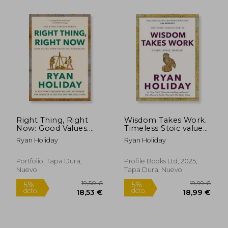
16,24 €
16,00
5%
5%
dcto.
dcto.
15,43 €
15,20
Right Thing, Right
Wisdom Takes Work.
Now: Good Values.
Timeless Stoic values
Good Character. Good
from the
Ryan Holiday
Ryan Holiday
Deeds. (The Stoic
multimillion-selling
Virtues Series) (en
author of THE DAILY
Inglés)
STOIC (en Inglés)
Portfolio, Tapa Dura,
Profile Books Ltd, 2025,
Nuevo
Tapa Dura, Nuevo