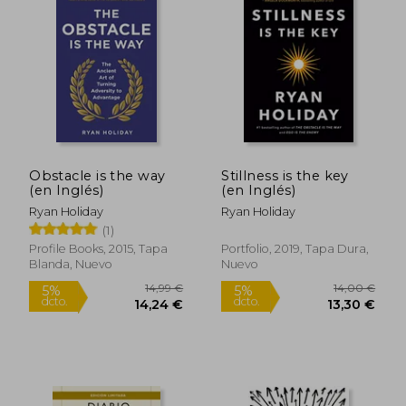
Obstacle is the way
Stillness is the key
(en Inglés)
(en Inglés)
Rápido
Ryan Holiday
Ryan Holiday
(1)
Profile Books, 2015, Tapa
Portfolio, 2019, Tapa Dura,
Blanda, Nuevo
Nuevo
15,00 €
19,90
5%
5%
dcto.
dcto.
14,25 €
18,91