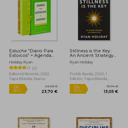
14,99 €
14,00
5%
5%
dcto.
dcto.
14,24 €
13,30
Estuche "Diario Para
Stillness is the Key:
Estoicos" + Agenda
An Ancient Strategy
(Ed. Limitada 2024)
for Modern Life (en
Holiday Ryan
Ryan Holiday
Inglés)
(2)
Editorial Reverté, 2022,
Profile Books, 2020, 1
Tapa Blanda, Nuevo
Edición, Tapa Blanda,
Nuevo
Rápido