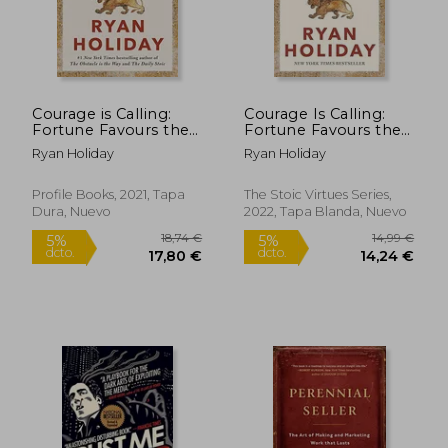
Courage is Calling:
Courage Is Calling:
Fortune Favours the
Fortune Favours the
Brave (en Inglés)
Brave (en Inglés)
Ryan Holiday
Ryan Holiday
Profile Books, 2021, Tapa
The Stoic Virtues Series,
Dura, Nuevo
2022, Tapa Blanda, Nuevo
17,50 €
14,99
5%
5%
dcto.
dcto.
16,63 €
14,24