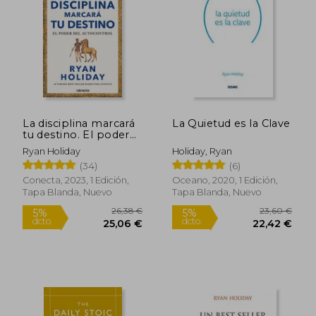
La disciplina marcará
La Quietud es la Clave
tu destino. El poder
del autocontrol (Las
Ryan Holiday
Holiday, Ryan
cuatro virtudes
(34)
(6)
estoicas)
Conecta, 2023, 1 Edición,
Oceano, 2020, 1 Edición,
Tapa Blanda, Nuevo
Tapa Blanda, Nuevo
18,74 €
14,99
5%
5%
dcto.
dcto.
17,80 €
14,24