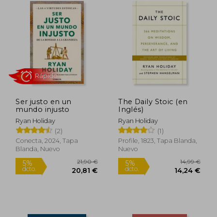
Rápido
Ser justo en un
The Daily Stoic (en
mundo injusto
Inglés)
Ryan Holiday
Ryan Holiday
(2)
(1)
Conecta, 2024, Tapa
Profile, 1823, Tapa Blanda,
Blanda, Nuevo
Nuevo
13,74 €
21,90
5%
5%
dcto.
dcto.
13,05 €
20,81