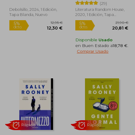
(29)
Debolsillo, 2024, 1 Edición,
Literatura Random House,
Tapa Blanda, Nuevo
2020, 1 Edición, Tapa
Blanda, Nuevo
Disponible
Usado
en Buen Estado a
18,78 €
.
Comprar Usado
2,95 €
12,95 €
5%
5%
dcto.
dcto.
,30 €
12,30 €