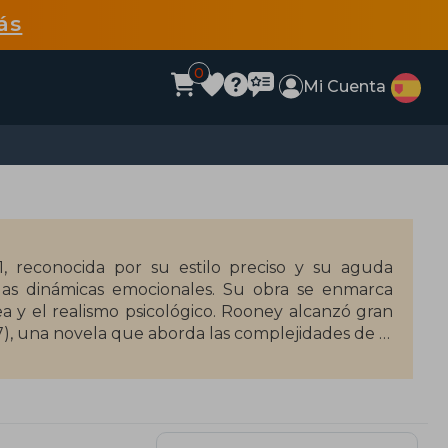
ás
0
Mi Cuenta
1, reconocida por su estilo preciso y su aguda
 las dinámicas emocionales. Su obra se enmarca
 y el realismo psicológico. Rooney alcanzó gran
), una novela que aborda las complejidades de la
toso, ganando el Premio Costa al Mejor Libro del
 En 2021 publicó Beautiful World, Where Are You,
es profundos. Rooney ha sido aclamada por su