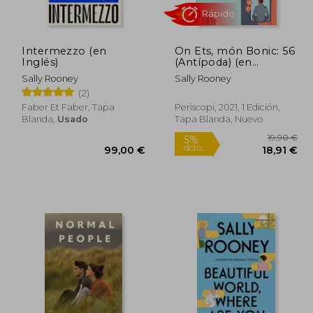
2,49 €
38,85 €
5%
5%
dcto.
dcto.
,87 €
36,91 €
Intermezzo (en
On Ets, món Bonic: 56
Inglés)
(Antípoda) (en
Catalán)
Sally Rooney
Sally Rooney
(2)
Faber Et Faber, Tapa
Periscopi, 2021, 1 Edición,
Blanda,
Usado
Tapa Blanda, Nuevo
Rápido