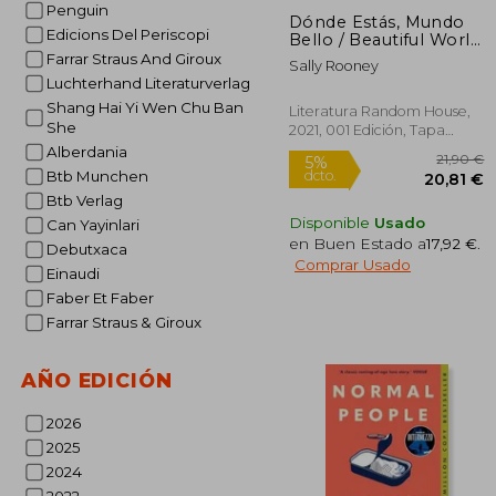
Penguin
Dónde Estás, Mundo
Edicions Del Periscopi
Bello / Beautiful World,
Where Are You
Farrar Straus And Giroux
Sally Rooney
Luchterhand Literaturverlag
Shang Hai Yi Wen Chu Ban
Literatura Random House,
Rápido
She
2021, 001 Edición, Tapa
Blanda, Nuevo
Alberdania
Btb Munchen
Btb Verlag
Disponible
Usado
Can Yayinlari
en Buen Estado a
17,92 €
.
Debutxaca
Comprar Usado
Einaudi
Faber Et Faber
Farrar Straus & Giroux
2
5%
dcto.
20
AÑO EDICIÓN
2026
2025
2024