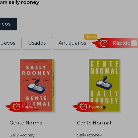
para
sally rooney
apacidad para capturar la naturaleza de las relaciones 
mportantes de la literatura contemporánea.
sicos
Nuevo
uevos
Usados
Anticuarios
Rápido
Gente Normal
Gente Normal
Rápido
Rápido
Sally Rooney
Sally Rooney