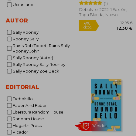
(1)
Ucraniano
Debolsillo, 2022, 1 Edición,
Tapa Blanda, Nuevo
AUTOR
Sally Rooney
Rooney Sally
Rains Rob Tippett Rains Sally
Rooney John
1
5%
Sally Rooney (Autor)
dcto.
12
Sally Rooney Sally Rooney
Sally Rooney Zoe Beck
EDITORIAL
Debolsillo
Faber And Faber
Literatura Random House
Random House
Hogarth Press
Picador