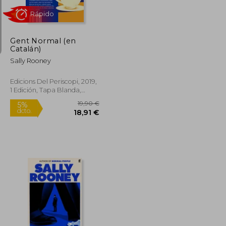
dcto.
8,30 €
20,81 €
Gent Normal (en
Catalán)
Sally Rooney
Edicions Del Periscopi, 2019,
1 Edición, Tapa Blanda,
Nuevo
Rápido