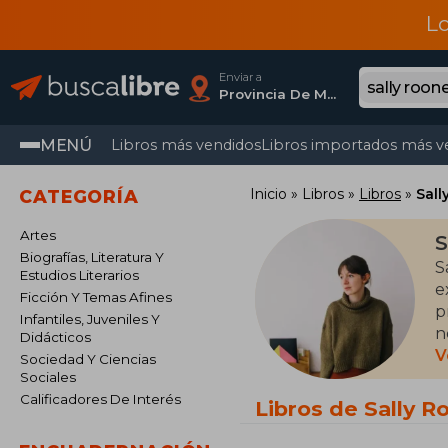
L
Enviar a
Provincia De Madrid
MENÚ
Libros más vendidos
Libros importados más v
Inicio
Libros
Libros
Sall
CATEGORÍA
Artes
S
Biografías, Literatura Y
S
Estudios Literarios
e
Ficción Y Temas Afines
p
Infantiles, Juveniles Y
n
Didácticos
a
V
Sociedad Y Ciencias
Sociales
S
Calificadores De Interés
Libros de Sally R
A
c