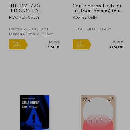
INTERMEZZO
Gente normal (edición
(EDICION EN
limitada · Verano) (en
ESPAÑOL)
spa)
ROONEY, SALLY
Rooney, Sally
Debolsillo, 2026, Tapa
DEBOLSILLO, Nuevo
Rápido
Rápido
Blanda O Bolsillo, Nuevo
1,90 €
12,95 €
5%
5%
dcto.
dcto.
,81 €
12,30 €