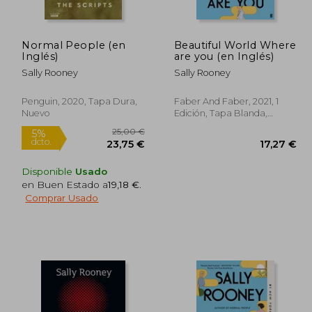
Normal People (en
Beautiful World Where
2,49 €
5%
Inglés)
are you (en Inglés)
dcto.
,87 €
99,00 €
Sally Rooney
Sally Rooney
Penguin, 2020, Tapa Dura,
Faber And Faber, 2021, 1
Nuevo
Edición, Tapa Blanda,
Usado
Disponible
Usado
en Buen Estado a
19,18 €
.
Comprar Usado