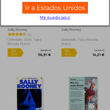
dcto.
dcto.
,87 €
21,76 €
Ir a Estados Unidos
Me quedo aquí
Estuche Sally Rooney
Intermezzo (Edición
(contiene: Gente
en Español) (Edición
normal |
Limitada · Navidad
Sally Rooney
Sally Rooney
Conversaciones entre
Grandes Éxitos)
(3)
amigos | Dónde estás,
mundo bello)
Debolsillo, 2024, Tapa
Debolsillo, Tapa Blanda,
Blanda, Nuevo
Nuevo
Rápido
Rápido