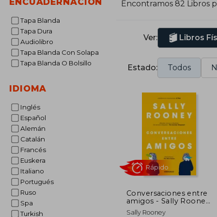
ENCUADERNACIÓN
Encontramos 82 Libros 
c
i
Tapa Blanda
Tapa Dura
Ver:
Libros Fí
Audiolibro
Tapa Blanda Con Solapa
Tapa Blanda O Bolsillo
Estado:
Todos
N
IDIOMA
Inglés
Español
Alemán
Catalán
Francés
Euskera
Italiano
Portugués
Ruso
Conversaciones entre
amigos - Sally Rooney
Spa
- Libro Físico
Rápido
Sally Rooney
Turkish