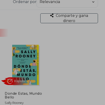
Ordenar por
modernas, convirtiéndola en una de las voces más
Comparte y gana
dinero
Donde Estas, Mundo
Bello
Rápido
Sally Rooney