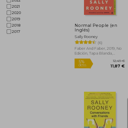
2022
2021
2020
2019
Normal People (en
2018
Inglés)
2017
Sally Rooney
(6)
Faber And Faber, 2019, No
Edición, Tapa Blanda,
Nuevo
1
5%