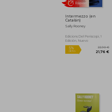
Intermezzo (en
1
5%
Catalán)
dcto.
11
Sally Rooney
Edicions Del Periscopi, 1
Edición, Nuevo
Rápido