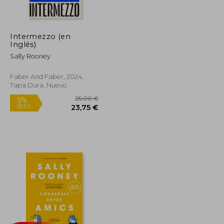
14,96 €
19,90 €
5%
dcto.
14,21 €
18,91 €
Intermezzo (en
Inglés)
Sally Rooney
Faber And Faber, 2024,
Tapa Dura, Nuevo