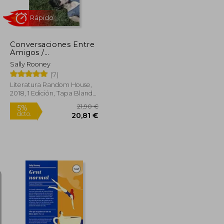
Conversaciones Entre
Amigos /
Conversations with
Sally Rooney
Friends
(7)
Literatura Random House,
2018, 1 Edición, Tapa Blanda,
Nuevo
Rápido
8,74 €
21,90 €
5%