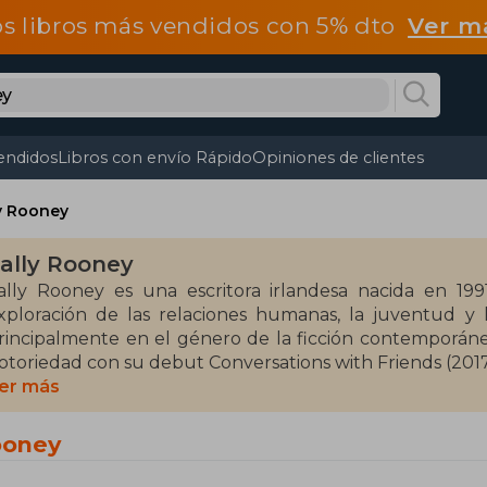
os libros más vendidos con 5% dto
Ver m
endidos
Libros con envío Rápido
Opiniones de clientes
y Rooney
ally Rooney
ally Rooney es una escritora irlandesa nacida en 199
xploración de las relaciones humanas, la juventud y
rincipalmente en el género de la ficción contemporánea
otoriedad con su debut Conversations with Friends (2017
mistad y el amor.
er más
u segundo libro, Normal People (2018), fue aún más exi
ooney
ño y siendo adaptado a una exitosa serie de televisión.
ontinuando con su estilo introspectivo y personaj