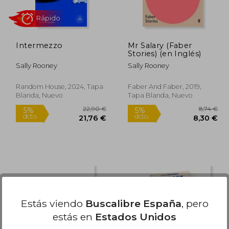
Intermezzo
Mr Salary (Faber
Stories) (en Inglés)
Sally Rooney
Sally Rooney
Random House, 2024, Tapa
Faber And Faber, 2019,
Blanda, Nuevo
Tapa Blanda, Nuevo
Rápido
Estás viendo
Buscalibre España
, pero
estás en
Estados Unidos
2,49 €
22,90 €
5%
5%