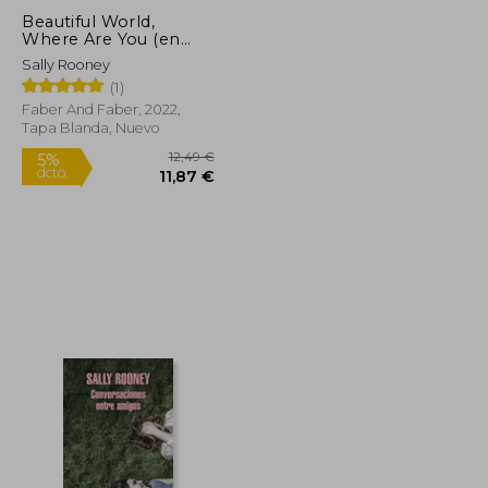
Beautiful World,
Where Are You (en
Inglés)
Sally Rooney
(1)
Faber And Faber, 2022,
Tapa Blanda, Nuevo
8,95 €
12,49 €
5%
dcto.
8,50 €
11,87 €