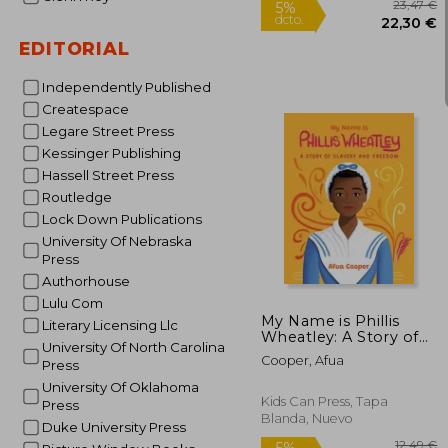
EDITORIAL
Independently Published
Createspace
Legare Street Press
Kessinger Publishing
Hassell Street Press
Routledge
Lock Down Publications
University Of Nebraska
2
5%
Press
dcto.
22
Authorhouse
Lulu Com
My Name is Phillis
Literary Licensing Llc
Wheatley: A Story of
University Of North Carolina
Slavery and Freedom
Cooper, Afua
Press
(en Inglés)
University Of Oklahoma
Kids Can Press, Tapa
Press
Blanda, Nuevo
Duke University Press