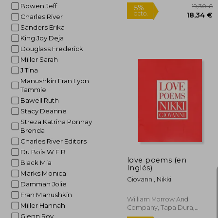
Bowen Jeff
Charles River
Sanders Erika
King Joy Deja
Douglass Frederick
Miller Sarah
J Tina
Manushkin Fran Lyon
Tammie
Bawell Ruth
1
5%
Stacy Deanne
dcto.
18
Streza Katrina Ponnay
Brenda
Charles River Editors
Du Bois W E B
love poems (en
Black Mia
Inglés)
Marks Monica
Giovanni, Nikki
Damman Jolie
Fran Manushkin
William Morrow And
Miller Hannah
Company, Tapa Dura,
Nuevo
Glenn Roy