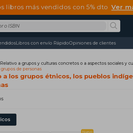
os libros más vendidos con 5% dto
Ver m
endidos
Libros con envío Rápido
Opiniones de clientes
Relativo a grupos y culturas concretos o a aspectos sociales y cu
ros grupos de personas
 a los grupos étnicos, los pueblos indígen
nas
os
sicos
Nuevo