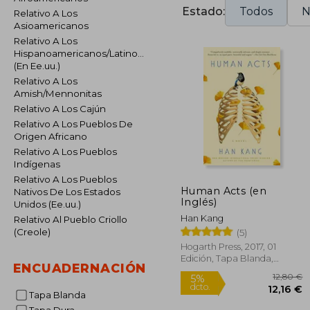
Estado:
Todos
N
Relativo A Los
Asioamericanos
Relativo A Los
Hispanoamericanos/Latinoamericanos
(En Ee.uu.)
Relativo A Los
Amish/Mennonitas
Relativo A Los Cajún
Relativo A Los Pueblos De
Origen Africano
Relativo A Los Pueblos
Indígenas
Relativo A Los Pueblos
Human Acts (en
Nativos De Los Estados
Inglés)
Unidos (Ee.uu.)
Han Kang
Relativo Al Pueblo Criollo
(Creole)
(5)
Hogarth Press, 2017, 01
Edición, Tapa Blanda,
ENCUADERNACIÓN
Nuevo
Tapa Blanda