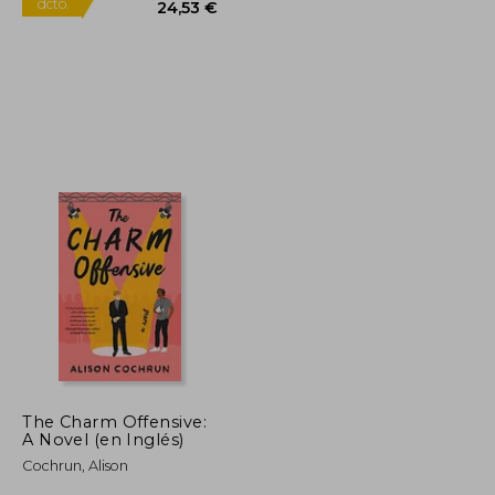
27,73 €
25,82 €
5%
dcto.
26,34 €
24,53 €
The Charm Offensive:
A Novel (en Inglés)
Cochrun, Alison