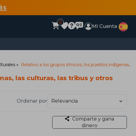
ás
0
Mi Cuenta
lturales
Relativo a los grupos étnicos, los pueblos indígenas,
as, las culturas, las tribus y otros
Ordenar por
Comparte y gana
dinero