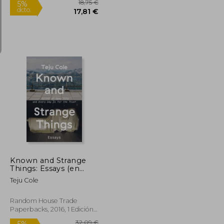
10,00 €
18,75 €
5%
dcto.
9,50 €
17,81 €
Known and Strange
Things: Essays (en
Inglés)
Teju Cole
Random House Trade
Paperbacks, 2016, 1 Edición,
Tapa Blanda, Nuevo