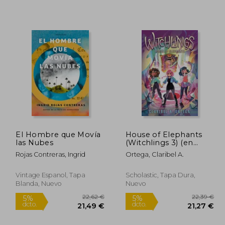
2,80 €
23,88 €
5%
5%
dcto.
dcto.
,16 €
22,69 €
El Hombre que Movía
House of Elephants
las Nubes
(Witchlings 3) (en
Inglés)
Rojas Contreras, Ingrid
Ortega, Claribel A.
Vintage Espanol, Tapa
Scholastic, Tapa Dura,
Blanda, Nuevo
Nuevo