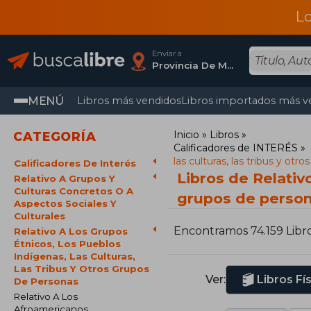
L
Enviar a
Provincia De Madrid
MENÚ
Libros más vendidos
Libros importados más v
Inicio
Libros
CATEGORÍA
Calificadores de INTERÉS
las culturas, las tribus y ot
Calificadores De Interés
Libros de Relativo
Relativo A Grupos Y
Culturas Concretos O A
grupos de perso
Aspectos Sociales Y
Culturales
Encontramos 74.159 Libr
Relativo A Los Grupos
Étnicos, Los Pueblos
Indígenas, Las Culturas,
Las Tribus Y Otros Grupos
Ver:
Libros Fí
De Personas
Relativo A Los
Afroamericanos