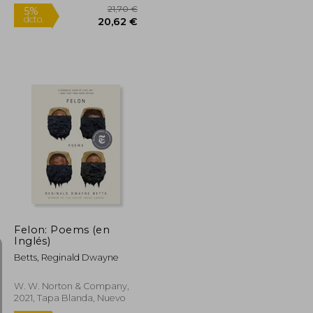
9,90 €
21,70 €
5%
dcto.
9,41 €
20,62 €
Felon: Poems (en
Inglés)
Betts, Reginald Dwayne
W. W. Norton & Company,
2021, Tapa Blanda, Nuevo