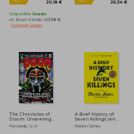
Disponible
Usado
en Buen Estado a
13,98 €
.
Comprar Usado
7,50 €
21,24 €
5%
5%
dcto.
dcto.
,13 €
20,18 €
The Chronicles of
A Brief History of
Doom: Unraveling
Seven Killings (en
Rap's Masked
Inglés)
Fernando, S. H.
Marlon James
Iconoclast (en Inglés)