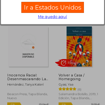
Ir a Estados Unidos
Me quedo aquí
3,47 €
22,36 €
5%
5%
dcto.
dcto.
,30 €
21,24 €
Inocencia Racial:
Volver a Casa /
Desenmascarando La
Homegoing
Antinegritud de Los
Hernández, Tanya Katerí
Gyasi, Yaa
Latinos Y La Lucha Por
(6)
La Igualdad
Beacon Press, Tapa Blanda,
Salamandra Bolsillo, 2019, 1
Nuevo
Edición, Tapa Blanda,
Nuevo