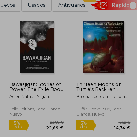
uevos
Usados
Anticuarios
Rápido
Bawaajigan: Stories of
Thirteen Moons on
Power: The Exile Book
Turtle's Back (en
of Anthology Series:
Inglés)
Adler, Nathan Niigan
Bruchac, Joseph ; London,
Number Eighteen (en
Noodin ; Smith, Christine
Jonathan ; Locker, Thomas
Inglés)
Miskonoodinkwe
Exile Editions, Tapa Blanda,
Puffin Books, 1997, Tapa
Nuevo
Blanda, Nuevo