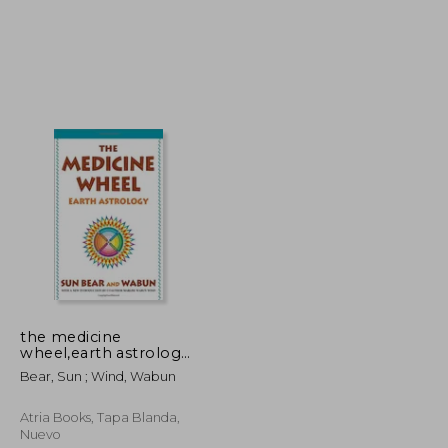
22,39 €
21,25 €
5%
dcto.
21,27 €
20,19 €
the medicine
wheel,earth astrology
(en Inglés)
Bear, Sun ; Wind, Wabun
Atria Books, Tapa Blanda,
Nuevo