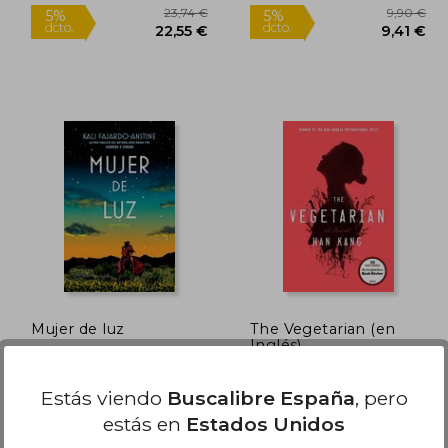
9,30 €
23,74 €
5%
5%
dcto.
dcto.
,34 €
22,55 €
Mujer de luz
The Vegetarian (en
Inglés)
Fajardo-Anstine, Kali
Han Kang
(4)
Estás viendo
Buscalibre España
, pero
Vintage Espanol, Tapa
Hogarth Press, 2016, 1
estás en
Estados Unidos
Blanda, Nuevo
Edición, Tapa Blanda,
Nuevo