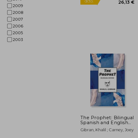
2009
2008
2007
2006
2005
2003
2
5%
dcto.
26
The Prophet: Bilingual
Spanish and English
Edition (en Inglés)
Gibran, Khalil ; Carney, Joey