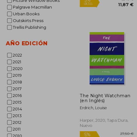
Picture Window Books
Palgrave Macmillan
Urban Books
Outskirts Press
Trellis Publishing
AÑO EDICIÓN
2022
2021
2020
2019
2018
2017
1
5%
dcto.
The Night Watchman
2016
11
(en Inglés)
2015
Erdrich, Louise
2014
2013
Harper, 2020, Tapa Dura,
2012
Nuevo
2011
2010