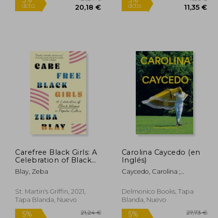
Rápido
2,49 €
21,24 €
5%
5%
dcto.
dcto.
Carefree Black Girls: A
Carolina Caycedo (en
,87 €
20,18 €
Celebration of Black
Inglés)
Women in Popular
Blay, Zeba
Caycedo, Carolina ;
Culture (en Inglés)
Acevedo-Yates, Carla ;
Hernández-Palmar, David
St. Martin's Griffin, 2021,
Delmonico Books, Tapa
Tapa Blanda, Nuevo
Blanda, Nuevo