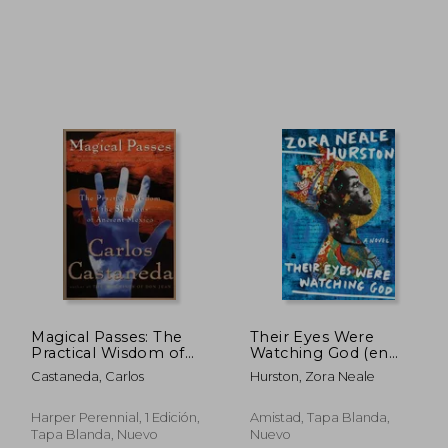
6,24 €
22,62 €
5%
5%
dcto.
dcto.
,43 €
21,49 €
Magical Passes: The
Their Eyes Were
Practical Wisdom of
Watching God (en
the Shamans of
Inglés)
Castaneda, Carlos
Hurston, Zora Neale
Ancient Mexico (en
Inglés)
Harper Perennial, 1 Edición,
Amistad, Tapa Blanda,
Tapa Blanda, Nuevo
Nuevo