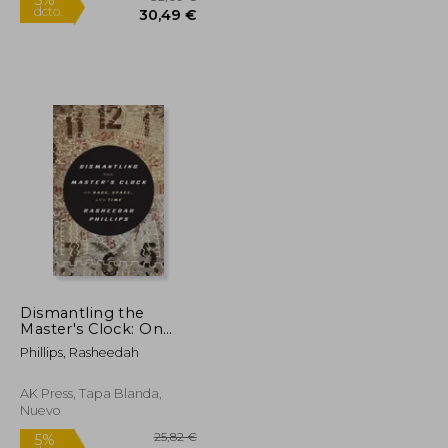
11,95 €
32,09 €
5%
dcto.
Dismantling the
11,35 €
30,49 €
Master's Clock: On
Race, Space, and Time
Phillips, Rasheedah
(en Inglés)
AK Press, Tapa Blanda,
Nuevo