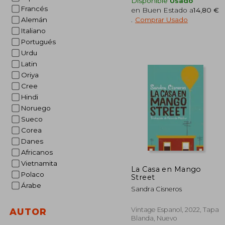
Disponible
Usado
Francés
en Buen Estado a
14,80 €
.
Comprar Usado
Alemán
Italiano
Portugués
1
5%
dcto.
15
Urdu
Latin
Oriya
Cree
Hindi
Noruego
Sueco
Corea
Danes
Africanos
Vietnamita
La Casa en Mango
Polaco
Street
Árabe
Sandra Cisneros
Vintage Espanol, 2022, Tapa
AUTOR
Blanda, Nuevo