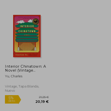
15,52 €
25,28 €
5%
dcto.
14,74 €
24,02 €
Interior Chinatown: A
Novel (Vintage
Contemporaries) (en
Yu, Charles
Inglés)
Vintage, Tapa Blanda,
Nuevo