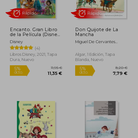
Encanto. Gran Libro
Don Quijote de La
17,50 €
17,95
5%
5%
de la Película (Disney.
Mancha
dcto.
dcto.
16,63 €
17,05
Encanto)
Disney
Miguel De Cervantes
Saavedra
(4)
Libros Disney, 2021, Tapa
Algar, 1 Edición, Tapa
Dura, Nuevo
Blanda, Nuevo
Rápido
Rápido