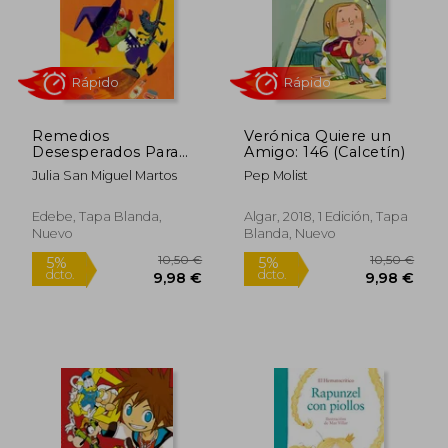
Remedios
Verónica Quiere un
Desesperados Para
Amigo: 146 (Calcetín)
Intrusos
Julia San Miguel Martos
Pep Molist
Desobedientes
Rápido
Rápido
Edebe, Tapa Blanda,
Algar, 2018, 1 Edición, Tapa
Nuevo
Blanda, Nuevo
10,50 €
10,50
5%
5%
dcto.
dcto.
9,98 €
9,98