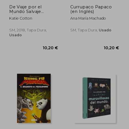
9,03 €
13,78
De Viaje por el
Currupaco Papaco
Mundo Salvaje
(en Inglés)
(Álbumes Ilustrados)
Katie Cotton
Ana María Machado
SM, 2018, Tapa Dura,
SM, Tapa Dura,
Usado
Usado
Rápido