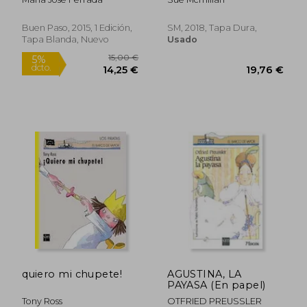
Buen Paso, 2015, 1 Edición,
SM, 2018, Tapa Dura,
Tapa Blanda, Nuevo
Usado
Rápido
Rápido
9,95 €
9,50
5%
5%
dcto.
dcto.
9,45 €
9,03
quiero mi chupete!
AGUSTINA, LA
PAYASA (En papel)
Tony Ross
OTFRIED PREUSSLER