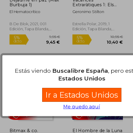
Burbuja 1)
Extraràtiques 1: Els
Quaderns més
El Hematocrítico
Geronimo Stilton
Divertits! 1r Primària
(Vacances Stilton) (en
Catalán)
B De Blok, 2021, 001
Estrella Polar, 2019, 1
Edición, Tapa Blanda,
Edición, Tapa Blanda,
7,15 €
14,90
5%
5%
Nuevo
Nuevo
dcto.
dcto.
6,79 €
14,16
Estás viendo
Buscalibre España
, pero es
Estados Unidos
Ir a Estados Unidos
Me quedo aquí
Rápido
Rápido
Bitmax & co.
El Hombre de la Luna