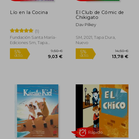
Lío en la Cocina
El Club de Cómic de
Chikigato
Dav Pilkey
(1)
Fundación Santa María-
SM, 2021, Tapa Dura,
Ediciones Sm, Tapa
Nuevo
Blanda, Nuevo
Rápido
Rápido
12,95 €
11,9
5%
5%
dcto.
dcto.
12,30 €
11,35