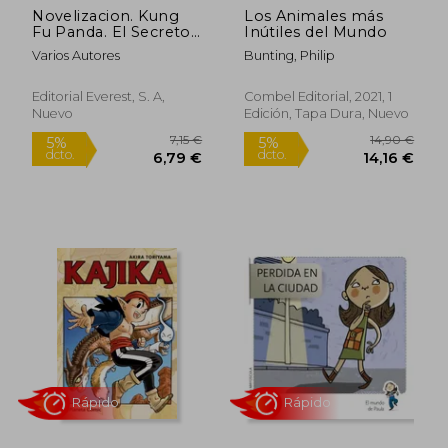
Novelizacion. Kung
Los Animales más
12,90
5%
Fu Panda. El Secreto
Inútiles del Mundo
dcto.
25,59 €
12,26
Del Pergamino
Varios Autores
Bunting, Philip
Editorial Everest, S. A,
Combel Editorial, 2021, 1
Nuevo
Edición, Tapa Dura, Nuevo