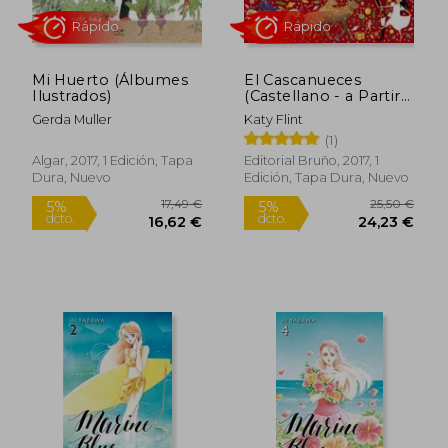
Mi Huerto (Álbumes
El Cascanueces
Ilustrados)
(Castellano - a Partir
de 6 Años -
Gerda Muller
Katy Flint
Manipulativos (Libros
(1)
Para Tocar y Jugar),
Pop-Ups - Otros
Algar, 2017, 1 Edición, Tapa
Editorial Bruño, 2017, 1
Libros)
Dura, Nuevo
Edición, Tapa Dura, Nuevo
3,00 €
10,50
5%
5%
dcto.
dcto.
2,85 €
9,98