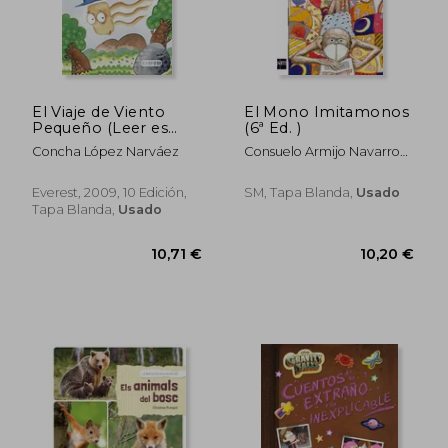
12,95 €
5%
dcto.
12,30 €
10,20
El Viaje de Viento
El Mono Imitamonos
Pequeño (Leer es
(6ª Ed. )
Vivir)
Concha López Narváez
Consuelo Armijo Navarro
Reverte
Everest, 2009, 10 Edición,
SM, Tapa Blanda,
Usado
Tapa Blanda,
Usado