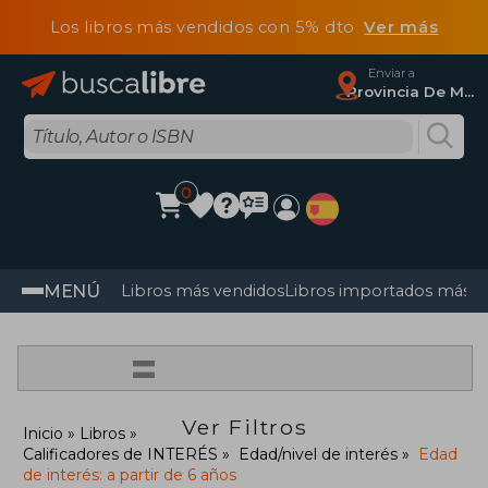
Los libros más vendidos con 5% dto
Ver más
Enviar a
Provincia De Madrid
0
MENÚ
Libros más vendidos
Libros importados más v
=
Ver Filtros
Inicio
Libros
Calificadores de INTERÉS
Edad/nivel de interés
Edad
de interés: a partir de 6 años