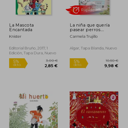
La Mascota
La niña que quería
Encantada
pasear perros.
Pequeños (Calcetín)
Knister
Carmela Trujillo
11,95 €
8,20
5%
5%
dcto.
dcto.
11,35 €
7,79
Editorial Bruño, 2017, 1
Algar, Tapa Blanda, Nuevo
Edición, Tapa Dura, Nuevo
Rápido