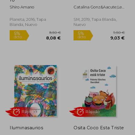
Shiro Amano
Catalina Gonz&Aacute;Lez
Vilar
Planeta, 2016, Tapa
SM, 2019, Tapa Blanda,
Blanda, Nuevo
Nuevo
9,95 €
10,95
5%
5%
dcto.
dcto.
9,45 €
10,40
Iluminasaurios
Osita Coco Esta Triste