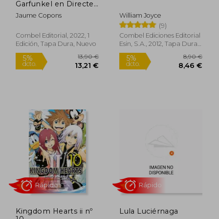
Garfunkel en Directe!
(en Catalán)
Jaume Copons
William Joyce
(9)
Combel Editorial, 2022, 1
Combel Ediciones Editorial
Edición, Tapa Dura, Nuevo
Esin, S.A., 2012, Tapa Dura,
Nuevo
11,95 €
7,50
5%
5%
dcto.
dcto.
11,35 €
7,13
Kingdom Hearts ii nº
Lula Luciérnaga
Rápido
Rápido
10