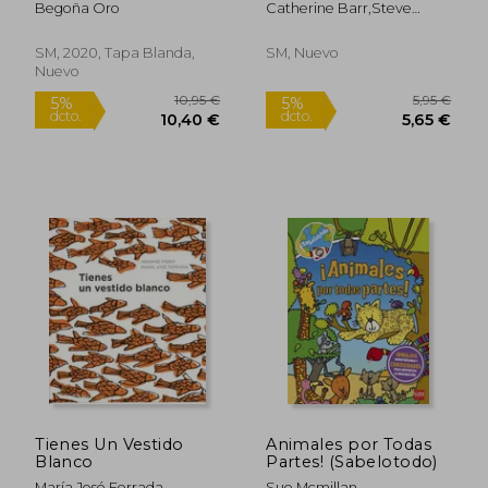
Begoña Oro
Catherine Barr,Steve
Inventos que han
Williams
Cambiado el Mundo
SM, 2020, Tapa Blanda,
SM, Nuevo
Nuevo
Rápido
Rápido
8,50 €
9,50
5%
5%
dcto.
dcto.
8,08 €
9,03
Tienes Un Vestido
Animales por Todas
Blanco
Partes! (Sabelotodo)
María José Ferrada
Sue Mcmillan