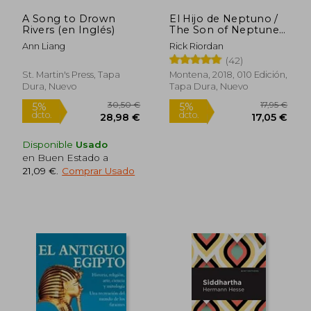
A Song to Drown
El Hijo de Neptuno /
Rivers (en Inglés)
The Son of Neptune
= The Son of
Ann Liang
Rick Riordan
Neptune
(42)
St. Martin's Press, Tapa
Montena, 2018, 010 Edición,
Dura, Nuevo
Tapa Dura, Nuevo
Disponible
Usado
en Buen Estado a
21,09 €
.
Comprar Usado
33,42 €
11,24
5%
5%
dcto.
dcto.
31,75 €
10,68