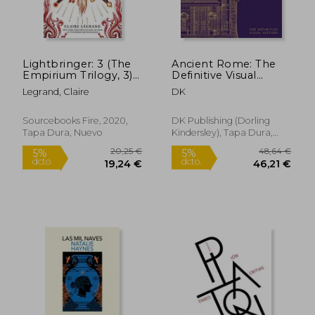
12,49 €
36,67
5%
5%
dcto.
dcto.
11,87 €
34,84
Lightbringer: 3 (The
Ancient Rome: The
Empirium Trilogy, 3)
Definitive Visual
(en Inglés)
History (dk
Legrand, Claire
DK
Eyewitness) (en
Inglés)
Sourcebooks Fire, 2020,
DK Publishing (Dorling
Tapa Dura, Nuevo
Kindersley), Tapa Dura,
Nuevo