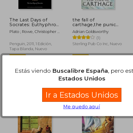
The Last Days of
the fall of
Socrates: Euthyphro,
carthage,the punic
Apology, Crito,
wars 265-146bc
Plato ; Rowe, Christopher ;
Adrian Goldsworthy
Phaedo (Penguin
Rowe, Christopher
(1)
Classics) (en Inglés)
Penguin, 2011, 1 Edición,
Sterling Pub Co Inc, Nuevo
Tapa Blanda, Nuevo
21,00 €
12,50
5%
5%
dcto.
dcto.
19,95 €
11,88
Estás viendo
Buscalibre España
, pero es
Estados Unidos
Ir a Estados Unidos
Me quedo aquí