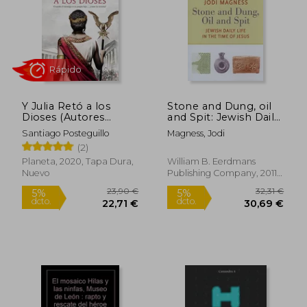
Rápido
Y Julia Retó a los
Stone and Dung, oil
Dioses (Autores
and Spit: Jewish Daily
Españoles e
Life in the Time of
Santiago Posteguillo
Magness, Jodi
Iberoamericanos)
Jesus (en Inglés)
(2)
14,96 €
13,53
5%
5%
dcto.
dcto.
Planeta, 2020, Tapa Dura,
William B. Eerdmans
14,20 €
12,85
Nuevo
Publishing Company, 2011,
Tapa Blanda, Nuevo