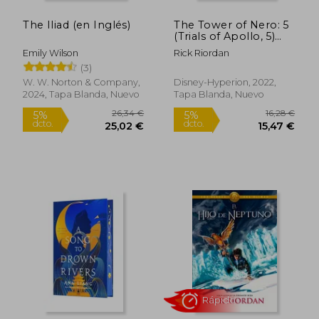
The Iliad (en Inglés)
The Tower of Nero: 5
(Trials of Apollo, 5)
(en Inglés)
Emily Wilson
Rick Riordan
(3)
W. W. Norton & Company,
Disney-Hyperion, 2022,
2024, Tapa Blanda, Nuevo
Tapa Blanda, Nuevo
19,13 €
17,58
5%
5%
dcto.
dcto.
18,18 €
16,70