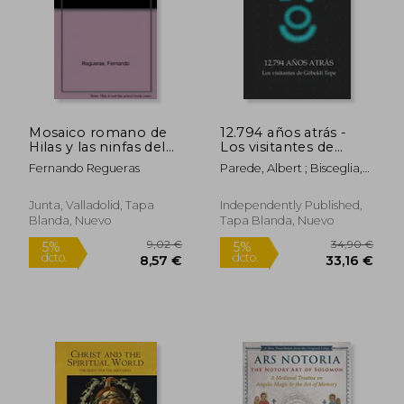
Rápido
Mosaico romano de
12.794 años atrás -
Hilas y las ninfas del
Los visitantes de
Museo de León
Göbekli Tepe
Fernando Regueras
Parede, Albert ; Bisceglia,
Carlos A.
Junta, Valladolid, Tapa
Independently Published,
Blanda, Nuevo
Tapa Blanda, Nuevo
23,90 €
32,31
5%
5%
dcto.
dcto.
22,71 €
30,69