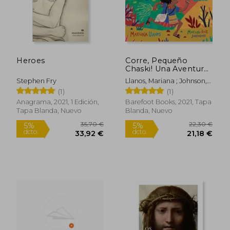
Heroes
Corre, Pequeño
Chaski! Una Aventura
en el Camino Inka
Stephen Fry
Llanos, Mariana ; Johnson,
Mariana Ruiz
(1)
(1)
Anagrama, 2021, 1 Edición,
Barefoot Books, 2021, Tapa
Tapa Blanda, Nuevo
Blanda, Nuevo
35,70 €
22,30
5%
5%
dcto.
dcto.
33,92 €
21,18