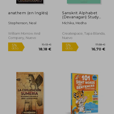
anathem (en Inglés)
Sanskrit Alphabet
(Devanagari) Study
Book Volume 2
Stephenson, Neal
Michika, Medha
Conjunct consonants
& Exercises on
mantras and slokas
William Morrow And
Createspace, Tapa Blanda,
(en Inglés)
Company, Nuevo
Nuevo
13,74 €
18,74
5%
5%
dcto.
dcto.
13,05 €
17,80