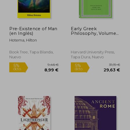
24,50 €
6,50
5%
5%
dcto.
dcto.
23,28 €
6,18
Pre-Existence of Man
Early Greek
(en Inglés)
Philosophy, Volume
IX: Sophists, Part 2
Hotema, Hilton
(Loeb Classical
Library)
Book Tree, Tapa Blanda,
Harvard University Press,
Nuevo
Tapa Dura, Nuevo