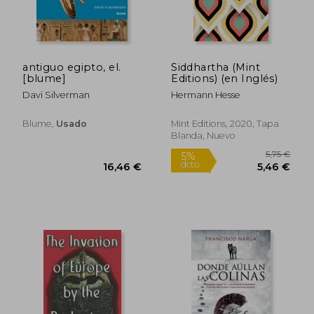
antiguo egipto, el.
Siddhartha (Mint
[blume]
Editions) (en Inglés)
Davi Silverman
Hermann Hesse
Blume,
Usado
Mint Editions, 2020, Tapa
Blanda, Nuevo
26,34 €
16,28
5%
5%
dcto.
dcto.
25,02 €
15,47