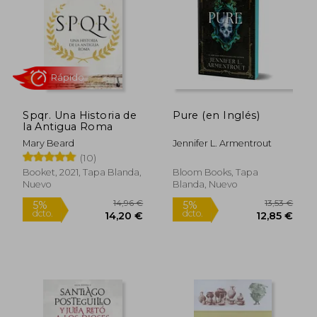
Spqr. Una Historia de
Pure (en Inglés)
22,39 €
16,24
la Antigua Roma
5%
5%
dcto.
dcto.
21,27 €
15,43
Mary Beard
Jennifer L. Armentrout
(10)
Booket, 2021, Tapa Blanda,
Bloom Books, Tapa
Nuevo
Blanda, Nuevo