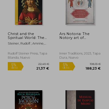
Christ and the
Ars Notoria: The
Spiritual World: The
Notory art of
Quest for the Holy
Solomon: A Medieval
Steiner, Rudolf ; Amrine,
Grail (cw 149) (The
Treatise on Angelic
Frederick ; Amrine,
Collected Works of
Magic and the art of
Frederick
Rudolf Steiner, 149)
Memory (en Inglés)
Rudolf Steiner Press, Tapa
Inner Traditions, 2023, Tapa
(en Inglés)
Blanda, Nuevo
Dura, Nuevo
9,02 €
34,90
5%
5%
dcto.
dcto.
8,57 €
33,16