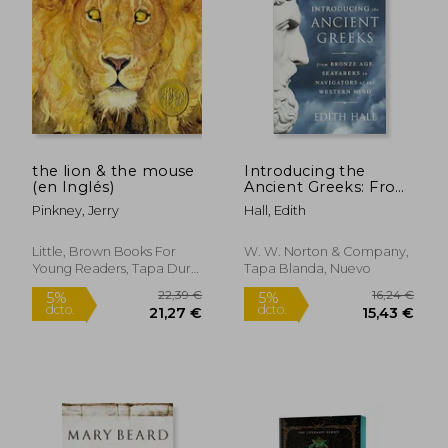
14,99 €
18,57
5%
5%
dcto.
dcto.
14,24 €
17,64
the lion & the mouse
Introducing the
(en Inglés)
Ancient Greeks: From
Bronze Age Seafarers
Pinkney, Jerry
Hall, Edith
to Navigators of the
Western Mind (en
Inglés)
Little, Brown Books For
W. W. Norton & Company,
Young Readers, Tapa Dura,
Tapa Blanda, Nuevo
Nuevo