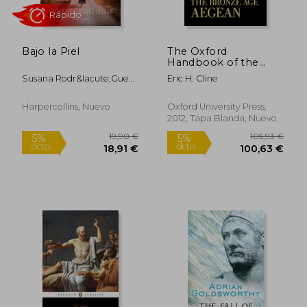
Bajo la Piel
The Oxford
Handbook of the
Bronze age Aegean
Susana Rodr&Iacute;Guez
Eric H. Cline
(Oxford Handbooks)
Lezaun
(en Inglés)
20,25 €
48,64
5%
5%
dcto.
dcto.
Harpercollins, Nuevo
Oxford University Press,
19,24 €
46,21
2012, Tapa Blanda, Nuevo
Rápido
Rápido