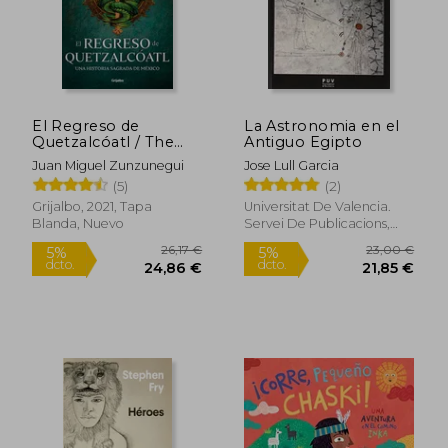
El Regreso de
La Astronomia en el
Quetzalcóatl / The
Antiguo Egipto
Return of
Juan Miguel Zunzunegui
Jose Lull Garcia
Quetzalcóatl
(5)
(2)
Grijalbo, 2021, Tapa
Universitat De Valencia.
Blanda, Nuevo
Servei De Publicacions,
Tapa Blanda, Nuevo
26,17 €
23,00
5%
5%
dcto.
dcto.
24,86 €
21,85