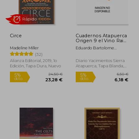
Circe
Cuadernos Atapuerca
Origen 9 el Vino Raiz
del Mediterraneo
Madeline Miller
Eduardo Bartolome
Monzon
(32)
Alianza Editorial, 2019, 1o
Diario Yacimientos Sierra
Edición, Tapa Dura, Nuevo
Atapuerca, Tapa Blanda,
Rápido
Rápido
Nuevo
19,95 €
12,95
5%
5%
dcto.
dcto.
18,95 €
12,30