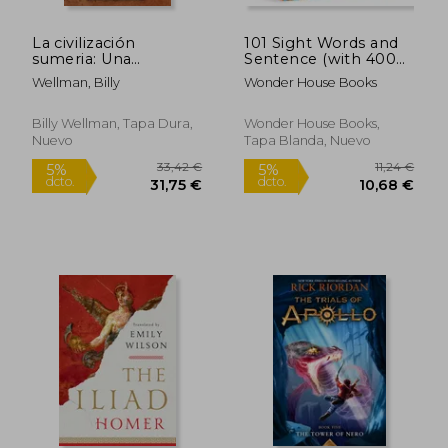
La civilización
101 Sight Words and
sumeria: Una
Sentence (with 400+
apasionante visión
Sentences to Read)
Wellman, Billy
Wonder House Books
general de Sumeria y
(en Inglés)
los antiguos sumerios
Billy Wellman, Tapa Dura,
Wonder House Books,
Nuevo
Tapa Blanda, Nuevo
6,24 €
5%
dcto.
5,93 €
12,17