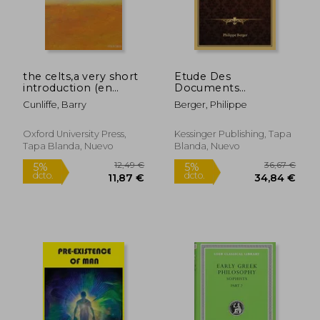
the celts,a very short
Etude Des
introduction (en
Documents
Inglés)
Nouveaux Fournis Sur
Cunliffe, Barry
Berger, Philippe
Les Ophites Par Les
Philosophoumena
(1873) (en Francés)
Oxford University Press,
Kessinger Publishing, Tapa
Tapa Blanda, Nuevo
Blanda, Nuevo
Rápido