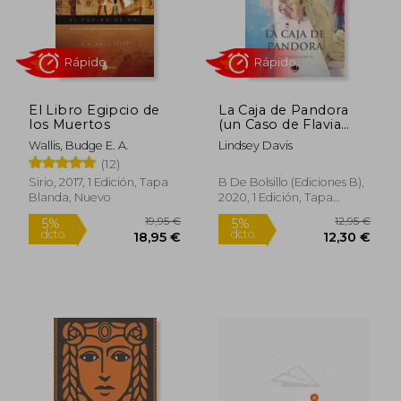
El Libro Egipcio de
La Caja de Pandora
los Muertos
(un Caso de Flavia
Albia, Investigadora
Wallis, Budge E. A.
Lindsey Davis
Romana 6)
(12)
Sirio, 2017, 1 Edición, Tapa
B De Bolsillo (Ediciones B),
Blanda, Nuevo
2020, 1 Edición, Tapa
Blanda, Nuevo
23,91 €
52,15
5%
5%
dcto.
dcto.
22,72 €
49,54