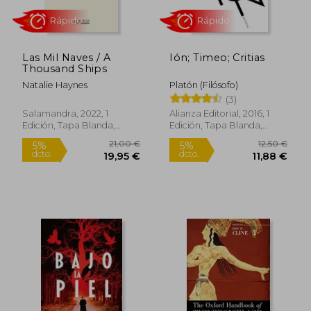
Las Mil Naves / A
Ión; Timeo; Critias
9,46 €
31,1
Thousand Ships
5%
5%
dcto.
dcto.
8,99 €
29,63
Natalie Haynes
Platón (Filósofo)
(3)
Salamandra, 2022, 1
Alianza Editorial, 2016, 1
Edición, Tapa Blanda,
Edición, Tapa Blanda,
Nuevo
Nuevo