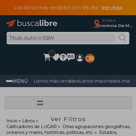
Los libros más vendidos con 5% dto
Ver más
Enviar a
Provincia De Madrid
0
MENÚ
Libros más vendidos
Libros importados más v
=
Ver Filtros
Inicio
Libros
Calificadores de LUGAR
Otras agrupaciones geográficas,
océanos y mares, históricas, políticas, etc.
Estados,