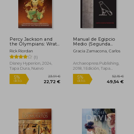
Percy Jackson and
Manual de Egipcio
the Olympians: Wrath
Medio (Segunda
of the Triple Goddess
Edicion)
Rick Riordan
Gracia Zamacona, Carlos
(en Inglés)
(1)
Disney Hyperion, 2024,
Archaeopress Publishing,
Tapa Dura, Nuevo
2018, 1 Edición, Tapa
Blanda, Nuevo
22,49 €
198,13
5%
5%
dcto.
dcto.
21,37 €
188,23