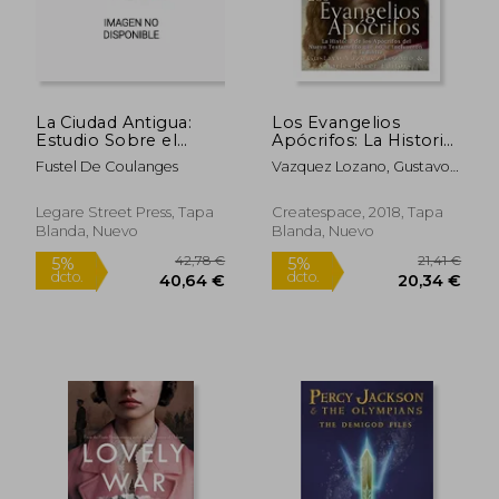
La Ciudad Antigua:
Los Evangelios
Estudio Sobre el
Apócrifos: La Historia
Culto, el Derecho y
de los Apócrifos del
Fustel De Coulanges
Vazquez Lozano, Gustavo ;
las Instituciones de la
Nuevo Testamento
Charles River Editors
Grecia y de Roma.
que no se Incluyeron
en la Biblia
Legare Street Press, Tapa
Createspace, 2018, Tapa
Blanda, Nuevo
Blanda, Nuevo