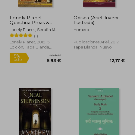
Rápido
Lonely Planet
Odisea (Ariel Juvenil
Quechua Phras &
Ilustrada)
Dictionary (en Inglés)
Lonely Planet; Serafin M
Homero
Coronel-Molina
(1)
Lonely Planet, 2019, 5
Publicaciones Ariel, 2017,
Edición, Tapa Blanda,
Tapa Blanda, Nuevo
Nuevo
19,90 €
105,93
5%
5%
dcto.
dcto.
18,91 €
100,63