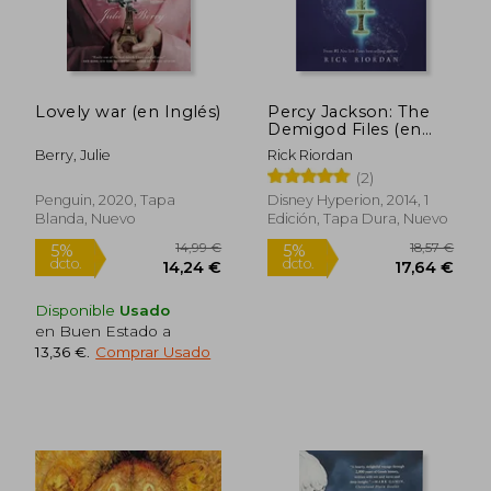
42,78 €
21,41
5%
5%
dcto.
dcto.
40,64 €
20,34
Lovely war (en Inglés)
Percy Jackson: The
Demigod Files (en
Inglés)
Berry, Julie
Rick Riordan
(2)
Penguin, 2020, Tapa
Disney Hyperion, 2014, 1
Blanda, Nuevo
Edición, Tapa Dura, Nuevo
Disponible
Usado
en Buen Estado a
13,36 €
.
Comprar Usado