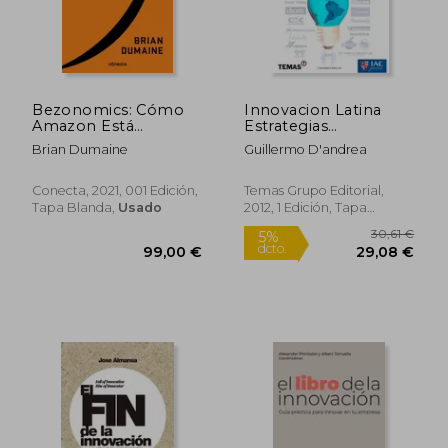
Bezonomics: Cómo
Innovacion Latina
Amazon Está
Estrategias
Cambiando Nuestras
Innovadoras Para los
Brian Dumaine
Guillermo D'andrea
Vidas y qué han
Consumidores
Aprendido de Ello las
Emergentes de
Mejores Empresas
America Latina
Conecta, 2021, 001 Edición,
Temas Grupo Editorial,
del Mundo (Conecta)
(Rustic
Tapa Blanda,
Usado
2012, 1 Edición, Tapa
Blanda, Nuevo