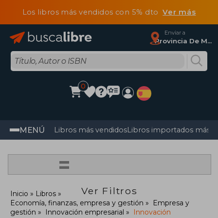
Los libros más vendidos con 5% dto
Ver más
Enviar a
Provincia De Madrid
0
MENÚ
Libros más vendidos
Libros importados más v
=
Ver Filtros
Inicio
Libros
Economía, finanzas, empresa y gestión
Empresa y
gestión
Innovación empresarial
Innovación