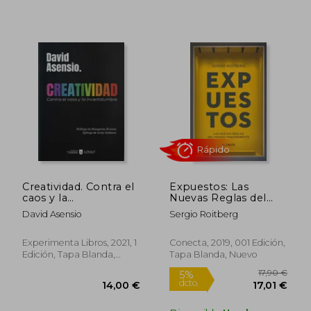
24,00 €
22,00
5%
5%
dcto.
dcto.
22,80 €
20,90
Creatividad. Contra el
Expuestos: Las
caos y la
Nuevas Reglas del
incertidumbre
Mundo Transparente
David Asensio
Sergio Roitberg
Experimenta Libros, 2021, 1
Conecta, 2019, 001 Edición,
Edición, Tapa Blanda,
Tapa Blanda, Nuevo
Usado
Rápido