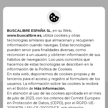
Suscríbete para recibir ofertas y
promociones
BUSCALIBRE ESPAÑA SL
, en su Web,
www.buscalibre.es
, utiliza cookies y otras
tecnologías similares que almacenan y recuperan
información cuando navegas. Estas tecnologías
pueden servir para finalidades diversas, como
¿Necesitas ayuda?
reconocer a un usuario y obtener información de sus
hábitos de navegación. Los usos concretos que
hacemos de estas tecnologías se describen en la
Ir a Centro de Soporte
información de la Política de Cookies.
En esta web, disponemos de cookies propias y de
terceros para el acceso y registro al formulario de los
usuarios. La información sobre las cookies la recibirá
en el Botón de
Más Información.
Buscalibre España
. Calle Energía, 65, Nave 3 (08940),
Cornellà de Llobregat, Barcelona. Derechos Reservados.
En atención al uso de las cookies aprobada en el mes
de julio de 2023, con los criterios del Comité Europeo
en Protección de Datos, (CEPD), por el RGPD-UE-
2016/679, LSSI-CE-2002/21/CE, actualización,