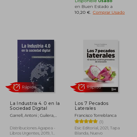
Disponible
Usado
en Buen Estado a
10,20 €
.
Comprar Usado
25,00 €
12,27
5%
5%
dcto.
dcto.
23,75 €
11,66
La Industria 4. 0 en la
Los 7 Pecados
Sociedad Digital
Laterales
Garrell, Antoni ; Guilera,
Francisco Torreblanca
Llorenç
(1)
Distribuciones Agapea -
Esic Editorial, 2021, Tapa
Libros Urgentes, 2019, 1
Blanda, Nuevo
Rápido