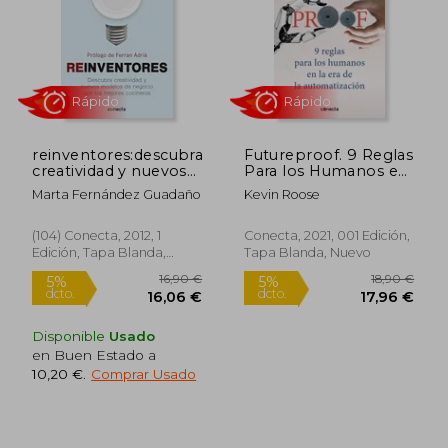
reinventores:descubra
Futureproof. 9 Reglas
creatividad y nuevos
Para los Humanos en
modelos
la era de la
Marta Fernández Guadaño
Kevin Roose
Automatización
(Conecta)
16,58 €
34,84
5%
5%
dcto.
dcto.
(104) Conecta, 2012, 1
Conecta, 2021, 001 Edición,
15,75 €
33,10
Edición, Tapa Blanda,
Tapa Blanda, Nuevo
Nuevo
Disponible
Usado
en Buen Estado a
10,20 €
.
Comprar Usado