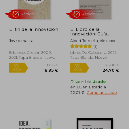
30,61
5%
dcto.
99,00 €
29,08
El fin de la Innovacion
El Libro de la
Innovación: Guía
Práctica Para Innovar
Jose Almansa
Albert Torruella; Alexander
en tu Empresa
Phimister
(1)
(Temáticos)
Ediciones Gestion 2000,
Libros De Cabecera, 2021,
2021, Tapa Blanda, Nuevo
Tapa Blanda, Nuevo
Disponible
Usado
en Buen Estado a
Rápido
Rápido
22,01 €
.
Comprar Usado