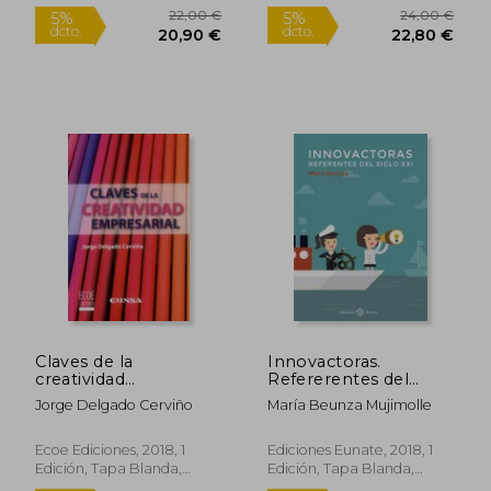
Edición, Tapa Blanda,
Nuevo
17,90
5%
dcto.
14,00 €
17,01
Claves de la
Innovactoras.
creatividad
Refererentes del
empresarial - 1ra
Siglo xxi
Jorge Delgado Cerviño
María Beunza Mujimolle
edición
Ecoe Ediciones, 2018, 1
Ediciones Eunate, 2018, 1
Edición, Tapa Blanda,
Edición, Tapa Blanda,
Nuevo
Nuevo