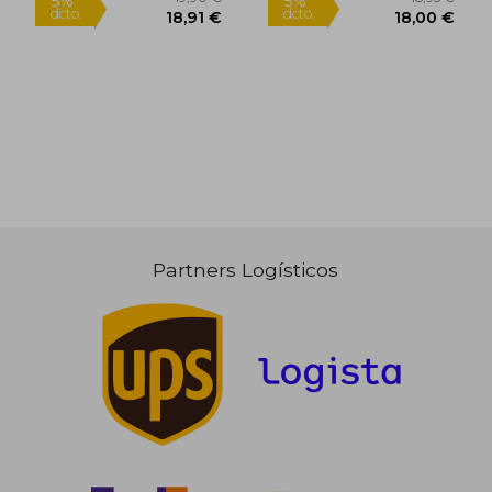
Partners Logísticos
15,99 €
17,00
5%
5%
dcto.
dcto.
15,19 €
16,15