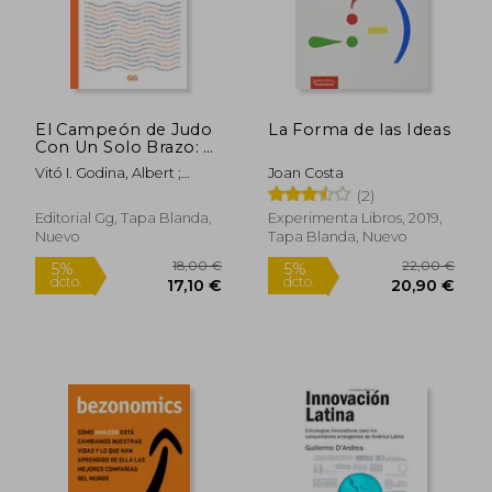
El Campeón de Judo
La Forma de las Ideas
Con Un Solo Brazo: Y
Otros 49
Vitó I. Godina, Albert ;
Joan Costa
Superpoderes Para
Imseng, Dominik
(2)
Convertirse En Un
Héroe Creativo
Editorial Gg, Tapa Blanda,
Experimenta Libros, 2019,
Nuevo
Tapa Blanda, Nuevo
18,00 €
22,00
5%
5%
dcto.
dcto.
17,10 €
20,90