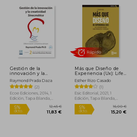
Rápido
Rápido
Gestión de la
Más que Diseño de
innovación y la
Experiencia (Ux): Life-
creatividad cinemática
Centered Design Para
16,90 €
18,90
5%
5%
Raymond Prada Daza
Esther Rizo Casado
Productos y Servicios
dcto.
dcto.
16,06 €
17,96
(2)
(1)
(Digital)
Ecoe Ediciones, 2014, 1
Esic Editorial, 2021, 1
Edición, Tapa Blanda,
Edición, Tapa Blanda,
Nuevo
Nuevo