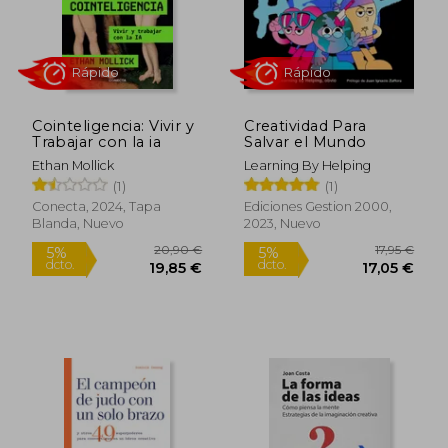
Cointeligencia: Vivir y
Creatividad Para
Trabajar con la ia
Salvar el Mundo
Ethan Mollick
Learning By Helping
Rápido
Rápido
(1)
(1)
Conecta, 2024, Tapa
Ediciones Gestion 2000,
Blanda, Nuevo
2023, Nuevo
20,90 €
17,95
5%
5%
dcto.
dcto.
19,85 €
17,05