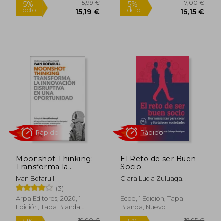
Rápido
Rápido
22,00 €
24,00
5%
5%
Moonshot Thinking:
El Reto de ser Buen
dcto.
dcto.
20,90 €
22,80
Transforma la
Socio
Innovacion Disruptiva
Ivan Bofarull
Clara Lucia Zuluaga
en una Oportunidad
Rodriguez
(3)
Arpa Editores, 2020, 1
Ecoe, 1 Edición, Tapa
Edición, Tapa Blanda,
Blanda, Nuevo
Nuevo