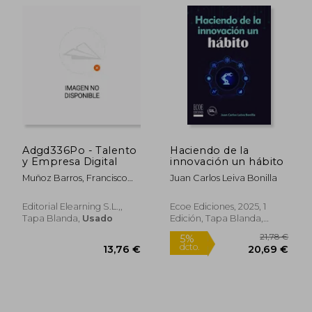
Rápido
Adgd336Po - Talento
Haciendo de la
y Empresa Digital
innovación un hábito
Muñoz Barros, Francisco
Juan Carlos Leiva Bonilla
David
Editorial Elearning S.L.,,
Ecoe Ediciones, 2025, 1
Tapa Blanda,
Usado
Edición, Tapa Blanda,
Nuevo
12,45 €
16,00
5%
5%
dcto.
dcto.
11,83 €
15,20