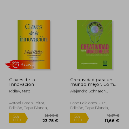
Rápido
Claves de la
Creatividad para un
Innovación
mundo mejor. Cómo
desarrollarla y
Ridley, Matt
Alejandro Schnarch
fomentarla
Kirberg
Antoni Bosch Editor, 1
Ecoe Ediciones, 2019, 1
Edición, Tapa Blanda,
Edición, Tapa Blanda,
Nuevo
Nuevo