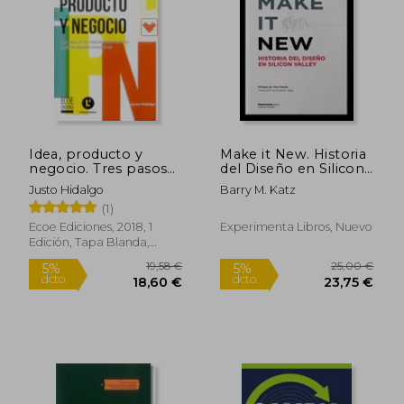
19,95 €
26,00
5%
5%
dcto.
dcto.
18,95 €
24,70
Idea, producto y
Make it New. Historia
negocio. Tres pasos
del Diseño en Silicon
en la creación de
Valley
Justo Hidalgo
Barry M. Katz
productos y servicios
(1)
digitales innovadores
Ecoe Ediciones, 2018, 1
Experimenta Libros, Nuevo
Edición, Tapa Blanda,
Nuevo