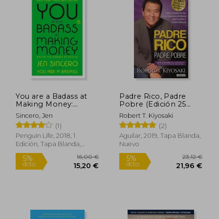
21,67 €
20,74
5%
5%
dcto.
dcto.
20,59 €
19,70
You are a Badass at
Padre Rico, Padre
Making Money:
Pobre (Edición 25
Master the Mindset of
Aniversario)
Sincero, Jen
Robert T. Kiyosaki
Wealth (en Inglés)
(1)
(2)
Penguin Life, 2018, 1
Aguilar, 2019, Tapa Blanda,
Edición, Tapa Blanda,
Nuevo
Nuevo