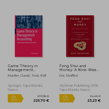
Rápido
18,50 €
9,99
5%
5%
Game Theory in
Feng Shui and
dcto.
dcto.
17,58 €
9,49
Management
Money: A Nine-Week
Accounting:
Program for Creating
Mueller, David ; Trost, Ralf
Eric Shaffert
Implementing
Wealth Using Ancient
Incentives and
Principles and
Fairness (en Inglés)
Techniques (Second
Springer, Tapa Blanda,
Skyhorse Publishing, 2018,
Edition) (en Inglés)
Nuevo
Tapa Blanda, Nuevo