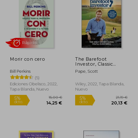
36,27 €
12,95
5%
5%
dcto.
dcto.
34,46 €
12,30
Morir con cero
The Barefoot
Investor, Classic
Edition (en Inglés)
Bill Perkins
Pape, Scott
(5)
Ediciones Obelisco, 2022,
Wiley, 2022, Tapa Blanda,
Tapa Blanda, Nuevo
Nuevo