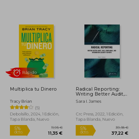
19,90 €
19,70
5%
5%
dcto.
dcto.
18,91 €
18,72
Multiplica tu Dinero
Radical Reporting:
Writing Better Audit,
Risk, Compliance, and
Tracy Brian
Sara I. James
Information Security
(5)
Reports (Internal
Audit and it Audit) (en
Debolsillo, 2024, 1 Edición,
Crc Press, 2022, 1 Edición,
Inglés)
Tapa Blanda, Nuevo
Tapa Blanda, Nuevo