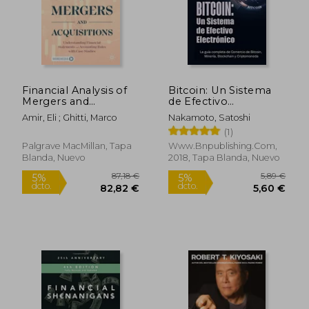
37,25 €
21,24
5%
23%
dcto.
dcto.
35,38 €
16,30
Financial Analysis of
Bitcoin: Un Sistema
Mergers and
de Efectivo
Acquisitions:
Electronico Usuario-
Amir, Eli ; Ghitti, Marco
Nakamoto, Satoshi
Understanding
A-Usuario
(1)
Financial Statements
and Accounting Rules
Palgrave MacMillan, Tapa
Www.bnpublishing.com,
with Case Studies (en
Blanda, Nuevo
2018, Tapa Blanda, Nuevo
Inglés)