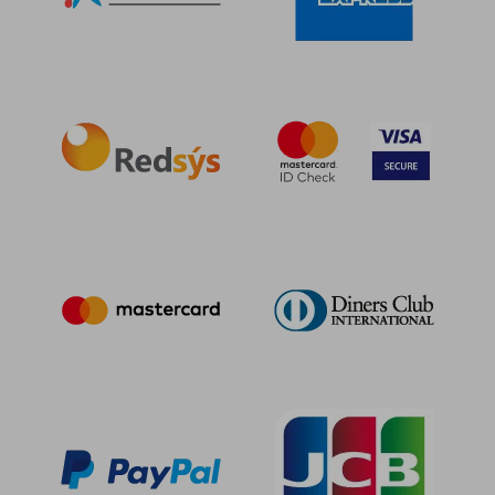
237,58 €
24,45
5%
5%
dcto.
dcto.
225,70 €
23,23