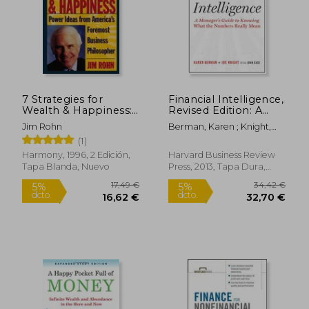
7 Strategies for
Financial Intelligence,
Wealth & Happiness:
Revised Edition: A
Power Ideas from
Manager's Guide to
Jim Rohn
Berman, Karen ; Knight,
America's Foremost
Knowing What the
Joe ; Case, John
(1)
Business Philosopher
Numbers Really
(en Inglés)
Mean (en Inglés)
Harmony, 1996, 2 Edición,
Harvard Business Review
Tapa Blanda, Nuevo
Press, 2013, Tapa Dura,
Nuevo