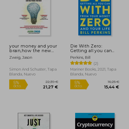
your money and your
Die With Zero:
brain,how the new
Getting all you can
Rápido
science of
From Your Money
Zweig, Jason
Perkins, Bill
neuroeconomics can
and Your Life (en
(2)
help make you rich
Inglés)
(en Inglés)
Simon And Schuster, Tapa
Mariner Books, 2021, Tapa
Blanda, Nuevo
Blanda, Nuevo
28,26 €
20,00
5%
5%
dcto.
dcto.
26,85 €
19,00