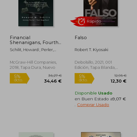
87,18 €
5,89
5%
5%
dcto.
dcto.
82,82 €
5,60
Financial
Falso
Shenanigans, Fourth
Edition: How to
Schilit, Howard ; Perler,
Robert T. Kiyosaki
Detect Accounting
Jeremy ; Engelhart, Yoni
Gimmicks and Fraud
in Financial Reports
McGraw-Hill Companies,
Debolsillo, 2021, 001
(en Inglés)
2018, Tapa Dura, Nuevo
Edición, Tapa Blanda,
Nuevo
Disponible
Usado
en Buen Estado a
9,07 €
.
Comprar Usado
Rápido