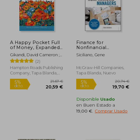
18,74 €
46,75
5%
5%
dcto.
dcto.
17,80 €
44,42
A Happy Pocket Full
Finance for
of Money, Expanded
Nonfinancial
Study Edition: Infinite
Managers, Second
Gikandi, David Cameron ;
Siciliano, Gene
Wealth and
Edition (Briefcase
Doyle, Bob
(2)
Abundance in the
Books Series)
Here and Now (en
(Briefcase Books
Hampton Roads Publishing
McGraw-Hill Companies,
Inglés)
(Paperback)) (en
Company, Tapa Blanda,
Tapa Blanda, Nuevo
Inglés)
Nuevo
Disponible
Usado
en Buen Estado a
19,00 €
.
Comprar Usado