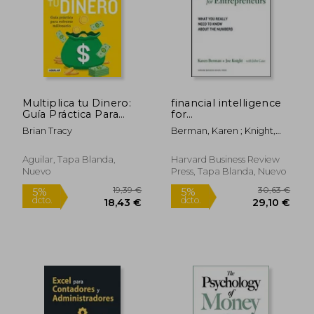
Multiplica tu Dinero:
financial intelligence
Guía Práctica Para
for
Volverse Millonario
entrepreneurs,what
Brian Tracy
Berman, Karen ; Knight,
you really need to
Joe
know about the
numbers (en Inglés)
Aguilar, Tapa Blanda,
Harvard Business Review
Nuevo
Press, Tapa Blanda, Nuevo