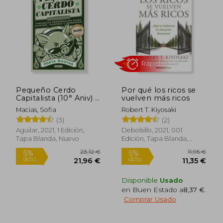
Pequeño Cerdo
Por qué los ricos se
Capitalista (10° Aniv) /
vuelven más ricos
Little Capitalist Pig
Macias, Sofia
Robert T. Kiyosaki
(10th Anniversary)
(3)
(2)
16,00 €
23,12
5%
5%
Aguilar, 2021, 1 Edición,
Debolsillo, 2021, 001
dcto.
dcto.
15,20 €
21,96
Tapa Blanda, Nuevo
Edición, Tapa Blanda,
Nuevo
Disponible
Usado
en Buen Estado a
8,37 €
.
Comprar Usado