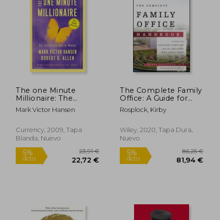
Rápido
The one Minute
The Complete Family
Millionaire: The
Office: A Guide for
Enlightened way to
Affluent Families and
Mark Victor Hansen
Rosplock, Kirby
Wealth (en Inglés)
the Advisors who
Serve Them (en
15,00 €
21,1
5%
5%
Inglés)
Currency, 2009, Tapa
Wiley, 2020, Tapa Dura,
dcto.
dcto.
14,25 €
20,13
Blanda, Nuevo
Nuevo