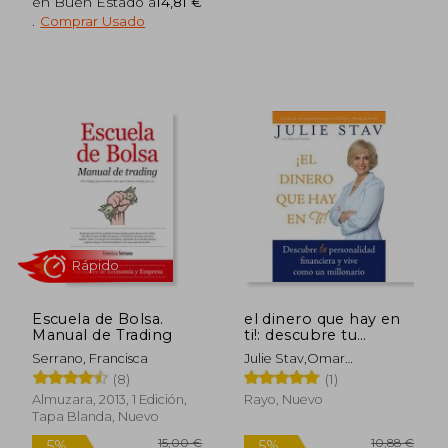
en Buen Estado a
14,81 €
.
Comprar Usado
Rápido
Escuela de Bolsa.
el dinero que hay en
Manual de Trading
ti!: descubre tu
23,12 €
11,9
5%
5%
personalidad
dcto.
dcto.
21,96 €
11,35
Serrano, Francisca
Julie Stav,omar
financiera y vive
Amador,gabriel Sandler
(8)
(1)
como un millionario
(en Inglés)
Almuzara, 2013, 1 Edición,
Rayo, Nuevo
Tapa Blanda, Nuevo