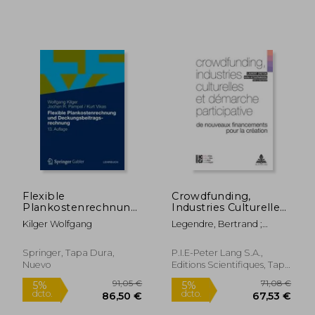
40,66 €
20,83
5%
5%
dcto.
dcto.
38,63 €
19,79
Flexible
Crowdfunding,
Plankostenrechnung
Industries Culturelles
Und
Et Démarche
Kilger Wolfgang
Legendre, Bertrand ;
Deckungsbeitragsrechnung
Participative: de
Moreau, François ; Creton,
Nouveaux
Laurent
Financements Pour
Springer, Tapa Dura,
P.I.E-Peter Lang S.A.,
La Création (en
Nuevo
Editions Scientifiques, Tapa
Francés)
Blanda, Nuevo