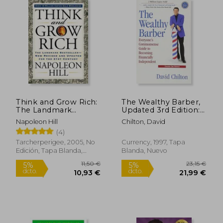
17,49 €
34,42
5%
5%
dcto.
dcto.
16,62 €
32,70
Think and Grow Rich:
The Wealthy Barber,
The Landmark
Updated 3rd Edition:
Bestseller Now
Everyone's
Napoleon Hill
Chilton, David
Revised and Updated
Commonsense Guide
(4)
for the 21st Century
to Becoming
(en Inglés)
Financially
Tarcherperigee, 2005, No
Currency, 1997, Tapa
Independent (en
Edición, Tapa Blanda,
Blanda, Nuevo
Inglés)
Nuevo