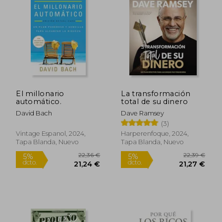
El millonario
La transformación
automático.
total de su dinero
11,50 €
23,15
5%
5%
David Bach
Dave Ramsey
dcto.
dcto.
10,93 €
21,99
(3)
Vintage Espanol, 2024,
Harperenfoque, 2024,
Tapa Blanda, Nuevo
Tapa Blanda, Nuevo