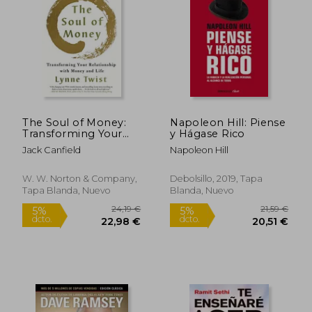
The Soul of Money:
Napoleon Hill: Piense
Transforming Your
y Hágase Rico
Relationship with
Jack Canfield
Napoleon Hill
Money and Life (en
Inglés)
W. W. Norton & Company,
Debolsillo, 2019, Tapa
Tapa Blanda, Nuevo
Blanda, Nuevo
23,91 €
86,25
5%
5%
dcto.
dcto.
22,72 €
81,94