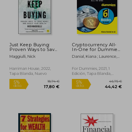
Just Keep Buying:
Cryptocurrency All-
Proven Ways to Save
In-One for Dummies
Money and Build Your
(For Dummies
Maggiulli, Nick
Danial, Kiana ; Laurence,
Wealth (en Inglés)
(Business & Personal
Tiana ; Kent, Peter
Finance)) (en Inglés)
Harriman House, 2022,
For Dummies, 2021, 1
Tapa Blanda, Nuevo
Edición, Tapa Blanda,
Nuevo
22,39 €
16,25
5%
5%
dcto.
dcto.
21,27 €
15,44