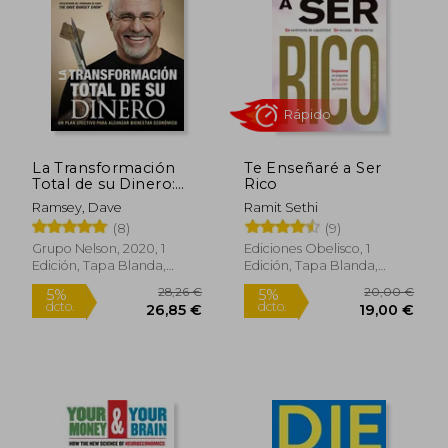
La Transformación
Te Enseñaré a Ser
Total de su Dinero:
Rico
Edición Clásica: Un
Ramsey, Dave
Ramit Sethi
Plan Efectivo Para
(8)
(9)
Alcanzar Bienestar
Financiero
Grupo Nelson, 2020, 1
Ediciones Obelisco, 1
Edición, Tapa Blanda,
Edición, Tapa Blanda,
Nuevo
Nuevo
24,19 €
21,59
5%
5%
dcto.
dcto.
22,98 €
20,51