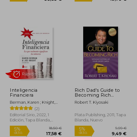
15,00 €
10,88
5%
5%
dcto.
dcto.
14,25 €
10,34
Inteligencia
Rich Dad's Guide to
Financiera
Becoming Rich
Without Cutting up
Berman, Karen ; Knight,
Robert T. Kiyosaki
Your Credit Cards:
Joe
(2)
Turn "Bad Debt" Into
"Good Debt" (en
Editorial Sirio, 2022, 1
Plata Publishing, 2011, Tapa
Inglés)
Edición, Tapa Blanda,
Blanda, Nuevo
Nuevo