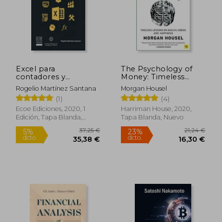
19,39 €
30,63
5%
5%
dcto.
dcto.
18,43 €
29,10
Excel para
The Psychology of
contadores y
Money: Timeless
administradores
Lessons on Wealth,
Rogelio Martínez Santana
Morgan Housel
Greed, and Happiness
(1)
(4)
(en Inglés)
Ecoe Ediciones, 2020, 1
Harriman House, 2020,
Edición, Tapa Blanda,
Tapa Blanda, Nuevo
Nuevo