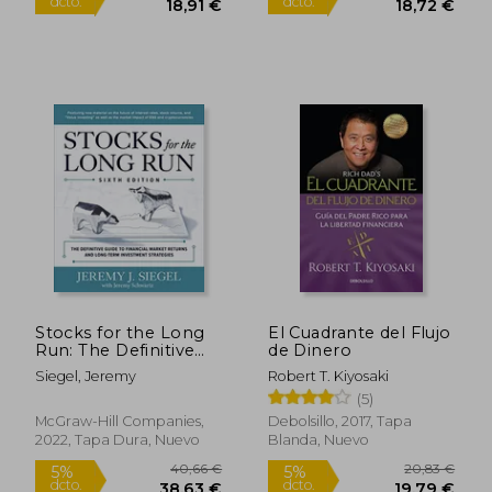
22,39 €
31,25
5%
5%
dcto.
dcto.
21,27 €
29,69
Stocks for the Long
El Cuadrante del Flujo
Run: The Definitive
de Dinero
Guide to Financial
Siegel, Jeremy
Robert T. Kiyosaki
Market Returns &
(5)
Long-Term
Investment
McGraw-Hill Companies,
Debolsillo, 2017, Tapa
Rápido
Strategies, Sixth
2022, Tapa Dura, Nuevo
Blanda, Nuevo
Edition (en Inglés)