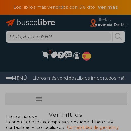
Los libros más vendidos con 5% dto
Ver más
Enviar a
Provincia De Madrid
0
MENÚ
Libros más vendidos
Libros importados más v
=
Ver Filtros
Inicio
Libros
Economía, finanzas, empresa y gestión
Finanzas y
contabilidad
Contabilidad
Contabilidad de gestión y