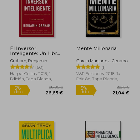
El Inversor
Mente Millonaria
Inteligente: Un Libro
de Asesoramiento
Graham, Benjamin
Garcia Manjarrez, Gerardo
Práctico
(60)
(1)
HarperCollins, 2019, 1
V&R Ediciones, 2018, 1o
Edición, Tapa Blanda,
Edición, Tapa Blanda,
Nuevo
Nuevo
28,05 €
22,15
5%
5%
dcto.
dcto.
26,65 €
21,04