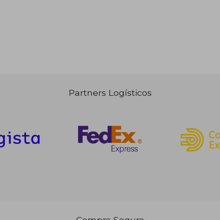
Partners Logísticos
1,00 €
30,68 €
5%
dcto.
,95 €
29,15 €
Compra Segura