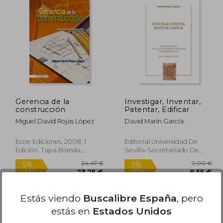
9,50 €
38,42 €
5%
5%
dcto.
dcto.
,03 €
36,50 €
Gerencia de la
Investigar, Inventar,
construcción
Patentar, Edificar
Miguel David Rojas López
David Marín García
Ecoe Ediciones, 2008, 1
Editorial Universidad De
Edición, Tapa Blanda,
Sevilla-Secretariado De
Nuevo
Publicaciones, 2018, 1
Edición, Tapa Blanda,
Nuevo
Estás viendo
Buscalibre España
, pero
estás en
Estados Unidos