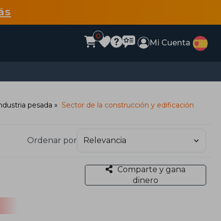
ás
0
Mi Cuenta
ndustria pesada
Sector de la construcción y edificación
Ordenar por
Comparte y gana
dinero