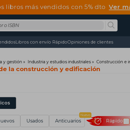
os libros más vendidos con 5% dto
Ver m
endidos
Libros con envío Rápido
Opiniones de clientes
a y gestión
Industria y estudios industriales
Construcción e i
de la construcción y edificación
sicos
Nuevo
uevos
Usados
Anticuarios
Rápido