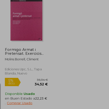
12,00 €
34,84 €
5%
dcto.
11,40 €
33,10 €
Formigo Armat i
Pretensat. Exercicis
Curts de Bases de
Molins Borrell, Climent
Calcul i Estats Limits
Ediciones Upc, S.L., Tapa
Blanda, Nuevo
Disponible
Usado
en Buen Estado a
22,23 €
.
Comprar Usado