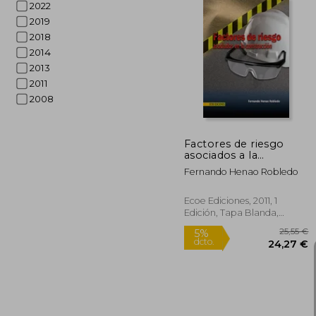
2022
2019
2018
2
2014
5%
dcto.
28
2013
2011
2008
Factores de riesgo
asociados a la
construcción
Fernando Henao Robledo
Ecoe Ediciones, 2011, 1
Edición, Tapa Blanda,
Nuevo