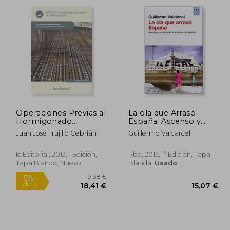
dcto.
dcto.
,41 €
31,62 €
Operaciones Previas al
La ola que Arrasó
Hormigonado.
España: Ascenso y
Eoch0108 -
Caída de la Cultura del
Juan José Trujillo Cebrián
Guillermo Valcarcel
Operaciones de
Ladrillo
Hormigón
Ic Editorial, 2013, 1 Edición,
Rba, 2013, 1ª Edición, Tapa
Tapa Blanda, Nuevo
Blanda,
Usado