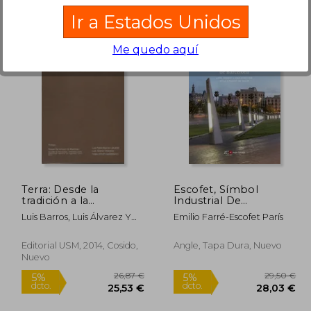
Ir a Estados Unidos
Me quedo aquí
5,55 €
24,47 €
5%
5%
dcto.
dcto.
,27 €
23,25 €
Terra: Desde la
Escofet, Símbol
tradición a la
Industrial De
innovación
Barcelona (Altres)
Luis Barros, Luis Álvarez Y
Emilio Farré-Escofet París
tecnológica en
Felipe Imhoff
sistemas constructivos
a base de tierra cruda
Editorial USM, 2014, Cosido,
Angle, Tapa Dura, Nuevo
Nuevo