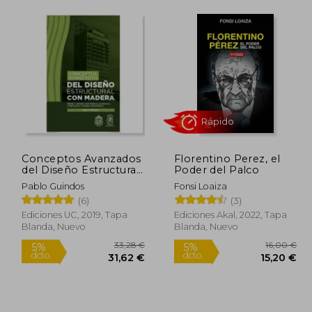
Conceptos Avanzados
Florentino Perez, el
del Diseño Estructural
Poder del Palco
Rápido
con Madera: Parte i:
Pablo Guindos
Fonsi Loaiza
Uniones, Refuerzos,
(6)
(3)
Elementos
Compuestos y Diseño
Ediciones UC, 2019, Tapa
Ediciones Akal, 2022, Tapa
Antisísmico
Blanda, Nuevo
Blanda, Nuevo
5,17 €
33,28 €
5%
5%