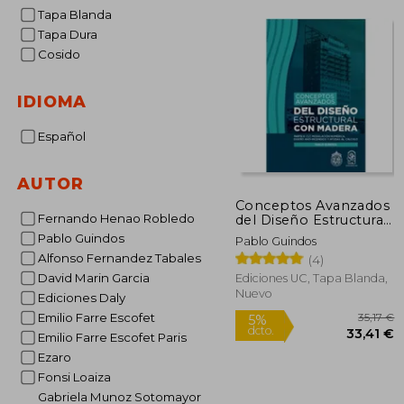
Tapa Blanda
Tapa Dura
Cosido
IDIOMA
Español
AUTOR
Conceptos Avanzados
Fernando Henao Robledo
del Diseño Estructural
con Madera
Pablo Guindos
Pablo Guindos
Alfonso Fernandez Tabales
(4)
David Marin Garcia
Ediciones UC, Tapa Blanda,
Nuevo
Ediciones Daly
Emilio Farre Escofet
Emilio Farre Escofet Paris
Ezaro
Fonsi Loaiza
3
Gabriela Munoz Sotomayor
5%