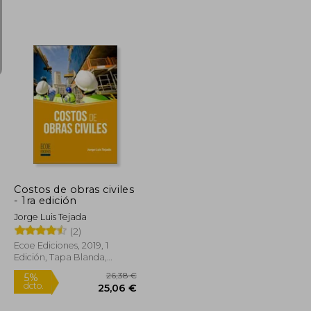
9,00 €
36,34 €
5%
dcto.
8,55 €
34,52 €
Costos de obras civiles
- 1ra edición
Jorge Luis Tejada
(2)
Ecoe Ediciones, 2019, 1
Edición, Tapa Blanda,
Nuevo