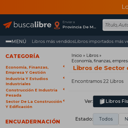
L
Enviar a
Provincia De Madrid
MENÚ
Libros más vendidos
Libros importados más v
Inicio
Libros
CATEGORÍA
Economía, finanzas, empres
Libros de Sector 
Economía, Finanzas,
Empresa Y Gestión
Industria Y Estudios
Encontramos 22 Libros
Industriales
Construcción E Industria
Pesada
Ver:
Libros Fí
Sector De La Construcción
Y Edificación
Estado:
Todos
N
ENCUADERNACIÓN