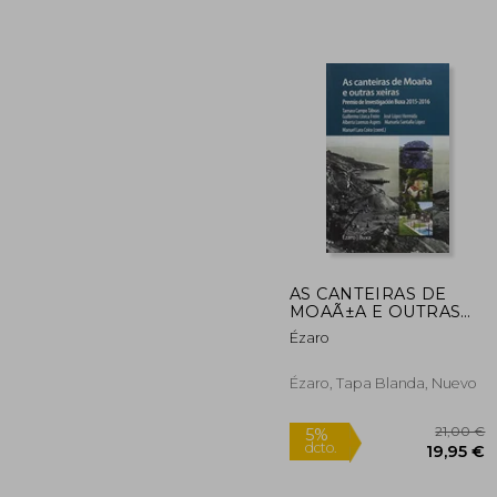
Rápido
30
5%
dcto.
28
AS CANTEIRAS DE
MOAÃ±A E OUTRAS
XEIRAS
Ézaro
Ézaro, Tapa Blanda, Nuevo