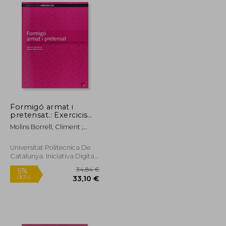
9,92 €
5%
dcto.
15,07 €
9,42 €
Formigó armat i
pretensat.: Exercicis
curts de bases de
Molins Borrell, Climent ;
càlcul i estats límit
Edicions Upc, Upc
(Aula Politècnica)
Universitat Politecnica De
Catalunya. Iniciativa Digital
Politecnica, Tapa Blanda,
Nuevo