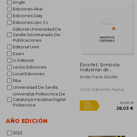
Angle
Ediciones Akal
2
5%
dcto.
Ediciones Daly
22
Ediciones Upc S L
Editorial Universidad De
Sevilla Secretariado De
Publicaciones
Editorial Usm
Ezaro
Ic Editorial
Escofet, Simbolo
Lectio Ediciones
Industrial de
Local Ediciones
Barcelona.
Emilio Farré-Escofet
Rba
Universidad De Sevilla
Lectio Ediciones, Nuevo
Universitat Politecnica De
Catalunya Iniciativa Digital
Politecnica
AÑO EDICIÓN
2023