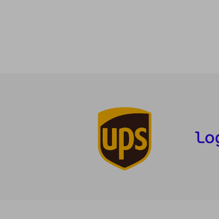
2
5%
dcto.
19