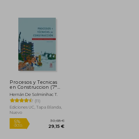
,00 €
26,87 €
5%
5%
dcto.
dcto.
,50 €
25,53 €
Procesos y Tecnicas
en Construccion (7°
Edicion)
Hernán De Solminihac T.
(11)
Ediciones UC, Tapa Blanda,
Nuevo