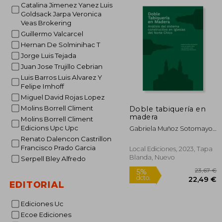
dcto.
Catalina Jimenez Yanez Luis
33
Goldsack Jarpa Veronica
Veas Brokering
Guillermo Valcarcel
Hernan De Solminihac T
Jorge Luis Tejada
Juan Jose Trujillo Cebrian
Luis Barros Luis Alvarez Y
Felipe Imhoff
Miguel David Rojas Lopez
Molins Borrell Climent
Doble tabiquería en
madera
Molins Borrell Climent
Edicions Upc Upc
Gabriela Muñoz Sotomayor,
Catalina Jiménez Yáñez,
Renato Dalencon Castrillon
Luis Goldsack Jarpa,
Francisco Prado Garcia
Local Ediciones, 2023, Tapa
Verónica Veas Brokering
Blanda, Nuevo
Serpell Bley Alfredo
EDITORIAL
Ediciones Uc
Ecoe Ediciones