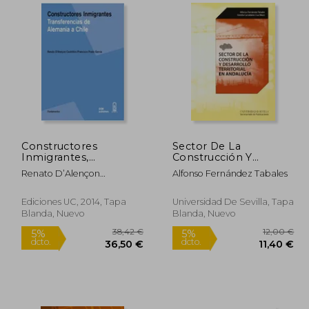
3,67 €
19,38 €
5%
dcto.
,49 €
18,41 €
Constructores
Sector De La
Inmigrantes,
Construcción Y
Transferencias de
Desarrollo Territorial
Renato D’Alençon
Alfonso Fernández Tabales
Alemania a Chile
En Andalucía (Historia
Castrillón, Francisco Prado
y Geografía)
García
Ediciones UC, 2014, Tapa
Universidad De Sevilla, Tapa
Blanda, Nuevo
Blanda, Nuevo