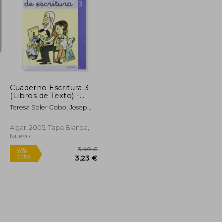
1,50 €
1,50 €
5%
dcto.
1,43 €
1,43 €
Cuaderno Escritura 3
(Libros de Texto) -
9788496514676
Teresa Soler Cobo; Josep
Gregori Soler
Algar, 2005, Tapa Blanda,
Nuevo