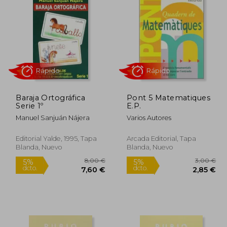
3,00 €
5%
dcto.
,85 €
20,02 €
Baraja Ortográfica
Pont 5 Matematiques
Serie 1º
E.P.
Manuel Sanjuán Nájera
Varios Autores
Editorial Yalde, 1995, Tapa
Arcada Editorial, Tapa
Blanda, Nuevo
Blanda, Nuevo
Rápido
Rápido