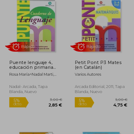
Puente lenguaje 4,
Petit Pont P3 Mates
Rápido
Rápido
educación primaria
(en Catalán)
(paso de 4º a 5º curso)
Rosa María^Nadal Marti,
Varios Autores
Jose Marti Fuster
Nadal- Arcada, Tapa
Arcada Editorial, 2011, Tapa
Blanda, Nuevo
Blanda, Nuevo
1,50 €
3,00 €
5%
5%
dcto.
dcto.
,43 €
2,85 €