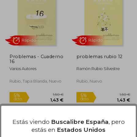
3,00 €
8,00 €
5%
5%
dcto.
dcto.
,85 €
7,60 €
Problemas - Cuaderno
problemas rubio 12
16
Varios Autores
Ramón Rubio Silvestre
Rubio, Tapa Blanda, Nuevo
Rubio, Nuevo
Rápido
Rápido
Estás viendo
Buscalibre España
, pero
estás en
Estados Unidos