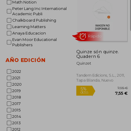
Math Notion
Peter Lang Inc International
Academic Publi
Chalkboard Publishing
Learning Matters
5%
dcto.
2
Anaya Educacion
Evan Moor Educational
Publishers
Quinze són quinze.
Quadern 6
AÑO EDICIÓN
Quinzet
2022
Tandem Edicions, S.L., 2011,
2021
Tapa Blanda, Nuevo
2020
2019
2018
2017
2015
Rápido
2014
2013
2012