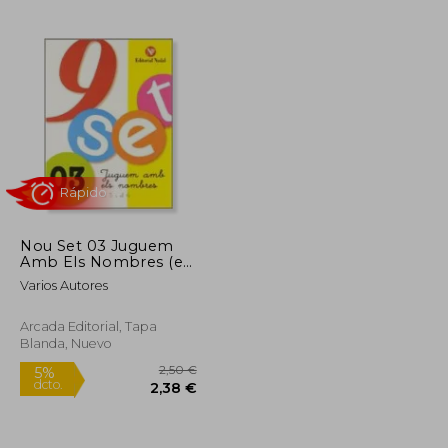
16,95 €
3,40 €
5%
dcto.
16,10 €
3,23 €
Nou Set 03 Juguem
Amb Els Nombres (en
Catalán)
Varios Autores
Arcada Editorial, Tapa
Blanda, Nuevo