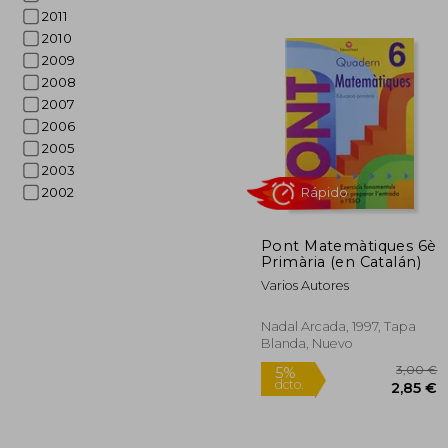
2011
2010
2009
2008
2007
2006
5%
2005
dcto.
7
2003
2002
Pont Matemàtiques 6è
Primària (en Catalán)
Varios Autores
Nadal Arcada, 1997, Tapa
Blanda, Nuevo