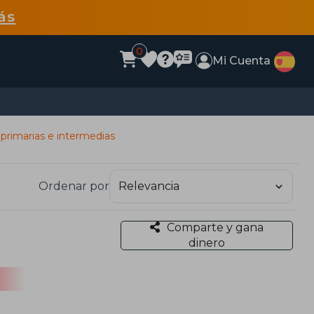
ás
0
Mi Cuenta
 primarias e intermedias
Ordenar por
Comparte y gana
dinero