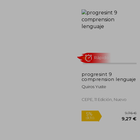
Rápido
progresint 9
comprension lenguaje
5%
dcto.
Quiros Yuste
2
CEPE, 11 Edición, Nuevo