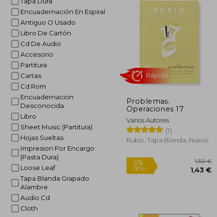
Tapa Dura
Encuadernación En Espiral
Antiguo O Usado
Libro De Cartón
Cd De Audio
Accesorio
Partitura
Cartas
Cd Rom
Encuadernacion
Problemas.
Desconocida
Rápido
Operaciones 17
Libro
Varios Autores
Sheet Music (Partitura)
(1)
Hojas Sueltas
Rubio, Tapa Blanda, Nuevo
Impresion Por Encargo
(Pasta Dura)
Loose Leaf
Tapa Blanda Grapado
Alambre
Audio Cd
5%
Cloth
dcto.
1