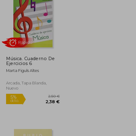
16,95 €
23,15 €
5%
dcto.
16,10 €
21,99 €
Música. Cuaderno De
Ejercicios 6
Marta Figuls Altes
Arcada, Tapa Blanda,
Nuevo
Rápido