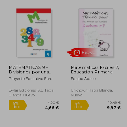
Rápido
MATEMATICAS 9 -
Matemáticas Fáciles 7,
Divisiones por una
Educación Primaria
3,00 €
22,60 €
5%
5%
cifra
dcto.
dcto.
Proyecto Educativo Faro
Equipo Ábaco
,85 €
21,47 €
Dylar Ediciones, S.L, Tapa
Unknown, Tapa Blanda,
Blanda, Nuevo
Nuevo