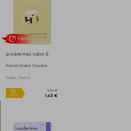
3,00 €
2,50 €
5%
dcto.
2,85 €
2,38 €
problemas rubio 6
Ramón Rubio Silvestre
Rubio, Nuevo
Rápido