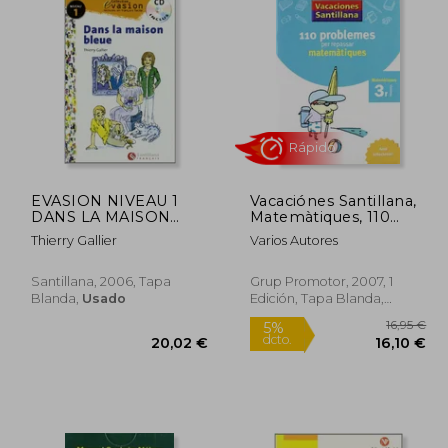
EVASION NIVEAU 1
Vacaciónes Santillana,
DANS LA MAISON
Matemàtiques, 110
BLEUE + CD (Evasion
Problemes per
Thierry Gallier
Varios Autores
Lectures FranÇais) (en
Repssar, 3 Educació
Rápido
Francés)
Primària. Quadern -
9788479182298 (en
Santillana, 2006, Tapa
Grup Promotor, 2007, 1
Catalán)
Blanda,
Usado
Edición, Tapa Blanda,
Nuevo