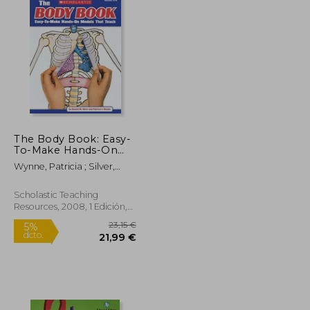
The Body Book: Easy-
To-Make Hands-On
Models That Teach (en
Wynne, Patricia ; Silver,
Inglés)
Donald M. ; Silver, Donald
Scholastic Teaching
Resources, 2008, 1 Edición,
Tapa Blanda, Nuevo