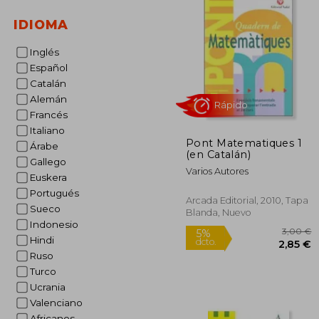
IDIOMA
Inglés
Español
Catalán
Alemán
Francés
Italiano
Pont Matematiques 1
Árabe
(en Catalán)
Gallego
Varios Autores
Euskera
Rápido
Portugués
Arcada Editorial, 2010, Tapa
Sueco
Blanda, Nuevo
Indonesio
Hindi
Ruso
Turco
Ucrania
Valenciano
Africanos