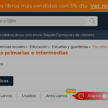
os libros más vendidos con 5% dto
Ver m
endidos
Libros con envío Rápido
Opiniones de clientes
iencias sociales
Educación
Escuelas y guarderías
Escuelas
s primarias e intermedias
os
sicos
Nuevo
uevos
Usados
Anticuarios
Rápido