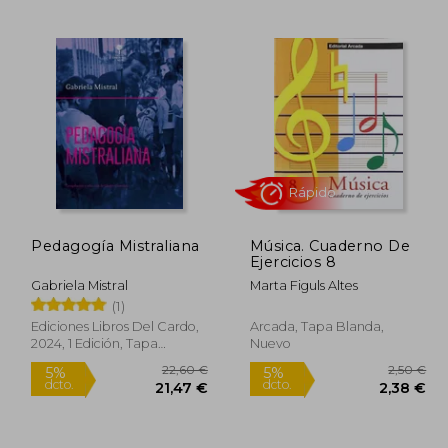
7,95 €
14,71 €
5%
5%
dcto.
dcto.
,55 €
13,97 €
Pedagogía Mistraliana
Música. Cuaderno De
Ejercicios 8
Gabriela Mistral
Marta Figuls Altes
(1)
Ediciones Libros Del Cardo,
Arcada, Tapa Blanda,
2024, 1 Edición, Tapa
Nuevo
Blanda, Nuevo