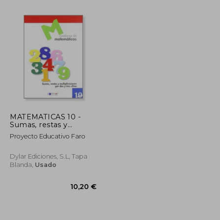
Rápido
MATEMATICAS 10 -
Sumas, restas y
2,50 €
2,50 €
5%
multiplicaciones por
dcto.
Proyecto Educativo Faro
2,38 €
2,38 €
dos y tres cifras
Dylar Ediciones, S.L, Tapa
Blanda,
Usado