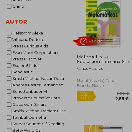
5%
Chino
dcto.
2
AUTOR
Hellstrom Alexa
Villicana Rodolfo
Press Curious Kids
Evan Moor Corporation
Matematicas (
Press Discover
Educacion Primaria 6º )
Explore! Kids
Varios Autores
Scholastic
Smith Michael Nazari Reza
Nadal (Arcada), Tapa
Andrea Pastor Fernandez
Blanda, Nuevo
Rápido
Schottenbauer M
Proyecto Educativo Faro
Classroom Smart
Smith Michael Baniam Elise
Turnbull Demetra
Sweet Sounds Of Reading
Betty Ward Cain