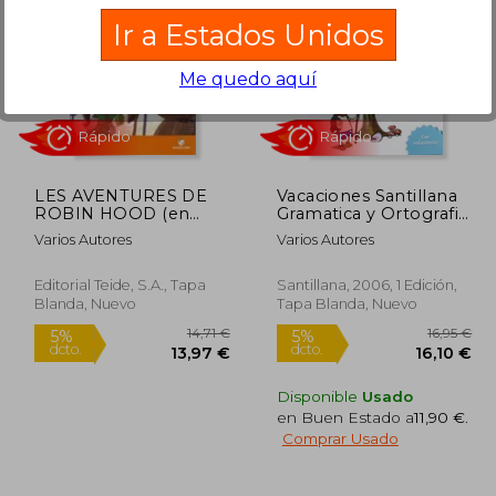
Ir a Estados Unidos
Me quedo aquí
2,50 €
1,50 €
5%
5%
dcto.
dcto.
,38 €
1,43 €
LES AVENTURES DE
Vacaciones Santillana
ROBIN HOOD (en
Gramatica y Ortografia
Catalán)
1º Educacion Primari a
Varios Autores
Varios Autores
Editorial Teide, S.A., Tapa
Santillana, 2006, 1 Edición,
Blanda, Nuevo
Tapa Blanda, Nuevo
Disponible
Usado
en Buen Estado a
11,90 €
.
Rápido
Rápido
Comprar Usado