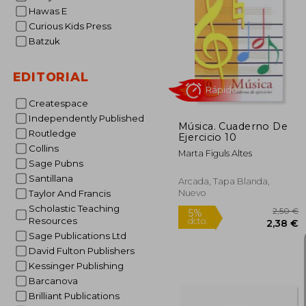
Hawas E
Curious Kids Press
5%
Batzuk
dcto.
2
EDITORIAL
Createspace
Independently Published
Música. Cuaderno De
Routledge
Ejercicio 10
Collins
Marta Figuls Altes
Sage Pubns
Santillana
Arcada, Tapa Blanda,
Nuevo
Taylor And Francis
Scholastic Teaching
Resources
Rápido
Sage Publications Ltd
David Fulton Publishers
Kessinger Publishing
Barcanova
Brilliant Publications