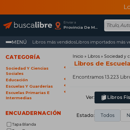
L
Enviar a
Provincia De Madrid
MENÚ
Libros más vendidos
Libros importados más v
Inicio
Libros
Sociedad y c
CATEGORÍA
Libros de Escuela
Sociedad Y Ciencias
Sociales
Encontramos 13.223 Libr
Educación
Escuelas Y Guarderías
Escuelas Primarias E
Ver:
Libros Fí
Intermedias
ENCUADERNACIÓN
Estado:
Todos
N
Tapa Blanda