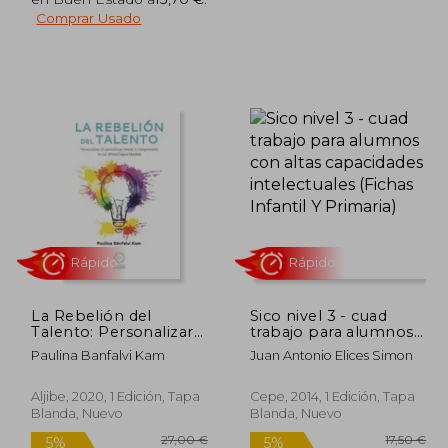
7,45 €
17,50 €
5%
5%
Comprar Usado
dcto.
dcto.
,58 €
16,63 €
La Rebelión del
Sico nivel 3 - cuad
Talento: Personalizar
trabajo para alumnos
el Aprendizaje Desde
con altas capacidades
Paulina Banfalvi Kam
Juan Antonio Elices Simon
la Comprensión de las
intelectuales (Fichas
Altas Capacidades
Infantil Y Primaria)
Rápido
Rápido
Aljibe, 2020, 1 Edición, Tapa
Cepe, 2014, 1 Edición, Tapa
Blanda, Nuevo
Blanda, Nuevo