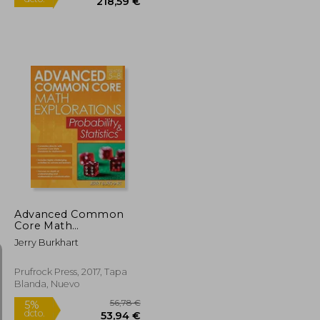
173,17 €
230,09 €
5%
dcto.
164,52 €
218,59 €
Advanced Common
Core Math
Explorations:
Jerry Burkhart
Probability and
Statistics (en Inglés)
Prufrock Press, 2017, Tapa
Blanda, Nuevo