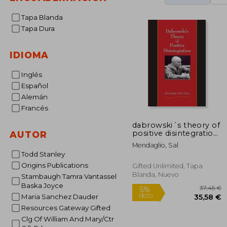
Tapa Blanda
Tapa Dura
IDIOMA
Inglés
Español
Alemán
Francés
dabrowski´s theory of
positive disintegration
AUTOR
(en Inglés)
Mendaglio, Sal
Todd Stanley
Origins Publications
Gifted Unlimited, Tapa
Blanda, Nuevo
Stambaugh Tamra Vantassel
Baska Joyce
Maria Sanchez Dauder
Resources Gateway Gifted
Clg Of William And Mary/Ctr