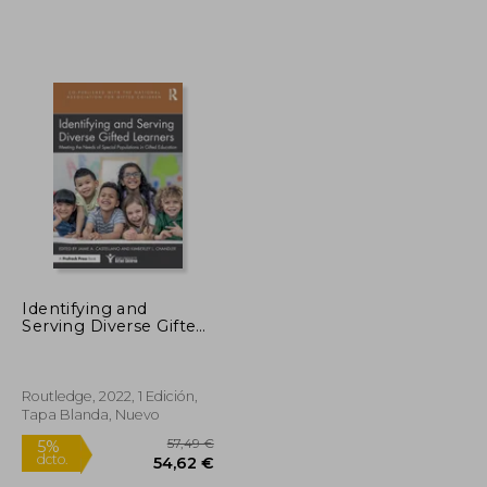
93,27 €
59,82 €
5%
dcto.
88,60 €
56,83 €
Identifying and
Serving Diverse Gifted
Learners: Meeting the
Needs of Special
Populations in Gifted
Education (en Inglés)
Routledge, 2022, 1 Edición,
Tapa Blanda, Nuevo