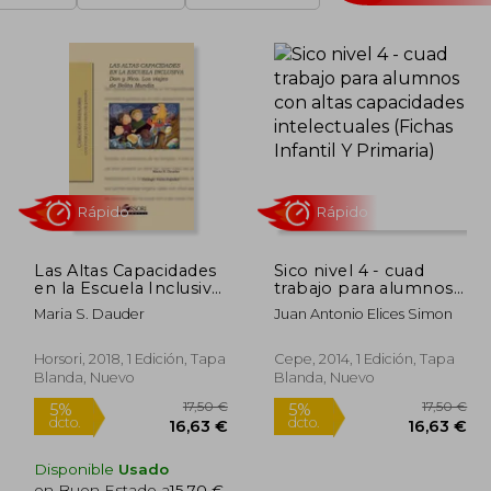
Las Altas Capacidades
Sico nivel 4 - cuad
en la Escuela Inclusiva.
trabajo para alumnos
Rápido
Rápido
Dan y Nica
con altas capacidades
Maria S. Dauder
Juan Antonio Elices Simon
intelectuales (Fichas
Infantil Y Primaria)
Horsori, 2018, 1 Edición, Tapa
Cepe, 2014, 1 Edición, Tapa
Blanda, Nuevo
Blanda, Nuevo
Disponible
Usado
en Buen Estado a
15,70 €
.