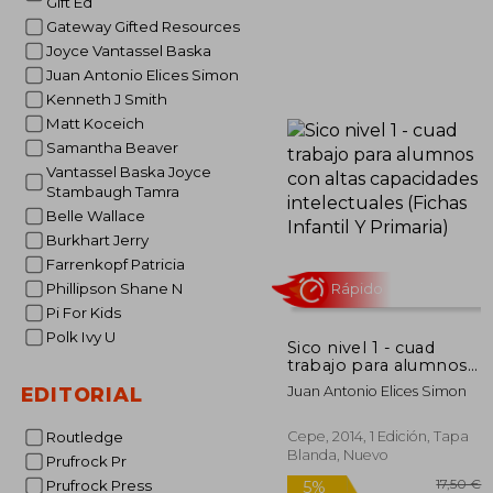
Gift Ed
3
5%
Gateway Gifted Resources
dcto.
35
Joyce Vantassel Baska
Juan Antonio Elices Simon
Kenneth J Smith
Matt Koceich
Samantha Beaver
Vantassel Baska Joyce
Stambaugh Tamra
Belle Wallace
Burkhart Jerry
Farrenkopf Patricia
Phillipson Shane N
Pi For Kids
Polk Ivy U
Sico nivel 1 - cuad
trabajo para alumnos
con altas capacidades
Juan Antonio Elices Simon
EDITORIAL
intelectuales (Fichas
Infantil Y Primaria)
Rápido
Cepe, 2014, 1 Edición, Tapa
Routledge
Blanda, Nuevo
Prufrock Pr
Prufrock Press