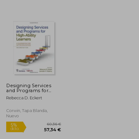
Designing Services
and Programs for
48,42 €
57,49 €
5%
High-Ability Learners:
Rebecca D. Eckert
dcto.
46,00 €
54,62 €
A Guid for Gifted
Education
Corwin, Tapa Blanda,
Nuevo