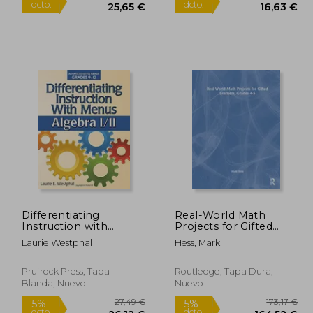
7,50 €
27,00 €
5%
5%
dcto.
dcto.
,63 €
25,65 €
Differentiating
Real-World Math
Instruction with
Projects for Gifted
Menus: Algebra I/II
Learners, Grades 4-5
Laurie Westphal
Hess, Mark
(en Inglés)
Prufrock Press, Tapa
Routledge, Tapa Dura,
Blanda, Nuevo
Nuevo