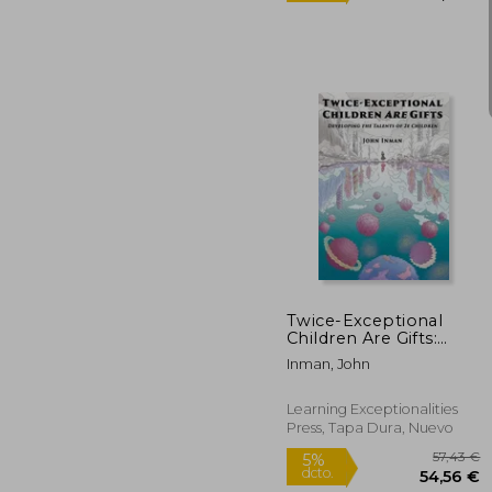
5
5%
dcto.
48
Twice-Exceptional
Children Are Gifts:
Developing the
Inman, John
Talents of 2e Children
(en Inglés)
Learning Exceptionalities
Press, Tapa Dura, Nuevo