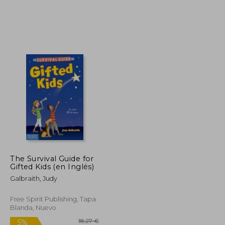
17,50 €
19,50 €
5%
dcto.
16,63 €
18,53 €
The Survival Guide for
Gifted Kids (en Inglés)
Galbraith, Judy
Free Spirit Publishing, Tapa
Blanda, Nuevo