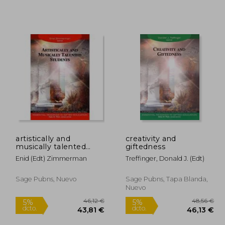
artistically and
creativity and
musically talented
giftedness
6,51 €
30,61 €
5%
5%
students
Enid (edt) Zimmerman
Treffinger, Donald J. (edt)
dcto.
dcto.
,18 €
29,08 €
Sage Pubns, Nuevo
Sage Pubns, Tapa Blanda,
Nuevo