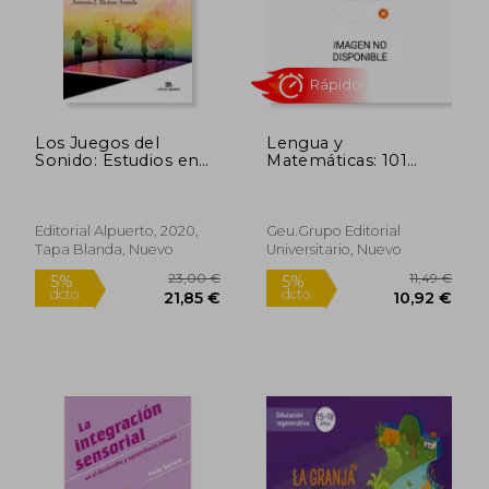
30,81 €
8,90
5%
5%
dcto.
dcto.
29,27 €
8,46
Los Juegos del
Lengua y
Sonido: Estudios en
Matemáticas: 101
Homenaje al Profesor
Tareas Para
Antonio j. Alcázar
Desarrollar las
Aranda: 13
Competencias 6
(Investigación y
Editorial Alpuerto, 2020,
Geu.Grupo Editorial
Patrimonio Musical)
Tapa Blanda, Nuevo
Universitario, Nuevo
Rápido