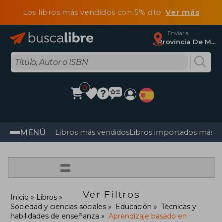
Los libros más vendidos con 5% dto
Ver más
Enviar a
Provincia De Madrid
0
MENÚ
Libros más vendidos
Libros importados más v
=
Ver Filtros
Inicio
Libros
Sociedad y ciencias sociales
Educación
Técnicas y
habilidades de enseñanza
Aprendizaje basado en