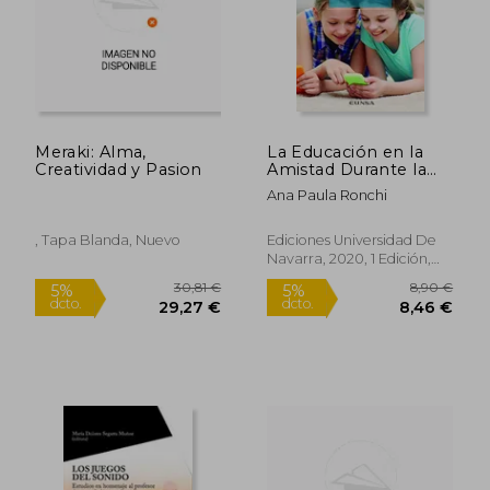
25,15 €
10,37
5%
5%
dcto.
dcto.
23,89 €
9,86
Meraki: Alma,
La Educación en la
Creatividad y Pasion
Amistad Durante la
Adolescencia
Ana Paula Ronchi
(Cuadernos y
Programas
Especializados.
, Tapa Blanda, Nuevo
Ediciones Universidad De
Instituto de Ciencias
Navarra, 2020, 1 Edición,
Para la Familia)
Tapa Blanda, Nuevo