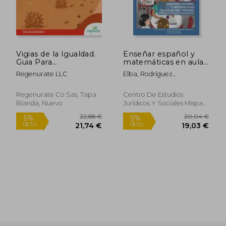
Vigias de la Igualdad.
Enseñar español y
Guia Para
matemáticas en aulas
Facilitadores
multigrado.
Regenurate LLC
Elba, Rodríguez
Compendio de
Hernández; Cano Ruiz,
25,39 €
24,50
5%
5%
secuencias didácticas
Amanda; Durán Ramos,
dcto.
dcto.
24,13 €
23,28
Regenurate Co Sas, Tapa
Centro De Estudios
Yadira
Blanda, Nuevo
Jurídicos Y Sociales Mispat,
2022, Tapa Blanda, Nuevo