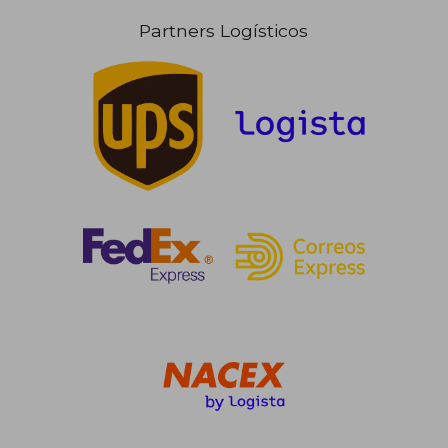
Partners Logísticos
22,88 €
20,04
5%
5%
dcto.
dcto.
21,74 €
19,03