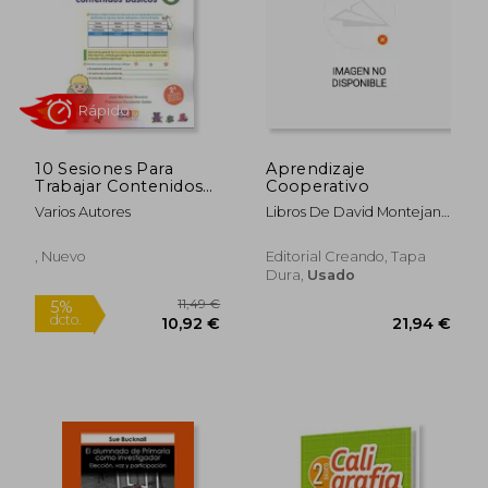
10 Sesiones Para
Aprendizaje
Trabajar Contenidos
Cooperativo
Basicos 6
Varios Autores
Libros De David Montejano
Rápido
Bravo
, Nuevo
Editorial Creando, Tapa
Dura,
Usado
11,49 €
5%
dcto.
10,92 €
21,94