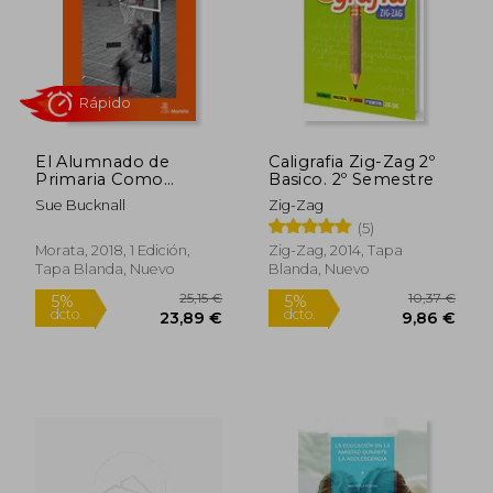
El Alumnado de
Caligrafia Zig-Zag 2º
Primaria Como
Basico. 2º Semestre
Investigador
Sue Bucknall
Zig-Zag
(5)
Morata, 2018, 1 Edición,
Zig-Zag, 2014, Tapa
Tapa Blanda, Nuevo
Blanda, Nuevo
Rápido