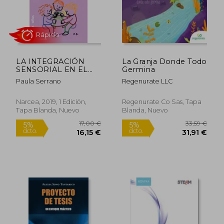
23,00 €
11,49
5%
5%
dcto.
dcto.
21,85 €
10,92
LA INTEGRACIÓN
La Granja Donde Todo
SENSORIAL EN EL
Germina
DESARROLLO Y
Paula Serrano
Regenurate LLC
APRENDIZAJE
INFANTIL
Narcea, 2019, 1 Edición,
Regenurate Co Sas, Tapa
Tapa Blanda, Nuevo
Blanda, Nuevo
Rápido