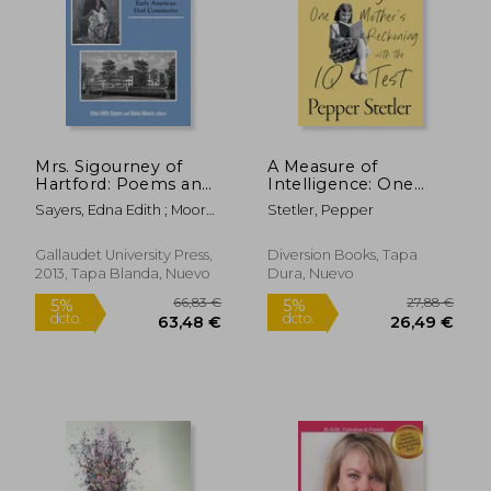
Mrs. Sigourney of
A Measure of
Hartford: Poems and
Intelligence: One
Prose on the Early
Mother's Reckoning
Sayers, Edna Edith ; Moore,
Stetler, Pepper
American Deaf
with the IQ Test (en
Diana
Community (en
Inglés)
Inglés)
Gallaudet University Press,
Diversion Books, Tapa
2013, Tapa Blanda, Nuevo
Dura, Nuevo
230,09 €
249,04
5%
5%
dcto.
dcto.
218,59 €
236,59