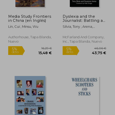
Media Study Frontiers
Dyslexia and the
in China (en Inglés)
Journalist: Battling a
Silent Disability (en
Lin, Cui ; Minsu, Wu
Silvia, Tony ; Arena,
Inglés)
Suzanne
Authorhouse, Tapa Blanda,
McFarland And Company,
Nuevo
Inc., Tapa Blanda, Nuevo
64,51 €
18,75
5%
5%
dcto.
dcto.
61,29 €
17,81