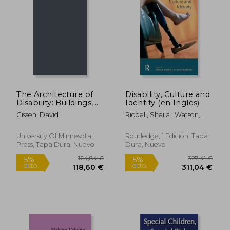
The Architecture of
Disability, Culture and
Disability: Buildings,
Identity (en Inglés)
Cities, and
Gissen, David
Riddell, Sheila ; Watson,
Landscapes Beyond
Nick
Access (en Inglés)
56,96 €
171,23
5%
5%
University Of Minnesota
Routledge, 1 Edición, Tapa
dcto.
dcto.
54,12 €
162,67
Press, Tapa Dura, Nuevo
Dura, Nuevo