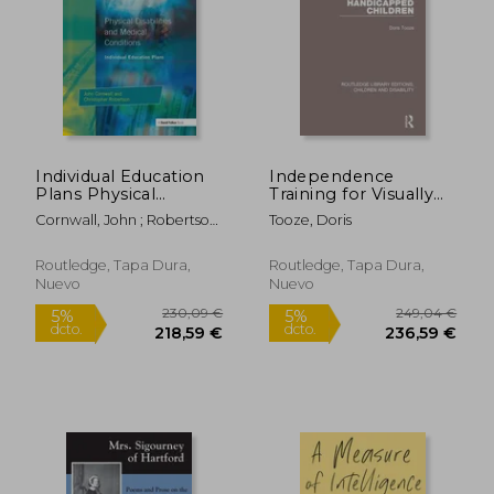
Individual Education
Independence
Plans Physical
Training for Visually
Disabilities and
Handicapped
Cornwall, John ; Robertson,
Tooze, Doris
Medical Conditions
Children (en Inglés)
Christopher
(en Inglés)
Routledge, Tapa Dura,
Routledge, Tapa Dura,
Nuevo
Nuevo
269,62 €
102,39
5%
5%
dcto.
dcto.
256,14 €
97,27