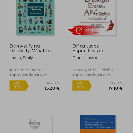
Demystifying
Dificultades
Disability: What to
Específicas de
Know, What to Say,
Aprendizaje y Otros
Ladau, Emily
Diana Hudson
and how to be an Ally
Trastornos: Guía
Rápido
(en Inglés)
Básica Para Docentes
Ten Speed Press, 2021,
Narcea, 2017, 1 Edición,
Tapa Blanda, Nuevo
Tapa Blanda, Nuevo
16,00 €
18,00
5%
5%
dcto.
dcto.
15,20 €
17,10