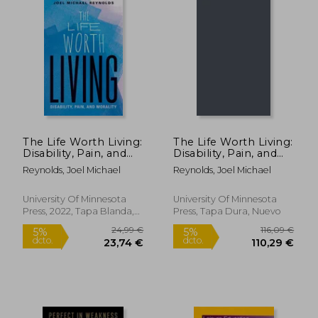
27,44 €
22,00
5%
dcto.
26,61 €
20,90
The Life Worth Living:
The Life Worth Living:
Disability, Pain, and
Disability, Pain, and
Morality (en Inglés)
Morality (en Inglés)
Reynolds, Joel Michael
Reynolds, Joel Michael
University Of Minnesota
University Of Minnesota
Press, 2022, Tapa Blanda,
Press, Tapa Dura, Nuevo
Nuevo