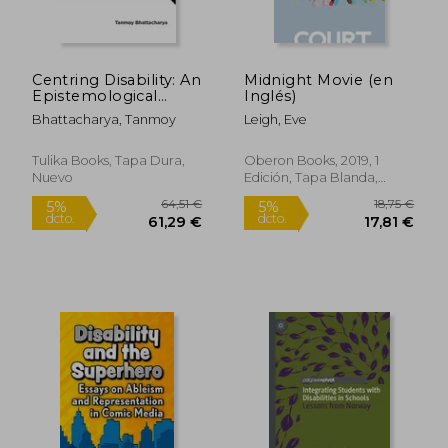
Centring Disability: An
Midnight Movie (en
Epistemological
Inglés)
Reversal (en Inglés)
Bhattacharya, Tanmoy
Leigh, Eve
Tulika Books, Tapa Dura,
Oberon Books, 2019, 1
Nuevo
Edición, Tapa Blanda,
Nuevo
90,87 €
21,01
5%
5%
dcto.
dcto.
86,33 €
19,96