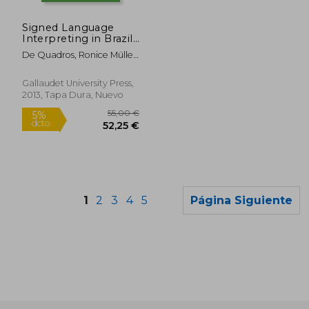
16,29 €
46,06
5%
5%
dcto.
dcto.
15,48 €
43,75
Signed Language
Interpreting in Brazil:
Volume 9 (en Inglés)
De Quadros, Ronice Müller
; Fleetwood, Earl ; Metzger,
Melanie
Gallaudet University Press,
2013, Tapa Dura, Nuevo
1
2
3
4
5
Página Siguiente