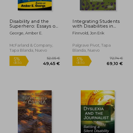
Disability and the
Integrating Students
Superhero: Essays on
with Disabilities in
Ableism and
Schools: Lessons
George, Amber E.
Finnvold, Jon Erik
Representation in
from Norway (en
Comic Media (en
Inglés)
Inglés)
McFarland & Company,
Palgrave Pivot, Tapa
Tapa Blanda, Nuevo
Blanda, Nuevo
77,88 €
66,34
5%
5%
dcto.
dcto.
73,99 €
63,03