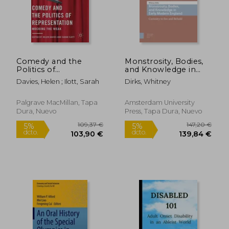
42,98 €
147,85
5%
5%
dcto.
dcto.
40,83 €
140,46
Comedy and the
Monstrosity, Bodies,
Politics of
and Knowledge in
Representation:
Early Modern
Davies, Helen ; Ilott, Sarah
Dirks, Whitney
Mocking the Weak
England: Curiosity to
(en Inglés)
See and Behold (en
Inglés)
Palgrave MacMillan, Tapa
Amsterdam University
Dura, Nuevo
Press, Tapa Dura, Nuevo