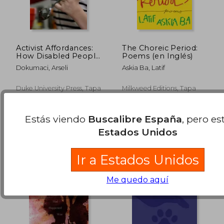
Activist Affordances:
The Choreic Period:
How Disabled People
Poems (en Inglés)
Improvise More
Dokumaci, Arseli
Askia Ba, Latif
Habitable Worlds (en
Inglés)
Duke University Press, Tapa
Milkweed Editions, Tapa
Dura, Nuevo
Blanda, Nuevo
63,58 €
15,6
5%
5%
dcto.
dcto.
60,40 €
14,83
Estás viendo
Buscalibre España
, pero es
Estados Unidos
Ir a Estados Unidos
Me quedo aquí