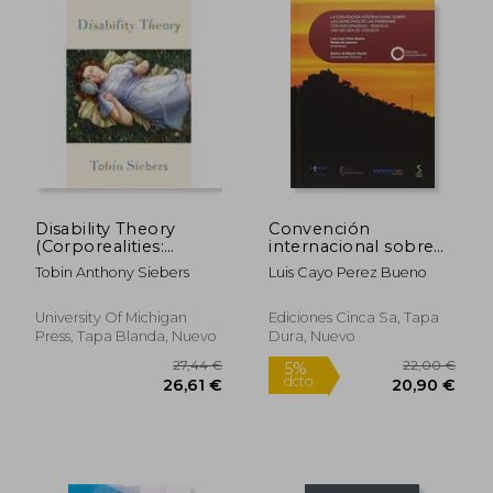
15,50 €
23,73
5%
5%
dcto.
dcto.
14,73 €
22,54
Disability Theory
Convención
(Corporealities:
internacional sobre
Discourses Of
los derechos de las
Tobin Anthony Siebers
Luis Cayo Perez Bueno
Disability) (en Inglés)
personas con
discapacidad. 2006-
2016
University Of Michigan
Ediciones Cinca Sa, Tapa
Press, Tapa Blanda, Nuevo
Dura, Nuevo