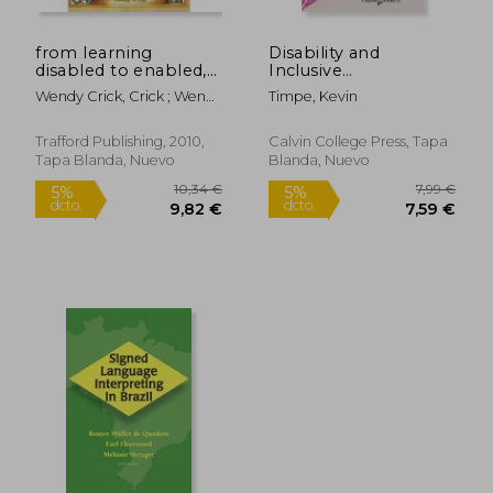
from learning
Disability and
disabled to enabled,a
Inclusive
mother’s journey to
Communities (en
Wendy Crick, Crick ; Wendy
Timpe, Kevin
find an effective way
Inglés)
Crick
to teach reading to
her daughter and the
Trafford Publishing, 2010,
Calvin College Press, Tapa
children she te (en
Tapa Blanda, Nuevo
Blanda, Nuevo
Inglés)