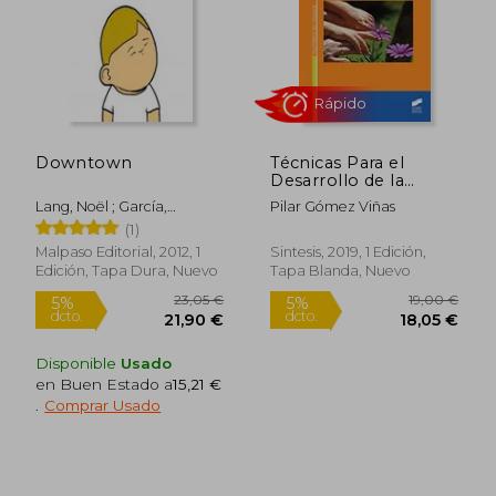
Downtown
Técnicas Para el
Desarrollo de la
Comunicación en
Lang, Noël ; García,
Pilar Gómez Viñas
Personas con
Rodrigo
(1)
Sordocegera
Malpaso Editorial, 2012, 1
Sintesis, 2019, 1 Edición,
Edición, Tapa Dura, Nuevo
Tapa Blanda, Nuevo
Rápido
Disponible
Usado
en Buen Estado a
15,21 €
.
Comprar Usado