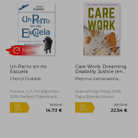
23,05 €
19,00
5%
5%
dcto.
dcto.
21,90 €
18,05
Un Perro en mi
Care Work: Dreaming
Escuela
Disability Justice (en
Inglés)
Cherryl Drabble
Piepzna-Samarasinha,
Leah Lakshmi
Narcea, S.A. De Ediciones,
Arsenal Pulp Press, 2018,
2019, Perfect Paperback,
Tapa Blanda, Nuevo
Nuevo
Rápido