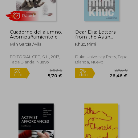
Cuaderno del alumno.
Dear Elia: Letters
Acompañamiento de
from the Asian
personas con
American Abyss (en
Iván García Ávila
Khúc, Mimi
discapacidad en
Inglés)
actividades
109,37 €
147,20
5%
5%
programadas
EDITORIAL CEP, S.L., 2017,
Duke University Press, Tapa
dcto.
dcto.
103,90 €
139,84
(MF1449_3).
Tapa Blanda, Nuevo
Blanda, Nuevo
Certificados de
profesionalidad.
Promoción e ... con
personas con
discapacidad
(SSCE0111)