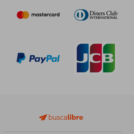
55,00 €
5%
dcto.
52,25 €