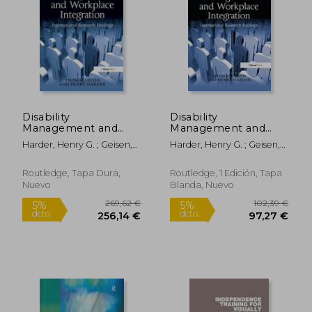
Disability
Disability
Management and
Management and
Workplace
Workplace
Harder, Henry G. ; Geisen,
Harder, Henry G. ; Geisen,
Integration:
Integration:
Thomas
Thomas
International
International
Research Findings
Research Findings
Routledge, Tapa Dura,
Routledge, 1 Edición, Tapa
(en Inglés)
(en Inglés)
Nuevo
Blanda, Nuevo
38,41 €
166,24
5%
5%
dcto.
dcto.
36,49 €
157,93