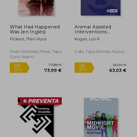
Rápido
What Had Happened
Animal Assisted
Was (en Inglés)
Interventions:
Recognizing and
Pickens, Therí Alyce
Kogan, Lori R.
Mitigating Potential
Welfare Challenges
(en Inglés)
Duke University Press, Tapa
Cabi, Tapa Blanda, Nuevo
Dura, Nuevo
6,00 €
27,85
5%
5%
dcto.
dcto.
5,70 €
26,46