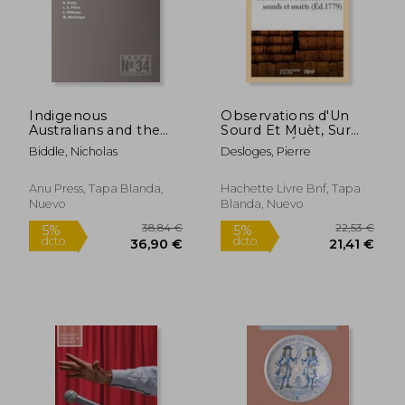
44,60 €
29,24
5%
5%
dcto.
dcto.
42,37 €
27,78
Indigenous
Observations d'Un
Australians and the
Sourd Et Muèt, Sur
National Disability
Un Cours Élémentaire
Biddle, Nicholas
Desloges, Pierre
Insurance Scheme
d'Éducation Des
(en Inglés)
Sourds Et Muèts
(Éd.1779) (en Francés)
Anu Press, Tapa Blanda,
Hachette Livre Bnf, Tapa
Nuevo
Blanda, Nuevo