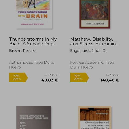
66,83 €
27,88
5%
5%
dcto.
dcto.
63,48 €
26,49
Thunderstorms in My
Matthew, Disability,
Brain: A Service Dog
and Stress: Examining
Story (en Inglés)
Impaired Characters
Brown, Rosalie
Engelhardt, Jillian D.
in the Context of
Empire (en Inglés)
Authorhouse, Tapa Dura,
Fortress Academic, Tapa
Nuevo
Dura, Nuevo