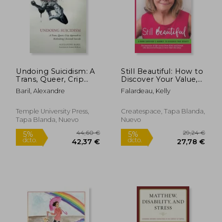
Undoing Suicidism: A
Still Beautiful: How to
Trans, Queer, Crip
Discover Your Value,
Approach to
Self-Worth & the Self-
Baril, Alexandre
Falardeau, Kelly
Rethinking (Assisted)
Love Formula (en
Suicide (en Inglés)
Inglés)
Temple University Press,
Createspace, Tapa Blanda,
Tapa Blanda, Nuevo
Nuevo