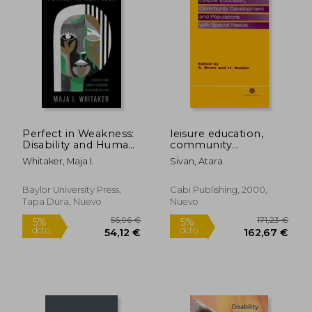
Perfect in Weakness:
leisure education,
Disability and Human
community
24,99 €
116,09
5%
5%
Flourishing in the
development and
dcto.
dcto.
23,74 €
110,29
Whitaker, Maja I.
Sivan, Atara
New Creation (en
populations with
Inglés)
special needs (en
Inglés)
Baylor University Press,
Cabi Publishing, 2000,
Tapa Dura, Nuevo
Nuevo