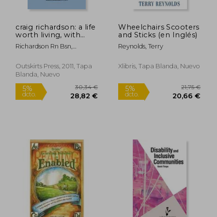
craig richardson: a life
Wheelchairs Scooters
worth living, with
and Sticks (en Inglés)
disabilities (en Inglés)
Richardson Rn Bsn,
Reynolds, Terry
Rebecca
Outskirts Press, 2011, Tapa
Xlibris, Tapa Blanda, Nuevo
Blanda, Nuevo
52,05 €
72,74
5%
5%
dcto.
dcto.
49,45 €
69,10