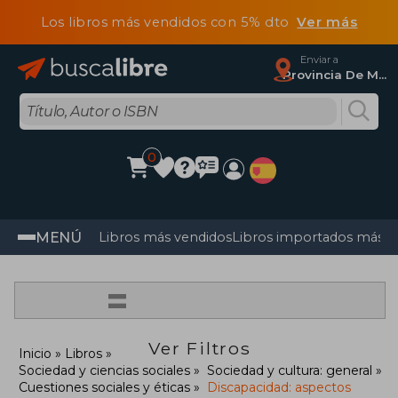
Los libros más vendidos con 5% dto
Ver más
Enviar a
Provincia De Madrid
0
MENÚ
Libros más vendidos
Libros importados más v
=
Ver Filtros
Inicio
Libros
Sociedad y ciencias sociales
Sociedad y cultura: general
Cuestiones sociales y éticas
Discapacidad: aspectos