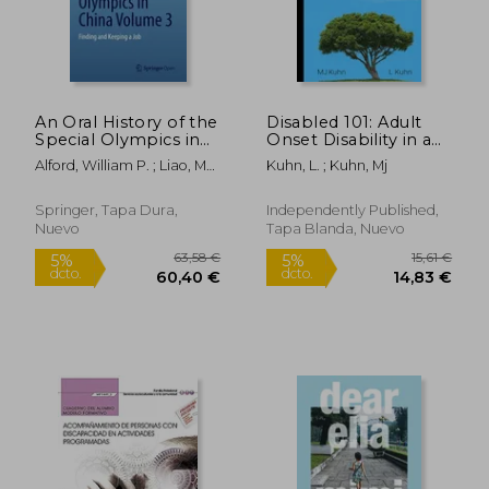
An Oral History of the
Disabled 101: Adult
Special Olympics in
Onset Disability in an
38,84 €
22,53
5%
5%
China Volume 3:
Ableist World (en
dcto.
dcto.
36,90 €
21,41
Alford, William P. ; Liao, Mei
Kuhn, L. ; Kuhn, Mj
Finding and Keeping
Inglés)
; Cui, Fengming
a Job (en Inglés)
Springer, Tapa Dura,
Independently Published,
Nuevo
Tapa Blanda, Nuevo