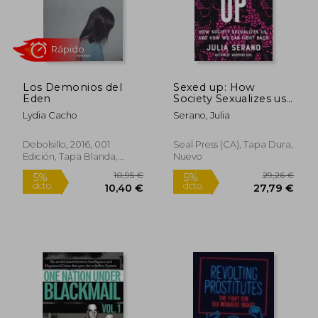
13,74 €
21,29
5%
5%
dcto.
dcto.
13,05 €
20,23
Los Demonios del
Sexed up: How
Eden
Society Sexualizes us,
and how we can
Lydia Cacho
Serano, Julia
Fight Back (en Inglés)
Debolsillo, 2016, 001
Seal Press (CA), Tapa Dura,
Edición, Tapa Blanda,
Nuevo
Nuevo
Rápido