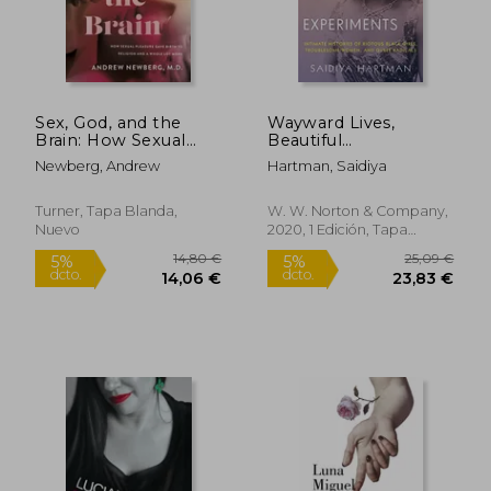
Sex, God, and the
Wayward Lives,
Brain: How Sexual
Beautiful
12,49 €
14,99
5%
5%
Pleasure Gave Birth
Experiments:
dcto.
dcto.
11,87 €
14,24
Newberg, Andrew
Hartman, Saidiya
to Religion and a
Intimate Histories of
Whole Lot More (en
Riotous Black Girls,
Inglés)
Troublesome
Turner, Tapa Blanda,
W. W. Norton & Company,
Women, and Queer
Nuevo
2020, 1 Edición, Tapa
Radicals (en Inglés)
Blanda, Nuevo
Rápido
Rápido