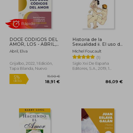
17,08 €
26,56
5%
5%
dcto.
dcto.
16,23 €
25,23
DOCE CODIGOS DEL
Historia de la
AMOR, LOS - ABRIL,
Sexualidad ii. El uso de
ELVA - Libro Físico
los Placeres
Abril, Elva
Michel Foucault
(1)
Grijalbo, 2022, 1 Edición,
Siglo Xxi De España
Tapa Blanda, Nuevo
Editores, S.A., 2019, 1
Edición, Tapa Blanda,
Usado
Rápido
Rápido