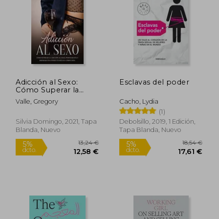
Rápido
Rápido
Adicción al Sexo:
Esclavas del poder
Cómo Superar la
Adicción al Sexo,
Valle, Gregory
Cacho, Lydia
Pornografía y
(1)
Reparar una
25,00 €
19,95
Conducta Sexual
Silvia Domingo, 2021, Tapa
Debolsillo, 2019, 1 Edición,
5%
5%
Compulsiva
dcto.
dcto.
23,75 €
18,95
Blanda, Nuevo
Tapa Blanda, Nuevo