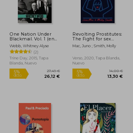
One Nation Under
Revolting Prostitutes:
10,95 €
29,26
5%
5%
Blackmail. Vol. 1 (en
The Fight for sex
dcto.
dcto.
10,40 €
27,79
Inglés)
Workers' Rights (en
Webb, Whitney Alyse
Mac, Juno ; Smith, Molly
Inglés)
(2)
Trine Day, 2015, Tapa
Verso, 2020, Tapa Blanda,
Blanda, Nuevo
Nuevo