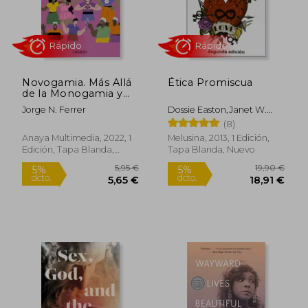
18,90 €
31,65
5%
5%
dcto.
dcto.
17,96 €
30,07
Novogamia. Más Allá
Ética Promiscua
de la Monogamia y
del Poliamor
Jorge N. Ferrer
Dossie Easton,Janet W.
Hardy
(8)
Anaya Multimedia, 2022, 1
Melusina, 2013, 1 Edición,
Edición, Tapa Blanda,
Tapa Blanda, Nuevo
Nuevo