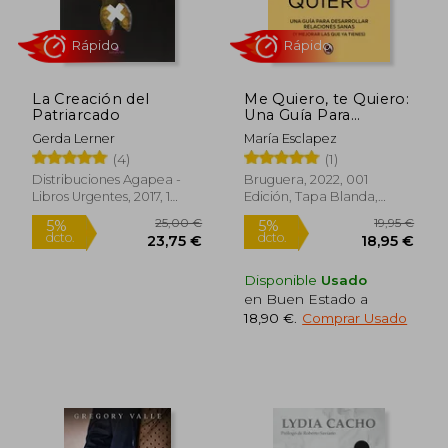
Rápido
Rápido
La Creación del
Me Quiero, te Quiero:
Patriarcado
Una Guía Para
Desarrollar
Gerda Lerner
María Esclapez
Relaciones Sanas (y
(4)
(1)
Mejorar las que ya
Tienes) (Bruguera
Distribuciones Agapea -
Bruguera, 2022, 001
Tendencias)
Libros Urgentes, 2017, 1
Edición, Tapa Blanda,
19,90 €
22,90
5%
5%
Edición, Tapa Blanda,
Nuevo
dcto.
dcto.
18,91 €
21,76
Nuevo
Disponible
Usado
en Buen Estado a
18,90 €
.
Comprar Usado