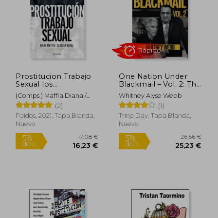
Prostitucion Trabajo
One Nation Under
Sexual los
Blackmail – Vol. 2: The
Rápido
Protagonistas Hablan
Sordid Union
(Comps.) Maffia Diana /
Whitney Alyse Webb
Between Intelligence
Korol Claudia
(2)
(1)
and Organized Crime
That Gave Rise to
Paidos, 2021, Tapa Blanda,
Trine Day, Tapa Blanda,
Jeffrey Epstein Vol. 2:
Nuevo
Nuevo
(en Inglés)
10,95 €
38,94
5%
5%
dcto.
dcto.
10,40 €
37,00