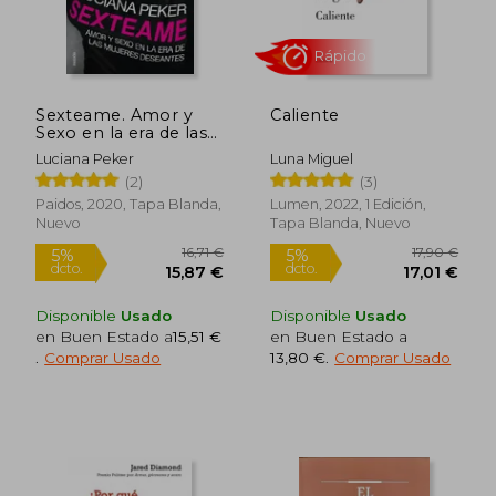
Sexteame. Amor y
Caliente
Sexo en la era de las
Mujeres Deseantes
Luciana Peker
Luna Miguel
(2)
(3)
5,95 €
19,90
5%
5%
Paidos, 2020, Tapa Blanda,
Lumen, 2022, 1 Edición,
dcto.
dcto.
5,65 €
18,91
Nuevo
Tapa Blanda, Nuevo
Disponible
Usado
Disponible
Usado
en Buen Estado a
15,51 €
en Buen Estado a
.
Comprar Usado
13,80 €
.
Comprar Usado