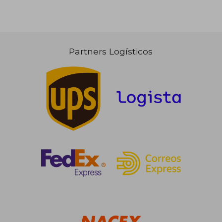
Partners Logísticos
19,90 €
5%
dcto.
18,91 €
86,09
Rápido