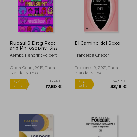
Rupaul'S Drag Race
El Camino del Sexo
and Philosophy: Sissy
That Thought: 129
Kempt, Hendrik ; Volpert,
Francesca Gnecchi
(Popular Culture and
Megan ; Bornstein, Kate
Philosophy) (en
Inglés)
Open Court, 2019, Tapa
Ediciones B, 2021, Tapa
Blanda, Nuevo
Blanda, Nuevo
Rápido