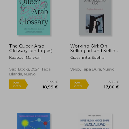
The Queer Arab
Working Girl: On
Glossary (en Inglés)
Selling art and Selling
sex (en Inglés)
Kaabour Marwan
Giovannitti, Sophia
Saqi Books, 2024, Tapa
Verso, Tapa Dura, Nuevo
Blanda, Nuevo
13,24 €
18,54
5%
5%
dcto.
dcto.
12,58 €
17,61