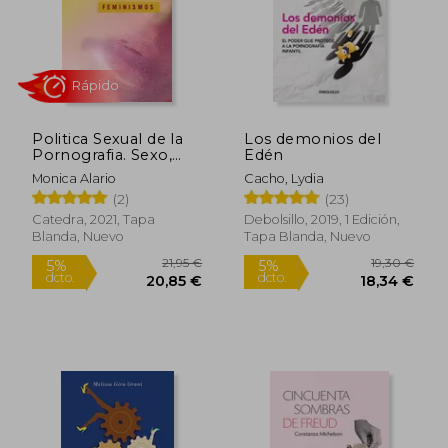
21,90 €
18,74
5%
5%
dcto.
dcto.
20,81 €
17,80
Politica Sexual de la
Los demonios del
Pornografia. Sexo,
Edén
Desigualdad y
Monica Alario
Cacho, Lydia
Violencia
(2)
(23)
Catedra, 2021, Tapa
Debolsillo, 2019, 1 Edición,
Blanda, Nuevo
Tapa Blanda, Nuevo
Rápido