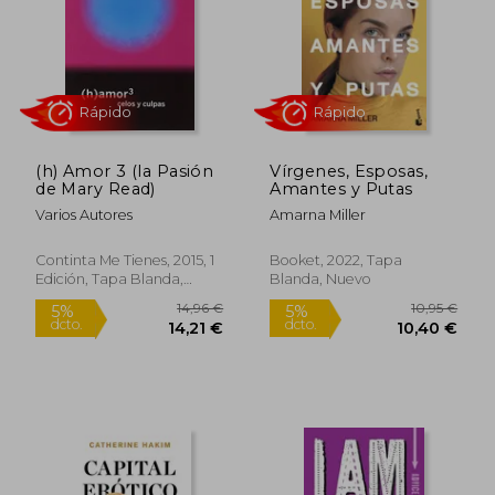
(h) Amor 3 (la Pasión
Vírgenes, Esposas,
de Mary Read)
Amantes y Putas
Varios Autores
Amarna Miller
Rápido
Rápido
Continta Me Tienes, 2015, 1
Booket, 2022, Tapa
Edición, Tapa Blanda,
Blanda, Nuevo
Nuevo
14,96 €
10,95
5%
5%
dcto.
dcto.
14,21 €
10,40