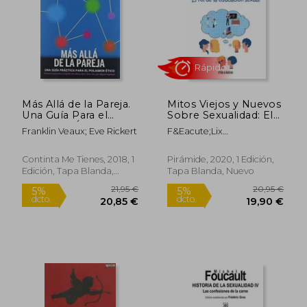
Más Allá de la Pareja.
Mitos Viejos y Nuevos
Una Guía Para el
Sobre Sexualidad: El
Poliamor Ético (la
rol de la Educación
Franklin Veaux; Eve Rickert
F&Eacute;Lix
Pasión de Mary Read)
Sexual
L&Oacute;Pez
S&Aacute;Nchez
Continta Me Tienes, 2018, 1
Pirámide, 2020, 1 Edición,
Edición, Tapa Blanda,
Tapa Blanda, Nuevo
Nuevo
19,99 €
18,74
5%
5%
dcto.
dcto.
18,99 €
17,80