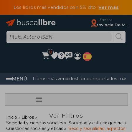
Los libros más vendidos con 5% dto
Ver más
Enviar a
Provincia De Madrid
0
MENÚ
Libros más vendidos
Libros importados más v
=
Ver Filtros
Inicio
Libros
Sociedad y ciencias sociales
Sociedad y cultura: general
Cuestiones sociales y éticas
Sexo y sexualidad, aspectos