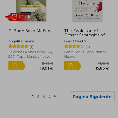
18,74 €
34,93
5%
5%
dcto.
dcto.
17,80 €
33,18
El Buen Sexo Mañana
The Evolution of
Desire: Strategies of
Human Mating (en
AngelKatherine
Buss, David M.
Inglés)
(1)
(2)
Ediciones Alpha Decay S.A,
Basic Books, Tapa Blanda,
2021, Tapa Blanda, Nuevo
Nuevo
1
2
3
4
5
Página Siguiente
Rápido