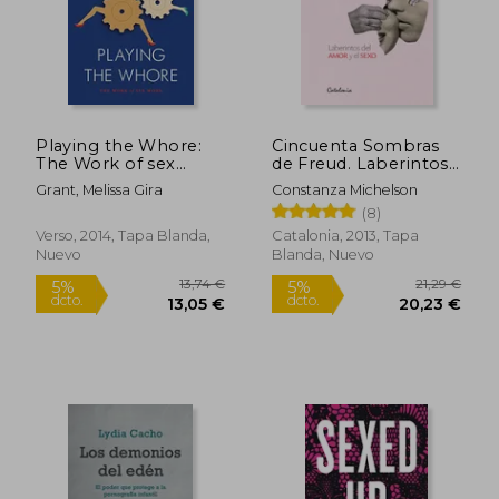
21,95 €
19,30
5%
5%
dcto.
dcto.
20,85 €
18,34
Playing the Whore:
Cincuenta Sombras
The Work of sex
de Freud. Laberintos
Work (en Inglés)
del Amor y el Sexo
Grant, Melissa Gira
Constanza Michelson
(8)
Verso, 2014, Tapa Blanda,
Catalonia, 2013, Tapa
Nuevo
Blanda, Nuevo