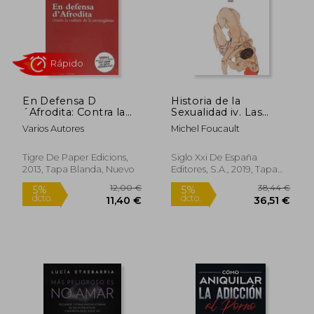
En Defensa D
Historia de la
´Afrodita: Contra la
Sexualidad iv. Las
Cultrua de la
Confesiones de la
Varios Autores
Michel Foucault
Monogamia (en
Carne
Catalán)
Tigre De Paper Edicions,
Siglo Xxi De España
2013, Tapa Blanda, Nuevo
Editores, S.A., 2019, Tapa
Rápido
Blanda, Nuevo