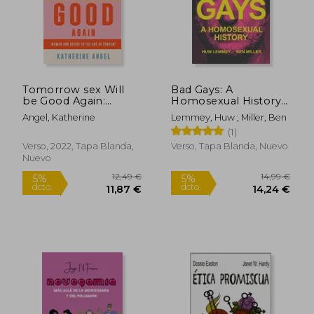
12,00 €
38,44
5%
5%
dcto.
dcto.
11,40 €
36,51
Tomorrow sex Will
Bad Gays: A
be Good Again:
Homosexual History
Women and Desire in
(en Inglés)
Angel, Katherine
Lemmey, Huw ; Miller, Ben
the age of Consent
(1)
(en Inglés)
Verso, 2022, Tapa Blanda,
Verso, Tapa Blanda, Nuevo
Nuevo
Rápido