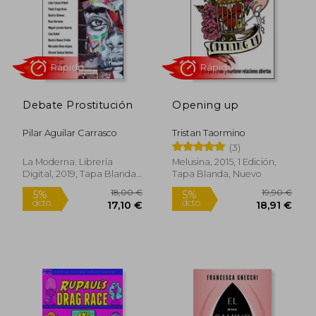
Debate Prostitución
Opening up
Pilar Aguilar Carrasco
Tristan Taormino
(3)
Rápido
La Moderna. Librería
Melusina, 2015, 1 Edición,
Digital, 2019, Tapa Blanda,
Tapa Blanda, Nuevo
Nuevo
39,20 €
20,90
5%
5%
dcto.
dcto.
37,24 €
19,86