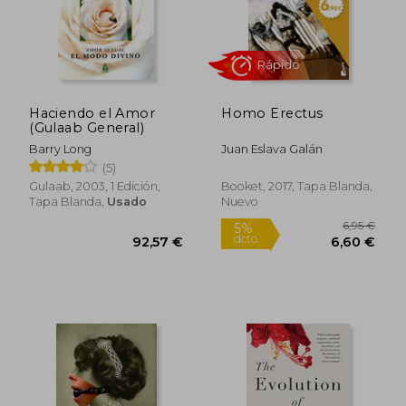
18,00 €
19,90
5%
5%
dcto.
dcto.
17,10 €
18,91
Haciendo el Amor
Homo Erectus
(Gulaab General)
Barry Long
Juan Eslava Galán
(5)
Gulaab, 2003, 1 Edición,
Booket, 2017, Tapa Blanda,
Tapa Blanda,
Usado
Nuevo