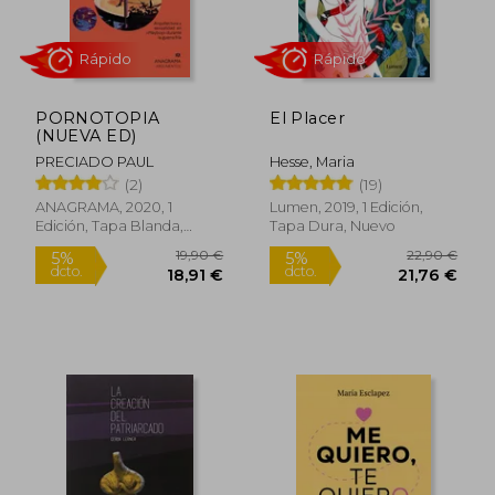
PORNOTOPIA
El Placer
(NUEVA ED)
PRECIADO PAUL
Hesse, Maria
27,49 €
14,00
(2)
(19)
5%
5%
dcto.
dcto.
26,12 €
13,30
ANAGRAMA, 2020, 1
Lumen, 2019, 1 Edición,
Edición, Tapa Blanda,
Tapa Dura, Nuevo
Nuevo