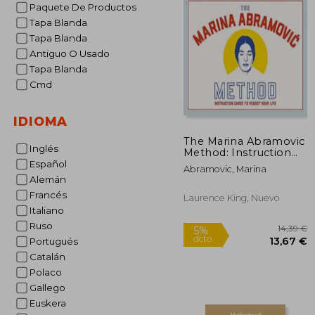
Paquete De Productos
Tapa Blanda
Tapa Blanda
Antiguo O Usado
Tapa Blanda
Cmd
IDIOMA
The Marina Abramovic
Inglés
Method: Instruction
Cards to Reboot Your
Español
Abramovic, Marina
Life (en Inglés)
Alemán
Francés
Laurence King, Nuevo
Italiano
Ruso
Portugués
Catalán
Polaco
Gallego
Euskera