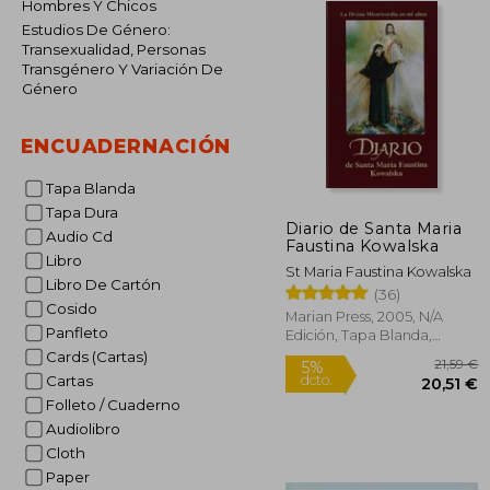
Hombres Y Chicos
Estudios De Género:
Transexualidad, Personas
Transgénero Y Variación De
Género
ENCUADERNACIÓN
Tapa Blanda
Tapa Dura
Diario de Santa Maria
Audio Cd
Faustina Kowalska
Libro
St Maria Faustina Kowalska
Libro De Cartón
(36)
Cosido
Marian Press, 2005, N/A
Panfleto
Edición, Tapa Blanda,
Nuevo
Cards (Cartas)
Cartas
Folleto / Cuaderno
Audiolibro
Cloth
2
5%
dcto.
Paper
20