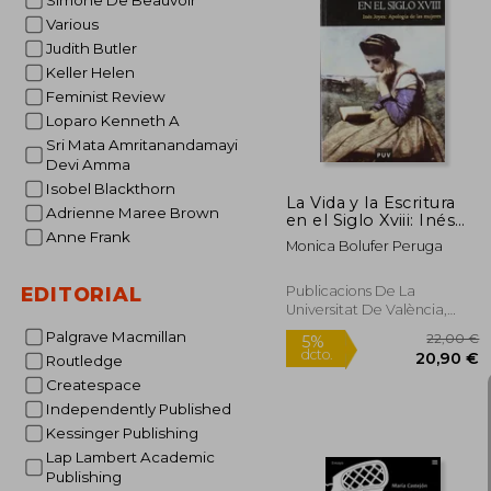
Simone De Beauvoir
Various
Judith Butler
7
5%
Keller Helen
dcto.
69
Feminist Review
Loparo Kenneth A
Sri Mata Amritanandamayi
Devi Amma
Isobel Blackthorn
La Vida y la Escritura
Adrienne Maree Brown
en el Siglo Xviii: Inés
Joyes: Apología de las
Anne Frank
Monica Bolufer Peruga
Mujeres
Publicacions De La
EDITORIAL
Universitat De València,
2008, 1 Edición, Tapa
Palgrave Macmillan
Blanda, Nuevo
Routledge
Createspace
Independently Published
Kessinger Publishing
Lap Lambert Academic
Publishing