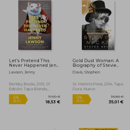
Let's Pretend This
Gold Dust Woman: A
Never Happened (en
Biography of Stevie
Inglés)
Nicks (en Inglés)
Lawson, Jenny
Davis, Stephen
Berkley Books, 2013, 01
St. Martin's Press, 2014, Tapa
Edición, Tapa Blanda,
Dura, Nuevo
Nuevo
1,59 €
19,50 €
5%
5%
dcto.
dcto.
,51 €
18,53 €