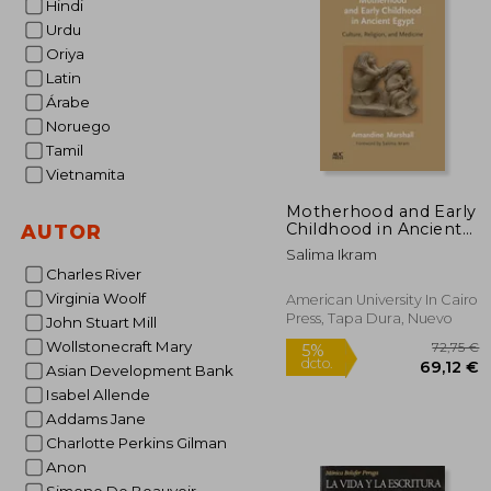
Hindi
1
5%
Urdu
dcto.
13
Oriya
Latin
Árabe
Noruego
Tamil
Vietnamita
Motherhood and Early
Childhood in Ancient
AUTOR
Egypt: Culture,
Salima Ikram
Religion, and Medicine
Charles River
(en Inglés)
Virginia Woolf
American University In Cairo
Press, Tapa Dura, Nuevo
John Stuart Mill
Wollstonecraft Mary
Asian Development Bank
Isabel Allende
Addams Jane
Charlotte Perkins Gilman
Anon