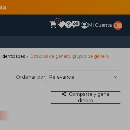
ás
0
Mi Cuenta
e identidades
Estudios de género, grupos de género
Ordenar por
Comparte y gana
dinero