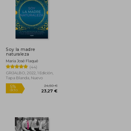
19,99 €
29,50 €
5%
dcto.
18,99 €
28,03 €
Soy la madre
naturaleza
Maria José Flaqué
(44)
GRIJALBO, 2022, 1 Edición,
Tapa Blanda, Nuevo