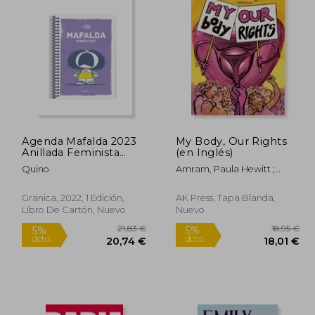
Agenda Mafalda 2023
My Body, Our Rights
Anillada Feminista
(en Inglés)
(Violeta)
Quino
Amram, Paula Hewitt ;
Jones, Sabrina ; Migdal,
Rebecca
Granica, 2022, 1 Edición,
AK Press, Tapa Blanda,
Libro De Cartón, Nuevo
Nuevo