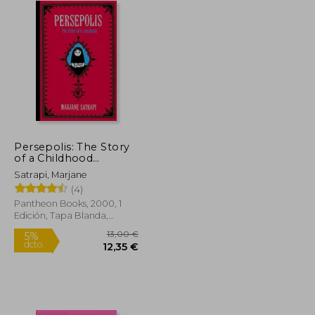
Persepolis: The Story
of a Childhood
(Pantheon Graphic
Satrapi, Marjane
Library) (en Inglés)
(4)
Pantheon Books, 2000, 1
Edición, Tapa Blanda,
Nuevo
36,86 €
13,00 €
5%
dcto.
35,01 €
12,35 €