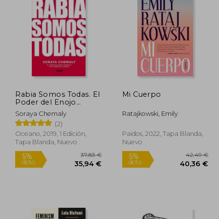
4,39 €
21,83 €
5%
5%
dcto.
dcto.
,67 €
20,74 €
Rabia Somos Todas. El
Mi Cuerpo
Poder del Enojo
Femenino Para
Soraya Chemaly
Ratajkowski, Emily
Cambiar el Mundo
(2)
Oceano, 2019, 1 Edición,
Paidos, 2022, Tapa Blanda,
Tapa Blanda, Nuevo
Nuevo