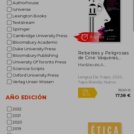
Authorhouse
Iuniverse
Lexington Books
Textstream
22
5%
Springer
dcto.
20
Cambridge University Press
Bloomsbury Academic
Duke University Press
Rebeldes y Peligrosas
Bloomsbury Publishing
de Cine: Vaqueras,
University Of Toronto Press
Guerreras, Vengadoras,
Mar&Iacute;A
Femme Fatales y
Sciencia Scripts
Castej&Oacute;N Leorza
Madres
Oxford University Press
Lengua De Trapo, 2020,
Verlag Unser Wissen
Tapa Blanda, Nuevo
AÑO EDICIÓN
2022
Rápido
2021
2020
2019