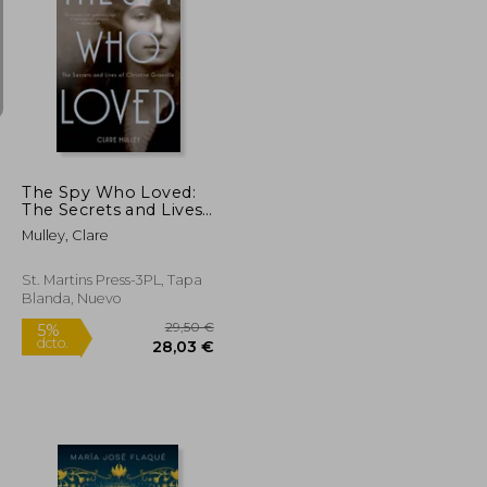
10,95 €
18,00 €
5%
dcto.
10,40 €
17,10 €
The Spy Who Loved:
The Secrets and Lives
of Christine Granville
Mulley, Clare
(en Inglés)
St. Martins Press-3PL, Tapa
Blanda, Nuevo