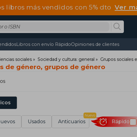
os libros más vendidos con 5% dto
Ver m
endidos
Libros con envío Rápido
Opiniones de clientes
iencias sociales
Sociedad y cultura: general
Grupos sociales 
os de género, grupos de género
os
sicos
Nuevo
uevos
Usados
Anticuarios
Rápido