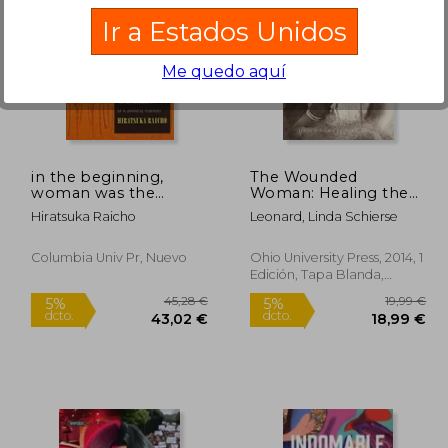
Ir a Estados Unidos
Me quedo aquí
,00 €
16,20 €
5%
5%
dcto.
dcto.
,90 €
15,39 €
in the beginning,
The Wounded
woman was the
Woman: Healing the
sun,the autobiography
Father-Daughter
Hiratsuka Raicho
Leonard, Linda Schierse
of a japanese feminist
Relationship (en
Inglés)
Columbia Univ Pr, Nuevo
Ohio University Press, 2014, 1
Edición, Tapa Blanda,
Nuevo