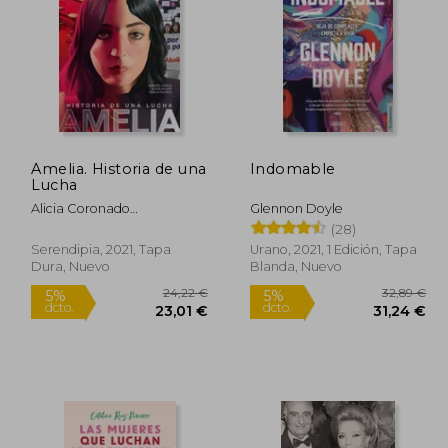
8,50 €
45,28 €
5%
5%
dcto.
dcto.
,58 €
43,02 €
Amelia. Historia de una
Indomable
Lucha
Alicia Coronado
Glennon Doyle
Sope&Ntilde;A,Nuria/Garc&Shy;A
(28)
Pe&Ntilde;Uelas,Roberto/Palmer
Serendipia, 2021, Tapa
Urano, 2021, 1 Edición, Tapa
Dura, Nuevo
Blanda, Nuevo