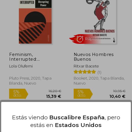
2,75 €
37,83 €
5%
5%
dcto.
dcto.
,12 €
35,94 €
Feminism,
Nuevos Hombres
Interrupted:
Buenos
Disrupting Power
Lola Olufemi
Ritxar Bacete
(Outspoken) (en
(1)
Inglés)
Pluto Press, 2020, Tapa
Booket, 2020, Tapa Blanda,
Blanda, Nuevo
Nuevo
Rápido
Estás viendo
Buscalibre España
, pero
estás en
Estados Unidos