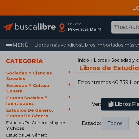
L
Enviar a
Provincia De Madrid
MENÚ
Libros más vendidos
Libros importados más v
Inicio
Libros
Sociedad y c
CATEGORÍA
Libros de Estudi
Sociedad Y Ciencias
Sociales
Encontramos 40.759 Libr
Sociedad Y Cultura:
General
Grupos Sociales E
Identidades
Ver:
Libros Fí
Estudios De Género,
Grupos De Género
Estudios De Género: Mujeres
Estado:
Todos
N
Y Chicas
Estudios De Género: