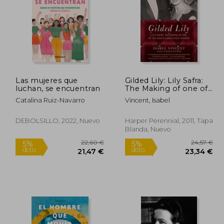
Las mujeres que
Gilded Lily: Lily Safra:
24,22 €
luchan, se encuentran
The Making of one of
5%
5%
the World's Wealthiest
dcto.
dcto.
,26 €
23,01 €
Catalina Ruiz-Navarro
Vincent, Isabel
Widows (en Inglés)
DEBOLSILLO, 2022, Nuevo
Harper Perennial, 2011, Tapa
Blanda, Nuevo