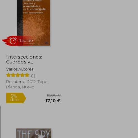
42,49 €
20,00 €
5%
dcto.
40,36 €
19,00 €
Intersecciones:
Cuerpos y
Sexualidades en la
Varios Autores
Encrucijada
(1)
Bellaterra, 2012, Tapa
Blanda, Nuevo
Rápido