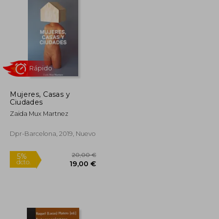
18,95 €
13,52 €
5%
dcto.
18,01 €
12,85 €
Mujeres, Casas y
Ciudades
Zaida Mux Martnez
Dpr-Barcelona, 2019, Nuevo
Rápido