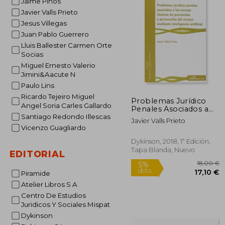
Jaime Pinos
Javier Valls Prieto
Jesus Villegas
Juan Pablo Guerrero
Lluis Ballester Carmen Orte
Socias
Miguel Ernesto Valerio
Jimini&Aacute N
Paulo Lins
Ricardo Tejeiro Miguel
Problemas Jurídico
Angel Soria Carles Gallardo
Penales Asociados a
las Nuevas Técnicas de
Santiago Redondo Illescas
Javier Valls Prieto
Prevención y
Vicenzo Guagliardo
Persecución del
Crimen Mediante
Dykinson, 2018, 1ª Edición,
Inteligencia Artificial
Tapa Blanda, Nuevo
EDITORIAL
Piramide
Atelier Libros S A
Centro De Estudios
Juridicos Y Sociales Mispat
Dykinson