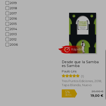
2019
2018
1
5%
2017
dcto.
17
2016
2015
2014
2013
2012
2006
Desde que la Samba
es Samba
Paulo Lins
(1)
Tres Puntos Ediciones, 2018,
Tapa Blanda, Nuevo
Rápido