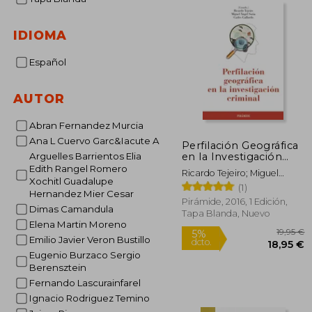
IDIOMA
Español
AUTOR
Abran Fernandez Murcia
Ana L Cuervo Garc&Iacute A
Perfilación Geográfica
en la Investigación
Arguelles Barrientos Elia
Criminal
Edith Rangel Romero
Ricardo Tejeiro; Miguel
Xochitl Guadalupe
Ángel Soria; Carles Gallardo
(1)
Hernandez Mier Cesar
Pirámide, 2016, 1 Edición,
Dimas Camandula
Tapa Blanda, Nuevo
Elena Martin Moreno
Emilio Javier Veron Bustillo
Eugenio Burzaco Sergio
Berensztein
Fernando Lascurainfarel
1
5%
Ignacio Rodriguez Temino
dcto.
18