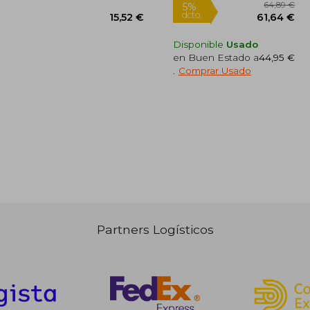
Disponible
Usado
en Buen Estado a
44,95 €
.
Comprar Usado
9,50 €
5%
dcto.
,03 €
15,52 €
Partners Logísticos