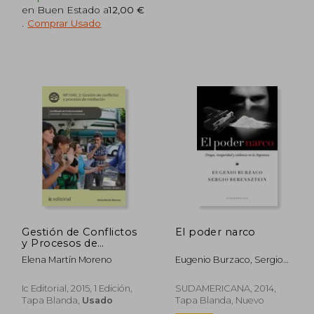
en Buen Estado a
12,00 €
.
Comprar Usado
,00 €
16,90 €
5%
5%
dcto.
dcto.
,00 €
16,06 €
Gestión de Conflictos
El poder narco
y Procesos de
Mediación. Sscg0209 -
Elena Martín Moreno
Eugenio Burzaco, Sergio
Mediación Comunitaria
Berensztein
Ic Editorial, 2015, 1 Edición,
SUDAMERICANA, 2014,
Tapa Blanda,
Usado
Tapa Blanda, Nuevo