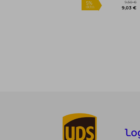
Rápido
5%
dcto.
9