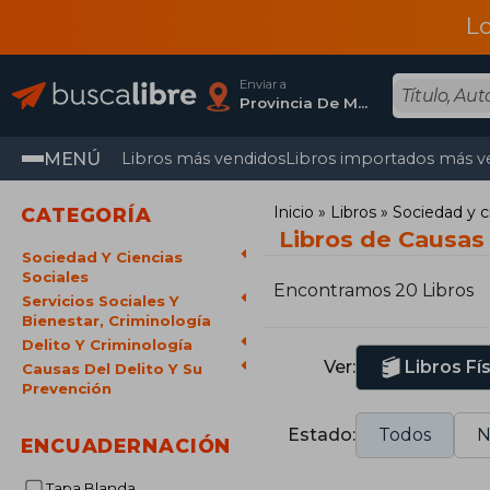
L
Enviar a
Provincia De Madrid
MENÚ
Libros más vendidos
Libros importados más v
Inicio
Libros
Sociedad y c
CATEGORÍA
Libros de Causas 
Sociedad Y Ciencias
Sociales
Encontramos 20 Libros
Servicios Sociales Y
Bienestar, Criminología
Delito Y Criminología
Ver:
Libros Fí
Causas Del Delito Y Su
Prevención
Estado:
Todos
N
ENCUADERNACIÓN
Tapa Blanda