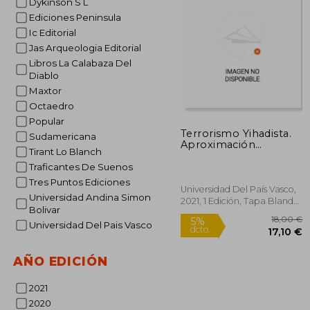
Dykinson S L
1
5%
Ediciones Peninsula
dcto.
17
Ic Editorial
Jas Arqueologia Editorial
Libros La Calabaza Del
Diablo
Maxtor
Octaedro
Popular
Terrorismo Yihadista.
Sudamericana
Aproximación
Tirant Lo Blanch
Criminológica y
Victimológica:
Traficantes De Suenos
Ponencias del i
Tres Puntos Ediciones
Congreso
Universidad Del País Vasco,
Universidad Andina Simon
Internacional de
2021, 1 Edición, Tapa Blanda,
Bolivar
Terrorismo Yihadista:
Nuevo
Respuestas
Universidad Del Pais Vasco
Criminológicas
(Zabalduz)
AÑO EDICIÓN
2021
2020