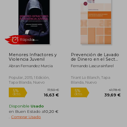
8,00 €
4%
dcto.
,10 €
14,00 €
Menores Infractores y
Prevención de Lavado
Violencia Juvenil
de Dinero en el Sector
Automotriz
Abran Fernandez Murcia
Fernando Lascurainfarel
Popular, 2015, 1 Edición,
Tirant Lo Blanch, Tapa
Tapa Blanda, Nuevo
Blanda, Nuevo
Rápido
Disponible
Usado
en Buen Estado a
10,20 €
.
Comprar Usado