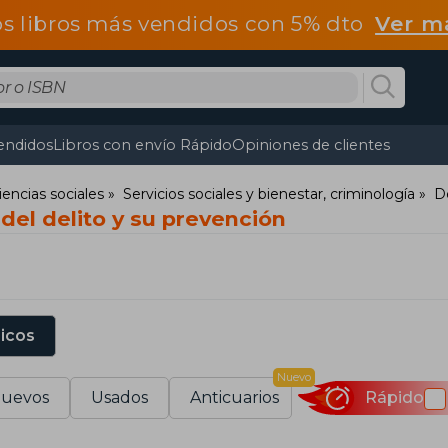
os libros más vendidos con 5% dto
Ver m
endidos
Libros con envío Rápido
Opiniones de clientes
iencias sociales
Servicios sociales y bienestar, criminología
De
del delito y su prevención
sicos
Nuevo
uevos
Usados
Anticuarios
Rápido