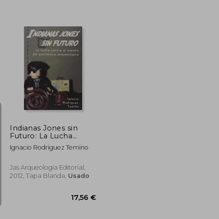
41,78 €
22,50 €
5%
dcto.
39,69 €
21,38 €
Indianas Jones sin
Futuro: La Lucha
Contra el Expolio del
Ignacio Rodriguez Temino
Patrimonio
Arqueológico
Jas Arqueología Editorial,
2012, Tapa Blanda,
Usado