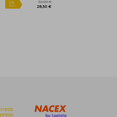
64,89 €
30,00 €
5%
dcto.
61,64 €
28,50 €