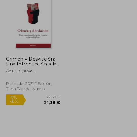
47,95 €
29,00 €
5%
dcto.
46,10 €
27,55 €
Crimen y Desviación:
Una Introducción a las
Teorías Criminológicas
Ana L. Cuervo
Garc&Iacute;A
Pirámide, 2021, 1 Edición,
Tapa Blanda, Nuevo