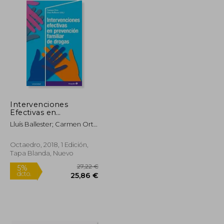
Intervenciones
Efectivas en
Prevención Familiar
Lluís Ballester; Carmen Orte
de Drogas
Socias
(Universidad)
Octaedro, 2018, 1 Edición,
Tapa Blanda, Nuevo
27,58 €
27,22 €
5%
dcto.
26,20 €
25,86 €