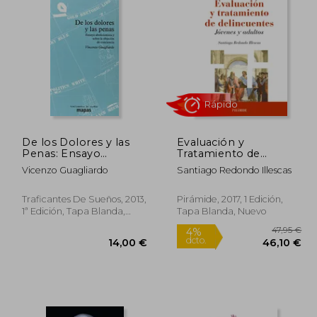
De los Dolores y las
Evaluación y
Penas: Ensayo
Tratamiento de
Abolicionista y Sobre
Delincuentes: Jóvenes
Vicenzo Guagliardo
Santiago Redondo Illescas
la Objeción de
y Adultos
Rápido
Conciencia
Traficantes De Sueños, 2013,
Pirámide, 2017, 1 Edición,
1ª Edición, Tapa Blanda,
Tapa Blanda, Nuevo
Usado