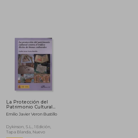
25,60 €
24,32 €
17,56 €
La Protección del
Patrimonio Cultural
Contra el Tráfico Ilícito
Emilio Javier Veron Bustillo
de Bienes Culturales
Dykinson, S.L., 1 Edición,
Tapa Blanda, Nuevo