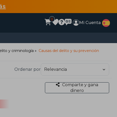
ás
0
Mi Cuenta
lito y criminología
Causas del delito y su prevención
Ordenar por
Comparte y gana
dinero