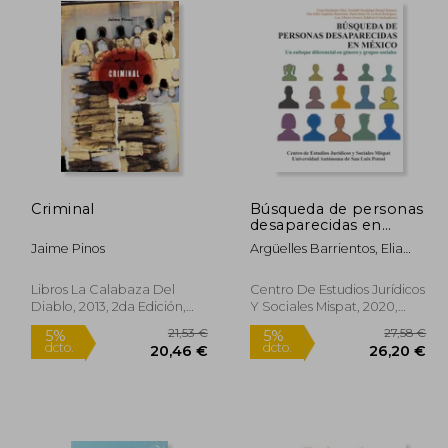
Criminal
Búsqueda de personas
desaparecidas en
México
Jaime Pinos
Argüelles Barrientos, Elia
Edith; Rangel Romero,
Xóchitl Guadalupe;
Libros La Calabaza Del
Centro De Estudios Jurídicos
Hernández Mier, César
Diablo, 2013, 2da Edición,
Y Sociales Mispat, 2020,
Tapa Blanda, Nuevo
Tapa Blanda, Nuevo
9,95 €
21,53 €
5%
5%
dcto.
dcto.
,95 €
20,46 €