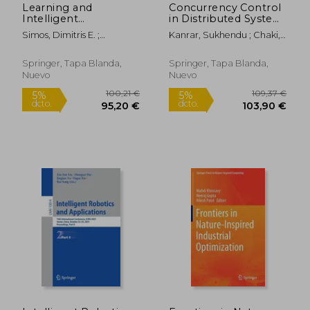
Learning and
Concurrency Control
Intelligent
in Distributed System
Optimization: 16th
Using Mutual
Simos, Dimitris E. ;
Kanrar, Sukhendu ; Chaki,
International
Exclusion (en Inglés)
Rasskazova, Varvara A. ;
Nabendu ; Chattopadhyay,
Conference, Lion 16,
Archetti, Francesco
Samiran
Milos Island, Greece,
Springer, Tapa Blanda,
Springer, Tapa Blanda,
June 5-10, 2022,
Nuevo
Nuevo
Revised Selected
Papers (en Inglés)
86,48 €
59,00
5%
5%
dcto.
dcto.
82,15 €
56,05