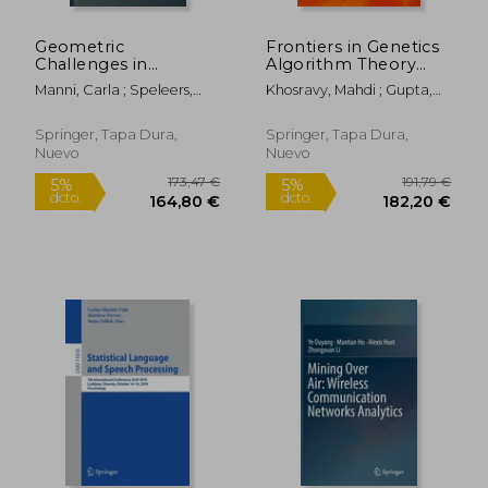
199,69 €
58,80
5%
5%
dcto.
dcto.
189,70 €
55,86
Geometric
Frontiers in Genetics
Challenges in
Algorithm Theory
Isogeometric Analysis
and Applications (en
Manni, Carla ; Speleers,
Khosravy, Mahdi ; Gupta,
(en Inglés)
Inglés)
Hendrik
Neeraj ; Witkowski, Olaf
Springer, Tapa Dura,
Springer, Tapa Dura,
Nuevo
Nuevo