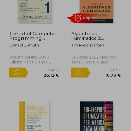
The art of Computer
Algoritmos
17,67 €
35,36
5%
5%
Programming,
Iluminados 2:
dcto.
dcto.
16,79 €
33,59
Volume 1, Fascicle 1:
Algoritmos Para
Donald E. Knuth
Tim Roughgarden
Mmix -- a Risc
Grafos y Estructuras
Computer for the
de Datos
new Millennium:
Addison Wesley, 2005, 1
Oj Books, 2022, 1 Edición,
Fascicle 1 v. 1, (en
Edición, Tapa Blanda,
Tapa Blanda, Nuevo
Inglés)
Nuevo
Rápido