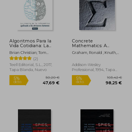
50,62 €
293,99
5%
5%
dcto.
dcto.
48,09 €
279,29
Algoritmos Para la
Concrete
Vida Cotidiana: La
Mathematics: A
Ciencia de la
Foundation for
Brian Christian; Tom
Graham, Ronald ; Knuth,
Informática Aplicada
Computer Science
Griffiths
Donald ; Patashnik, Oren
(2)
a las Decisiones
(en Inglés)
Humanas.
Teell Editorial, S.L., 2017,
Addison-Wesley
Tapa Blanda, Nuevo
Professional, 1994, Tapa
Dura, Nuevo