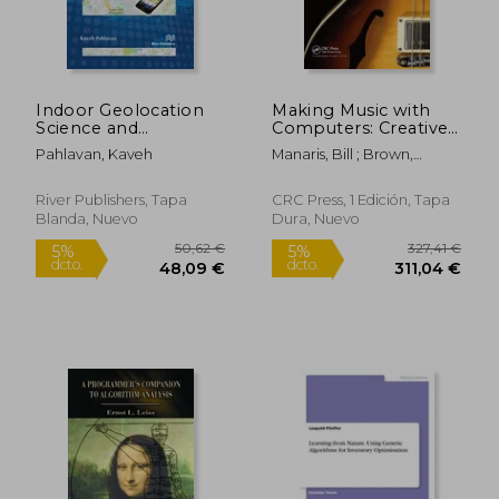
Indoor Geolocation
Making Music with
Science and
Computers: Creative
Technology: At the
Programming in
Pahlavan, Kaveh
Manaris, Bill ; Brown,
Emergence of Smart
Python (en Inglés)
Andrew R.
World and Iot (en
Inglés)
River Publishers, Tapa
CRC Press, 1 Edición, Tapa
Blanda, Nuevo
Dura, Nuevo
13,07 €
227,07
5%
5%
dcto.
dcto.
12,42 €
215,72