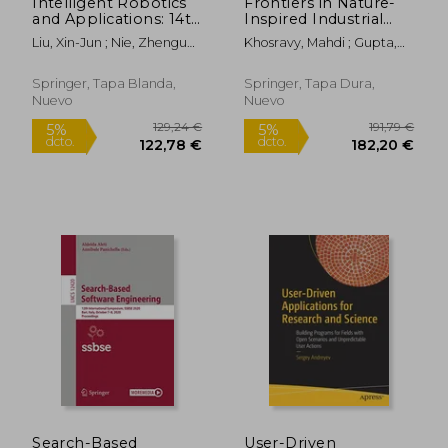
Intelligent Robotics
Frontiers in Nature-
and Applications: 14th
Inspired Industrial
International
Optimization (en
Liu, Xin-Jun ; Nie, Zhenguo ;
Khosravy, Mahdi ; Gupta,
Conference, Icira
Inglés)
Yu, Jingjun
Neeraj ; Patel, Nilesh
2021, Yantai, China,
October 22-25, 2021,
Springer, Tapa Blanda,
Springer, Tapa Dura,
Proceedings, Part II
Nuevo
Nuevo
(en Inglés)
59,00 €
111,8
5%
5%
dcto.
dcto.
56,05 €
106,28
Search-Based
User-Driven