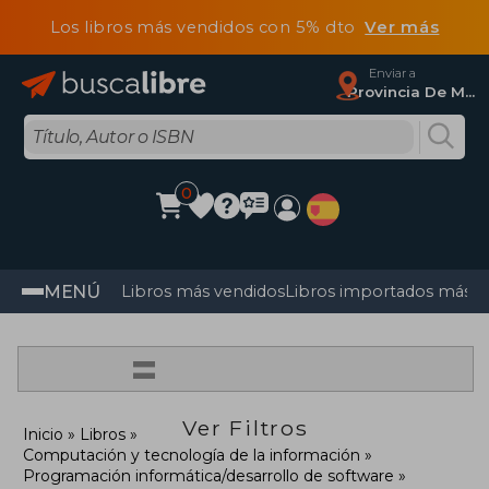
Los libros más vendidos con 5% dto
Ver más
Enviar a
Provincia De Madrid
0
MENÚ
Libros más vendidos
Libros importados más v
=
Ver Filtros
Inicio
Libros
Computación y tecnología de la información
Programación informática/desarrollo de software