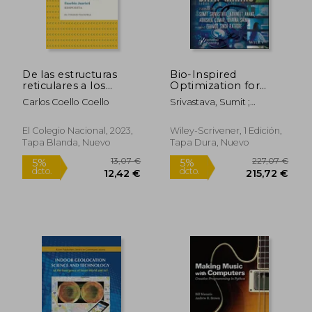
De las estructuras
Bio-Inspired
reticulares a los
Optimization for
algoritmos
Medical Data (en
Carlos Coello Coello
Srivastava, Sumit ;
evolutivos. Mi largo
Inglés)
Abhineet, Abhineet ;
27,49 €
17,67
5%
5%
camino de la
Kumar, Abhishek
dcto.
dcto.
26,12 €
16,79
ingeniería civil a las
El Colegio Nacional, 2023,
Wiley-Scrivener, 1 Edición,
ciencias de la
Tapa Blanda, Nuevo
Tapa Dura, Nuevo
computación