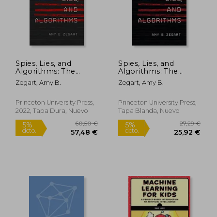
50,20 €
103,42
5%
5%
dcto.
dcto.
47,69 €
98,25
Spies, Lies, and
Spies, Lies, and
Algorithms: The
Algorithms: The
History and Future of
History and Future of
Zegart, Amy B.
Zegart, Amy B.
American
American
Intelligence (en
Intelligence (en
Inglés)
Inglés)
Princeton University Press,
Princeton University Press,
2022, Tapa Dura, Nuevo
Tapa Blanda, Nuevo