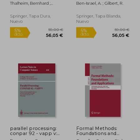
Web Services (en
(en Inglés)
Thalheim, Bernhard ;
Ben-Israel, A. ; Gilbert, R.
Inglés)
Schewe, Klaus-Dieter ;
Prinz, Andreas
Springer, Tapa Dura,
Springer, Tapa Blanda,
Nuevo
Nuevo
48,27 €
59,00
5%
5%
dcto.
dcto.
45,86 €
56,05
parallel processing:
Formal Methods:
conpar 92 - vapp v:
Foundations and
second joint
Applications: 23rd