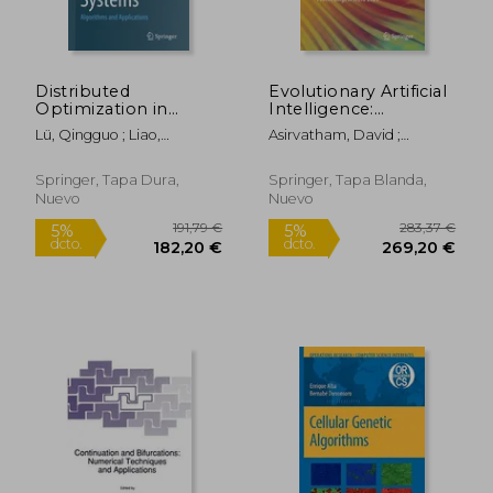
Distributed
Evolutionary Artificial
Optimization in
Intelligence:
Networked Systems:
Proceedings of Iceai
Lü, Qingguo ; Liao,
Asirvatham, David ;
Algorithms and
2023 (en Inglés)
Xiaofeng ; Li, Huaqing
Gonzalez-Longatt,
Applications (en
Francisco M. ; Falkowski-
Inglés)
Springer, Tapa Dura,
Springer, Tapa Blanda,
Gilski, Przemyslaw
Nuevo
Nuevo
327,41 €
40,39
5%
5%
dcto.
dcto.
311,04 €
38,37