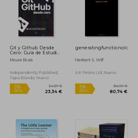
Git y Github Desde
generatingfunctionology
Cero: Guía de Estudio
Teórico-Práctica Paso
Moure Brais
Herbert S. Wilf
a Paso más Curso en
Vídeo
Independently Published,
A K Peters Ltd, Nuevo
Tapa Blanda, Nuevo
24,57 €
84,99
5%
5%
dcto.
dcto.
23,34 €
80,74