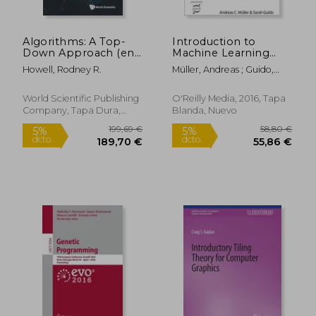
Algorithms: A Top-
Introduction to
Down Approach (en
Machine Learning
Inglés)
with Python: A Guide
Howell, Rodney R.
Müller, Andreas ; Guido,
for Data Scientists (en
Sarah
Inglés)
World Scientific Publishing
O'Reilly Media, 2016, Tapa
Company, Tapa Dura,
Blanda, Nuevo
Nuevo
26,00 €
35,50
5%
5%
dcto.
dcto.
24,70 €
33,72