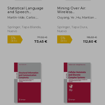
Statistical Language
Mining Over Air:
59,00 €
43,43
5%
5%
and Speech
Wireless
dcto.
dcto.
56,05 €
41,26
Processing: 7th
Communication
Martín-Vide, Carlos ;
Ouyang, Ye ; Hu, Mantian ;
International
Networks Analytics
Purver, Matthew ; Pollak,
Huet, Alexis
Conference, Slsp
(en Inglés)
Senja
2019, Ljubljana,
Springer, Tapa Blanda,
Springer, Tapa Dura,
Slovenia, October 14-
Nuevo
Nuevo
16, 2019, Proceedings
(en Inglés)