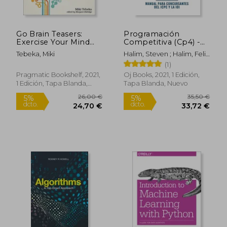
Go Brain Teasers:
Programación
Exercise Your Mind
Competitiva (Cp4) -
(en Inglés)
Volumen i: Manual
Tebeka, Miki
Halim, Steven ; Halim, Felix
Para Concursantes
; Effendy, Suhendry
(1)
del Icpc y la Ioi: 1
Pragmatic Bookshelf, 2021,
Oj Books, 2021, 1 Edición,
1 Edición, Tapa Blanda,
Tapa Blanda, Nuevo
Nuevo
59,00 €
59,00
5%
5%
dcto.
dcto.
56,05 €
56,05