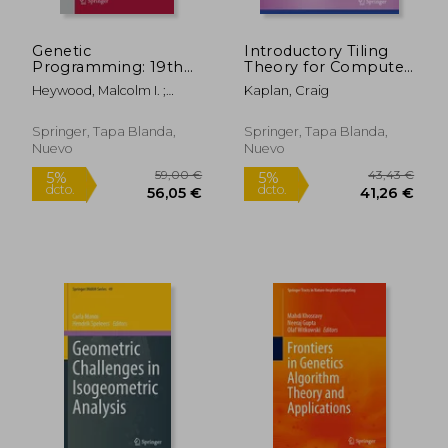
Genetic
Introductory Tiling
Programming: 19th
Theory for Computer
European
Graphics (en Inglés)
Heywood, Malcolm I. ;
Kaplan, Craig
Conference, Eurogp
McDermott, James ;
2016, Porto, Portugal,
Castelli, Mauro
March 30 - April 1,
Springer, Tapa Blanda,
Springer, Tapa Blanda,
2016, Proceedings (en
Nuevo
Nuevo
Inglés)