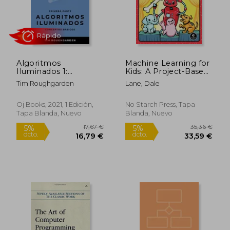
60,50 €
27,29
5%
5%
dcto.
dcto.
57,48 €
25,92
Algoritmos
Machine Learning for
Iluminados 1:
Kids: A Project-Based
Conceptos básicos
Introduction to
Tim Roughgarden
Lane, Dale
Artificial Intelligence
(en Inglés)
Oj Books, 2021, 1 Edición,
No Starch Press, Tapa
Tapa Blanda, Nuevo
Blanda, Nuevo
Rápido