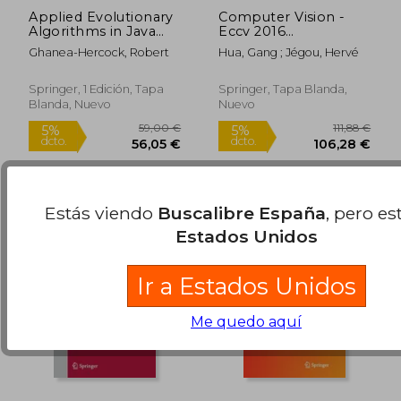
Applied Evolutionary
Computer Vision -
Algorithms in Java
Eccv 2016
(en Inglés)
Workshops:
Ghanea-Hercock, Robert
Hua, Gang ; Jégou, Hervé
Amsterdam, the
Netherlands, October
8-10 and 15-16, 2016,
Springer, 1 Edición, Tapa
Springer, Tapa Blanda,
Proceedings, Part I
Blanda, Nuevo
Nuevo
77,32 €
118,53
5%
5%
(en Inglés)
dcto.
dcto.
73,45 €
112,60
Estás viendo
Buscalibre España
, pero es
Estados Unidos
Ir a Estados Unidos
Me quedo aquí