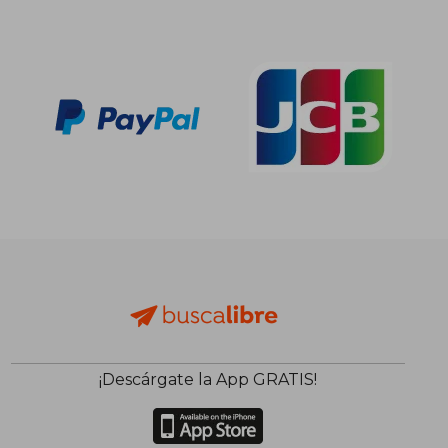
59,00 €
72,74
5%
5%
dcto.
dcto.
56,05 €
69,10
¡Descárgate la App GRATIS!