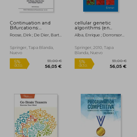
Continuation and
cellular genetic
Bifurcations:
algorithms (en
Numerical Techniques
Inglés)
Roose, Dirk ; De Dier, Bart ;
Alba, Enrique ; Dorronsoro,
and Applications (en
Spence, Alastair
Bernabe
Inglés)
Springer, Tapa Blanda,
Springer, 2010, Tapa
Nuevo
Blanda, Nuevo
191,79 €
283,37
5%
5%
dcto.
dcto.
182,20 €
269,20