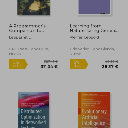
A Programmer's
Learning from
Companion to
Nature. Using Genetic
Algorithm Analysis
Algorithms for
Leiss, Ernst L.
Pfeiffer, Leopold
(en Inglés)
Inventory
Optimisation (en
Inglés)
CRC Press, Tapa Dura,
Grin Verlag, Tapa Blanda,
Nuevo
Nuevo
50,62 €
327,41
5%
5%
dcto.
dcto.
48,09 €
311,04