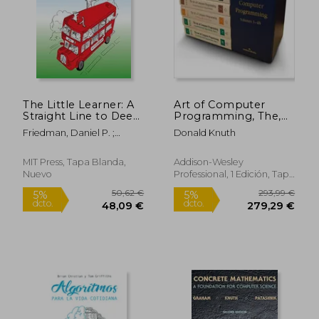
The Little Learner: A
Art of Computer
Straight Line to Deep
Programming, The,
Learning (en Inglés)
Volumes 1-4B, Boxed
Friedman, Daniel P. ;
Donald Knuth
set (Art of Computer
Mendhekar, Anurag ; Su,
Programming, 1-4)
Qingqing
(en Inglés)
MIT Press, Tapa Blanda,
Addison-Wesley
Nuevo
Professional, 1 Edición, Tapa
Dura, Nuevo