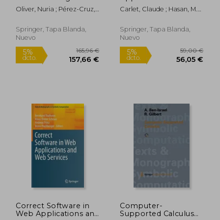
Discovery in
Cryptography
Oliver, Nuria ; Pérez-Cruz,
Carlet, Claude ; Hasan, M.
Databases. Research
Engineering: 6th
Fernando ; Kramer, Stefan
Anwar ; Saraswat, Vishal
Track: European
International
Conference, Ecml
Conference, Space
Springer, Tapa Blanda,
Springer, Tapa Blanda,
Pkdd 2021, Bilbao,
2016, Hyderabad,
Nuevo
Nuevo
Spain, September 13-
India, December 14-
17, 2021, Proc (en
18, 2016, Proceedings
Inglés)
(lecture Notes In
Computer Science
(10076)) (en Inglés)
86,48 €
40,93
5%
5%
dcto.
dcto.
82,15 €
38,89
Correct Software in
Computer-
Web Applications and
Supported Calculus