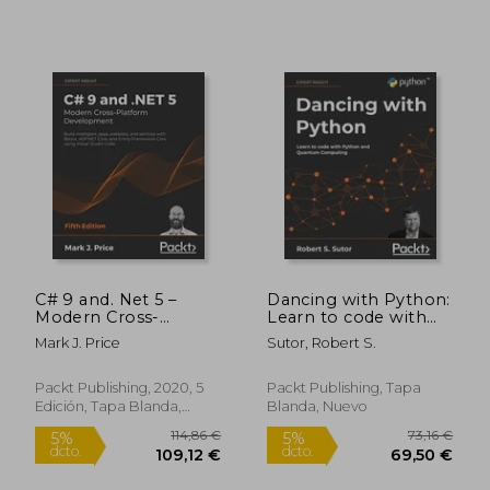
59,00 €
109,37
5%
5%
C# 9 and. Net 5 –
Dancing with Python:
dcto.
dcto.
56,05 €
103,90
Modern Cross-
Learn to code with
Platform
Python and Quantum
Mark J. Price
Sutor, Robert S.
Development: Build
Computing (en
Intelligent Apps,
Inglés)
Websites, and
Packt Publishing, 2020, 5
Packt Publishing, Tapa
Services With Blazor,
Edición, Tapa Blanda,
Blanda, Nuevo
Asp. Net Core, and
Nuevo
Entity Framework
Core Using Visual
Studio Code, 5th