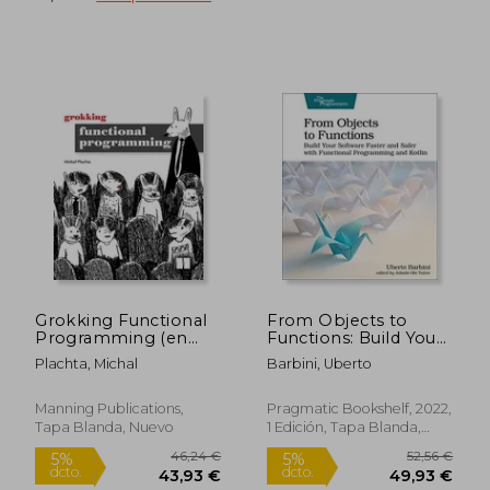
54,95 €
48,11
5%
5%
dcto.
dcto.
52,20 €
45,70
Grokking Functional
From Objects to
Programming (en
Functions: Build Your
Inglés)
Software Faster and
Plachta, Michal
Barbini, Uberto
Safer With Functional
Programming and
Kotlin (en Inglés)
Manning Publications,
Pragmatic Bookshelf, 2022,
Tapa Blanda, Nuevo
1 Edición, Tapa Blanda,
Nuevo