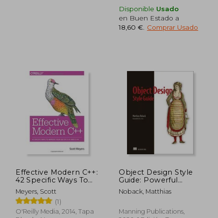
Disponible
Usado
en Buen Estado a
18,60 €
.
Comprar Usado
54,49 €
40,50
5%
5%
dcto.
dcto.
51,77 €
38,48
Effective Modern C++:
Object Design Style
42 Specific Ways To
Guide: Powerful
Improve Your Use Of
Techniques for
Meyers, Scott
Noback, Matthias
C++11 And C++14 (en
Creating Flexible,
(1)
Inglés)
Readable, and
Maintainable Object-
O'Reilly Media, 2014, Tapa
Manning Publications,