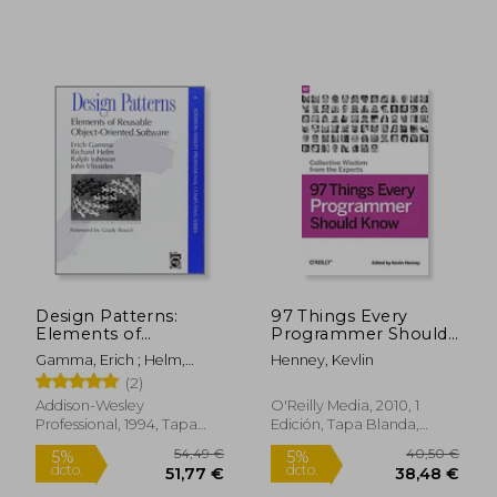
46,24 €
52,56
5%
5%
dcto.
dcto.
43,93 €
49,93
Design Patterns:
97 Things Every
Elements of
Programmer Should
Reusable Object-
Know: Collective
Gamma, Erich ; Helm,
Henney, Kevlin
Oriented Software
Wisdom From the
Richard ; Johnson, Ralph
(2)
(en Inglés)
Experts (en Inglés)
Addison-Wesley
O'Reilly Media, 2010, 1
Professional, 1994, Tapa
Edición, Tapa Blanda,
Dura, Nuevo
Nuevo