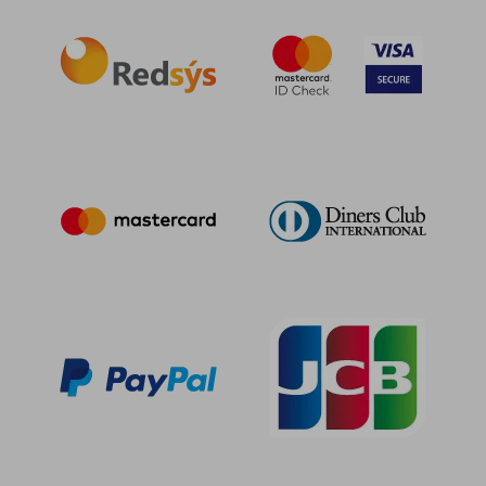
166,24 €
48,70
5%
5%
dcto.
dcto.
157,93 €
46,27