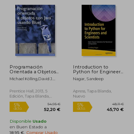
Programación
Introduction to
Orientada a Objetos
Python for Engineers
con Java Usando Blue
and Scientists: Open
Michael Kölling,David J.
Nagar, Sandeep
j.
Source Solutions for
Barnes
Numerical
Computation (en
Prentice Hall, 2013, 5
Apress, Tapa Blanda,
Inglés)
Edición, Tapa Blanda,
Nuevo
Nuevo
Disponible
Usado
en Buen Estado a
18,95 €
.
Comprar Usado