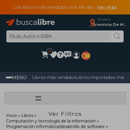
Los libros más vendidos con 5% dto
Ver más
Enviar a
Provincia De Madrid
0
MENÚ
Libros más vendidos
Libros importados más v
=
Ver Filtros
Inicio
Libros
Computación y tecnología de la información
Programación informática/desarrollo de software