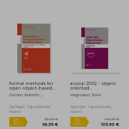
26,53 €
52,90
5%
5%
dcto.
dcto.
25,20 €
50,26
formal methods for
ecoop 2002 - object-
open object-based
oriented
distributed systems
programming (en
Gorrieri, Roberto ;
Magnusson, Boris
(en Inglés)
Inglés)
Wehrheim, Heike
Springer, Tapa Blanda,
Springer, Tapa Blanda,
Nuevo
Nuevo