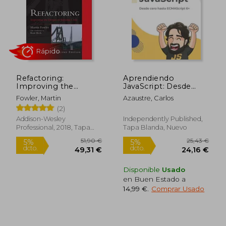
Refactoring:
Aprendiendo
Improving the
JavaScript: Desde
Design of Existing
cero hasta
Fowler, Martin
Azaustre, Carlos
Code (en Inglés)
ECMAScript 6+.
Rápido
(2)
Addison-Wesley
Independently Published,
Professional, 2018, Tapa
Tapa Blanda, Nuevo
Dura, Nuevo
Disponible
Usado
en Buen Estado a
14,99 €
.
Comprar Usado
51,90 €
25,43
5%
5%
dcto.
dcto.
49,31 €
24,16