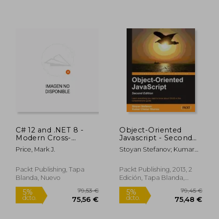
Edition (en Inglés)
C# 12 and .NET 8 -
Object-Oriented
Modern Cross-
Javascript - Second
Platform
Edition (en Inglés)
59,00 €
646,52
5%
5%
Price, Mark J.
Stoyan Stefanov; Kumar
Development
dcto.
dcto.
56,05 €
614,19
Chetan Sharma
Fundamentals -
Eighth Edition: Start
Packt Publishing, Tapa
Packt Publishing, 2013, 2
building websites and
Blanda, Nuevo
Edición, Tapa Blanda,
services with
Nuevo
ASP.NET Core 8,
Blazor, (en Inglés)