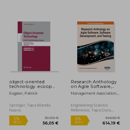
46,61 €
59,00
5%
5%
dcto.
dcto.
44,28 €
56,05
object-oriented
Research Anthology
technology. ecoop
on Agile Software,
2008 workshop
Software
Eugster, Patrick
Management Association,
reader (en Inglés)
Development, and
Information R.
Testing, VOL 1 (en
Inglés)
Springer, Tapa Blanda,
Engineering Science
Nuevo
Reference, Tapa Dura,
Nuevo