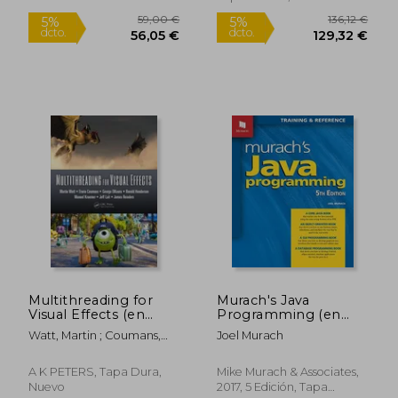
Multithreading for
Murach's Java
Visual Effects (en
Programming (en
Inglés)
Inglés)
Watt, Martin ; Coumans,
Joel Murach
Erwin ; Elkoura, George
A K PETERS, Tapa Dura,
Mike Murach & Associates,
59,00 €
136,12
5%
5%
Nuevo
2017, 5 Edición, Tapa
dcto.
dcto.
56,05 €
129,32