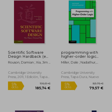
62,90 €
90,86
5%
5%
dcto.
dcto.
59,75 €
86,32
Scientific Software
programming with
Design Hardback (en
higher-order logic
Inglés)
(en Inglés)
Rouson, Damian ; Xia, Jim ;
Miller, Dale ; Nadathur,
Xu, Xiaofeng
Gopalan
Cambridge University
Cambridge University
Press, 2011, 1 Edición, Tapa
Press, Tapa Dura, Nuevo
Dura, Nuevo