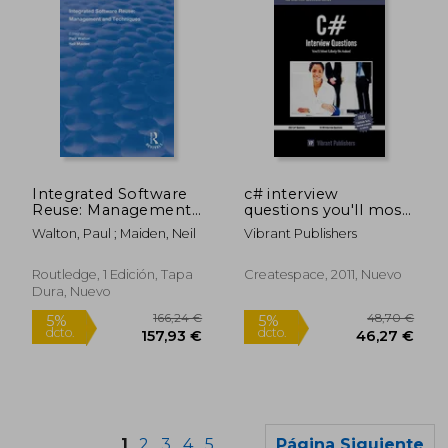
104,31 €
106,48
5%
5%
Integrated Software
c# interview
dcto.
dcto.
99,09 €
101,16
Reuse: Management
questions you'll most
and Techniques (en
likely be asked (en
Walton, Paul ; Maiden, Neil
Vibrant Publishers
Inglés)
Inglés)
Routledge, 1 Edición, Tapa
Createspace, 2011, Nuevo
Dura, Nuevo
1
2
3
4
5
Página Siguiente