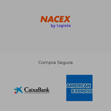
Compra Segura
14,27 €
131,27
5%
5%
dcto.
dcto.
13,56 €
124,71