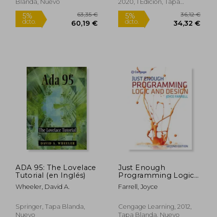
Oriented Code in Any
Blanda, Nuevo
2020, 1 Edición, Tapa
Oo Language, from
Blanda, Nuevo
Py (en Inglés)
ADA 95: The Lovelace
Just Enough
Tutorial (en Inglés)
Programming Logic
and Design (en
63,35 €
36,12
5%
5%
Wheeler, David A.
Farrell, Joyce
Inglés)
dcto.
dcto.
60,19 €
34,32
Springer, Tapa Blanda,
Cengage Learning, 2012,
Nuevo
Tapa Blanda, Nuevo