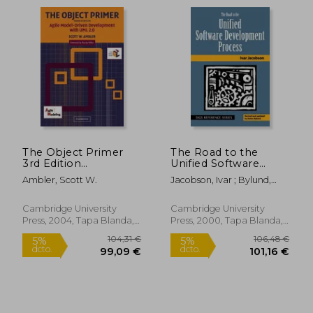
81,52 €
216,21
5%
5%
dcto.
dcto.
77,44 €
205,40
The Object Primer
The Road to the
3rd Edition
Unified Software
Paperback: Agile
Development
Ambler, Scott W.
Jacobson, Ivar ; Bylund,
Model-Driven
Process Paperback
Stefan
Development With
(Sigs Reference
uml 2. 0 (en Inglés)
Library) (en Inglés)
Cambridge University
Cambridge University
Press, 2004, Tapa Blanda,
Press, 2000, Tapa Blanda,
Nuevo
Nuevo