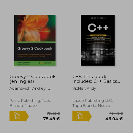
Groovy 2 Cookbook
C++: This book
(en Inglés)
includes: C++ Basics
for Beginners + C++
Adamovich, Andrey ;
Vickler, Andy
Common used
Fiandesio, Luciano
Libraries + C++
Performance Coding
Packt Publishing, Tapa
Ladoo Publishing LLC,
114,86 €
73,16
5%
5%
(en Inglés)
Blanda, Nuevo
Tapa Blanda, Nuevo
dcto.
dcto.
109,12 €
69,50