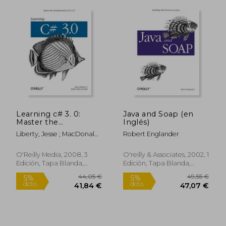
37,63 €
49,90
5%
5%
dcto.
dcto.
35,75 €
47,41
Learning c# 3. 0:
Java and Soap (en
Master the
Inglés)
Fundamentals of c#
Liberty, Jesse ; MacDonald,
Robert Englander
3. 0: (en Inglés)
Brian
O'Reilly Media, 2008, 3
O'reilly & Associates, 2002, 1
Edición, Tapa Blanda,
Edición, Tapa Blanda,
Nuevo
Nuevo