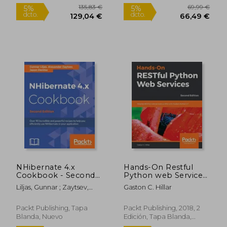
Blanda, Nuevo
NHibernate 4.x
Hands-On Restful
Cookbook - Second
Python web Services:
Edition (en Inglés)
Develop Restful web
Liljas, Gunnar ; Zaytsev,
Gaston C. Hillar
Services or Apis With
Alexander ; Dentler, Jason
Modern Python 3. 7,
2nd Edition (en
Packt Publishing, Tapa
Packt Publishing, 2018, 2
Inglés)
Blanda, Nuevo
Edición, Tapa Blanda,
Nuevo