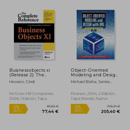
Businessobjects xi
Object-Oriented
(Release 2): The
Modeling and Design
Complete Reference
With Uml: United
Howson, Cindi
Michael Blaha; James
(en Inglés)
States Edition
Rumbaugh
(Alternative Etext
Formats) (en Inglés)
McGraw-Hill Companies,
Pearson, 2004, 2 Edición,
2006, 1 Edición, Tapa
Tapa Blanda, Nuevo
Blanda, Nuevo
79,45 €
48,46
5%
5%
dcto.
dcto.
75,48 €
46,04