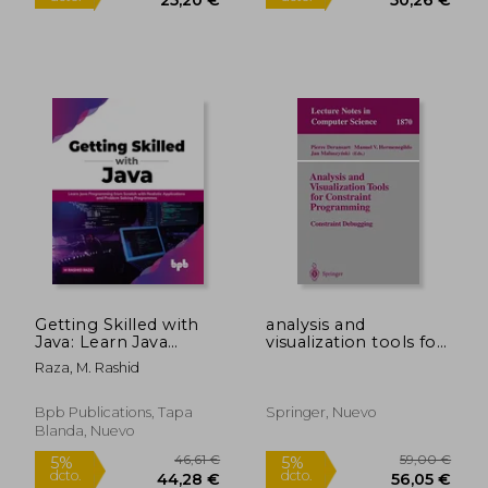
27,20 €
49,94
5%
5%
dcto.
dcto.
25,84 €
47,44
Getting Skilled with
analysis and
Java: Learn Java
visualization tools for
Programming from
constraint
Raza, M. Rashid
Scratch with Realistic
programming (en
Applications and
Inglés)
Problem Solving
Bpb Publications, Tapa
Springer, Nuevo
Programmes (en
Blanda, Nuevo
Inglés)