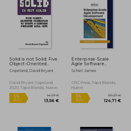
44,05 €
49,55
5%
5%
dcto.
dcto.
41,84 €
47,07
Solid is not Solid: Five
Enterprise-Scale
Object-Oriented
Agile Software
Principles to Create a
Development (en
Copeland, David Bryant
Schiel, James
Codebase Everyone
Inglés)
Will Hate (en Inglés)
David Bryant Copeland,
CRC Press, Tapa Blanda,
2020, Tapa Blanda, Nuevo
Nuevo