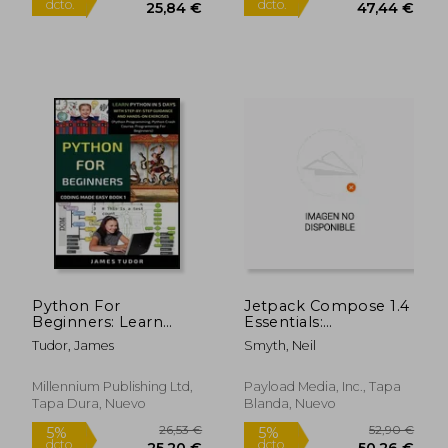
88,00 €
66,23
5%
5%
dcto.
dcto.
83,60 €
62,92
Python For
Jetpack Compose 1.4
Beginners: Learn
Essentials:
Python In 5 Days
Developing Android
Tudor, James
Smyth, Neil
With Step-by-Step
Apps with Jetpack
Guidance And Hands-
Compose 1.4, Android
On Exercises (Python
Studio, and Kotlin (en
Millennium Publishing Ltd,
Payload Media, Inc., Tapa
Programming,
Inglés)
Tapa Dura, Nuevo
Blanda, Nuevo
Python Crash Course,
Pro (en Inglés)