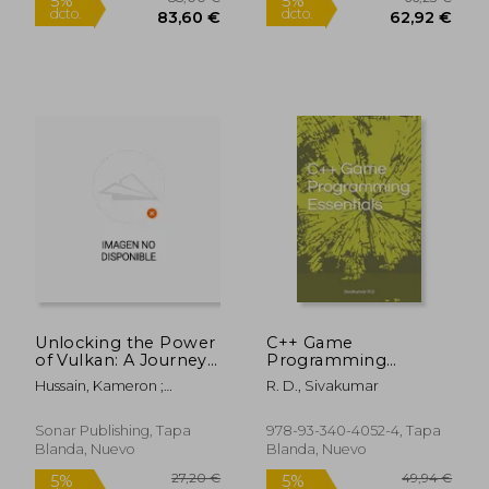
79,45 €
70,91
5%
5%
dcto.
dcto.
75,48 €
67,36
Unlocking the Power
C++ Game
of Vulkan: A Journey
Programming
into AI and Machine
Essentials (en Inglés)
Hussain, Kameron ;
R. D., Sivakumar
Learning (en Inglés)
Hussain, Frahaan
Sonar Publishing, Tapa
978-93-340-4052-4, Tapa
Blanda, Nuevo
Blanda, Nuevo