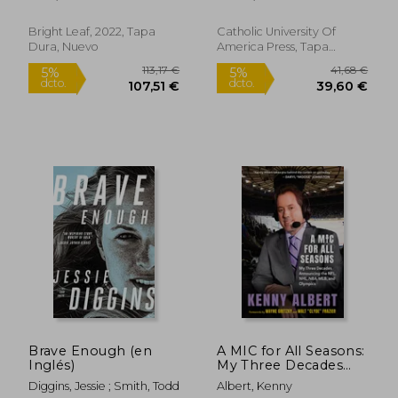
Game (en Inglés)
Bright Leaf, 2022, Tapa
Catholic University Of
Dura, Nuevo
America Press, Tapa
Blanda, Nuevo
14,15 €
14,1
5%
5%
dcto.
dcto.
13,44 €
13,44
Brave Enough (en
A MIC for All Seasons:
Inglés)
My Three Decades
Announcing the Nfl,
Diggins, Jessie ; Smith, Todd
Albert, Kenny
Nhl, Nba, Mlb, and