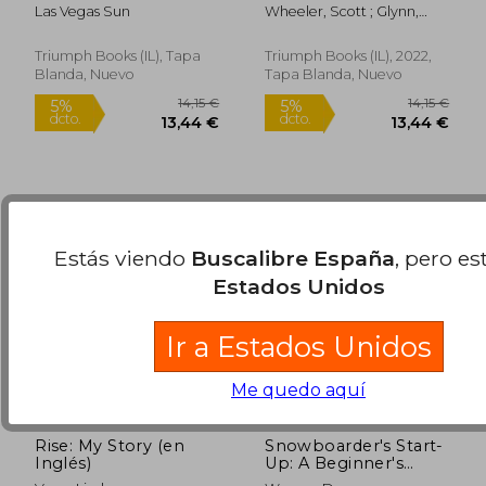
Golden Knights
Behind the Scenes
Las Vegas Sun
Wheeler, Scott ; Glynn,
Conquered Their
With the Toronto
Steve Dangle
Stanley Cup Quest
Maple Leafs at the
(en Inglés)
nhl Draft (en Inglés)
Triumph Books (IL), Tapa
Triumph Books (IL), 2022,
Blanda, Nuevo
Tapa Blanda, Nuevo
26,31 €
21,59
5%
5%
dcto.
dcto.
24,99 €
20,51
Estás viendo
Buscalibre España
, pero es
Estados Unidos
Ir a Estados Unidos
Me quedo aquí
Rise: My Story (en
Snowboarder's Start-
Inglés)
Up: A Beginner's
Guide to