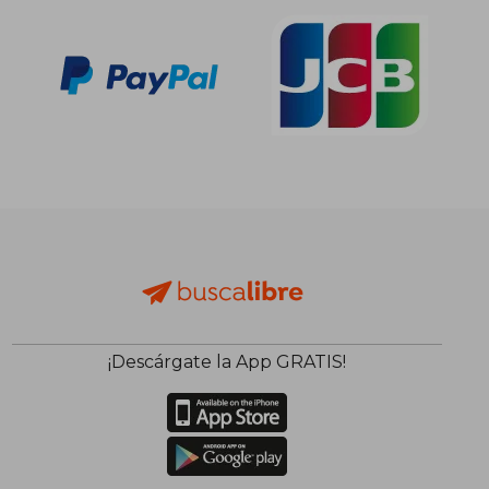
dcto.
dcto.
29,91 €
29,65
¡Descárgate la App GRATIS!