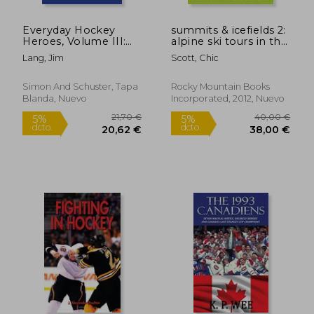
Everyday Hockey
summits & icefields 2:
Heroes, Volume III:
alpine ski tours in the
More Uplifting Stories
columbia mountains
Lang, Jim
Scott, Chic
Celebrating Our
(en Inglés)
Great Game (en
Inglés)
Simon And Schuster, Tapa
Rocky Mountain Books
Blanda, Nuevo
Incorporated, 2012, Nuevo
22,39 €
21,67
5%
5%
dcto.
dcto.
21,27 €
20,59