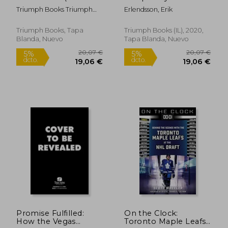
Inglés)
Lightning's
Triumph Books Triumph
Erlendsson, Erik
Unforgettable Run to
6,15 €
30,75
5%
5%
Books
the 2020 Stanley Cup
dcto.
dcto.
5,84 €
29,21
(en Inglés)
Triumph Books, Tapa
Triumph Books (IL), 2020,
Blanda, Nuevo
Tapa Blanda, Nuevo
Promise Fulfilled:
On the Clock:
How the Vegas
Toronto Maple Leafs: