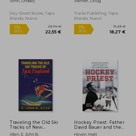
Vonn, Lindsey
Werner, Doug
Snowboarding (en
Inglés)
Dey Street Books, Tapa
Tracks Publishing, Tapa
Blanda, Nuevo
Blanda, Nuevo
20,07 €
20,07
5%
5%
dcto.
dcto.
19,06 €
19,06
Traveling the Old Ski
Hockey Priest: Father
Tracks of New
David Bauer and the
England (en Inglés)
Spirit of the Canadian
Allen, E. John B.
Hoven, Matt