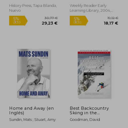
History Press, Tapa Blanda,
Weekly Reader Early
Nuevo
Learning Library, 2004,
Nuevo
113,17 €
41,68
5%
5%
dcto.
dcto.
107,51 €
39,60
Home and Away (en
Best Backcountry
Inglés)
Skiing in the
Northeast: 50 Classic
Sundin, Mats ; Stuart, Amy
Goodman, David
ski Tours in new
England and new