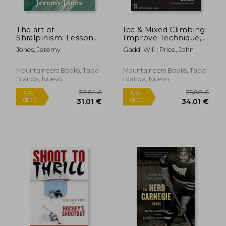
The art of
Ice & Mixed Climbing:
Shralpinism: Lessons
Improve Technique,
From the Mountains
Safety, and
Jones, Jeremy
Gadd, Will ; Price, John
(en Inglés)
Performance (en
55,97 €
36,00
5%
5%
Inglés)
dcto.
dcto.
53,17 €
34,20
Mountaineers Books, Tapa
Mountaineers Books, Tapa
Blanda, Nuevo
Blanda, Nuevo