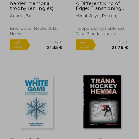
herder memorial
A Different Kind of
trophy (en Inglés)
Edge: Transitioning
from Skater to
Abbott, Bill
Hecht, Jolyn ; Rensch,
Coach: A Guide to
Jessica
Figure Skating
Foundations (en
Breakwater Books, 2012,
Independently Published,
Inglés)
Nuevo
Tapa Blanda, Nuevo
16,45 €
31,45
5%
5%
dcto.
dcto.
15,63 €
29,88