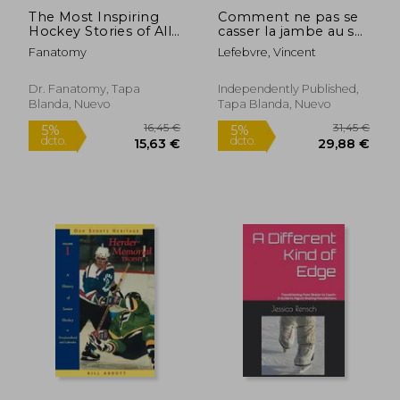
The Most Inspiring
Comment ne pas se
Hockey Stories of All
casser la jambe au ski
Time For Young
?: Découvrez les
Fanatomy
Lefebvre, Vincent
Canadians: 30+
secrets pour
Inspiring Tales, 100+
maîtriser les pistes en
Hockey Trivia, and a
toute sécurité avec
Dr. Fanatomy, Tapa
Independently Published,
Quiz Chapter for
notre guide complet
Blanda, Nuevo
Tapa Blanda, Nuevo
Young Hockey Lovers
sur le ski, pré (en
(en Inglés)
Francés)
36,48 €
36,48
5%
5%
dcto.
dcto.
34,66 €
34,66