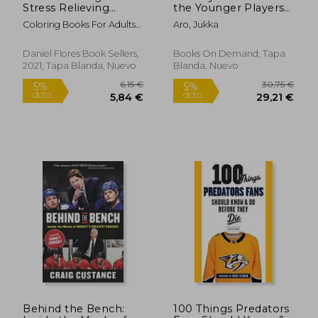
Stress Relieving
the Younger Players
Designs Animals,
(en Inglés)
Coloring Books For Adults
Aro, Jukka
Mandalas, Flowers,
Relaxation ; Adult Coloring
Paisley Patterns and
Books ; Coloring Books For
so Much More: Stress
Daniel Flores Book Sellers,
Books On Demand, Tapa
Adults
Relieving Designs
2021, Tapa Blanda, Nuevo
Blanda, Nuevo
Animals,M And so
Much More: Coloring
Book for Adults (en
Inglés)
Behind the Bench:
100 Things Predators
9,76 €
29,37
5%
5%