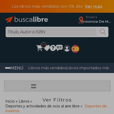
Los libros más vendidos con 5% dto
Ver más
Enviar a
Provincia De Madrid
0
MENÚ
Libros más vendidos
Libros importados más v
=
Ver Filtros
Inicio
Libros
Deportes y actividades de ocio al aire libre
Deportes de
invierno