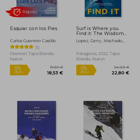
Esquiar con los Pies
Surf is Where you
Find it: The Wisdom
of Waves, any Time,
Carlos Guerrero Castillo
Lopez, Gerry ; Machado,
Anywhere, any way
Rob ; Pezman, Steve
(1)
(en Inglés)
Desnivel, Tapa Blanda,
Patagonia, 2022, Tapa
Nuevo
Blanda, Nuevo
Rápido
19,50 €
24,00
5%
5%