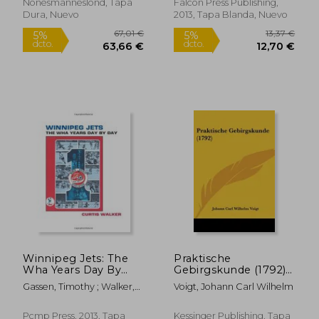
Nonesmanneslond, Tapa
Falcon Press Publishing,
Dura, Nuevo
2013, Tapa Blanda, Nuevo
30,77 €
19,1
5%
5%
dcto.
dcto.
29,23 €
18,17
Winnipeg Jets: The
Praktische
Wha Years Day By
Gebirgskunde (1792)
Day (en Inglés)
(en Alemán)
Gassen, Timothy ; Walker,
Voigt, Johann Carl Wilhelm
Curtis
Pcmp Press, 2013, Tapa
Kessinger Publishing, Tapa