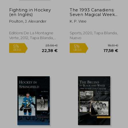
Fighting in Hockey
The 1993 Canadiens:
(en Inglés)
Seven Magical Weeks,
Unlikely Heroes and
Poulton, J. Alexander
K. P. Wee
Canada’S Last Stanley
cup Champions (en
Inglés)
Editions De La Montagne
Sports, 2020, Tapa Blanda,
Verte, 2012, Tapa Blanda,
Nuevo
Nuevo
21,70 €
40,00
5%
5%
dcto.
dcto.
20,62 €
38,00