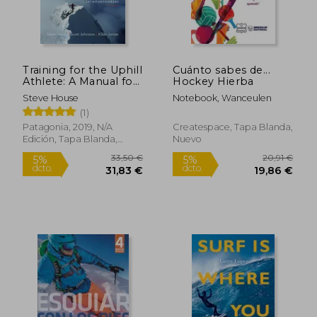
Training for the Uphill
Cuánto sabes de...
Athlete: A Manual for
Hockey Hierba
Mountain Runners
Steve House
Notebook, Wanceulen
and ski Mountaineers
(1)
(en Inglés)
Patagonia, 2019, N/A
Createspace, Tapa Blanda,
Edición, Tapa Blanda,
Nuevo
Nuevo
33,50 €
20,91
5%
5%
dcto.
dcto.
31,83 €
19,86