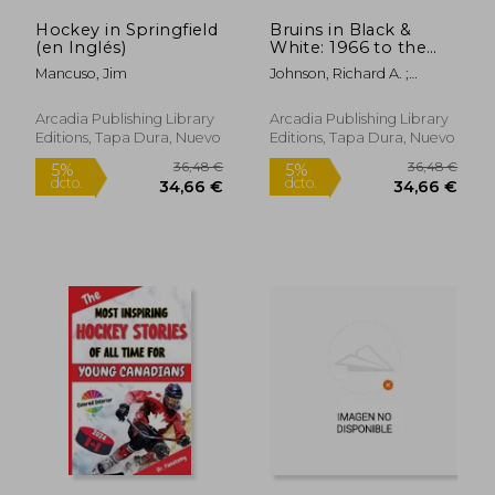
Hockey in Springfield
Bruins in Black &
(en Inglés)
White: 1966 to the
21st Century (en
Mancuso, Jim
Johnson, Richard A. ;
Inglés)
Codagnone, Brian
Arcadia Publishing Library
Arcadia Publishing Library
Editions, Tapa Dura, Nuevo
Editions, Tapa Dura, Nuevo
23,56 €
18,5
5%
5%
dcto.
dcto.
22,38 €
17,58