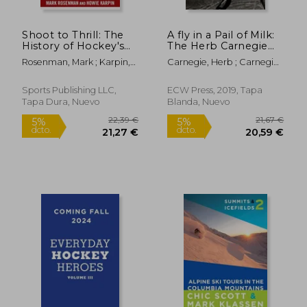
Shoot to Thrill: The
A fly in a Pail of Milk:
History of Hockey's
The Herb Carnegie
Shootout (en Inglés)
Story (en Inglés)
Rosenman, Mark ; Karpin,
Carnegie, Herb ; Carnegie,
Howie ; McDonald, Jiggs
Bernice
Sports Publishing LLC,
ECW Press, 2019, Tapa
Tapa Dura, Nuevo
Blanda, Nuevo
32,64 €
35,80
5%
5%
dcto.
dcto.
31,01 €
34,01