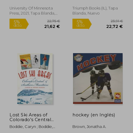
Olympics (en Inglés)
University Of Minnesota
Triumph Books (IL), Tapa
Press, 2021, Tapa Blanda,
Blanda, Nuevo
Nuevo
23,74 €
19,23
5%
5%
dcto.
dcto.
22,55 €
18,27
Lost Ski Areas of
hockey (en Inglés)
Colorado's Central
and Southern
Boddie, Caryn ; Boddie,
Brown, Jonatha A.
Mountains (en Inglés)
Peter