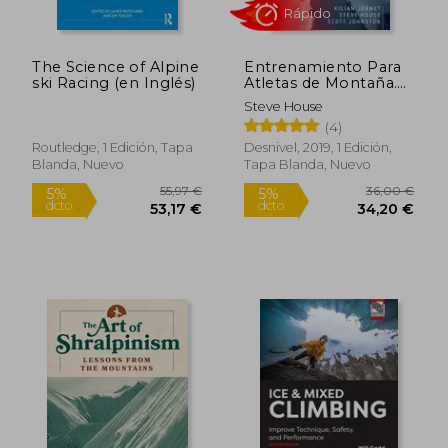
The Science of Alpine
Entrenamiento Para
34,96 €
29,60
5%
5%
ski Racing (en Inglés)
Atletas de Montaña.
dcto.
dcto.
33,22 €
28,12
El Manual Definitivo
Steve House
Para Esquiiadores y
(4)
Corredores de
Montaña: El Manual
Routledge, 1 Edición, Tapa
Desnivel, 2019, 1 Edición,
Definitivo Para
Blanda, Nuevo
Tapa Blanda, Nuevo
Esquiadores y
Corredores de
Montaña
Rápido