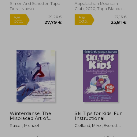
York: 50 Classic ski
Simon And Schuster, Tapa
Appalachian Mountain
and Snowboard Tours
Dura, Nuevo
Club, 2020, Tapa Blanda,
in new England and
Nuevo
new York (en Inglés)
22,75 €
23,91
5%
5%
dcto.
dcto.
21,62 €
22,72
Winterdanse: The
Ski Tips for Kids: Fun
Misplaced Art of
Instructional
Snow Ballet (en
Techniques With
Russell, Michael
Clelland, Mike ; Everett,
Inglés)
Cartoons (en Inglés)
Alex