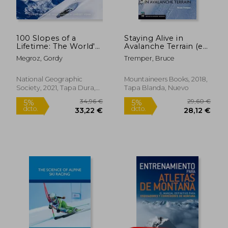
32,00 €
32,00
5%
5%
dcto.
dcto.
30,40 €
30,40
100 Slopes of a
Staying Alive in
Lifetime: The World'S
Avalanche Terrain (en
Ultimate ski and
Inglés)
Megroz, Gordy
Tremper, Bruce
Snowboard
Destinations (en
Inglés)
National Geographic
Mountaineers Books, 2018,
Society, 2021, Tapa Dura,
Tapa Blanda, Nuevo
Nuevo