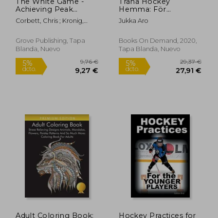
The White Game -
Träna Hockey
Achieving Peak
Hemma: För
Performance With
Hockeyspelare och
Corbett, Chris ; Kronig,
Jukka Aro
The Power Of
Föräldrar (en Sueco)
Peter
Presence (en Inglés)
Grove Publishing, Tapa
Books On Demand, 2020,
Blanda, Nuevo
Tapa Blanda, Nuevo
22,47 €
22,90
5%
5%
dcto.
dcto.
21,35 €
21,76
Adult Coloring Book:
Hockey Practices for