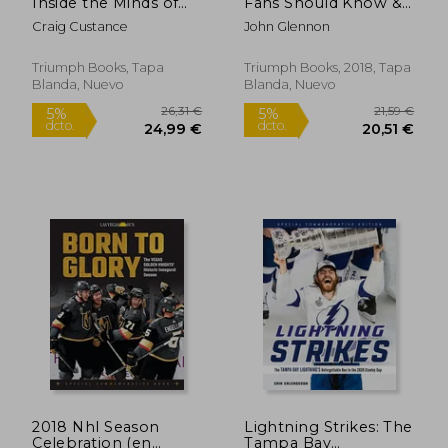
Inside the Minds of
Fans Should Know &
dcto.
dcto.
9,27 €
27,91
Hockey's Greatest
do Before They die
Craig Custance
John Glennon
Coaches
(100 Things. Fans
Should Know) (en
Inglés)
Triumph Books, Tapa
Triumph Books, 2018, Tapa
Blanda, Nuevo
Blanda, Nuevo
2018 Nhl Season
Lightning Strikes: The
Celebration (en
Tampa Bay