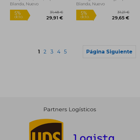
Blanda, Nuevo
Blanda, Nuevo
1
2
3
4
5
Página Siguiente
Partners Logísticos
29,26 €
27,16
5%
5%
dcto.
dcto.
27,79 €
25,81