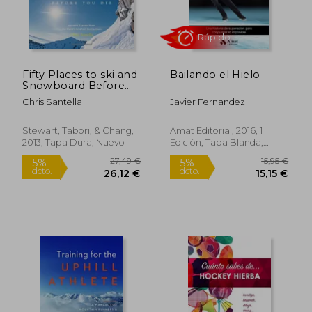
Fifty Places to ski and
Bailando el Hielo
Snowboard Before
you Die: Downhill
Chris Santella
Javier Fernandez
Experts Share the
Rápido
World's Greatest
Destinations (en
Stewart, Tabori, & Chang,
Amat Editorial, 2016, 1
Inglés)
2013, Tapa Dura, Nuevo
Edición, Tapa Blanda,
Nuevo
27,49 €
15,95
5%
5%
dcto.
dcto.
26,12 €
15,15