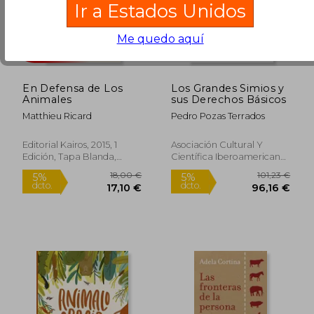
Ir a Estados Unidos
Me quedo aquí
En Defensa de Los
Los Grandes Simios y
Animales
sus Derechos Básicos
Matthieu Ricard
Pedro Pozas Terrados
Editorial Kairos, 2015, 1
Asociación Cultural Y
Edición, Tapa Blanda,
Científica Iberoamericana,
Nuevo
2019, 1 Edición, Tapa
Blanda, Nuevo
14,00 €
20,24
5%
5%
dcto.
dcto.
13,30 €
19,23