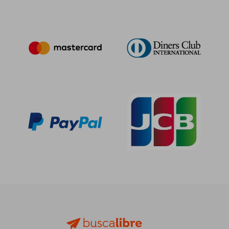
25,00 €
10,90
5%
5%
dcto.
dcto.
23,75 €
10,36