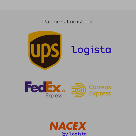
Partners Logísticos
Rápido
18,00 €
179,78
5%
5%
dcto.
dcto.
17,10 €
170,79