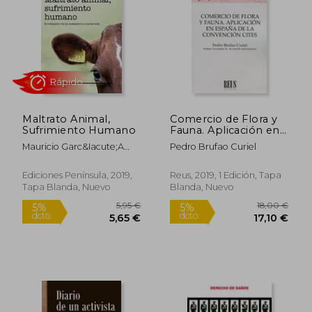
Rápido
Maltrato Animal,
Comercio de Flora y
Sufrimiento Humano
Fauna. Aplicación en
España de la
Mauricio Garc&Iacute;A
Pedro Brufao Curiel
Convención Cites
Pereira
14,90 €
22,00
5%
5%
Ediciones Península, 2019,
Reus, 2019, 1 Edición, Tapa
dcto.
dcto.
14,16 €
20,90
Tapa Blanda, Nuevo
Blanda, Nuevo