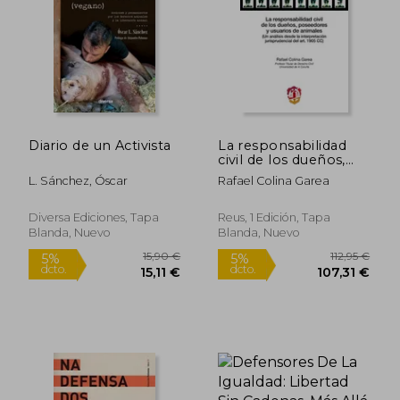
Rápido
Rápido
Diario de un Activista
La responsabilidad
civil de los dueños,
poseedores y
L. Sánchez, Óscar
Rafael Colina Garea
usuarios de animales:
Un análisis desde la
interpretación
Diversa Ediciones, Tapa
Reus, 1 Edición, Tapa
jurisprudencial del art.
Blanda, Nuevo
Blanda, Nuevo
1905 C.c. (Derecho de
18,00 €
25,50
5%
5%
Daños)
dcto.
dcto.
17,10 €
24,23