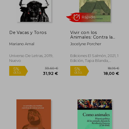
28,00 €
18,90
5%
5%
dcto.
dcto.
26,60 €
17,96
De Vacas y Toros
Vivir con los
Animales: Contra la
Ganadería Industrial y
Mariano Arnal
Jocelyne Porcher
la "Liberación Animal":
6 (Naturamque Sequi)
Universo De Letras, 2019,
Ediciones El Salmón, 2021, 1
Nuevo
Edición, Tapa Blanda,
Nuevo
Rápido