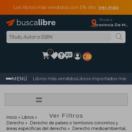
Los libros más vendidos con 5% dto
Ver más
Enviar a
Provincia De Madrid
0
MENÚ
Libros más vendidos
Libros importados más v
=
Ver Filtros
Inicio
Libros
Derecho
Derecho de países o territorios concretos y
áreas específicas del derecho
Derecho medioambiental,