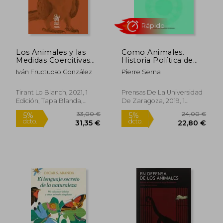
Los Animales y las
Como Animales.
33,60 €
18,95
5%
5%
Medidas Coercitivas
Historia Política de
dcto.
dcto.
31,92 €
18,00
de Carácter Procesal
los Animales Durante
Iván Fructuoso González
Pierre Serna
(Animales y Derecho)
la Revolución
Francesa (Ciencias
Sociales)
Tirant Lo Blanch, 2021, 1
Prensas De La Universidad
Edición, Tapa Blanda,
De Zaragoza, 2019, 1
Nuevo
Edición, Tapa Blanda,
Nuevo
Rápido