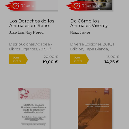
Los Derechos de los
De Cómo los
Animales en Serio
Animales Viven y
Mueren
José Luis Rey Pérez
Ruiz, Javier
Distribuciones Agapea -
Diversa Ediciones, 2016, 1
Libros Urgentes, 2019, 1ª
Edición, Tapa Blanda,
Edición, Tapa Blanda,
Nuevo
Nuevo
18,00 €
17,34
5%
5%
dcto.
dcto.
17,10 €
16,48