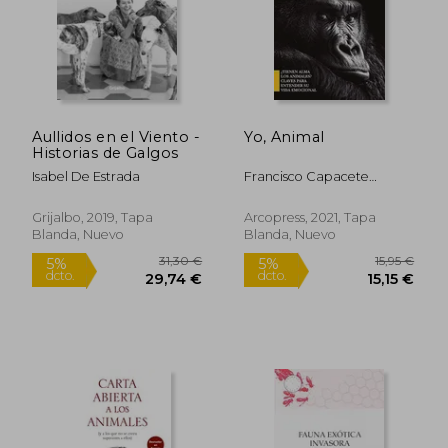
Aullidos en el Viento -
Yo, Animal
Historias de Galgos
Isabel De Estrada
Francisco Capacete
Gonz&Aacute;Lez
Grijalbo, 2019, Tapa
Arcopress, 2021, Tapa
Blanda, Nuevo
Blanda, Nuevo
31,30 €
15,95
5%
5%