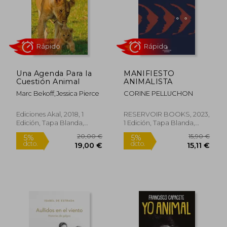
Una Agenda Para la
MANIFIESTO
Cuestión Animal
ANIMALISTA
Marc Bekoff,Jessica Pierce
CORINE PELLUCHON
Rápido
Rápido
Ediciones Akal, 2018, 1
RESERVOIR BOOKS, 2023,
Edición, Tapa Blanda,
1 Edición, Tapa Blanda,
Nuevo
Nuevo
20,00 €
15,90
5%
5%
dcto.
dcto.
19,00 €
15,11