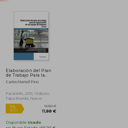
Elaboración del Plan
de Trabajo Para la
Organización de un
Carlos Martell Pino
Equipo de Limpieza
(cp - Certificado
Profesionalidad)
Paraninfo, 2015, 1 Edición,
Tapa Blanda, Nuevo
Disponible
Usado
en Buen Estado a
10,20 €