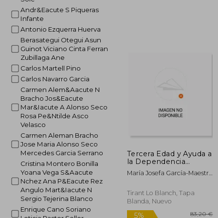
1
5%
Andr&Eacute S Piqueras
dcto.
15
Infante
Antonio Ezquerra Huerva
Berasategui Otegui Asun
Guinot Viciano Cinta Ferran
Zubillaga Ane
Carlos Martell Pino
Carlos Navarro Garcia
Carmen Alem&Aacute N
Bracho Jos&Eacute
Mar&Iacute A Alonso Seco
Rosa Pe&Ntilde Asco
Velasco
Carmen Aleman Bracho
Jose Maria Alonso Seco
Mercedes Garcia Serrano
Tercera Edad y Ayuda a
la Dependencia
Cristina Montero Bonilla
(Monografías)
Yoana Vega S&Aacute
María Josefa García-Maestro
Nchez Ana P&Eacute Rez
García
Angulo Mart&Iacute N
Tirant Lo Blanch, Tapa
Sergio Tejerina Blanco
Blanda, Nuevo
Enrique Cano Soriano