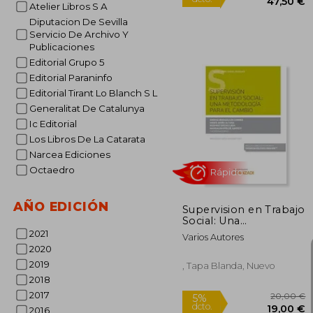
Atelier Libros S A
Diputacion De Sevilla
Servicio De Archivo Y
Publicaciones
Editorial Grupo 5
Editorial Paraninfo
Editorial Tirant Lo Blanch S L
Generalitat De Catalunya
Ic Editorial
50
5%
dcto.
47
Los Libros De La Catarata
Narcea Ediciones
Octaedro
AÑO EDICIÓN
Supervision en Trabajo
Social: Una
Metodologia Para el
2021
Varios Autores
Cambi
2020
2019
, Tapa Blanda, Nuevo
2018
2017
2016