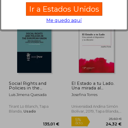
Ir a Estados Unidos
Me quedo aquí
,00 €
24,47 €
5%
dcto.
,00 €
23,25 €
Social Rights and
El Estado a tu Lado.
Policies in the
Una mirada al
European Union new
dispositivo y su
Luis Jimena Quesada
Josefina Torres
Challenges in a
discurso
Context of Economic
Crisis (Legal Studies)
Tirant Lo Blanch, Tapa
Universidad Andina Simón
Blanda,
Usado
Bolívar, 2019, Tapa Blanda,
Nuevo