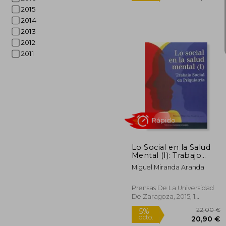
2015
Rápido
2014
2013
2012
2011
20
5%
dcto.
19
Lo Social en la Salud
Mental (I): Trabajo
Social en Psiquiatria
Miguel Miranda Aranda
Prensas De La Universidad
De Zaragoza, 2015, 1
Edición, Tapa Blanda,
Nuevo