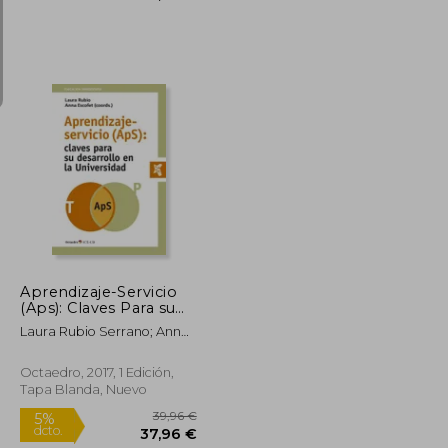
Rápido
31,95 €
12,00 €
30,98 €
Aprendizaje-Servicio
(Aps): Claves Para su
Desarrollo en la
Laura Rubio Serrano; Anna
Universidad
Escofet Roig
Octaedro, 2017, 1 Edición,
Tapa Blanda, Nuevo