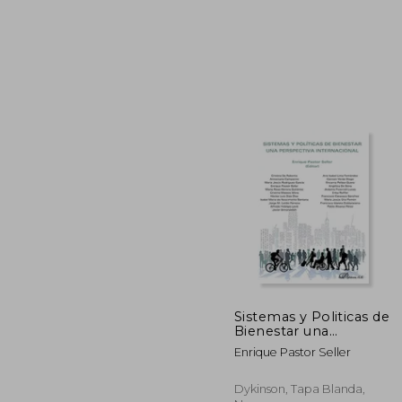
2
5%
dcto.
23
Sistemas y Politicas de
Bienestar una
Perspectiva
Enrique Pastor Seller
Internacional
Dykinson, Tapa Blanda,