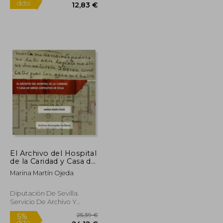
26,00 €
13,50 €
5%
dcto.
24,70 €
12,83 €
El Archivo del Hospital
de la Caridad y Casa de
Niños Expósitos de
Marina Martín Ojeda
Écija: 20 (Archivos
Municipales Sevillanos)
Diputación De Sevilla.
Servicio De Archivo Y
Publicaciones, 2021, 1
Edición, Tapa Blanda,