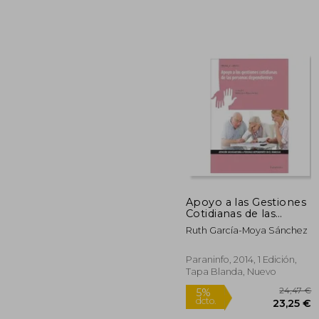
Rápido
22
5%
dcto.
20
Apoyo a las Gestiones
Cotidianas de las
Personas
Ruth García-Moya Sánchez
Dependientes
Paraninfo, 2014, 1 Edición,
Tapa Blanda, Nuevo