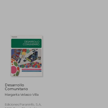
13,50 €
10,00 €
5%
dcto.
12,83 €
9,50 €
Desarrollo
Comunitario
Margarita Velasco Villa
Ediciones Paraninfo, S.A,