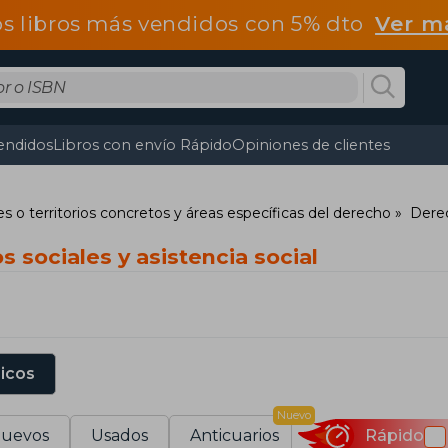
os libros más vendidos con 5% dto
Ver m
endidos
Libros con envío Rápido
Opiniones de clientes
s o territorios concretos y áreas específicas del derecho
Derec
s sociales y asistencia social
sicos
Nuevo
uevos
Usados
Anticuarios
Rápido