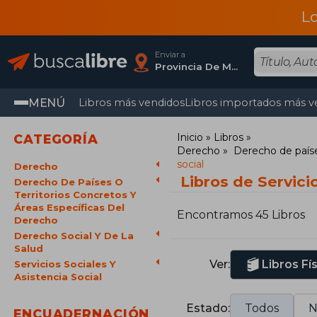
L
Enviar a
Provincia De Madrid
MENÚ
Libros más vendidos
Libros importados más v
Inicio
Libros
CATEGORÍA
Derecho
Derecho de paíse
social
Derecho
Libros de Servicio
Derecho De Países O
Territorios Concretos Y
Áreas Específicas Del
Encontramos 45 Libros
Derecho
Derecho Social Y De La
Salud
Ver:
Libros Fí
Servicios Sociales Y
Asistencia Social
Estado:
Todos
N
ENCUADERNACIÓN