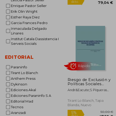
Leticia Pastor Seller
Enrique Pastor Seller
Erik Olin Wright
Esther Raya Diez
Garcia Frances Pedro
Inmaculada Delgado
Linares
8
5%
Institut Catala Dassistencia I
dcto.
79
Serveis Socials
EDITORIAL
Paraninfo
Tirant Lo Blanch
Anthem Press
Riesgo de Exclusión y
Políticas Sociales
Dykinson
Autonómicas en
Ediciones Akal
Andr&Eacute;S Piqueras
España (Políticas de
Infante
Ediciones Paraninfo S A
Bienestar Social)
Tirant Lo Blanch, Tapa
Editorial Mad
Blanda, Nuevo
Tecnos
Rápido
Aranzadi