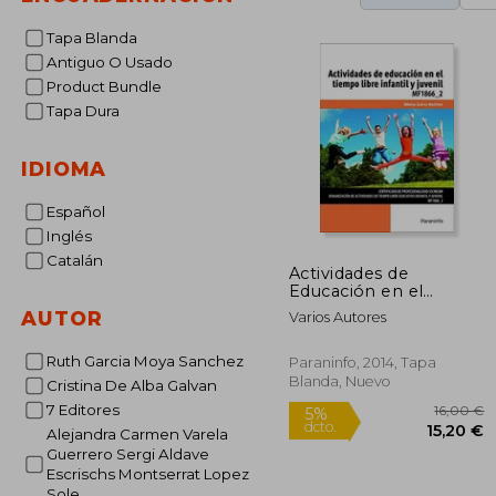
Tapa Blanda
Antiguo O Usado
Product Bundle
Tapa Dura
IDIOMA
Español
Inglés
Catalán
Actividades de
Educación en el
Tiempo Libre Infantil
AUTOR
Varios Autores
y Juvenil. Certificados
de Profesionalidad.
Dinamización de
Ruth Garcia Moya Sanchez
Paraninfo, 2014, Tapa
Actividades de Tiempo
Blanda, Nuevo
Cristina De Alba Galvan
Libre Educativo
7 Editores
Infantil y Juvenil
Alejandra Carmen Varela
Guerrero Sergi Aldave
Escrischs Montserrat Lopez
Sole