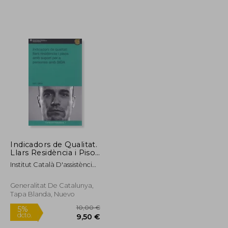
25,60 €
39,96 €
5%
dcto.
24,32 €
37,96 €
Indicadors de Qualitat.
Llars Residència i Pisos
amb Suport per a
Institut Català D'assistència I
Persones amb Sida
Serveis Socials
(en Catalán)
Generalitat De Catalunya,
Tapa Blanda, Nuevo