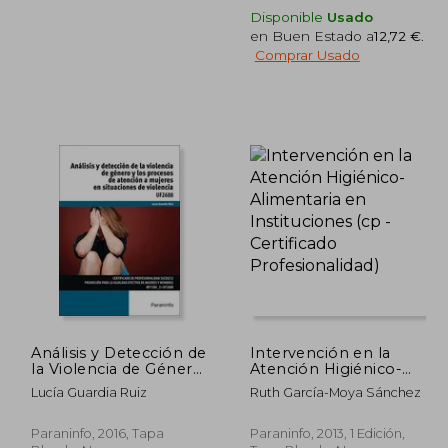
Disponible
Usado
en Buen Estado a
12,72 €
.
Comprar Usado
Rápido
4,47 €
24,47 €
5%
5%
dcto.
dcto.
,25 €
23,25 €
Análisis y Detección de
Intervención en la
la Violencia de Género
Atención Higiénico-
y los Procesos de
Alimentaria en
Lucía Guardia Ruiz
Ruth García-Moya Sánchez
Atención a Mujeres en
Instituciones (cp -
Situaciones de
Certificado
Violencia
Profesionalidad)
Paraninfo, 2016, Tapa
Paraninfo, 2013, 1 Edición,