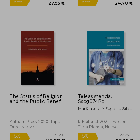
3,20 €
29,00 €
5%
5%
dcto.
dcto.
,04 €
27,55 €
The Status of Religion
Teleasistencia.
and the Public Benefit
Sscg074Po
in Charity law (en
Mar&Iacute;A Eugenia Siles
Inglés)
Molina
Anthem Press, 2020, Tapa
Ic Editorial, 2021, 1 Edición,
Dura, Nuevo
Tapa Blanda, Nuevo