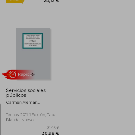
Nuevo
27,73 €
25,39 €
5%
dcto.
26,35 €
24,12 €
Servicios sociales
públicos
Carmen Alemán
Bracho,José María Alonso
Seco,Mercedes García
Tecnos, 2011, 1 Edición, Tapa
Serrano
Blanda, Nuevo