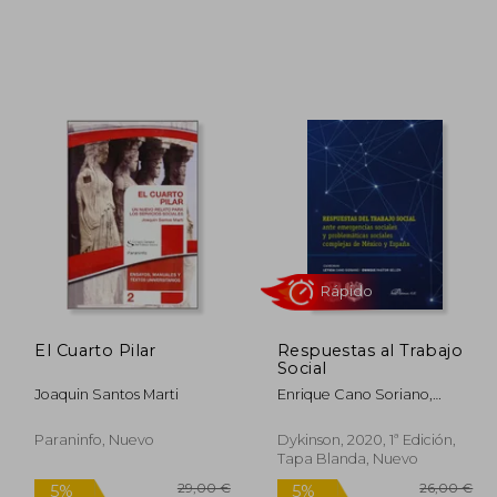
6,00 €
18,00 €
5%
5%
dcto.
dcto.
,20 €
17,10 €
El Cuarto Pilar
Respuestas al Trabajo
Social
Joaquin Santos Marti
Enrique Cano Soriano,
Leticia, Pastor Seller
Rápido
Paraninfo, Nuevo
Dykinson, 2020, 1ª Edición,
Tapa Blanda, Nuevo