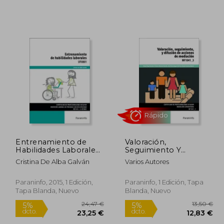
,00 €
5%
dcto.
,90 €
135,01 €
Entrenamiento de
Valoración,
Habilidades Laborales
Seguimiento Y
(cp - Certificado
Difusión De Acciones
Cristina De Alba Galván
Varios Autores
Profesionalidad)
De Mediación (Cp -
Certificado
Profesionalidad)
Paraninfo, 2015, 1 Edición,
Paraninfo, 1 Edición, Tapa
Tapa Blanda, Nuevo
Blanda, Nuevo