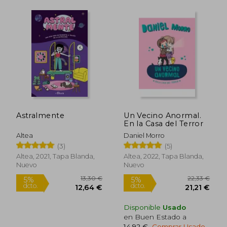
Astralmente
Un Vecino Anormal.
En la Casa del Terror
19,39 €
22,60
5%
5%
Altea
Daniel Morro
dcto.
dcto.
18,43 €
21,47
(3)
(5)
Altea, 2021, Tapa Blanda,
Altea, 2022, Tapa Blanda,
Nuevo
Nuevo
Disponible
Usado
en Buen Estado a
14,92 €
.
Comprar Usado