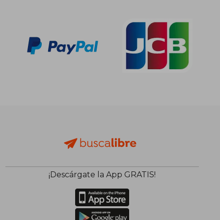
dcto.
dcto.
18,57 €
16,49
¡Descárgate la App GRATIS!