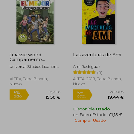
Jurassic wolrd.
Las aventuras de Ami
Campamento
Cretácico - el mejor
Universal Studios Licensing
Ami Rodríguez
libro para colorear
LLC
(8)
ALTEA, Tapa Blanda,
ALTEA, 2018, Tapa Blanda,
Nuevo
Nuevo
Disponible
Usado
en Buen Estado a
11,15 €
.
Comprar Usado
17,78 €
22,60
5%
5%
dcto.
dcto.
16,89 €
21,47