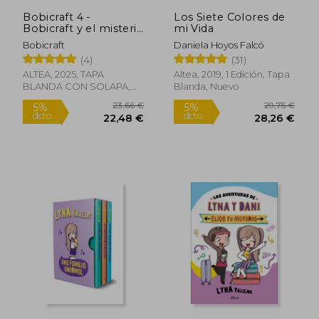
Bobicraft 4 -
Los Siete Colores de
Bobicraft y el misterio
mi Vida
del Capitán Onimus
Bobicraft
Daniela Hoyos Falcó
(4)
(31)
ALTEA, 2025, TAPA
Altea, 2019, 1 Edición, Tapa
BLANDA CON SOLAPA,
Blanda, Nuevo
Nuevo
23,66 €
29,75
5%
5%
dcto.
dcto.
22,48 €
28,26