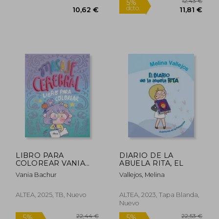
23,66 €
12,1
5%
5%
dcto.
dcto.
22,48 €
11,52
LIBRO PARA
DIARIO DE LA
COLOREAR VANIA
ABUELA RITA, EL
BACHUR
Vania Bachur
Vallejos, Melina
ALTEA, 2025, TB, Nuevo
ALTEA, 2023, Tapa Blanda,
Nuevo