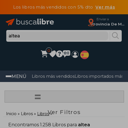
Los libros más vendidos con 5% dto
Ver más
Enviar a
Provincia De Madrid
0
MENÚ
Libros más vendidos
Libros importados más v
=
Ver Filtros
Inicio
Libros
Libros
Encontramos 1.258 Libros para
altea