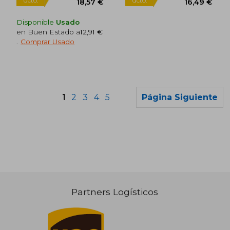
Disponible
Usado
en Buen Estado a
12,91 €
.
Comprar Usado
1
2
3
4
5
Página Siguiente
12,43
5%
dcto.
10,62 €
11,81
Partners Logísticos