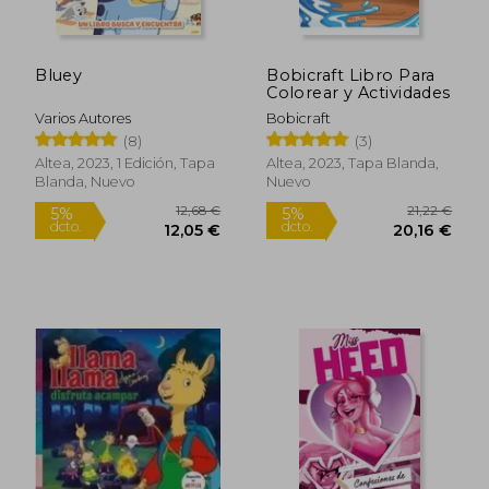
23,02
5%
dcto.
147,55 €
21,87
Bluey
Bobicraft Libro Para
Colorear y Actividades
Varios Autores
Bobicraft
(8)
(3)
Altea, 2023, 1 Edición, Tapa
Altea, 2023, Tapa Blanda,
Blanda, Nuevo
Nuevo