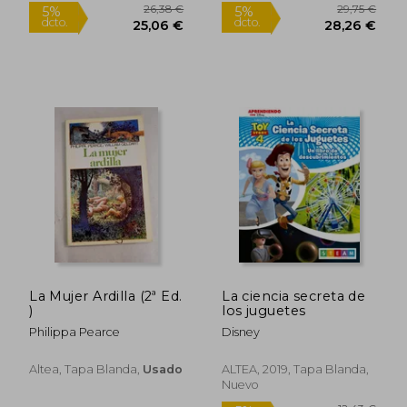
17,78 €
22,33
5%
5%
dcto.
dcto.
16,89 €
21,21
La Mujer Ardilla (2ª Ed.
La ciencia secreta de
)
los juguetes
Philippa Pearce
Disney
Altea, Tapa Blanda,
Usado
ALTEA, 2019, Tapa Blanda,
Nuevo