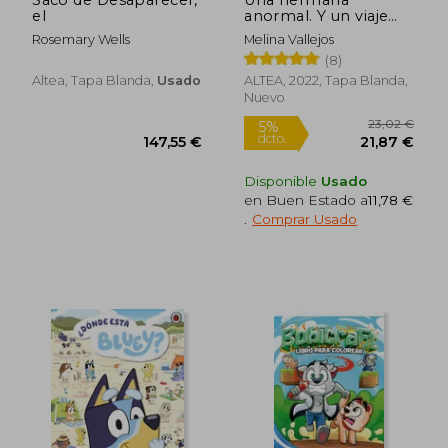
5%
5%
dcto.
dcto.
el
anormal. Y un viaje
23,04 €
17,27
inesperado
Rosemary Wells
Melina Vallejos
(8)
Altea, Tapa Blanda,
Usado
ALTEA, 2022, Tapa Blanda,
Nuevo
Disponible
Usado
en Buen Estado a
11,78 €
.
Comprar Usado