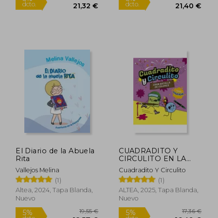
26,38 €
29,75
El Diario de la Abuela
CUADRADITO Y
5%
5%
Rita
CIRCULITO EN LA
dcto.
dcto.
25,06 €
28,26
GRAN BATALL
Vallejos Melina
Cuadradito Y Circulito
(1)
(1)
Altea, 2024, Tapa Blanda,
ALTEA, 2025, Tapa Blanda,
Nuevo
Nuevo