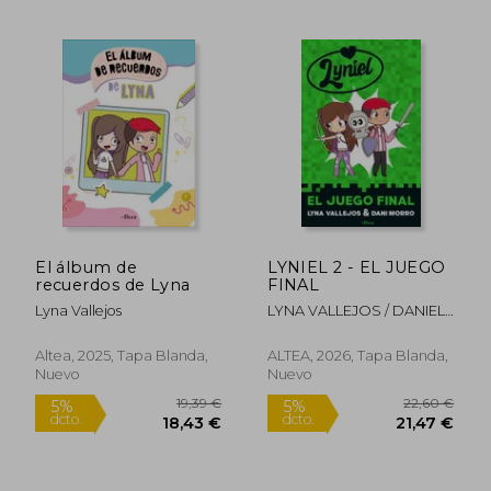
16,31 €
20,46
5%
5%
dcto.
dcto.
15,50 €
19,44
El álbum de
LYNIEL 2 - EL JUEGO
recuerdos de Lyna
FINAL
Lyna Vallejos
LYNA VALLEJOS / DANIEL
MORRO
Altea, 2025, Tapa Blanda,
ALTEA, 2026, Tapa Blanda,
Nuevo
Nuevo