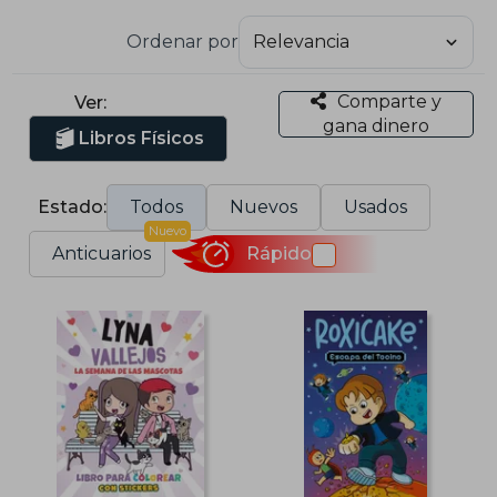
Ordenar por
Comparte y
Ver:
gana dinero
Libros Físicos
Estado:
Todos
Nuevos
Usados
Nuevo
Anticuarios
Rápido