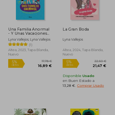
Una Familia Anormal
La Gran Boda
- Y Unas Vacaciones
Muy Extrañas / An
Lyna Vallejos; Lyna Vallejos
Lyna Vallejos
Abnormal Family and
(1)
a Very Strange
Vacation
Altea, 2023, Tapa Blanda,
Altea, 2024, Tapa Blanda,
Nuevo
Nuevo
18,79 €
40,44
5%
5%
Disponible
Usado
dcto.
dcto.
17,85 €
38,41
en Buen Estado a
13,28 €
.
Comprar Usado