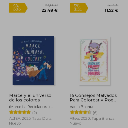
25,97 €
31,58
5%
5%
dcto.
dcto.
24,67 €
30,00
Marce y el universo
15 Consejos Malvados
de los colores
Para Colorear y Poder
Vivir de Dibujar
(Marce La Recicladora),
Vania Bachur
Sara Samaniego
(2)
(6)
ALTEA, 2025, Tapa Dura,
Altea, 2020, Tapa Blanda,
Nuevo
Nuevo