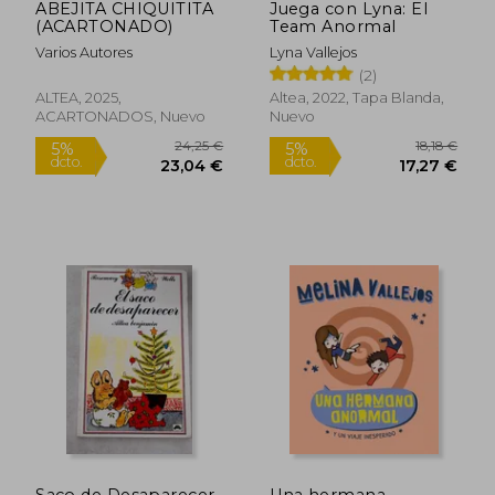
ABEJITA CHIQUITITA
Juega con Lyna: El
(ACARTONADO)
Team Anormal
Varios Autores
Lyna Vallejos
(2)
ALTEA, 2025,
Altea, 2022, Tapa Blanda,
ACARTONADOS, Nuevo
Nuevo
24,25 €
18,1
Saco de Desaparecer,
Una hermana