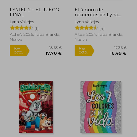
LYNIEL 2 - EL JUEGO
El álbum de
FINAL
recuerdos de Lyna.
Libro para colorear
Lyna Vallejos
Lyna Vallejos
(1)
(4)
ALTEA, 2026, Tapa Blanda,
Altea, 2024, Tapa Blanda,
Nuevo
Nuevo
18,63 €
17,36
5%
5%
dcto.
dcto.
17,70 €
16,49