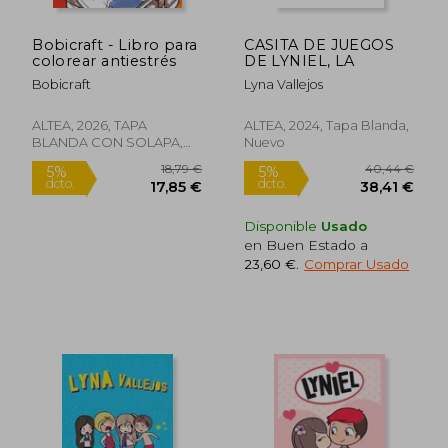
Bobicraft - Libro para
CASITA DE JUEGOS
colorear antiestrés
DE LYNIEL, LA
Bobicraft
Lyna Vallejos
ALTEA, 2026, TAPA
ALTEA, 2024, Tapa Blanda,
BLANDA CON SOLAPA,
Nuevo
Nuevo
Disponible
Usado
en Buen Estado a
17,19 €
16,67
5%
5%
dcto.
dcto.
23,60 €
.
Comprar Usado
16,33 €
15,84