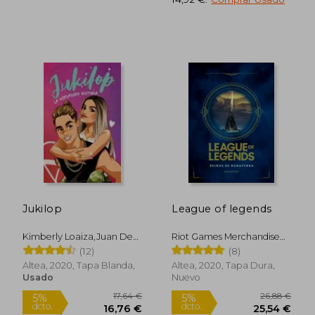
Jukilop
League of legends
32,52 €
17,78
5%
5%
dcto.
dcto.
30,89 €
16,89
Kimberly Loaiza,Juan De
Riot Games Merchandise
Dios Pantoja
Inc.
(12)
(8)
Altea, 2020, Tapa Blanda,
Altea, 2020, Tapa Dura,
Usado
Nuevo