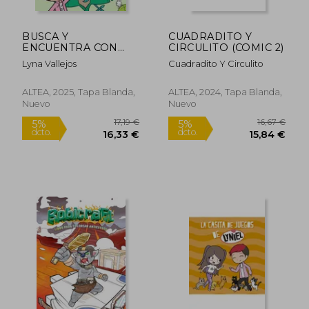
BUSCA Y
CUADRADITO Y
ENCUENTRA CON
CIRCULITO (COMIC 2)
LYNA
Lyna Vallejos
Cuadradito Y Circulito
ALTEA, 2025, Tapa Blanda,
ALTEA, 2024, Tapa Blanda,
Nuevo
Nuevo
14,05 €
25,49
5%
5%
dcto.
dcto.
13,35 €
24,21