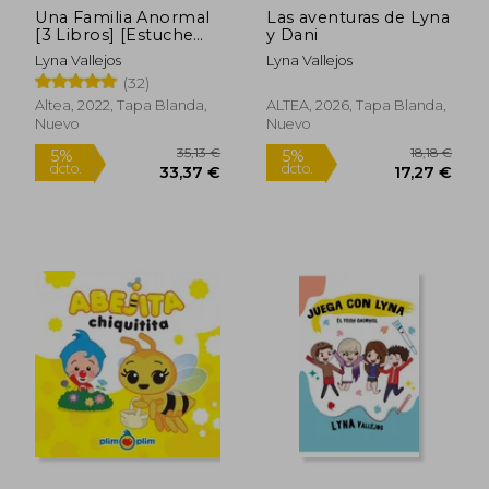
Una Familia Anormal
Las aventuras de Lyna
[3 Libros] [Estuche
y Dani
Cartone]
Lyna Vallejos
Lyna Vallejos
(32)
Altea, 2022, Tapa Blanda,
ALTEA, 2026, Tapa Blanda,
Nuevo
Nuevo
35,13 €
18,1
5%
5%
dcto.
dcto.
33,37 €
17,27