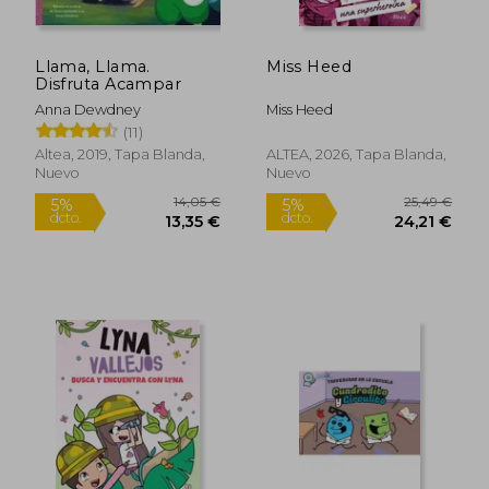
Llama, Llama.
Miss Heed
Disfruta Acampar
Anna Dewdney
Miss Heed
(11)
Altea, 2019, Tapa Blanda,
ALTEA, 2026, Tapa Blanda,
Nuevo
Nuevo
12,68 €
21,22
5%
5%
dcto.
dcto.
12,05 €
20,16