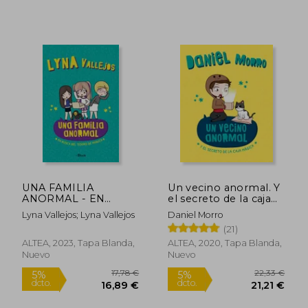
17,64 €
26,88
5%
5%
dcto.
dcto.
16,76 €
25,54
UNA FAMILIA
Un vecino anormal. Y
ANORMAL - EN
el secreto de la caja
BUSCA DEL TESOR
mágica
Lyna Vallejos; Lyna Vallejos
Daniel Morro
(21)
ALTEA, 2023, Tapa Blanda,
ALTEA, 2020, Tapa Blanda,
Nuevo
Nuevo