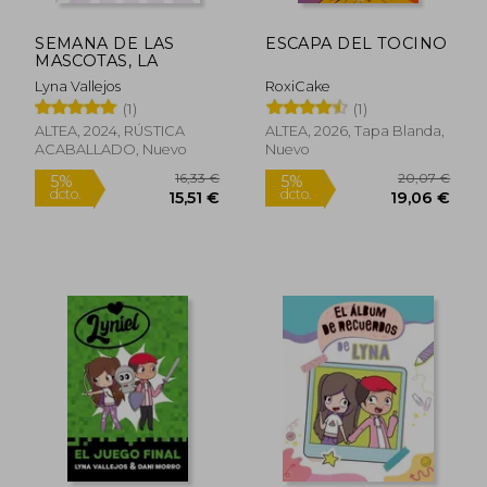
SEMANA DE LAS
ESCAPA DEL TOCINO
MASCOTAS, LA
Lyna Vallejos
RoxiCake
(1)
(1)
ALTEA, 2024, RÚSTICA
ALTEA, 2026, Tapa Blanda,
ACABALLADO, Nuevo
Nuevo
16,33 €
20,07
5%
5%
dcto.
dcto.
15,51 €
19,06