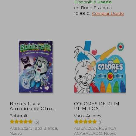
Disponible
Usado
en Buen Estado a
10,88 €
.
Comprar Usado
17,36
5%
dcto.
18,95 €
16,49
Bobicraft y la
COLORES DE PLIM
Armadura de Otro
PLIM, LOS
Mundo
Bobicraft
Varios Autores
(3)
(1)
Altea, 2024, Tapa Blanda,
ALTEA, 2024, RÚSTICA
Nuevo
ACABALLADO, Nuevo