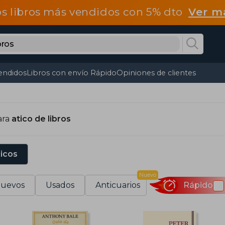
os libros más vendidos con 5% dto
Ver m
endidos
Libros con envío Rápido
Opiniones de clientes
ara
atico de libros
sicos
Nuevo
uevos
Usados
Anticuarios
Rápido