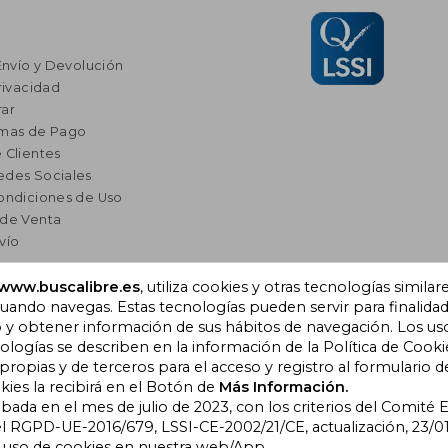
Envío y Devolución
rivacidad
ar
rmas de Pago
 Clientes
edes Sociales
ondiciones de Uso
 de Venta
vío
res
www.buscalibre.es
, utiliza cookies y otras tecnologías similar
ando navegas. Estas tecnologías pueden servir para finalida
a Lectura
o y obtener información de sus hábitos de navegación. Los us
omendados
ogías se describen en la información de la Política de Cooki
opias y de terceros para el acceso y registro al formulario d
kies la recibirá en el Botón de
Más Información.
obada en el mes de julio de 2023, con los criterios del Comité
), Cornellà de Llobregat,
l RGPD-UE-2016/679, LSSI-CE-2002/21/CE, actualización, 23/01
l uso de cookies en nuestra web/App.