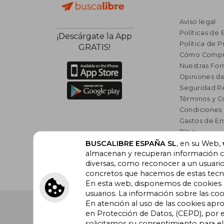
Aviso legal
Políticas de 
¡Descárgate la App
Política de P
GRATIS!
Cómo Compr
Nuestras Fo
Opiniones de
Seguridad R
Términos y C
Condiciones
Gastos de En
Blog
Lista de auto
BUSCALIBRE ESPAÑA SL
, en su Web,
almacenan y recuperan información cu
Incentivo a l
diversas, como reconocer a un usuari
Libros Rec
concretos que hacemos de estas tecnol
En esta web, disponemos de cookies pr
usuarios. La información sobre las coo
En atención al uso de las cookies apr
Buscalibre España
. Calle Energía, 65, Nave 3 (08940
Barcelona. Derechos Reservados.
en Protección de Datos, (CEPD), por e
solicitamos su consentimiento para e