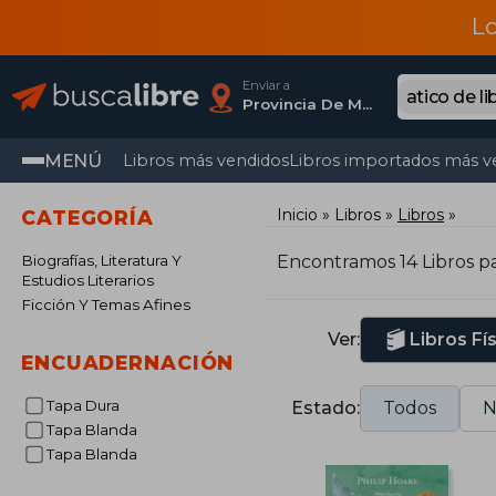
L
Enviar a
Provincia De Madrid
MENÚ
Libros más vendidos
Libros importados más v
Inicio
Libros
Libros
CATEGORÍA
Biografías, Literatura Y
Encontramos 14 Libros p
Estudios Literarios
Ficción Y Temas Afines
Ver:
Libros Fí
ENCUADERNACIÓN
Tapa Dura
Estado:
Todos
N
Tapa Blanda
Tapa Blanda