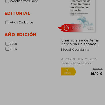
Weatherford Jack
EDITORIAL
Atico De Libros
AÑO EDICIÓN
Enamorarse de Anna
2025
Karénina un sábado
por la noche
2016
Middei, Guendalina
Rápido
ATICO DE LIBROS, 2025,
Tapa Blanda, Nuevo
1
5%
dcto.
16