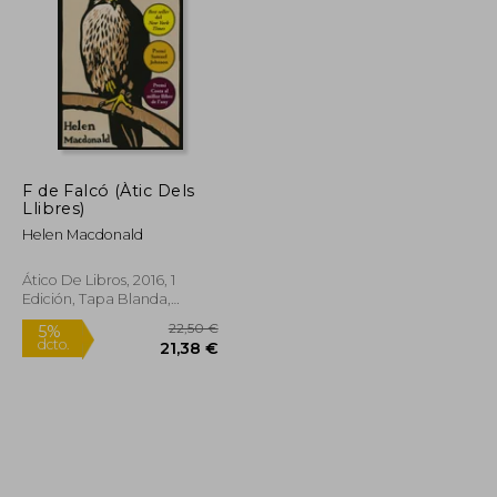
F de Falcó (Àtic Dels
Llibres)
Helen Macdonald
Ático De Libros, 2016, 1
Edición, Tapa Blanda,
Nuevo
14,96 €
22,50 €
5%
dcto.
14,21 €
21,38 €