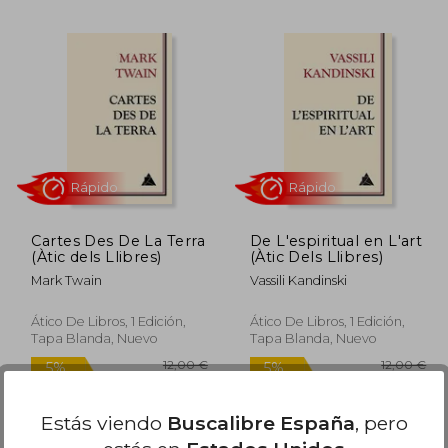
Cartes Des De La Terra
De L'espiritual en L'art
(Àtic dels Llibres)
(Àtic Dels Llibres)
Mark Twain
Vassili Kandinski
Ático De Libros, 1 Edición,
Ático De Libros, 1 Edición,
Tapa Blanda, Nuevo
Tapa Blanda, Nuevo
Rápido
Rápido
Estás viendo
Buscalibre España
, pero