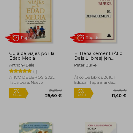
Guía de viajes por la
El Renaixement (Àtic
Rápido
Rápido
Edad Media
Dels Llibres) (en
Catalán)
Anthony Bale
Peter Burke
(1)
ATICO DE LIBROS, 2025,
Ático De Libros, 2016, 1
Tapa Dura, Nuevo
Edición, Tapa Blanda,
Nuevo
8,95 €
26,95 €
5%
5%
dcto.
dcto.
,50 €
25,60 €