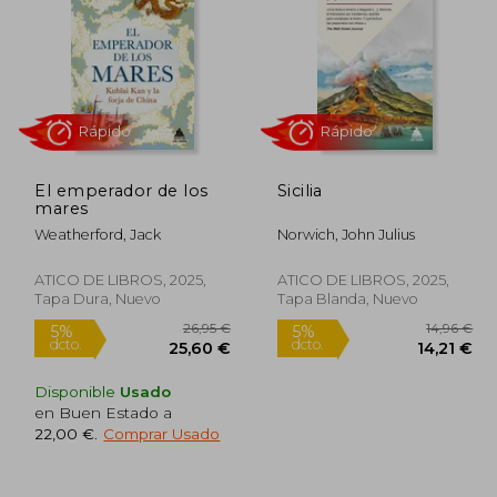
El emperador de los
Sicilia
mares
Weatherford, Jack
Norwich, John Julius
Rápido
Rápido
ATICO DE LIBROS, 2025,
ATICO DE LIBROS, 2025,
Tapa Dura, Nuevo
Tapa Blanda, Nuevo
Disponible
Usado
en Buen Estado a
22,00 €
.
Comprar Usado
6,95 €
26,95 €
5%
5%
dcto.
dcto.
,10 €
25,60 €