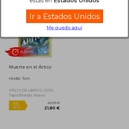
estás en
Estados Unidos
Ir a Estados Unidos
Me quedo aquí
3,95 €
12,00 €
5%
5%
dcto.
dcto.
,25 €
11,40 €
Muerte en el Ártico
Hindle, Tom
ATICO DE LIBROS, 2025,
Tapa Blanda, Nuevo
Rápido