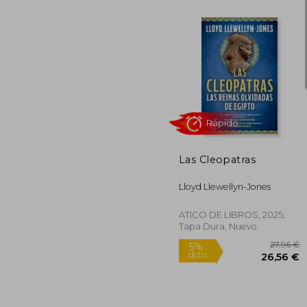
1
5%
dcto.
13
Las Cleopatras
Lloyd Llewellyn-Jones
ATICO DE LIBROS, 2025,
Tapa Dura, Nuevo
Rápido