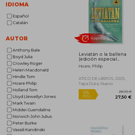
IDIOMA
Español
Catalán
AUTOR
Anthony Bale
Leviatán o la ballena
Boyd Julia
Rápido
(edición especial
Crowley Roger
limitada en tapa dura
Hoare, Philip
con cantos pintados)
Helen Macdonald
Hindle Tom
ATICO DE LIBROS, 2025,
Hoare Philip
Tapa Dura, Nuevo
Holland Tom
Lloyd Llewellyn Jones
Mark Twain
Middei Guendalina
Norwich John Julius
2
5%
dcto.
27
Peter Burke
Vassili Kandinski