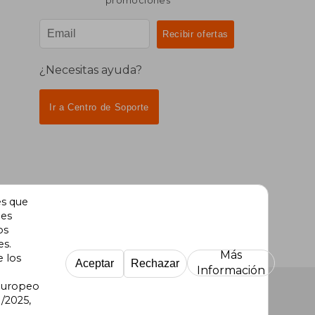
promociones
¿Necesitas ayuda?
Ir a Centro de Soporte
es que
des
os
es.
Más
e los
Aceptar
Rechazar
Información
 Europeo
/2025,