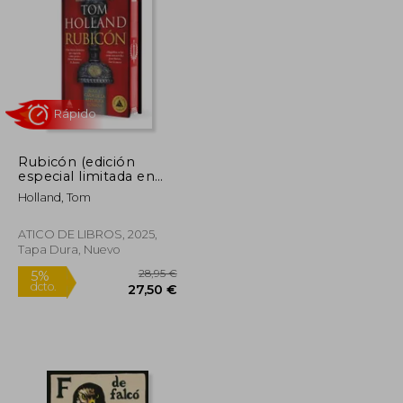
Rubicón (edición
Rápido
especial limitada en
tapa dura con cantos
Holland, Tom
pintados)
ATICO DE LIBROS, 2025,
Tapa Dura, Nuevo
12,00 €
28,95 €
5%
dcto.
11,40 €
27,50 €