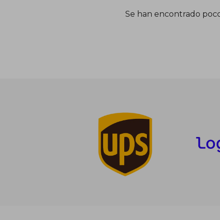
Se han encontrado poco
2
5%
dcto.
26