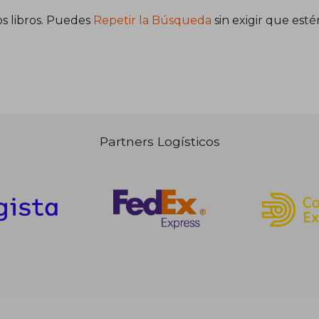
s libros. Puedes
Repetir la Búsqueda
sin exigir que est
7,96 €
22,95 €
5%
dcto.
,56 €
21,80 €
Partners Logísticos