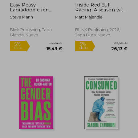
Easy Peasy
Inside Red Bull
Labradoodle (en
Racing. A season with
Inglés)
F1's most thrilling
Steve Mann
Matt Majendie
team (en Inglés)
Blink Publishing, Tapa
BLINK Publishing, 2026,
Blanda, Nuevo
Tapa Dura, Nuevo
16,24 €
27,50
5%
5%
dcto.
dcto.
15,43 €
26,13