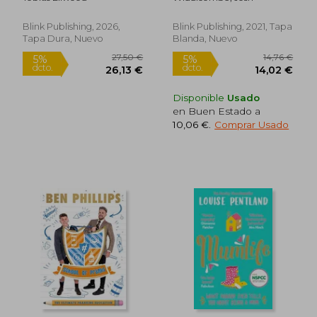
(en Inglés)
Blink Publishing, 2026,
Blink Publishing, 2021, Tapa
Tapa Dura, Nuevo
Blanda, Nuevo
Disponible
Usado
en Buen Estado a
10,06 €
.
Comprar Usado
18,74 €
12,49
5%
5%
dcto.
dcto.
17,80 €
11,87