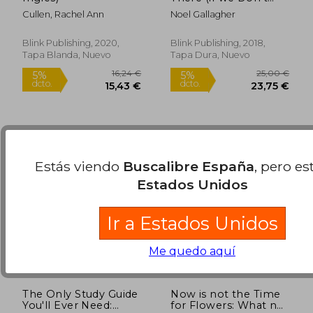
Know Where We're
Cullen, Rachel Ann
Noel Gallagher
Going) (en Inglés)
Blink Publishing, 2020,
Blink Publishing, 2018,
Tapa Blanda, Nuevo
Tapa Dura, Nuevo
18,81 €
23,95
5%
5%
dcto.
dcto.
17,87 €
22,75
Estás viendo
Buscalibre España
, pero es
Estados Unidos
Ir a Estados Unidos
Me quedo aquí
The Only Study Guide
Now is not the Time
You'll Ever Need:
for Flowers: What no