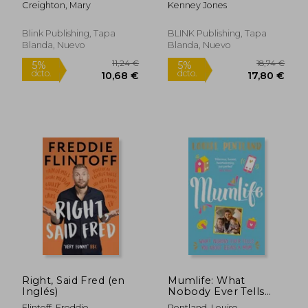
Creighton, Mary
Kenney Jones
Blink Publishing, Tapa
BLINK Publishing, Tapa
Blanda, Nuevo
Blanda, Nuevo
9,99 €
24,16
5%
5%
dcto.
dcto.
9,49 €
22,95
Right, Said Fred (en
Mumlife: What
Inglés)
Nobody Ever Tells
You about Being a
Flintoff, Freddie
Pentland, Louise