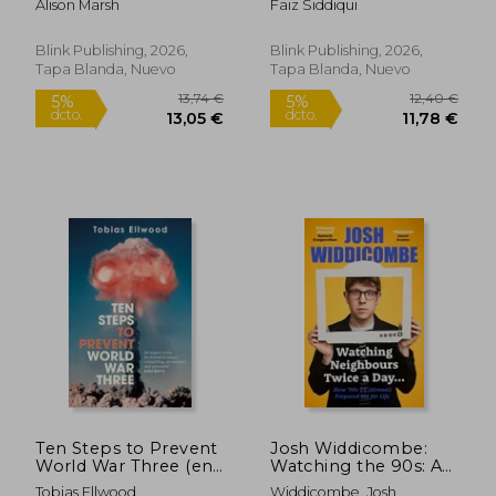
Alison Marsh
Faiz Siddiqui
Investigator (en
Inglés)
Blink Publishing, 2026,
Blink Publishing, 2026,
Tapa Blanda, Nuevo
Tapa Blanda, Nuevo
16,24 €
25,00
5%
5%
dcto.
dcto.
15,43 €
23,75
Ten Steps to Prevent
Josh Widdicombe:
World War Three (en
Watching the 90s: A
Inglés)
Childhood Memoir
Tobias Ellwood
Widdicombe, Josh