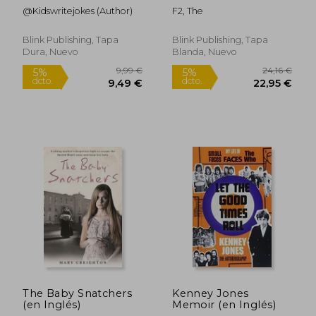
New Skills! (en Inglés)
@Kidswritejokes (Author)
F2, The
Blink Publishing, Tapa
Blink Publishing, Tapa
Dura, Nuevo
Blanda, Nuevo
23,74 €
23,74
5%
5%
dcto.
dcto.
22,55 €
22,55
The Baby Snatchers
Kenney Jones
(en Inglés)
Memoir (en Inglés)