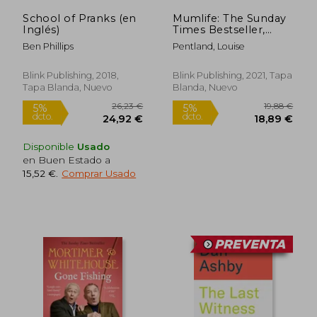
School of Pranks (en
Mumlife: The Sunday
Inglés)
Times Bestseller,
'Hilarious, Honest,
Ben Phillips
Pentland, Louise
Heartwarming' Mrs
Hinch (en Inglés)
Blink Publishing, 2018,
Blink Publishing, 2021, Tapa
Tapa Blanda, Nuevo
Blanda, Nuevo
Disponible
Usado
en Buen Estado a
15,52 €
.
Comprar Usado
13,74 €
12,40
5%
5%
dcto.
dcto.
13,05 €
11,78