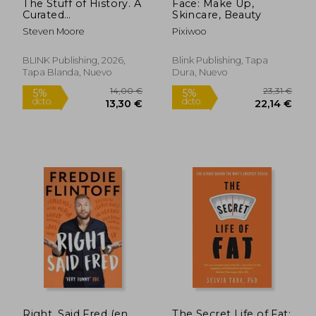
The Stuff of History. A
Face: Make Up,
Curated
Skincare, Beauty
Compendium of
Steven Moore
Pixiwoo
Curious Objects and
Forgotten People
(en Inglés)
BLINK Publishing, 2026,
Blink Publishing, Tapa
Tapa Blanda, Nuevo
Dura, Nuevo
Right, Said Fred (en
The Secret Life of Fat: