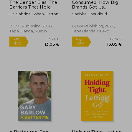
The Gender Bias. The
Consumed: How Big
Barriers That Hold
Brands Got Us
Women Back, And
Hooked on Plastic.
Dr. Sabrina Cohen-Hatton
Saabira Chaudhuri
How To Break Them
Longlisted for the FT
Business Book of the
Year (en Inglés)
BLINK Publishing, 2026,
BLINK Publishing, 2026,
Tapa Blanda, Nuevo
Tapa Blanda, Nuevo
13,74 €
13,74
A Better me: The
Holding Tight, Letting