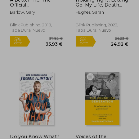
5%
5%
dcto.
dcto.
Official
Go: My Life, Death
13,05 €
13,05
Autobiography (en
and All the Madness
Barlow, Gary
Hughes, Sarah
Inglés)
in Between (en
Inglés)
Blink Publishing, 2018,
Blink Publishing, 2022,
Tapa Dura, Nuevo
Tapa Dura, Nuevo
Do you Know What?
Voices of the