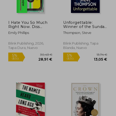
I Hate You So Much
Unforgettable:
Right Now. Diss
Winner of the Sunday
Tracks, Break Up
Times Sports Book of
Emily Phillips
Thompson, Steve
Ballads and Female
the Year Award (en
Rage (en Inglés)
Inglés)
Blink Publishing, 2026,
Blink Publishing, Tapa
Tapa Dura, Nuevo
Blanda, Nuevo
26,23 €
19,88
5%
5%
dcto.
dcto.
24,92 €
18,89