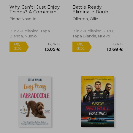
Why Can't i Just Enjoy
Battle Ready:
Things? A Comedian's
Eliminate Doubt,
Guide to Autism (en
Embrace Courage,
Pierre Novellie
Ollerton, Ollie
Inglés)
Transform Your Life
(en Inglés)
Blink Publishing, Tapa
Blink Publishing, 2020,
Blanda, Nuevo
Tapa Blanda, Nuevo
13,74 €
11,24
5%
5%
dcto.
dcto.
13,05 €
10,68