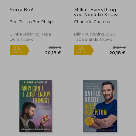
Sorry Bro!
Milk it: Everything
you Need to Know
About Breastfeeding:
Ben Phillips Ben Phillips
Chantelle Champs
Advice, Solutions &
Media Limited
Self-Care for Every
Parent (en Inglés)
Blink Publishing, Tapa
Blink Publishing, 2020,
Dura, Nuevo
Tapa Blanda, Nuevo
21,24 €
21,24
5%
5%
dcto.
dcto.
20,18 €
20,18