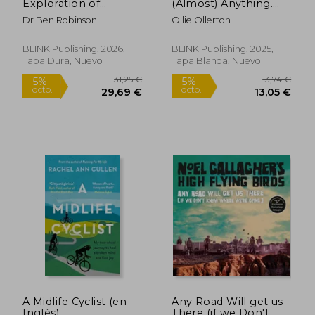
Exploration of
(Almost) Anything.
Britain's Coastal
The Special Forces
Dr Ben Robinson
Ollie Ollerton
Heritage (en Inglés)
Guide To Staying Alive
14,00 €
23,31
5%
5%
(en Inglés)
dcto.
dcto.
13,30 €
22,14
BLINK Publishing, 2026,
BLINK Publishing, 2025,
Tapa Dura, Nuevo
Tapa Blanda, Nuevo
A Midlife Cyclist (en
Any Road Will get us
Inglés)
There (if we Don't