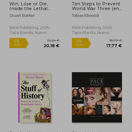
Win, Lose or Die.
Ten Steps to Prevent
Inside the Lethal
World War Three (en
Sport of Motorcycle
Inglés)
Stuart Barker
Tobias Ellwood
Road Racing and the
Isle of Man TT (en
Inglés)
Blink Publishing, 2026,
Blink Publishing, 2026,
Tapa Blanda, Nuevo
Tapa Blanda, Nuevo
37,50 €
25,00
20%
5%
dcto.
dcto.
30,13 €
23,75