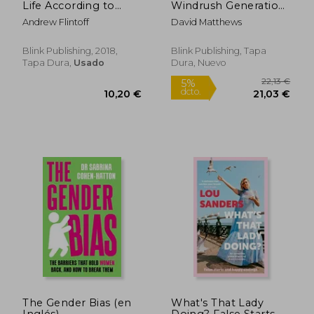
Life According to
Windrush Generation:
Freddie Flintoff (en
The Real Story Told
Andrew Flintoff
David Matthews
37,82 €
26,23
Inglés)
by the People
5%
5%
dcto.
dcto.
Themselves (en
35,93 €
24,92
Inglés)
Blink Publishing, 2018,
Blink Publishing, Tapa
Tapa Dura,
Usado
Dura, Nuevo
The Gender Bias (en
What's That Lady
Inglés)
Doing? False Starts