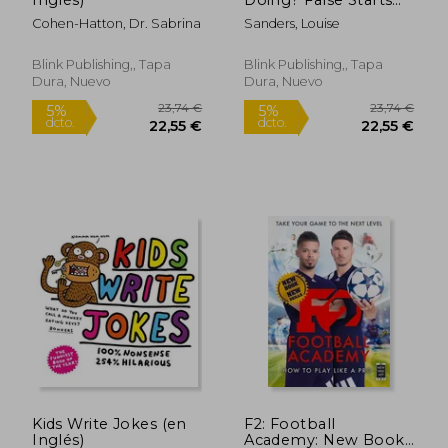
and Happy Endings
Cohen-Hatton, Dr. Sabrina
Sanders, Louise
Blink Publishing,, Tapa
Blink Publishing,, Tapa
22,13
5%
Dura, Nuevo
Dura, Nuevo
dcto.
10,20 €
21,03
Kids Write Jokes (en
F2: Football
Inglés)
Academy: New Book,