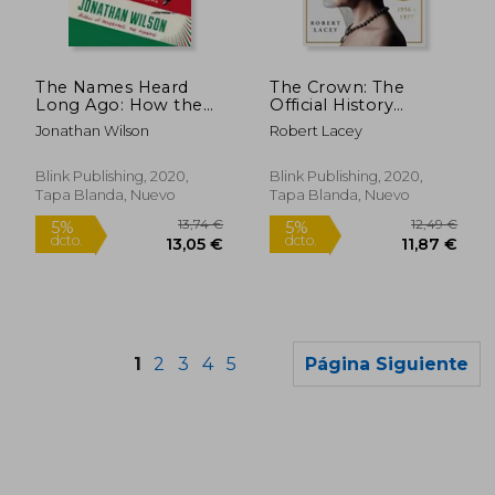
The Names Heard
The Crown: The
Long Ago: How the
Official History
Golden age of
Behind the hit Netflix
Jonathan Wilson
Robert Lacey
Hungarian Football
Series: Political
Shaped the Modern
Scandal, Personal
Game (en Inglés)
Struggle and the
Blink Publishing, 2020,
Blink Publishing, 2020,
Years That Defined
Tapa Blanda, Nuevo
Tapa Blanda, Nuevo
Elizabeth ii, 1956-1977
(en Inglés)
1
2
3
4
5
Página Siguiente