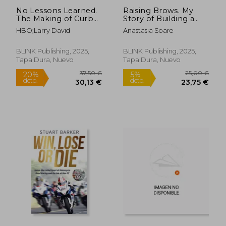
No Lessons Learned.
Raising Brows. My
The Making of Curb
Story of Building a
Your Enthusiasm as
Billion-Dollar Beauty
HBO;Larry David
Anastasia Soare
Told by Larry David
Empire (en Inglés)
and the Cast and
Crew (en Inglés)
BLINK Publishing, 2025,
BLINK Publishing, 2025,
Tapa Dura, Nuevo
Tapa Dura, Nuevo
11,24 €
16,24
5%
5%
dcto.
dcto.
10,68 €
15,43