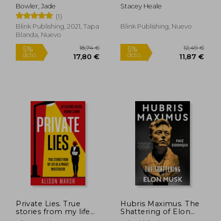
Simple Tips, Tricks
one Tells you About
Bowler, Jade
Stacey Heale
and Techniques to
Life, Love and Loss
(1)
Help You Ace Your
(en Inglés)
Studies and Pass Your
Blink Publishing, 2021, Tapa
Blink Publishing, Nuevo
Exams! (en Inglés)
Blanda, Nuevo
31,25 €
13,74
5%
5%
dcto.
dcto.
29,69 €
13,05
Private Lies. True
Hubris Maximus. The
stories from my life
Shattering of Elon
as a Private
Musk (en Inglés)