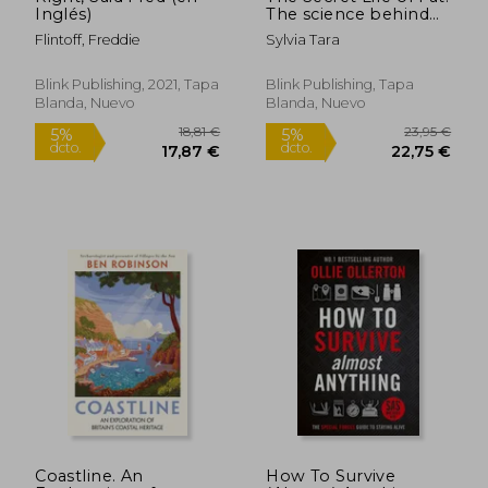
21,24 €
18,70
5%
5%
Inglés)
The science behind
dcto.
dcto.
20,18 €
17,77
the body's greatest
Flintoff, Freddie
Sylvia Tara
puzzle
Blink Publishing, 2021, Tapa
Blink Publishing, Tapa
Blanda, Nuevo
Blanda, Nuevo
Coastline. An
How To Survive