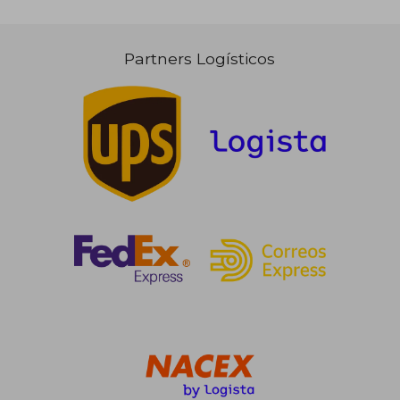
Partners Logísticos
13,61 €
36,86
5%
5%
dcto.
dcto.
12,93 €
35,01