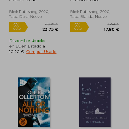
Mum (en Inglés)
Blink Publishing, 2020,
Blink Publishing, 2020,
Tapa Dura, Nuevo
Tapa Blanda, Nuevo
Disponible
Usado
en Buen Estado a
10,20 €
.
Comprar Usado
11,24 €
18,74
5%
5%
dcto.
dcto.
10,68 €
17,80