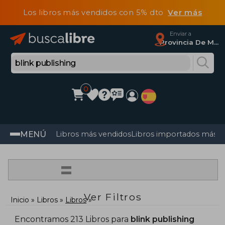
Los libros más vendidos con 5% dto
Ver más
Enviar a
Provincia De Madrid
0
MENÚ
Libros más vendidos
Libros importados más v
=
Ver Filtros
Inicio
Libros
Libros
Encontramos 213 Libros para
blink publishing