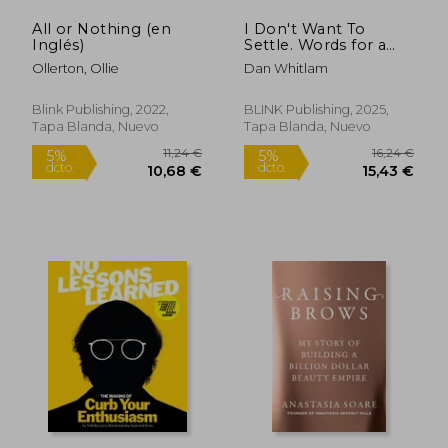
All or Nothing (en
I Don't Want To
Inglés)
Settle. Words for a
lost generation (en
Ollerton, Ollie
Dan Whitlam
Inglés)
Blink Publishing, 2022,
BLINK Publishing, 2025,
Tapa Blanda, Nuevo
Tapa Blanda, Nuevo
25,00 €
18,74
5%
5%
dcto.
dcto.
23,75 €
17,80