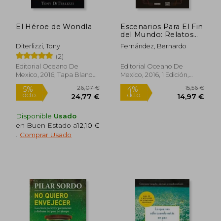
El Héroe de Wondla
Escenarios Para El Fin
del Mundo: Relatos
Reunidos
Diterlizzi, Tony
Fernández, Bernardo
(2)
Editorial Oceano De
Editorial Oceano De
Mexico, 2016, Tapa Blanda,
Mexico, 2016, 1 Edición,
Nuevo
Tapa Blanda, Nuevo
Disponible
Usado
en Buen Estado a
12,10 €
.
Comprar Usado
26,07 €
15,56
5%
4%
dcto.
dcto.
24,77 €
14,97