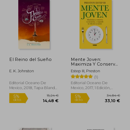
El Reino del Sueño
Mente Joven:
Maximiza Y Conserva
Tu Memoria, Y
E. K. Johnston
Estep III, Preston
Expande La Vida de
(1)
Tu Mente
Editorial Oceano De
Editorial Oceano De
Mexico, 2018, Tapa Blanda,
Mexico, 2017, 1 Edición,
Usado
Tapa Blanda, Nuevo