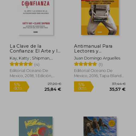
La Clave de la
Antimanual Para
Confianza: El Arte y la
Lectores y
Ciencia de la
Promotores del Libro
Kay, Katty ; Shipman,
Juan Domingo Arguelles
Autoconfianza Para
y la Lectura
Claire
(4)
(1)
Mujeres
19,13 €
31,06
5%
5%
Editorial Oceano De
Editorial Oceano De
dcto.
dcto.
18,18 €
29,51
Mexico, 2018, 1 Edición,
Mexico, 2016, Tapa Blanda,
Tapa Blanda, Nuevo
Nuevo