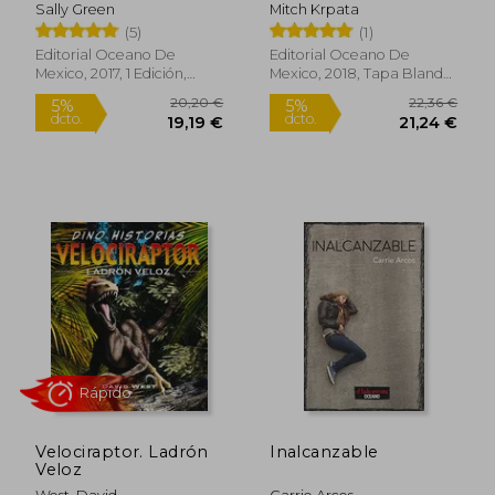
(Poptrópica
Sally Green
Mitch Krpata
(5)
(1)
Editorial Oceano De
Editorial Oceano De
Mexico, 2017, 1 Edición,
Mexico, 2018, Tapa Blanda,
Tapa Blanda, Nuevo
Nuevo
29,49 €
17,39
5%
5%
dcto.
dcto.
28,01 €
16,52
Velociraptor. Ladrón
Inalcanzable
Veloz