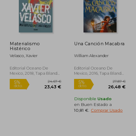
Materialismo
Una Canción Macabra
Histérico
Velasco, Xavier
William Alexander
Editorial Oceano De
Editorial Oceano De
Mexico, 2018, Tapa Blanda,
Mexico, 2016, Tapa Blanda,
Usado
Nuevo
Disponible
Usado
en Buen Estado a
27,20 €
37,44
5%
5%
10,81 €
.
Comprar Usado
dcto.
dcto.
25,84 €
35,57