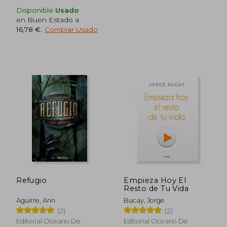
Disponible
Usado
en Buen Estado a
16,78 €
.
Comprar Usado
18,44 €
8,41
5%
5%
dcto.
dcto.
17,52 €
7,99
Refugio
Empieza Hoy El
Resto de Tu Vida
Aguirre, Ann
Bucay, Jorge
(2)
(2)
Editorial Oceano De
Editorial Oceano De