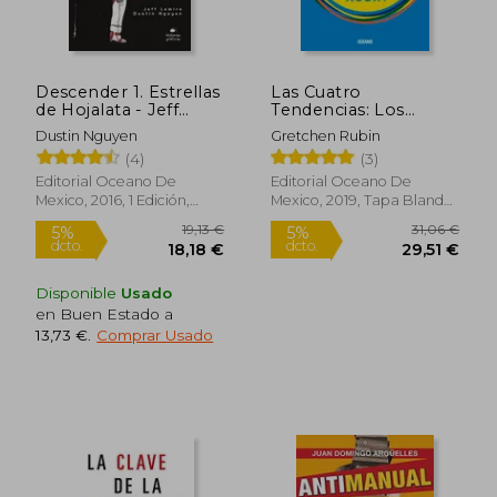
Descender 1. Estrellas
Las Cuatro
de Hojalata - Jeff
Tendencias: Los
Lemire - Libro Físico
Perfiles Básicos de
Dustin Nguyen
Gretchen Rubin
Personalidad Que Te
(4)
(3)
Enseñan a Mejorar Tu
Vida (Y La de Los
Editorial Oceano De
Editorial Oceano De
Demás)
Mexico, 2016, 1 Edición,
Mexico, 2019, Tapa Blanda,
21,30 €
18,44
5%
5%
Tapa Blanda, Nuevo
Nuevo
dcto.
dcto.
20,24 €
17,52
Disponible
Usado
en Buen Estado a
13,73 €
.
Comprar Usado