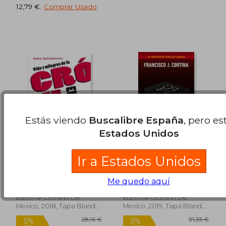
12,79 €
.
Comprar Usado
Estás viendo
Buscalibre España
, pero es
Estados Unidos
38,12 €
25,42
5%
5%
dcto.
dcto.
36,21 €
24,15
Vida Y Milagros de la
11:53
Ir a Estados Unidos
Crónica En México
Sefchovich, Sara
Cortina, Francisco J.
Me quedo aquí
Editorial Oceano De
Editorial Oceano De
Mexico, 2018, Tapa Blanda,
Mexico, 2019, Tapa Blanda,
Nuevo
Nuevo