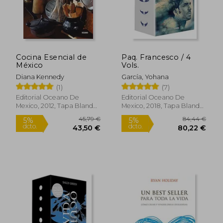
24,54 €
22,33
5%
5%
dcto.
dcto.
23,31 €
21,21
Cocina Esencial de
Paq. Francesco / 4
México
Vols.
Diana Kennedy
García, Yohana
(1)
(7)
Editorial Oceano De
Editorial Oceano De
Mexico, 2012, Tapa Blanda,
Mexico, 2018, Tapa Blanda,
Nuevo
Nuevo