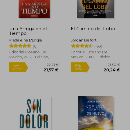
Una Arruga en el
El Camino del Lobo
86,55 €
26,58
5%
5%
Tiempo
dcto.
dcto.
82,23 €
25,25
Madeleine L'Engle
Jordan Belfort
(6)
(40)
Editorial Oceano De
Editorial Oceano De
Mexico, 2017, 1 Edición,
Mexico, 2018, 1 Edición,
Tapa Blanda, Nuevo
Tapa Blanda, Nuevo