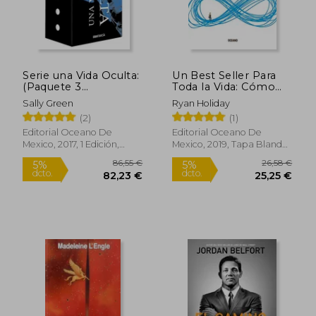
45,79 €
84,44
5%
5%
dcto.
dcto.
43,50 €
80,22
Serie una Vida Oculta:
Un Best Seller Para
(Paquete 3
Toda la Vida: Cómo
Volúmenes y dos
Crear y Vender Obras
Sally Green
Ryan Holiday
Relatos)
Duraderas
(2)
(1)
Editorial Oceano De
Editorial Oceano De
Mexico, 2017, 1 Edición,
Mexico, 2019, Tapa Blanda,
Tapa Blanda, Nuevo
Nuevo