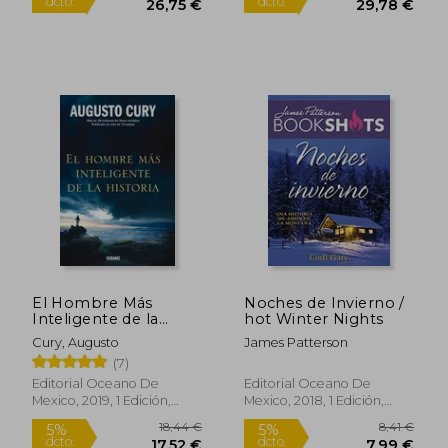
El Hombre Más
Noches de Invierno /
Inteligente de la
hot Winter Nights
Historia
Cury, Augusto
James Patterson
(7)
Editorial Oceano De
Editorial Oceano De
Mexico, 2019, 1 Edición,
Mexico, 2018, 1 Edición,
31,06 €
28,16
5%
5%
Tapa Blanda, Nuevo
Tapa Blanda, Nuevo
dcto.
dcto.
29,51 €
26,75