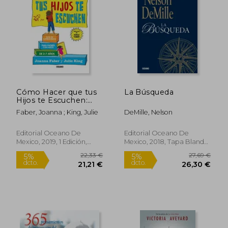
33,67 €
31,06
5%
5%
dcto.
dcto.
31,99 €
29,51
Cómo Hacer que tus
La Búsqueda
Hijos te Escuchen:
Guía de Supervivencia
Faber, Joanna ; King, Julie
DeMille, Nelson
Para Padres con Hijos
de 2 a 7 Años
Editorial Oceano De
Editorial Oceano De
Mexico, 2019, 1 Edición,
Mexico, 2018, Tapa Blanda,
Tapa Blanda, Nuevo
Nuevo