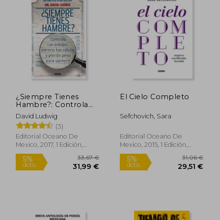
33,09 €
5%
dcto.
31,44 €
10,99
¿Siempre Tienes
El Cielo Completo
Hambre?: Controla
tus antojos, entrena
David Ludwig
Sefchovich, Sara
tus células y pierde
(3)
peso para siempre
Editorial Oceano De
Editorial Oceano De
Mexico, 2017, 1 Edición,
Mexico, 2015, 1 Edición,
Tapa Blanda, Nuevo
Tapa Blanda, Nuevo