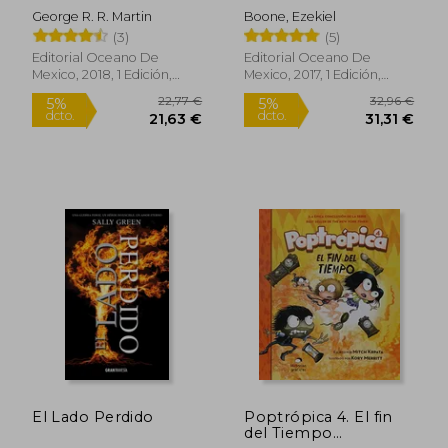
George R. R. Martin
Boone, Ezekiel
(3)
(5)
Editorial Oceano De
Editorial Oceano De
Mexico, 2018, 1 Edición,
Mexico, 2017, 1 Edición,
Tapa Blanda, Nuevo
Tapa Blanda, Nuevo
28,16 €
31,06
5%
5%
dcto.
dcto.
26,75 €
29,51
El Lado Perdido
Poptrópica 4. El fin
del Tiempo