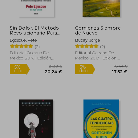
Sin Dolor. El Metodo
Comienza Siempre
Revolucionario Para
de Nuevo
Combatir el Dolor
Egoscue, Pete
Bucay, Jorge
Cronico - Pete
22,71 €
21,30
5%
5%
(2)
(2)
Egoscue - Libro
dcto.
dcto.
21,57 €
20,24
Físico
Editorial Oceano De
Editorial Oceano De
Mexico, 2017, 1 Edición,
Mexico, 2017, 1 Edición,
Tapa Blanda, Nuevo
Tapa Blanda, Nuevo