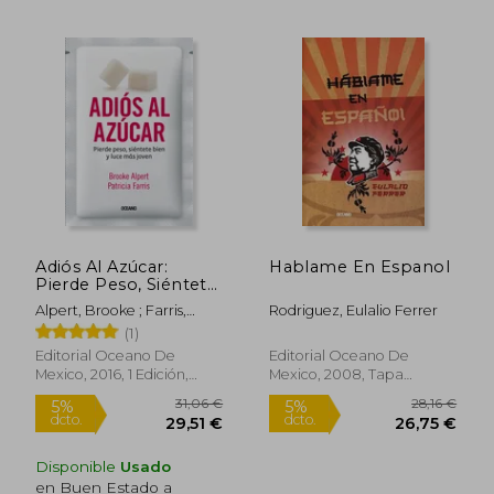
22,33 €
27,69
Adiós Al Azúcar:
Hablame En Espanol
5%
5%
dcto.
dcto.
Pierde Peso, Siéntete
21,21 €
26,30
Bien Y Luce Más
Alpert, Brooke ; Farris,
Rodriguez, Eulalio Ferrer
Joven
Patricia
(1)
Editorial Oceano De
Editorial Oceano De
Mexico, 2016, 1 Edición,
Mexico, 2008, Tapa
Tapa Blanda, Nuevo
Blanda, Nuevo
Disponible
Usado
en Buen Estado a