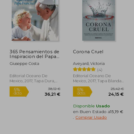
365 Pensamientos de
Corona Cruel
Inspiracion del Papa
24,10 €
15,25
5%
5%
Francisco
Giuseppe Costa
Aveyard, Victoria
dcto.
dcto.
22,89 €
14,48
(4)
Editorial Oceano De
Editorial Oceano De
Mexico, 2017, Tapa Dura,
Mexico, 2017, Tapa Blanda,
Nuevo
Nuevo
Disponible
Usado
en Buen Estado a
15,19 €
.
Comprar Usado