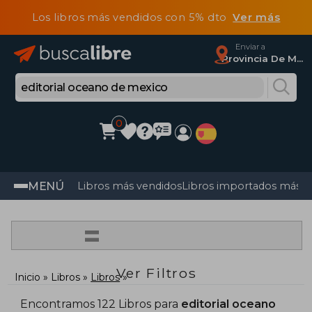
Los libros más vendidos con 5% dto
Ver más
Enviar a
Provincia De Madrid
0
MENÚ
Libros más vendidos
Libros importados más v
=
Ver Filtros
Inicio
Libros
Libros
Encontramos 122 Libros para
editorial oceano