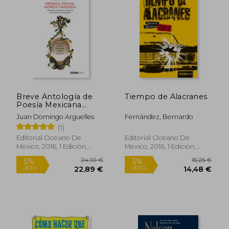
15,24 €
34,84
5%
5%
dcto.
dcto.
14,48 €
33,10
Breve Antología de
Tiempo de Alacranes
Poesía Mexicana
Impúdica, Procaz,
Juan Domingo Arguelles
Fernández, Bernardo
Satírica y Burlesca
(1)
Editorial Oceano De
Editorial Oceano De
Mexico, 2016, 1 Edición,
Mexico, 2016, 1 Edición,
Tapa Blanda, Nuevo
Tapa Blanda, Nuevo