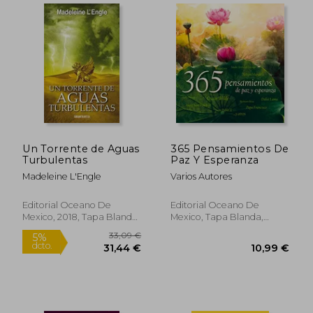
Un Torrente de Aguas
365 Pensamientos De
Turbulentas
Paz Y Esperanza
Madeleine L'Engle
Varios Autores
Editorial Oceano De
Editorial Oceano De
Mexico, 2018, Tapa Blanda,
Mexico, Tapa Blanda,
Nuevo
Usado
24,67 €
27,87
5%
5%
dcto.
dcto.
23,43 €
26,48