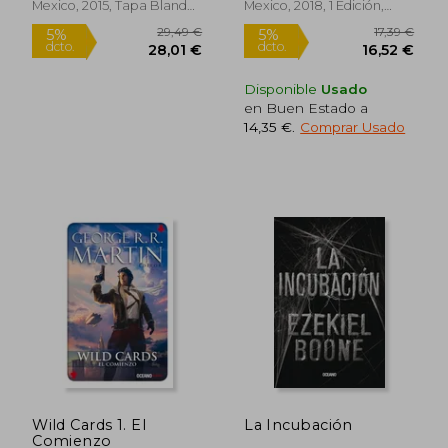
Mexico, 2015, Tapa Blanda,
Mexico, 2018, 1 Edición,
Nuevo
Tapa Blanda, Nuevo
Disponible
Usado
en Buen Estado a
14,35 €
.
Comprar Usado
28,16 €
15,94
5%
5%
dcto.
dcto.
26,75 €
15,14
Wild Cards 1. El
La Incubación
Comienzo