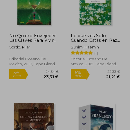
No Quiero Envejecer:
Lo que ves Sólo
Las Claves Para Vivir
Cuando Estás en Paz:
Plenamente y
Cómo Estar Tranquilo
Sordo, Pilar
Sunim, Haemin
Disfrutar del Paso del
y Alerta en un Mundo
(1)
Tiempo
Acelerado
Editorial Oceano De
Editorial Oceano De
Mexico, 2018, Tapa Blanda,
Mexico, 2019, Tapa Blanda,
Nuevo
Nuevo