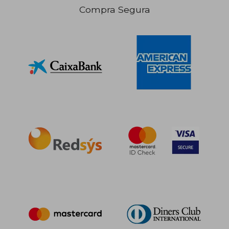
Compra Segura
20,20 €
22,36
5%
5%
dcto.
dcto.
19,19 €
21,24
Rápido