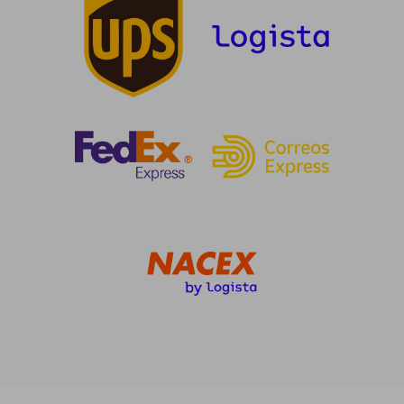
22,77 €
32,96
5%
5%
dcto.
dcto.
21,63 €
31,31