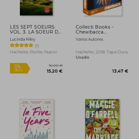
LES SEPT SOEURS.
Collecti Books -
VOL. 3. LA SOEUR DE
Chewbacca
L'OMBRE : STAR (en
(Hachette Heroes -
Lucinda Riley
Varios Autores
Francés)
Star Wars -
(1)
Especializados)
Hachette, Poche, Nuevo
Hachette, 2018, Tapa Dura,
Usado
9,88 €
5,95