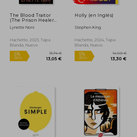
The Blood Traitor
Holly (en Inglés)
(The Prison Healer
Series) (en Inglés)
Lynette Noni
Stephen King
5,95 €
10,50
5%
5%
Hachette, 2023, Tapa
Hachette, 2024, Tapa
dcto.
dcto.
5,65 €
9,98
Blanda, Nuevo
Blanda, Nuevo