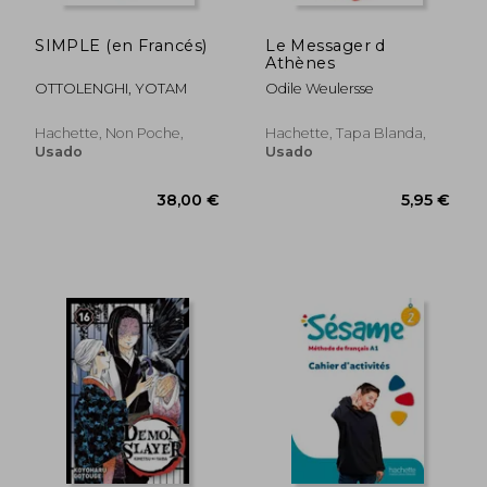
SIMPLE (en Francés)
Le Messager d
Athènes
OTTOLENGHI, YOTAM
Odile Weulersse
Hachette, Non Poche,
Hachette, Tapa Blanda,
Usado
Usado
11,75 €
5,80
5%
5%
dcto.
dcto.
11,16 €
5,51