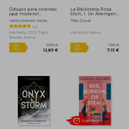
Dibujos para colorear,
La Biblioteca Rosa.
¡qué misterio!
Stich, 1. Un Alienígena
Pequeñas princesas
muy Trasto
Varios Autores; Varios
Théo Duval
Autores
(4)
Hachette, 2025, Tapa
Hachette, Nuevo
Rápido
Rápido
Blanda, Nuevo
13,50 €
7,50
5%
5%
dcto.
dcto.
12,83 €
7,13