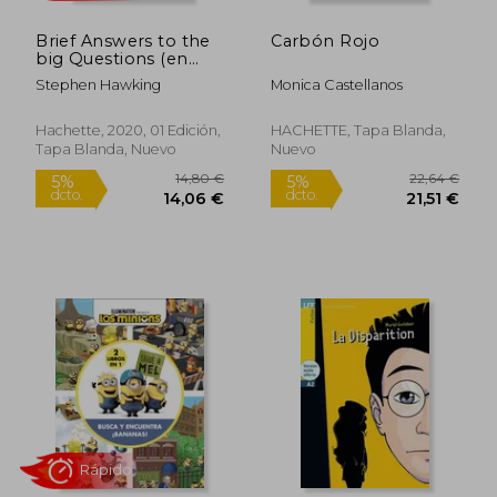
Brief Answers to the
Carbón Rojo
big Questions (en
Inglés)
Stephen Hawking
Monica Castellanos
Rápido
Hachette, 2020, 01 Edición,
HACHETTE, Tapa Blanda,
Tapa Blanda, Nuevo
Nuevo
7,50 €
26,19
5%
5%
dcto.
dcto.
7,13 €
24,88