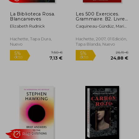
La Biblioteca Rosa.
Les 500 Exercices.
Blancanieves
Grammaire. B2. Livre
de L'élève. Avec
Elizabeth Rudnick
Caquineau-Gündüz, Marie-
Corrigés Integrés. Per
Pierre,Delatour,
le Scuole Superiori
Yvonne,Jennepin,
(en Francés)
Hachette, Tapa Dura,
Hachette, 2007, 01 Edición,
Dominique,Lesage-Langot,
Nuevo
Tapa Blanda, Nuevo
Françoise
15,50 €
8,95
5%
5%
dcto.
dcto.
14,73 €
8,50