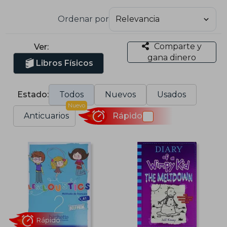
Ordenar por
Comparte y
Ver:
gana dinero
Libros Físicos
Estado:
Todos
Nuevos
Usados
Nuevo
Anticuarios
Rápido