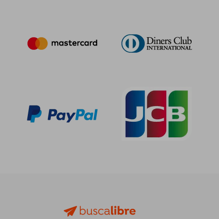
13,00 €
14,40
5%
6%
dcto.
dcto.
12,35 €
13,54