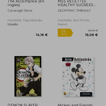
The Accomplice (en
MES RECETTES
Inglés)
HEALTHY SUCREES.
BOUM ! 130
Cavanagh Steve
GEOFFRAY, THIBAULT
RECETTES ULTRA
GOURMANDES (en
Francés)
Hachette, Tapa Blanda,
Hachette, Non Poche,
Usado
Nuevo
Rápido
DEMON SLAYER :
Mickey and Friends