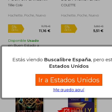
(en Francés)
2023, OEUVRE
Tillie Cole
COLETTE
PRESCRITE (en
Francés)
Hachette, Poche, Nuevo
Hachette, Poche, Nuevo
20,33
5%
dcto.
5,95 €
19,31
Disponible
Usado
en Buen Estado a
10,20 €
.
Comprar Usado
Estás viendo
Buscalibre España
, pero es
Estados Unidos
Ir a Estados Unidos
Me quedo aquí
Rápido
Rápido