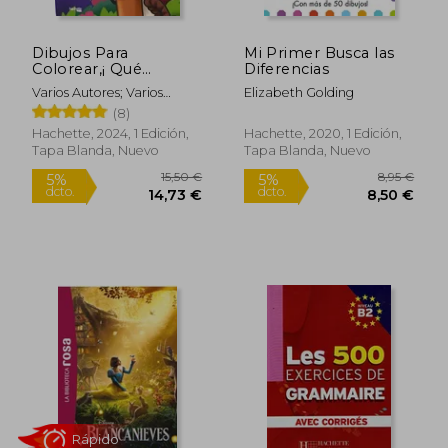
Rápido
Rápido
Dibujos Para
Mi Primer Busca las
Colorear,¡ Qué
Diferencias
Misterio! Grandes
Varios Autores; Varios
Elizabeth Golding
Clásicos, Tomo 10
Autores
(8)
Hachette, 2024, 1 Edición,
Hachette, 2020, 1 Edición,
Tapa Blanda, Nuevo
Tapa Blanda, Nuevo
7,50 €
9,95
5%
5%
dcto.
dcto.
7,13 €
9,45