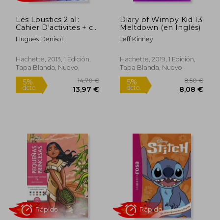
Les Loustics 2 a1:
Diary of Wimpy Kid 13
Cahier D'activites + cd
Meltdown (en Inglés)
Audio (en Francés)
Hugues Denisot
Jeff Kinney
Rápido
Hachette, 2013, 1 Edición,
Hachette, 2019, 1 Edición,
Tapa Blanda, Nuevo
Tapa Blanda, Nuevo
14,70 €
8,50
5%
5%
dcto.
dcto.
13,97 €
8,08