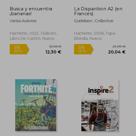
Busca y encuentra
La Disparition A2 (en
¡bananas!
Francés)
Varios Autores
Gutleben ; Collective
Hachette, 2022, 1 Edición,
Hachette, 2006, Tapa
Libro De Cartón, Nuevo
Blanda, Nuevo
Rápido
14,80 €
22,64
5%
5%
dcto.
dcto.
14,06 €
21,51