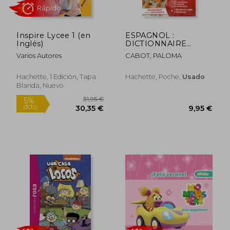
Inspire Lycee 1 (en
ESPAGNOL :
Inglés)
DICTIONNAIRE
POCHE : FRANCAIS-
Varios Autores
CABOT, PALOMA
ESPAGNOL,
25,16 €
15,00
5%
5%
ESPAGNOL-
dcto.
dcto.
23,90 €
14,25
FRANCAIS (en
Hachette, 1 Edición, Tapa
Hachette, Poche,
Usado
Francés)
Blanda, Nuevo
Rápido