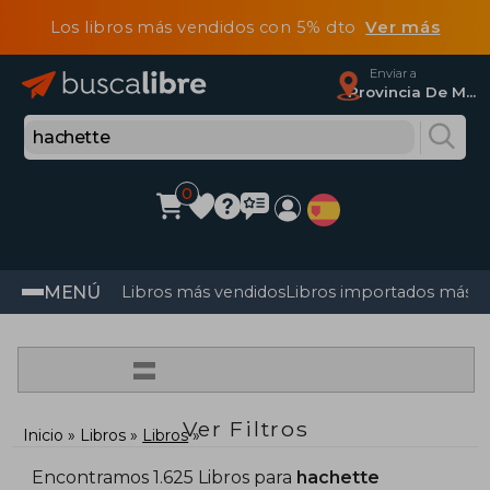
Los libros más vendidos con 5% dto
Ver más
Enviar a
Provincia De Madrid
0
MENÚ
Libros más vendidos
Libros importados más v
=
Ver Filtros
Inicio
Libros
Libros
Encontramos 1.625 Libros para
hachette