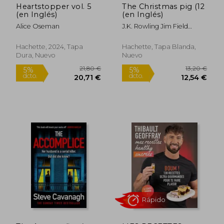
Heartstopper vol. 5
The Christmas pig (12
(en Inglés)
(en Inglés)
Alice Oseman
J.K. Rowling Jim Field
(Illustrator)
Hachette, 2024, Tapa
Hachette, Tapa Blanda,
Dura, Nuevo
Nuevo
37,44
5%
dcto.
23,24 €
35,57