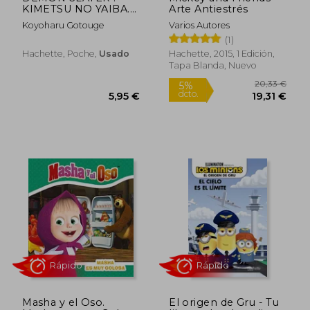
21,80 €
13,20
5%
5%
KIMETSU NO YAIBA.
Arte Antiestrés
dcto.
dcto.
20,71 €
12,54
VOL. 17 (en Francés)
Koyoharu Gotouge
Varios Autores
(1)
Hachette, Poche,
Usado
Hachette, 2015, 1 Edición,
Tapa Blanda, Nuevo
Rápido
Masha y el Oso.
El origen de Gru - Tu