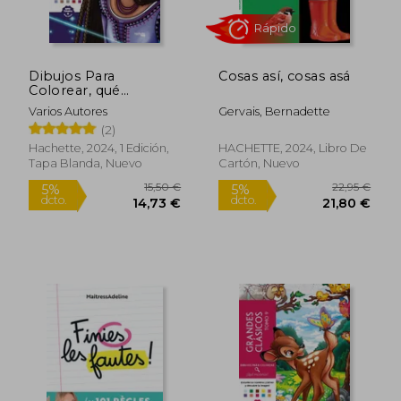
Dibujos Para
Cosas así, cosas asá
Colorear, qué
Misterio. Las Mejores
Varios Autores
Gervais, Bernadette
Heroínas
(2)
Hachette, 2024, 1 Edición,
HACHETTE, 2024, Libro De
Tapa Blanda, Nuevo
Cartón, Nuevo
Rápido