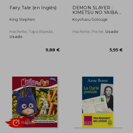
Fairy Tale (en Inglés)
DEMON SLAYER :
KIMETSU NO YAIBA.
VOL. 18 (en Francés)
King Stephen
Koyoharu Gotouge
Hachette, Tapa Blanda,
Hachette, Poche,
Usado
Usado
38,00 €
5,95