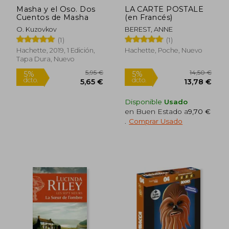
Masha y el Oso. Dos
LA CARTE POSTALE
Cuentos de Masha
(en Francés)
O. Kuzovkov
BEREST, ANNE
(1)
(1)
Hachette, 2019, 1 Edición,
Hachette, Poche, Nuevo
Tapa Dura, Nuevo
Disponible
Usado
en Buen Estado a
9,70 €
.
Comprar Usado
21,1
5%
dcto.
7,29 €
20,13