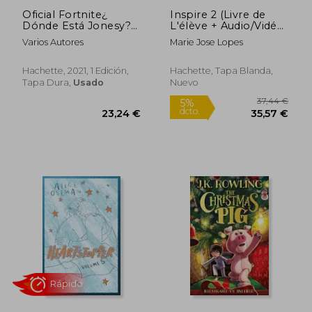
Oficial Fortnite¿
Inspire 2 (Livre de
Dónde Está Jonesy?
L'élève + Audio/Vidéo
Caza de Botín
+ Parcours Digital)
Varios Autores
Marie Jose Lopes
Hachette, 2021, 1 Edición,
Hachette, Tapa Blanda,
Tapa Dura,
Usado
Nuevo
Rápido
12,95 €
21,09
5%
5%
dcto.
dcto.
12,30 €
20,04