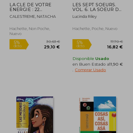
LA CLE DE VOTRE
LES SEPT SOEURS.
ENERGIE : 22
VOL. 6. LA SOEUR DU
PROTOCOLES POUR
SOLEIL : ELECTRA
CALESTREME, NATACHA
Lucinda Riley
VOUS LIBERER
(en Francés)
EMOTIONNELLEMENT
(en Francés)
Hachette, Non Poche,
Hachette, Poche, Nuevo
Nuevo
Disponible
Usado
en Buen Estado a
11,90 €
.
Comprar Usado
30,63 €
17,70
5%
5%
dcto.
dcto.
29,10 €
16,82