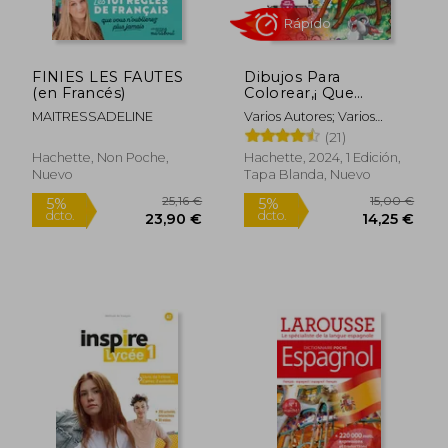
FINIES LES FAUTES
Dibujos Para
15,50 €
22,95
5%
5%
(en Francés)
Colorear,¡ Que
dcto.
dcto.
14,73 €
21,80
Misterio! Grandes
MAITRESSADELINE
Varios Autores; Varios
Clasicos, Tomo 9
Autores
(21)
(Arte-Terapia)
Hachette, Non Poche,
Hachette, 2024, 1 Edición,
Nuevo
Tapa Blanda, Nuevo
Rápido