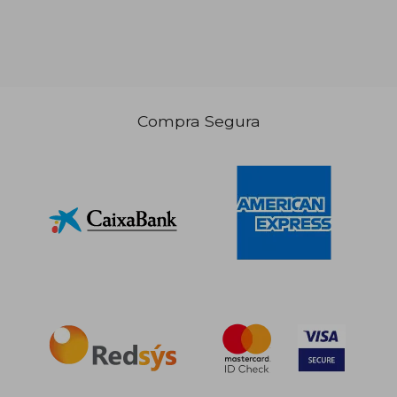
16,00 €
Compra Segura
5%
dcto.
15,20 €
13,47
Rápido