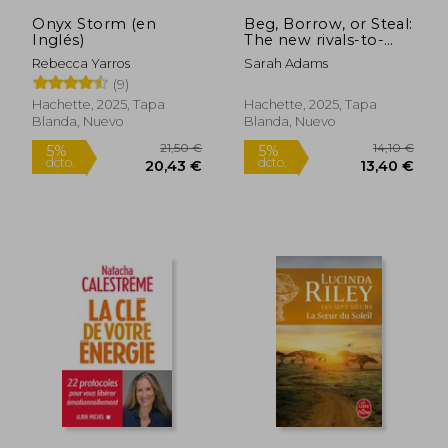
Onyx Storm (en
Beg, Borrow, or Steal:
Inglés)
The new rivals-to-
lovers romance by
Rebecca Yarros
Sarah Adams
the author of the
(9)
TikTok sensation, THE
CHEAT SHEET (en
Hachette, 2025, Tapa
Hachette, 2025, Tapa
Inglés)
Blanda, Nuevo
Blanda, Nuevo
Rápido
21,50 €
14,10
5%
5%
dcto.
dcto.
20,43 €
13,40