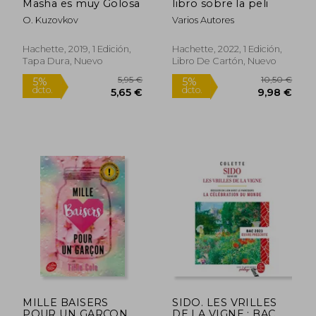
Masha es muy Golosa
libro sobre la peli
O. Kuzovkov
Varios Autores
16,90
5%
dcto.
14,16 €
16,06
Hachette, 2019, 1 Edición,
Hachette, 2022, 1 Edición,
Tapa Dura, Nuevo
Libro De Cartón, Nuevo
MILLE BAISERS
SIDO. LES VRILLES
POUR UN GARCON
DE LA VIGNE : BAC