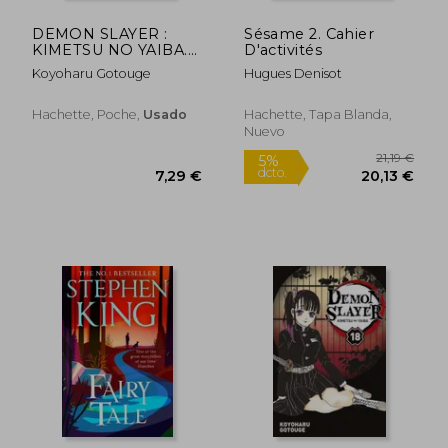
DEMON SLAYER :
Sésame 2. Cahier
KIMETSU NO YAIBA.
D'activités
VOL. 16 (en Francés)
Koyoharu Gotouge
Hugues Denisot
Rápido
Hachette, Poche,
Usado
Hachette, Tapa Blanda,
Nuevo
13,74 €
14,00
5%
5%
dcto.
dcto.
13,05 €
13,30