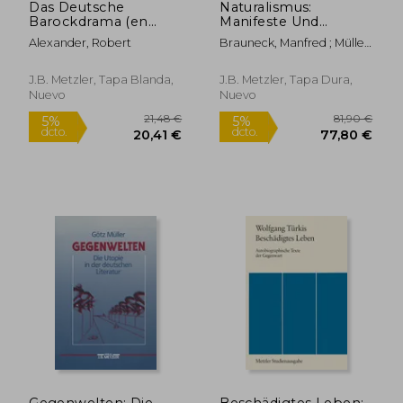
Das Deutsche
Naturalismus:
Barockdrama (en
Manifeste Und
Alemán)
Dokumente Zur
Alexander, Robert
Brauneck, Manfred ; Müller,
Deutschen Literatur
Christine
1880-1900 (en
Alemán)
J.B. Metzler, Tapa Blanda,
J.B. Metzler, Tapa Dura,
Nuevo
Nuevo
21,48 €
81,90
Gegenwelten: Die
Beschädigtes Leben: