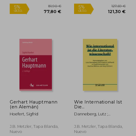
49,85 €
54,42
5%
5%
dcto.
dcto.
47,35 €
51,70
Gerhart Hauptmann
Wie International Ist
(en Alemán)
Die
Literaturwissenschaft?:
Hoefert, Sigfrid
Danneberg, Lutz ;
Methoden- Und
Vollhardt, Friedrich
Theoriediskussion in
Den
J.B. Metzler, Tapa Blanda,
J.B. Metzler, Tapa Blanda,
Literaturwissenschaften:
Nuevo
Nuevo
Kulturelle