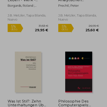
Wirkung (en Alemán)
Philosophie (en
Borgards, Roland ;
Prechtl, Peter
Alemán)
Neumeyer, Harald
J.B. Metzler, Tapa Blanda,
J.B. Metzler, Tapa Blanda,
25,49 €
25,12
5%
5%
Nuevo
Nuevo
dcto.
dcto.
24,22 €
23,86
Was Ist Stil?: Zehn
Philosophie Des
Unterhaltungen Über
Computerspiels: