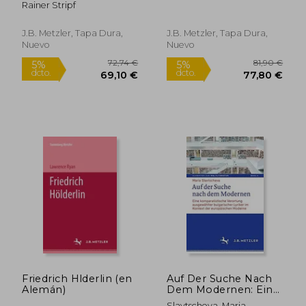
Rainer Stripf
bis Haeckel (en
Selbstverstndnisses
Alemán)
(en Alemán)
J.B. Metzler, Tapa Dura,
J.B. Metzler, Tapa Dura,
Nuevo
Nuevo
30,83 €
63,58
5%
5%
dcto.
dcto.
29,29 €
60,40
Friedrich Hlderlin (en
Auf Der Suche Nach
Alemán)
Dem Modernen: Eine
Komparatistische
Slavtscheva, Maria