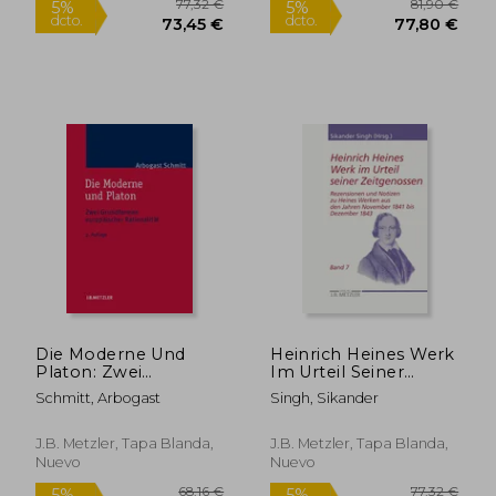
81,90 €
127,69
5%
5%
dcto.
dcto.
77,80 €
121,30
Die Moderne Und
Heinrich Heines Werk
Platon: Zwei
Im Urteil Seiner
Grundformen
Zeitgenossen:
Schmitt, Arbogast
Singh, Sikander
Europäischer
Rezensionen Und
Rationalität (en
Notizen Zu Heines
Alemán)
Werken Aus Den
J.B. Metzler, Tapa Blanda,
J.B. Metzler, Tapa Blanda,
Jahren November
Nuevo
Nuevo
1841 Bis Dezember
1843 (en Alemán)