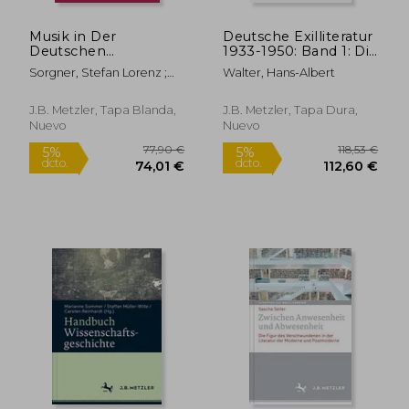
Musik in Der
Deutsche Exilliteratur
Deutschen
1933-1950: Band 1: Die
Philosophie: Eine
Vorgeschichte Des
Sorgner, Stefan Lorenz ;
Walter, Hans-Albert
Einführung (en
Exils Und Seine Erste
Fürberth, Oliver
Alemán)
Phase, Band 1.2:
Weimarische
J.B. Metzler, Tapa Blanda,
J.B. Metzler, Tapa Dura,
Linksintellektuelle Im
Nuevo
Nuevo
Spannungsfel (en
Alemán)
77,90 €
118,53
5%
5%
dcto.
dcto.
74,01 €
112,60