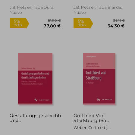
J.B. Metzler, Tapa Dura,
J.B. Metzler, Tapa Blanda,
Nuevo
Nuevo
77,32 €
118,53
5%
5%
dcto.
dcto.
73,45 €
112,60
Gestaltungsgeschichte
Gottfried Von
und
Straßburg (en
Gesellschaftsgeschichte:
Alemán)
Weber, Gottfried ;
Literatur-, Kunst- und
Hoffmann, Werner
Musikwissenschaftliche