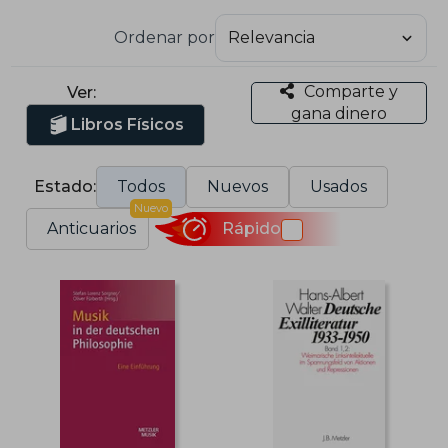
Ordenar por
Comparte y
Ver:
gana dinero
Libros Físicos
Estado:
Todos
Nuevos
Usados
Nuevo
Anticuarios
Rápido