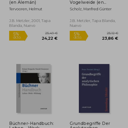
(en Alemán)
Vogelweide (en
Alemán)
Tervooren, Helmut
Scholz, Manfred Günter
45,27 €
52,20
5%
5%
dcto.
dcto.
43,00 €
49,59
J.B. Metzler, 2001, Tapa
J.B. Metzler, Tapa Blanda,
Blanda, Nuevo
Nuevo
Büchner-Handbuch:
Grundbegriffe Der
Leben - Werk -
Analytischen