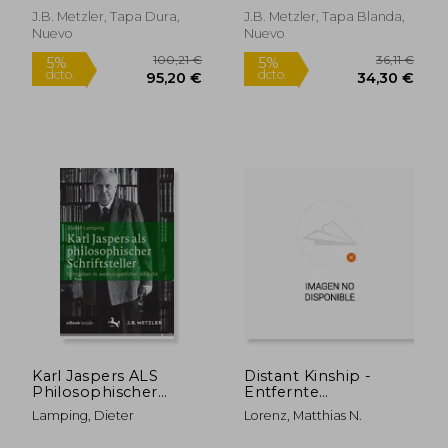
Studien (en Alemán)
J.B. Metzler, Tapa Dura,
J.B. Metzler, Tapa Blanda,
Nuevo
Nuevo
81,90 €
36,1
5%
5%
dcto.
dcto.
77,80 €
34,30
Karl Jaspers ALS
Distant Kinship -
Philosophischer
Entfernte
Schriftsteller:
Verwandtschaft:
Lamping, Dieter
Lorenz, Matthias N.
Schreiben in
Joseph Conrads
Weltbürgerlicher
»Heart of Darkness«