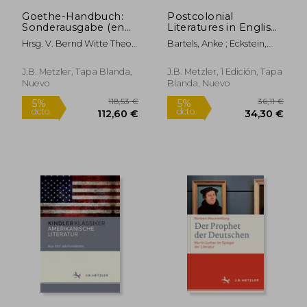
Goethe-Handbuch:
Postcolonial
Sonderausgabe (en
Literatures in English:
Alemán)
An Introduction (en
Hrsg. V. Bernd Witte Theo
Bartels, Anke ; Eckstein,
Inglés)
Buck Hans-Dietrich
Lars ; Waller, Nicole
Dahnke U. A.; Witte Bernd;
J.B. Metzler, Tapa Blanda,
J.B. Metzler, 1 Edición, Tapa
Buck Theo; Dahnke Hans-
Nuevo
Blanda, Nuevo
Dietrich
118,53 €
36,1
5%
5%
dcto.
dcto.
112,60 €
34,30