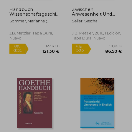
Handbuch
Zwischen
Wissenschaftsgeschichte
Anwesenheit Und
(en Alemán)
Abwesenheit: Die
Sommer, Marianne ;
Seiler, Sascha
Figur Des
Müller-Wille, Staffan ;
Verschwundenen in
Reinhardt, Carsten
Der Literatur Der
J.B. Metzler, Tapa Dura,
J.B. Metzler, 2016, 1 Edición,
Moderne Und
Nuevo
Tapa Dura, Nuevo
Postmoderne (en
Alemán)
127,69 €
91,05
5%
5%
dcto.
dcto.
121,30 €
86,50