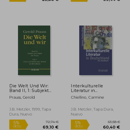
68,16 €
77,32
5%
5%
dcto.
dcto.
64,75 €
73,45
Die Welt Und Wir:
Interkulturelle
Band II, 1: Subjekt
Literatur in
Und Objekt Der
Deutschland: Ein
Prauss, Gerold
Chiellino, Carmine
Praxis. Form Und
Handbuch (en
Inhalt Einer Absicht
Alemán)
ALS Bewußtsein (en
J.B. Metzler, 1999, Tapa
J.B. Metzler, Tapa Dura,
Alemán)
Dura, Nuevo
Nuevo