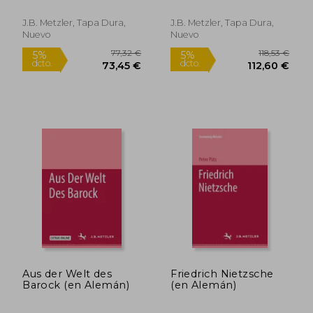
(Landesvermessung)
(en Alemán)
J.B. Metzler, Tapa Dura,
J.B. Metzler, Tapa Dura,
Nuevo
Nuevo
36,11 €
91,05
5%
5%
dcto.
dcto.
34,30 €
86,50
Aus der Welt des
Friedrich Nietzsche
Barock (en Alemán)
(en Alemán)