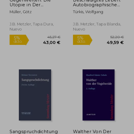
5%
5%
dcto.
dcto.
Utopie in Der
Autobiographische
20,41 €
77,80
Deutschen Literatur
Texte Der Gegenwart.
Müller, Götz
Türkis, Wolfgang
(en Alemán)
Metzler
Studienausgabe (en
Alemán)
J.B. Metzler, Tapa Dura,
J.B. Metzler, Tapa Blanda,
Nuevo
Nuevo
Sangspruchdichtung
Walther Von Der