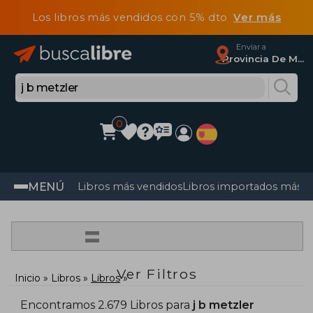
Los libros más vendidos con 5% dto
Ver más
Enviar a
Provincia De Madrid
0
MENÚ
Libros más vendidos
Libros importados más v
=
Ver Filtros
Inicio
Libros
Libros
Encontramos 2.679 Libros para
j b metzler