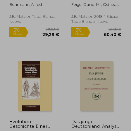
Kunst Und
Theorie - PRAXIS -
Behrmann, Alfred
Feige, Daniel M. ; Ostritsch,
Konvention (en
Ästhetik (en Alemán)
Sebastian ; Rautzenberg,
Alemán)
Markus
J.B. Metzler, Tapa Blanda,
J.B. Metzler, 2018, 1 Edición,
Nuevo
Tapa Blanda, Nuevo
31,53 €
26,95
5%
5%
dcto.
dcto.
29,95 €
25,60
Evolution -
Das junge
Geschichte Einer
Deutschland: Analyse
Idee: Von der Antike
seines