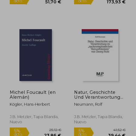
77,32 €
81,90
5%
5%
dcto.
dcto.
73,45 €
77,80
Michel Foucault (en
Natur, Geschichte
Alemán)
Und Verantwortung
Im
Kögler, Hans-Herbert
Neumann, Rolf
Nachmetaphysischen
Vernunftdenken Von
Georg Picht: M&p
J.B. Metzler, Tapa Blanda,
J.B. Metzler, Tapa Blanda,
Schriftenreihe (en
Nuevo
Nuevo
Alemán)