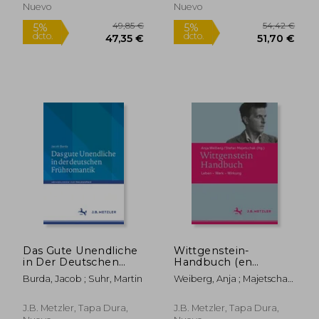
Alemán)
Nuevo
Nuevo
Das Gute Unendliche
Wittgenstein-
in Der Deutschen
Handbuch (en
Frühromantik (en
Alemán)
Burda, Jacob ; Suhr, Martin
Weiberg, Anja ; Majetschak,
Alemán)
Stefan
J.B. Metzler, Tapa Dura,
J.B. Metzler, Tapa Dura,
91,05 €
63,58