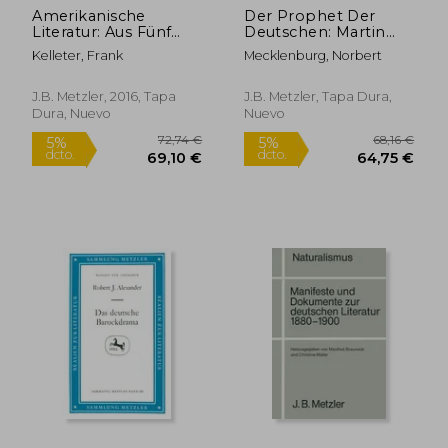
Amerikanische
Der Prophet Der
Literatur: Aus Fünf
Deutschen: Martin
Jahrhunderten (en
Luther Im Spiegel
Kelleter, Frank
Mecklenburg, Norbert
Alemán)
Der Literatur (en
Alemán)
J.B. Metzler, 2016, Tapa
J.B. Metzler, Tapa Dura,
Dura, Nuevo
Nuevo
72,74 €
68,16
5%
5%
dcto.
dcto.
69,10 €
64,75