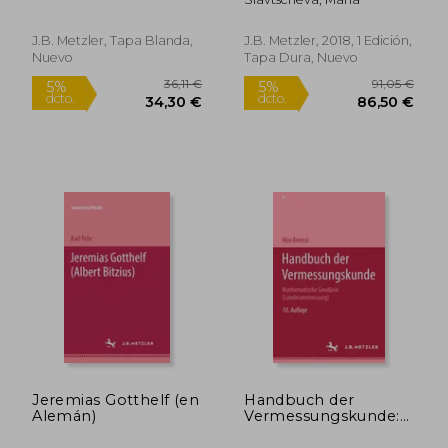
Verortung
Ausgewählter
Bulgarischer Lyriker
J.B. Metzler, Tapa Blanda,
J.B. Metzler, 2018, 1 Edición,
Im Kontext Der
Nuevo
Tapa Dura, Nuevo
Europäischen
Moderne (en Alemán)
72,74 €
81,90
5%
5%
dcto.
dcto.
69,10 €
77,80
Jeremias Gotthelf (en
Handbuch der
Alemán)
Vermessungskunde:
Mathematische
Geodsie