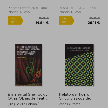
Planeta Lector, 2015, Tapa
PLANETA LECTOR, Tapa
Blanda, Nuevo
Blanda, Nuevo
24,57 €
23,83
5%
5%
dcto.
dcto.
23,35 €
22,64
Elemental Sherlock y
Relato del horror 1.
Otras Obras de Teatro
Cinco clásicos de
Comedias ni tan tan
terror
(Ilus.) Sevilla Fabian /
Varios Autores
ni muy muy Cortas