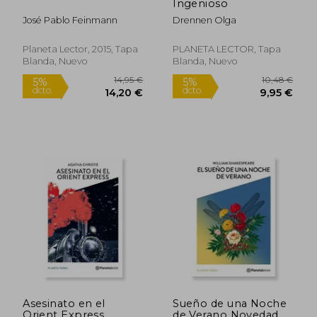
Ingenioso
José Pablo Feinmann
Drennen Olga
Planeta Lector, 2015, Tapa
PLANETA LECTOR, Tapa
Blanda, Nuevo
Blanda, Nuevo
Asesinato en el
Sueño de una Noche
Orient Express
de Verano Novedad
16,71 €
15,79