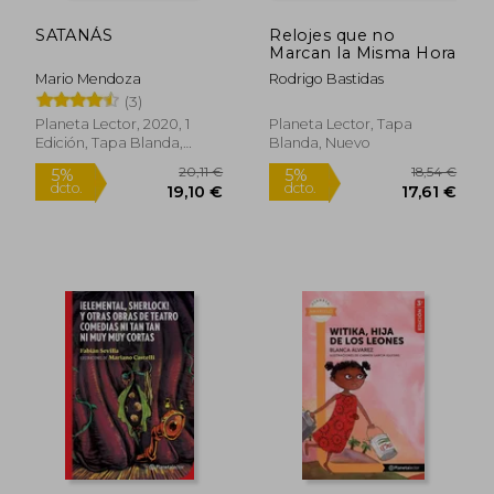
SATANÁS
Relojes que no
Marcan la Misma Hora
Mario Mendoza
Rodrigo Bastidas
(3)
Planeta Lector, 2020, 1
Planeta Lector, Tapa
Edición, Tapa Blanda,
Blanda, Nuevo
Nuevo
20,11 €
18,54
5%
5%
dcto.
dcto.
19,10 €
17,61