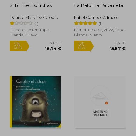
Si tú me Escuchas
La Paloma Palometa
Daniela Márquez Colodro
Isabel Campos Adrados
(1)
(1)
Planeta Lector, Tapa
Planeta Lector, 2022, Tapa
Blanda, Nuevo
Blanda, Nuevo
15,81 €
13,96
5%
5%
dcto.
dcto.
15,02 €
13,26