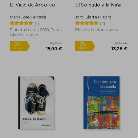
El Viaje de Arboreo
El Soldado y la Niña
María José Ferrada
Jordi Sierra I Fabra
(1)
(2)
Planeta Lector, 2018, Tapa
Planeta Lector, Nuevo
Blanda, Nuevo
15,79 €
13,96
5%
5%
dcto.
dcto.
15,00 €
13,26