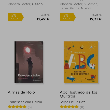
Planeta Lector,
Usado
Planeta Lector, 3 Edición,
Tapa Blanda, Nuevo
24,57 €
14,95
5%
5%
dcto.
dcto.
23,35 €
14,20
Almas de Rojo
Abc Ilustrado de los
Quiltros
Francisca Solar García
Jorge De La Paz
(3)
(11)