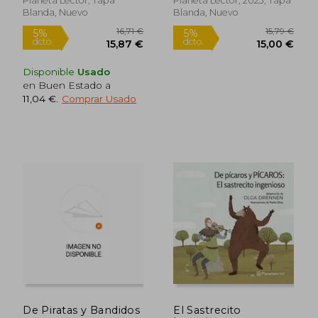
Planeta Lector, Tapa
Planeta Lector, 2023, Tapa
Blanda, Nuevo
Blanda, Nuevo
Disponible
Usado
en Buen Estado a
11,04 €
.
Comprar Usado
16,71 €
15,79
5%
5%
dcto.
dcto.
15,87 €
15,00
De Piratas y Bandidos
El Sastrecito