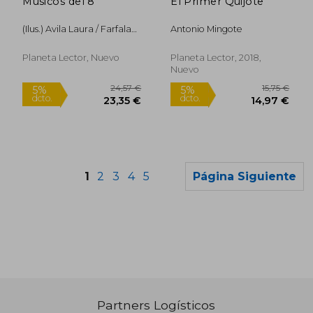
Musicos del 8
El Primer Quijote
(Ilus.) Avila Laura / Farfala
Antonio Mingote
Julieta
Planeta Lector, Nuevo
Planeta Lector, 2018,
Nuevo
1
2
3
4
5
Página Siguiente
Partners Logísticos