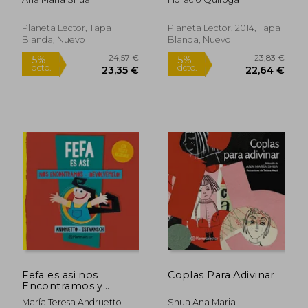
Planeta Lector, Tapa
Planeta Lector, 2014, Tapa
Blanda, Nuevo
Blanda, Nuevo
15,31 €
24,44
5%
5%
dcto.
dcto.
14,55 €
23,22
Fefa es asi nos
Coplas Para Adivinar
Encontramos y
Devolvemelo
María Teresa Andruetto
Shua Ana Maria