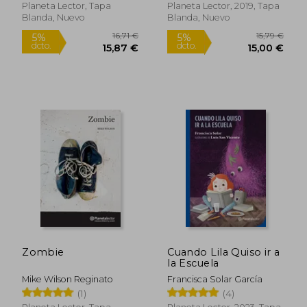
Planeta Lector, Tapa
Planeta Lector, 2019, Tapa
Blanda, Nuevo
Blanda, Nuevo
13,13 €
18,23
Zombie
Cuando Lila Quiso ir a
5%
5%
dcto.
dcto.
la Escuela
12,47 €
17,31
Mike Wilson Reginato
Francisca Solar García
(1)
(4)