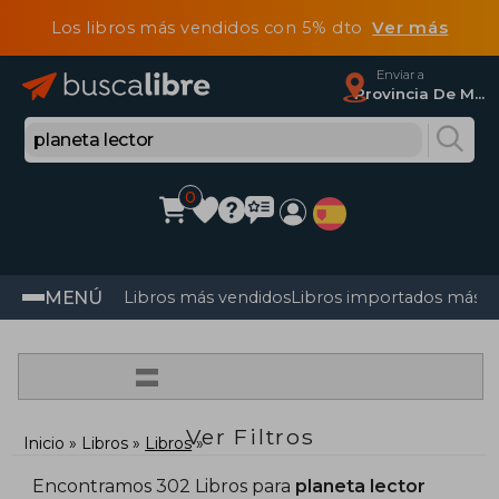
Los libros más vendidos con 5% dto
Ver más
Enviar a
Provincia De Madrid
0
MENÚ
Libros más vendidos
Libros importados más v
=
Ver Filtros
Inicio
Libros
Libros
Encontramos 302 Libros para
planeta lector