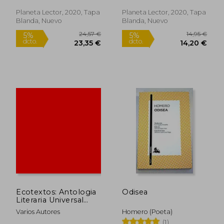
Castelli Mariano
Planeta Lector, 2020, Tapa
Planeta Lector, 2020, Tapa
Blanda, Nuevo
Blanda, Nuevo
15,62 €
29,59
5%
5%
dcto.
dcto.
14,84 €
28,11
Ecotextos: Antologia
Odisea
Literaria Universal
Ilustrada
Varios Autores
Homero (Poeta)
(1)