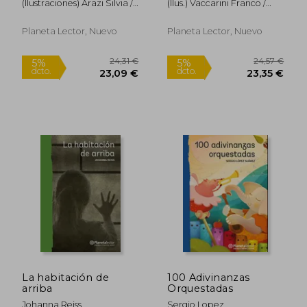
(Ilustraciones) Arazi Silvia /
(Ilus.) Vaccarini Franco /
Gato
Centeno Pilar
Matosaw
Planeta Lector, Nuevo
Planeta Lector, Nuevo
25,91 €
25,91
5%
5%
dcto.
dcto.
24,61 €
24,61
La habitación de
100 Adivinanzas
arriba
Orquestadas
Johanna Reiss
Sergio Lopez