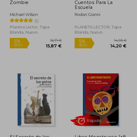
Zombie
Cuentos Para La
Escuela
Michael Wilson
Rodari Gianni
(1)
Planeta Lector, Tapa
PLANETA LECTOR, Tapa
Blanda, Nuevo
Blanda, Nuevo
16,71 €
14,95
El Secreto de los
Libro Monstruoso [+8