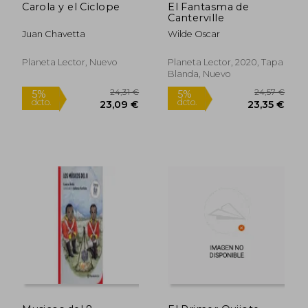
Carola y el Ciclope
El Fantasma de
Canterville
Juan Chavetta
Wilde Oscar
Planeta Lector, Nuevo
Planeta Lector, 2020, Tapa
Blanda, Nuevo
13,96 €
13,04
5%
5%
dcto.
dcto.
13,26 €
12,39