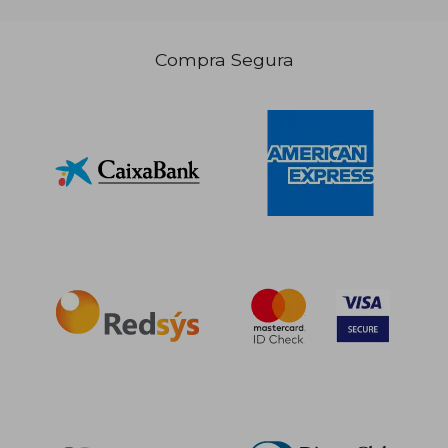
24,31 €
24,57
5%
5%
Compra Segura
dcto.
dcto.
23,09 €
23,35