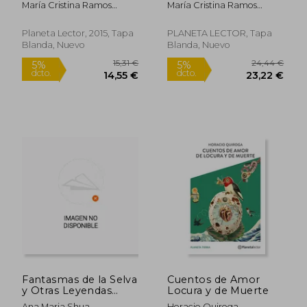
María Cristina Ramos
María Cristina Ramos
Guzmán
Guzmán
Planeta Lector, 2015, Tapa
PLANETA LECTOR, Tapa
Blanda, Nuevo
Blanda, Nuevo
22,58 €
24,44
5%
5%
dcto.
dcto.
21,45 €
23,22
Fantasmas de la Selva
Cuentos de Amor
y Otras Leyendas
Locura y de Muerte
Latinoamericanas
Ana Maria Shua
Horacio Quiroga