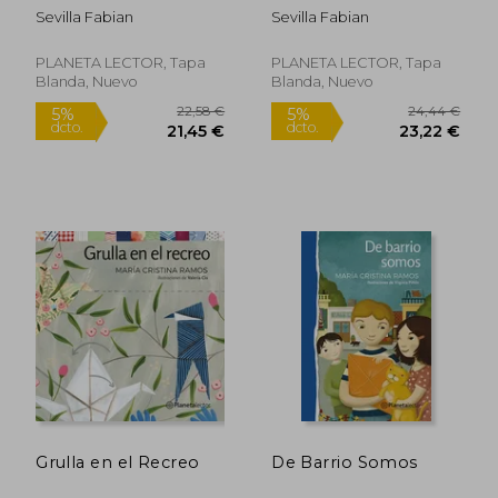
Sevilla Fabian
Sevilla Fabian
PLANETA LECTOR, Tapa
PLANETA LECTOR, Tapa
Blanda, Nuevo
Blanda, Nuevo
24,57 €
21,9
5%
5%
dcto.
dcto.
23,35 €
20,82
Grulla en el Recreo
De Barrio Somos