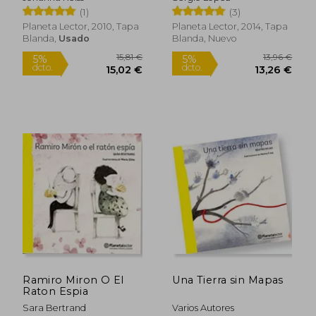
(1)
(3)
Planeta Lector, 2010, Tapa
Planeta Lector, 2014, Tapa
Blanda,
Usado
Blanda, Nuevo
25,91 €
16,34
5%
5%
dcto.
dcto.
24,61 €
15,53
Ramiro Miron O El
Una Tierra sin Mapas
Raton Espia
Sara Bertrand
Varios Autores