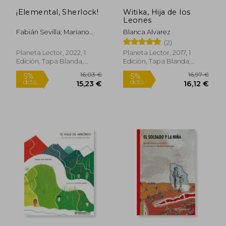
¡Elemental, Sherlock!
Witika, Hija de los
Leones
Fabián Sevilla; Mariano
Blanca Alvarez
Castelli
(2)
Planeta Lector, 2022, 1
Planeta Lector, 2017, 1
Edición, Tapa Blanda,
Edición, Tapa Blanda,
Nuevo
Nuevo
16,03 €
16,97
5%
5%
dcto.
dcto.
15,23 €
16,12