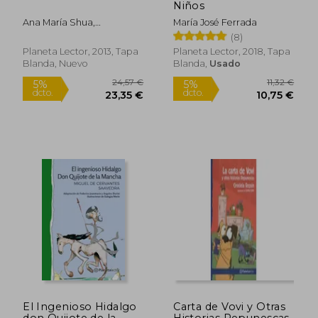
Niños
Ana María Shua,
María José Ferrada
16,71 €
20,00
5%
5%
Maximiliano Amici
(8)
dcto.
dcto.
15,87 €
19,00
Planeta Lector, 2013, Tapa
Planeta Lector, 2018, Tapa
Blanda, Nuevo
Blanda,
Usado
El Ingenioso Hidalgo
Carta de Vovi y Otras
don Quijote de la
Historias Repunescas