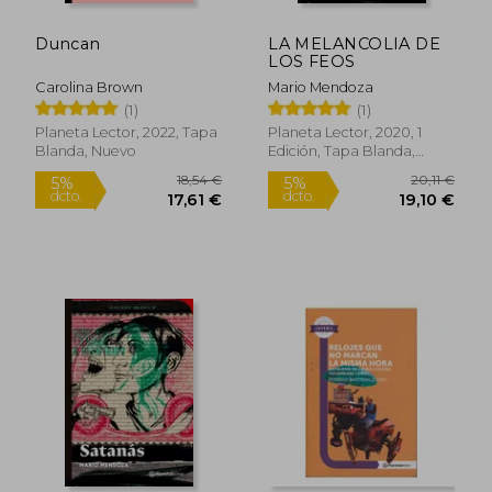
Duncan
LA MELANCOLIA DE
LOS FEOS
Carolina Brown
Mario Mendoza
(1)
(1)
Planeta Lector, 2022, Tapa
Planeta Lector, 2020, 1
Blanda, Nuevo
Edición, Tapa Blanda,
Nuevo
18,54 €
20,11
5%
5%
dcto.
dcto.
17,61 €
19,10