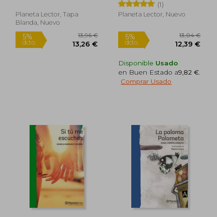
(1)
Planeta Lector, Tapa
Planeta Lector, Nuevo
Blanda, Nuevo
Disponible
Usado
en Buen Estado a
9,82 €
.
Comprar Usado
24,31 €
24,57
5%
5%
dcto.
dcto.
23,09 €
23,35