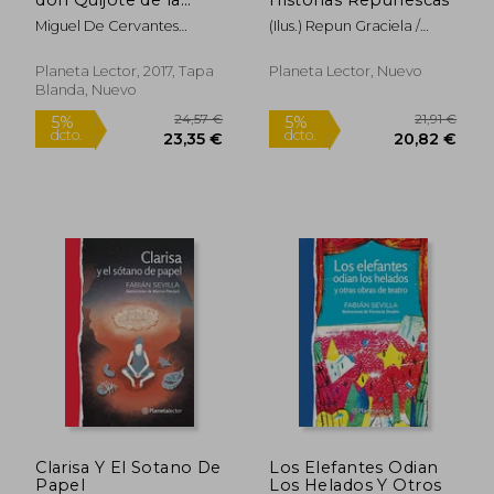
Mancha
Miguel De Cervantes
(Ilus.) Repun Graciela /
Saavedra
Cuño Cucho
Planeta Lector, 2017, Tapa
Planeta Lector, Nuevo
24,57 €
11,3
5%
5%
Blanda, Nuevo
dcto.
dcto.
23,35 €
10,75
Clarisa Y El Sotano De
Los Elefantes Odian
Papel
Los Helados Y Otros