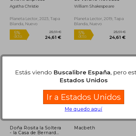
5%
5%
dcto.
dcto.
15,87 €
15,00
Agatha Christie
William Shakespeare
Planeta Lector, 2023, Tapa
Planeta Lector, 2019, Tapa
Blanda, Nuevo
Blanda, Nuevo
Estás viendo
Buscalibre España
, pero es
Estados Unidos
Ir a Estados Unidos
Me quedo aquí
Doña Rosita la Soltera
Macbeth
- la Casa de Bernarda