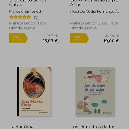
5%
5%
dcto.
dcto.
Gatos
Años]
15,87 €
14,20
Marcelo Simonetti
(Ilus.) De Vedia Fernando /
Cubillas Roberto
(15)
Planeta Lector, Tapa
Planeta Lector, 2024, Tapa
Blanda, Nuevo
Blanda, Nuevo
Rápido
La Sueñera
Los Derechos de los