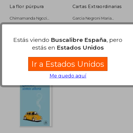
26,66 €
34,93
La flor púrpura
Cartas Extraordinarias
5%
5%
dcto.
dcto.
25,33 €
33,18
Chimamanda Ngozi
Garcia Negroni Maria
Adichie
Marta
Random House Company,
Random House Company,
2024, Tapa Blanda, Nuevo
Nuevo
Estás viendo
Buscalibre España
, pero
estás en
Estados Unidos
Ir a Estados Unidos
Me quedo aquí