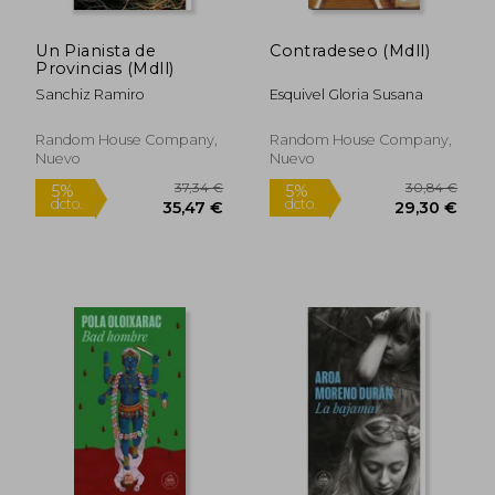
Un Pianista de
Contradeseo (Mdll)
Provincias (Mdll)
Sanchiz Ramiro
Esquivel Gloria Susana
Random House Company,
Random House Company,
Nuevo
Nuevo
37,34 €
30,84
5%
5%
dcto.
dcto.
35,47 €
29,30