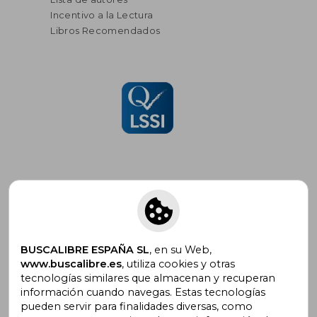
Incentivo a la Lectura
Libros Recomendados
Suscríbete para recibir ofertas y
promociones
BUSCALIBRE ESPAÑA SL
, en su Web,
www.buscalibre.es
, utiliza cookies y otras
tecnologías similares que almacenan y recuperan
información cuando navegas. Estas tecnologías
pueden servir para finalidades diversas, como
¿Necesitas ayuda?