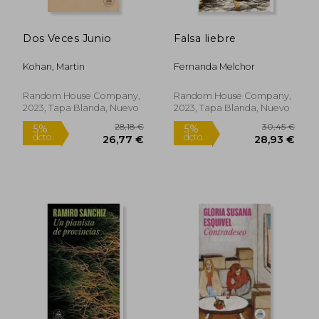
Dos Veces Junio
Falsa liebre
Kohan, Martin
Fernanda Melchor
Random House Company,
Random House Company,
2023, Tapa Blanda, Nuevo
2023, Tapa Blanda, Nuevo
28,18 €
30,45
5%
5%
dcto.
dcto.
26,77 €
28,93