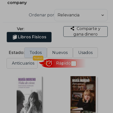
company
Ordenar por
Comparte y
Ver:
gana dinero
Libros Físicos
Estado:
Todos
Nuevos
Usados
Nuevo
Anticuarios
Rápido