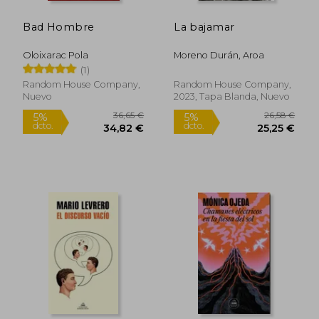
Bad Hombre
La bajamar
Oloixarac Pola
Moreno Durán, Aroa
(1)
Random House Company,
Random House Company,
Nuevo
2023, Tapa Blanda, Nuevo
36,65 €
26,58
5%
5%
dcto.
dcto.