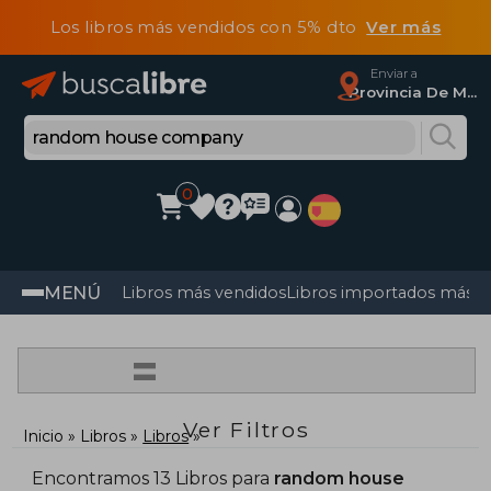
Los libros más vendidos con 5% dto
Ver más
Enviar a
Provincia De Madrid
0
MENÚ
Libros más vendidos
Libros importados más v
=
Ver Filtros
Inicio
Libros
Libros
Encontramos 13 Libros para
random house