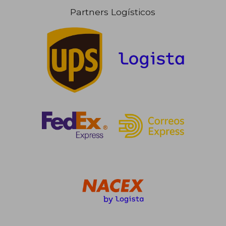
Partners Logísticos
30,45 €
5%
dcto.
28,93 €