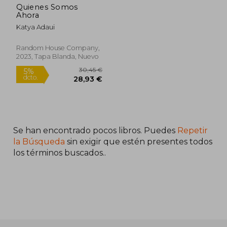
Quienes Somos
Ahora
Katya Adaui
38,71 €
30,10
5%
5%
dcto.
dcto.
36,78 €
28,60
Random House Company,
2023, Tapa Blanda, Nuevo
Se han encontrado pocos libros. Puedes
Repetir
la Búsqueda
sin exigir que estén presentes todos
los términos buscados..