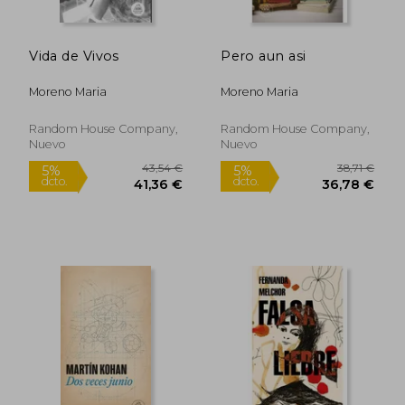
Vida de Vivos
Pero aun asi
Moreno Maria
Moreno Maria
Random House Company,
Random House Company,
Nuevo
Nuevo
43,54 €
38,71
5%
5%
dcto.
dcto.
41,36 €
36,78