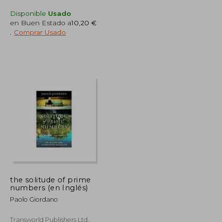
Disponible
Usado
en Buen Estado a
10,20 €
.
Comprar Usado
27,25 €
47,81 €
5%
dcto.
25,89 €
45,42 €
the solitude of prime
numbers (en Inglés)
Paolo Giordano
Transworld Publishers Ltd,