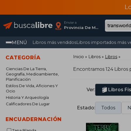
L
Enviar a
Provincia De Madrid
MENÚ
Libros más vendidos
Libros importados más v
Inicio
Libros
Libros
CATEGORÍA
Ciencias De La Tierra,
Encontramos 124 Libros 
Geografía, Medioambiente,
Planificación
Estilos De Vida, Aficiones Y
Ver:
Libros Fí
Ocio
Historia Y Arqueología
Calificadores De Lugar
Estado:
Todos
N
ENCUADERNACIÓN
Tapa Blanda