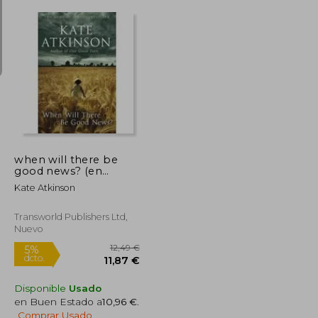
17,29 €
11,74 €
when will there be
good news? (en
Inglés)
Kate Atkinson
Transworld Publishers Ltd,
Nuevo
Disponible
Usado
en Buen Estado a
10,96 €
.
Comprar Usado