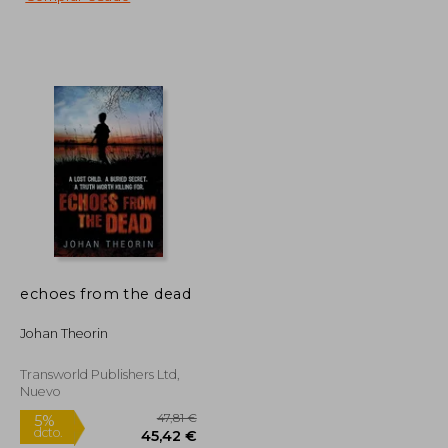
12,49 €
12,49 €
5%
dcto.
11,87 €
11,87 €
echoes from the dead
Johan Theorin
Transworld Publishers Ltd,
Nuevo