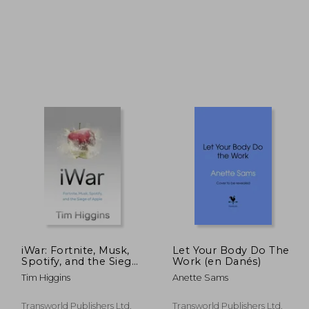
2,49 €
16,24 €
5%
5%
dcto.
dcto.
,87 €
15,43 €
iWar: Fortnite, Musk,
Let Your Body Do The
Spotify, and the Siege
Work (en Danés)
of Apple (en Inglés)
Tim Higgins
Anette Sams
Transworld Publishers Ltd,
Transworld Publishers Ltd,