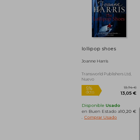
1
5%
dcto.
17
lollipop shoes
Joanne Harris
Transworld Publishers Ltd,
Nuevo
Disponible
Usado
en Buen Estado a
10,20 €
.
Comprar Usado