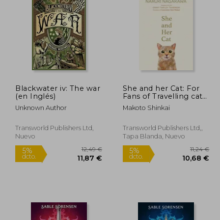
Blackwater iv: The war
She and her Cat: For
(en Inglés)
Fans of Travelling cat
Chronicles and (en
Unknown Author
Makoto Shinkai
Inglés)
Transworld Publishers Ltd,
Transworld Publishers Ltd,,
Nuevo
Tapa Blanda, Nuevo
2,49 €
12,49 €
5%
5%
dcto.
dcto.
,87 €
11,87 €