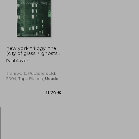
32,92 €
25,00 €
5%
dcto.
31,27 €
23,75 €
new york trilogy. the
(city of glass + ghosts
+ locked room) (en
Paul Auster
Inglés)
Transworld Publishers Ltd,
2004, Tapa Blanda,
Usado