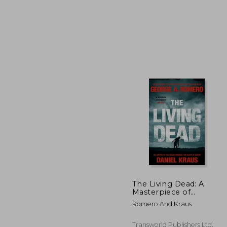
1
5%
dcto.
11
The Living Dead: A
Masterpiece of
Zombie Horror (en
Romero And Kraus
Inglés)
Transworld Publishers Ltd,