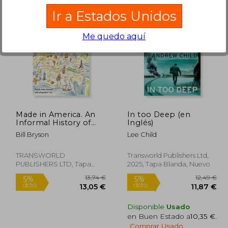
Ir a Estados Unidos
3,74 €
Me quedo aquí
,05 €
10,20 €
Made in America. An
In too Deep (en
Informal History of
Inglés)
American English
Bill Bryson
Lee Child
(Bryson) (en Inglés)
TRANSWORLD
Transworld Publishers Ltd,
PUBLISHERS LTD, Tapa
2025, Tapa Blanda, Nuevo
Blanda, Nuevo
Disponible
Usado
en Buen Estado a
10,35 €
.
Comprar Usado