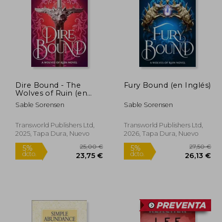
Dire Bound - The
Fury Bound (en Inglés)
Wolves of Ruin (en
Inglés)
Sable Sorensen
Sable Sorensen
Transworld Publishers Ltd,
Transworld Publishers Ltd,
2025, Tapa Dura, Nuevo
2026, Tapa Dura, Nuevo
4,58 €
25,00 €
5%
5%
dcto.
dcto.
,35 €
23,75 €