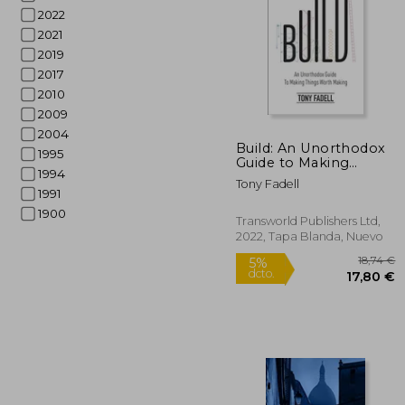
2022
2021
2019
2017
2010
2009
2004
Build: An Unorthodox
1995
Guide to Making
1994
Things Worth Making
Tony Fadell
(en Inglés)
1991
1900
Transworld Publishers Ltd,
2022, Tapa Blanda, Nuevo