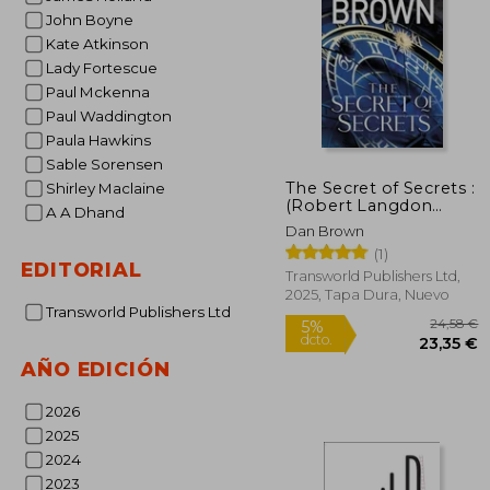
John Boyne
Kate Atkinson
Lady Fortescue
Paul Mckenna
Paul Waddington
Paula Hawkins
Sable Sorensen
The Secret of Secrets :
Shirley Maclaine
(Robert Langdon
A A Dhand
Book 6) (en Inglés)
Dan Brown
(1)
EDITORIAL
Transworld Publishers Ltd,
2025, Tapa Dura, Nuevo
Transworld Publishers Ltd
AÑO EDICIÓN
2026
2025
2024
2
5%
2023
dcto.
23