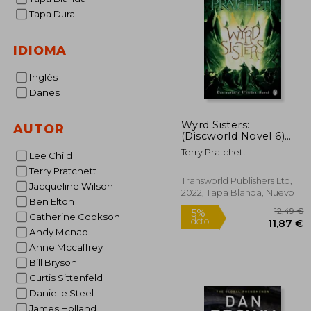
Tapa Dura
IDIOMA
Inglés
Danes
Wyrd Sisters:
AUTOR
(Discworld Novel 6)
(Discworld Novels) (en
Terry Pratchett
Lee Child
Inglés)
Terry Pratchett
Transworld Publishers Ltd,
Jacqueline Wilson
2022, Tapa Blanda, Nuevo
Ben Elton
Catherine Cookson
Andy Mcnab
Anne Mccaffrey
Bill Bryson
1
5%
Curtis Sittenfeld
dcto.
11
Danielle Steel
James Holland