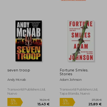
13,74 €
5%
5%
dcto.
dcto.
,20 €
13,05 €
seven troop
Fortune Smiles.
Stories
Andy Mcnab
Adam Johnson
Transworld Publishers Ltd,
Transworld Publishers Ltd,
Nuevo
Tapa Blanda, Nuevo