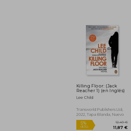
10
Killing Floor: (Jack
Reacher 1) (en Inglés)
Lee Child
Transworld Publishers Ltd,
2022, Tapa Blanda, Nuevo