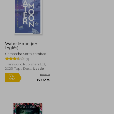
Water Moon (en
Inglés)
Samantha Sotto Yambao
(1)
Transworld Publishers Ltd,
2025, Tapa Dura,
Usado
27,50 €
17,92 €
5%
dcto.
26,13 €
17,02 €