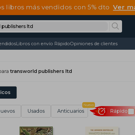
os libros más vendidos con 5% dto
Ver m
endidos
Libros con envío Rápido
Opiniones de clientes
para
transworld publishers ltd
sicos
Nuevo
uevos
Usados
Anticuarios
Rápido