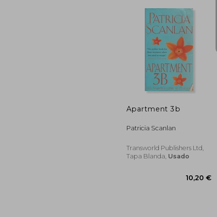
1
5%
dcto.
13
Apartment 3b
Patricia Scanlan
Transworld Publishers Ltd,
Tapa Blanda,
Usado