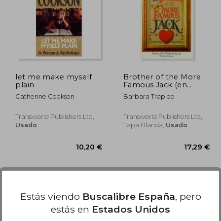
8,74 €
23,74 €
5%
5%
dcto.
dcto.
,80 €
22,55 €
let me make myself
Brother of the More
plain
Famous Jack (en
Inglés)
Catherine Cookson
Barbara Trapido
Transworld Publishers Ltd,
Transworld Publishers Ltd,
Usado
Tapa Blanda,
Usado
Estás viendo
Buscalibre España
, pero
estás en
Estados Unidos