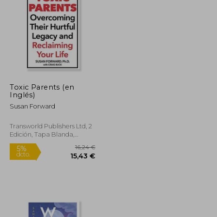
Toxic Parents (en
Inglés)
Susan Forward
Transworld Publishers Ltd, 2
Edición, Tapa Blanda,
Nuevo
11,24 €
16,24 €
5%
dcto.
10,68 €
15,43 €