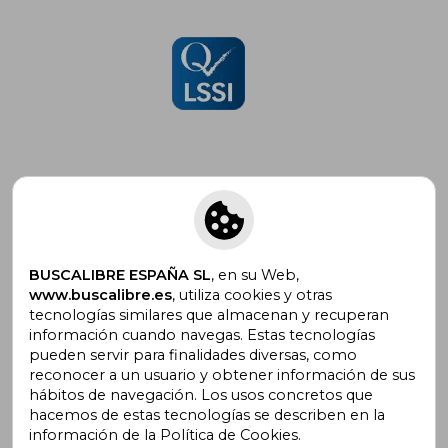
Suscríbete para recibir ofertas y
promociones
BUSCALIBRE ESPAÑA SL
, en su Web,
www.buscalibre.es
, utiliza cookies y otras
tecnologías similares que almacenan y recuperan
información cuando navegas. Estas tecnologías
pueden servir para finalidades diversas, como
¿Necesitas ayuda?
reconocer a un usuario y obtener información de sus
hábitos de navegación. Los usos concretos que
hacemos de estas tecnologías se describen en la
Ir a Centro de Soporte
información de la Política de Cookies.