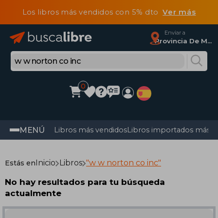
Los libros más vendidos con 5% dto
Ver más
Enviar a
Provincia De Madrid
0
MENÚ
Libros más vendidos
Libros importados más v
Inicio
Libros
"w w norton co inc"
Estás en
No hay resultados para tu búsqueda
actualmente