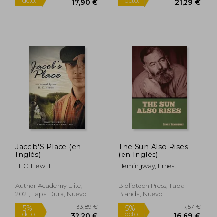
21,69 €
29,23
5%
5%
dcto.
dcto.
20,61 €
27,77
Jacob'S Place (en
The Sun Also Rises
Inglés)
(en Inglés)
H. C. Hewitt
Hemingway, Ernest
Author Academy Elite,
Bibliotech Press, Tapa
2021, Tapa Dura, Nuevo
Blanda, Nuevo