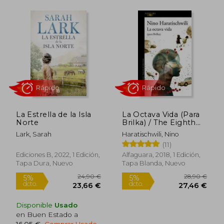
10,75 €
19,95
5%
5%
dcto.
dcto.
10,21 €
18,95
La Estrella de la Isla
La Octava Vida (Para
Norte
Brilka) / The Eighth
Life (for Brilka)
Lark, Sarah
Haratischwili, Nino
(11)
Ediciones B, 2022, 1 Edición,
Alfaguara, 2018, 1 Edición,
Tapa Dura, Nuevo
Tapa Blanda, Nuevo
Disponible
Usado
en Buen Estado a
16,05 €
.
Comprar Usado