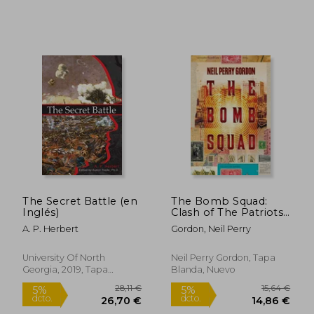
18,85 €
22,41
5%
5%
dcto.
dcto.
17,90 €
21,29
The Secret Battle (en
The Bomb Squad:
Inglés)
Clash of The Patriots
(en Inglés)
A. P. Herbert
Gordon, Neil Perry
University Of North
Neil Perry Gordon, Tapa
Georgia, 2019, Tapa
Blanda, Nuevo
Blanda, Nuevo