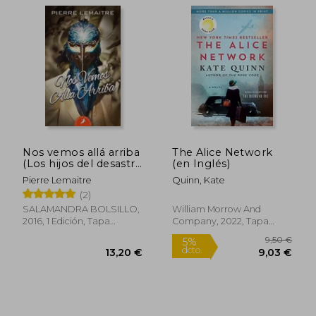
10,95 €
14,96
5%
5%
dcto.
dcto.
10,40 €
14,21
Nos vemos allá arriba
The Alice Network
(Los hijos del desastre
(en Inglés)
1)
Pierre Lemaitre
Quinn, Kate
(2)
SALAMANDRA BOLSILLO,
William Morrow And
2016, 1 Edición, Tapa
Company, 2022, Tapa
Blanda,
Usado
Blanda, Nuevo