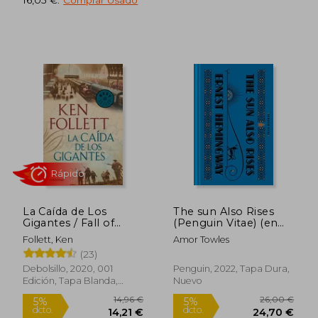
42,99 €
37,50
5%
5%
dcto.
dcto.
40,84 €
35,63
La Caída de Los
The sun Also Rises
Gigantes / Fall of
(Penguin Vitae) (en
Giants
Inglés)
Follett, Ken
Amor Towles
Rápido
Rápido
(23)
Debolsillo, 2020, 001
Penguin, 2022, Tapa Dura,
Edición, Tapa Blanda,
Nuevo
Nuevo