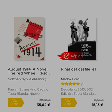
23,88 €
29,26
5%
5%
dcto.
dcto.
22,69 €
27,79
August 1914: A Novel:
Final del desfile, el
The red Wheel i (Fsg
Classics) (en Inglés)
Solzhenitsyn, Aleksandr ;
Madox Ford
Willetts, H. T.
(1)
Farrar, Straus And Giroux,
Debolsillo, 2010, 002
Tapa Blanda, Nuevo
Edición, Tapa Blanda,
Nuevo