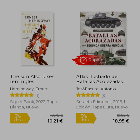
Rápido
The sun Also Rises
Atlas Ilustrado de
(en Inglés)
Batallas Acorazadas
de la Segunda Guerra
Hemingway, Ernest
Jos&Eacute; Antonio
Mundial
Alcaide Yebra
(1)
(9)
Signet Book, 2022, Tapa
Susaeta Ediciones, 2016, 1
Blanda, Nuevo
Edición, Tapa Dura, Nuevo
11,95 €
27,86
5%
5%
dcto.
dcto.
11,35 €
26,47