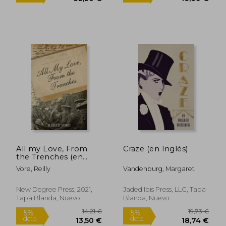
21,77 €
12,53
5%
5%
dcto.
dcto.
20,68 €
11,90
All my Love, From
Craze (en Inglés)
the Trenches (en
Inglés)
Vore, Reilly
Vandenburg, Margaret
New Degree Press, 2021,
Jaded Ibis Press, LLC, Tapa
Tapa Blanda, Nuevo
Blanda, Nuevo