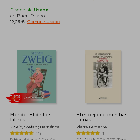
Disponible
Usado
en Buen Estado a
12,26 €
.
Comprar Usado
24,90 €
28,90
5%
5%
dcto.
dcto.
23,66 €
27,46
Mendel El de Los
El espejo de nuestras
Libros
penas
Zweig, Stefan ; Hernández
Pierre Lemaitre
Rodilla, Itziar ; Pallarès,
(11)
(1)
Marc
Editorial Alma, 1 Edición,
SALAMANDRA, 2021, Tapa