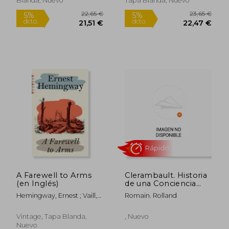
Blanda, Nuevo
Tapa Blanda, Nuevo
A Farewell to Arms
Clerambault. Historia
(en Inglés)
de una Conciencia
Libre Durante la
Hemingway, Ernest ; Vaill,
Romain. Rolland
16,88
5%
Guerra.
Amanda
dcto.
10,20 €
16,03
Vintage, Tapa Blanda,
, Nuevo
Nuevo