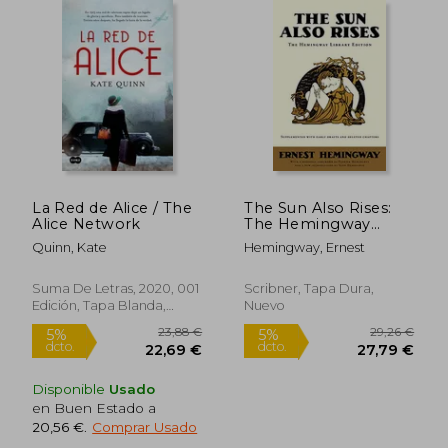
9,50
5%
dcto.
13,20 €
9,03
La Red de Alice / The
The Sun Also Rises:
Alice Network
The Hemingway
Library Edition (en
Quinn, Kate
Hemingway, Ernest
Inglés)
Suma De Letras, 2020, 001
Scribner, Tapa Dura,
Edición, Tapa Blanda,
Nuevo
Nuevo
Disponible
Usado
en Buen Estado a
20,56 €
.
Comprar Usado