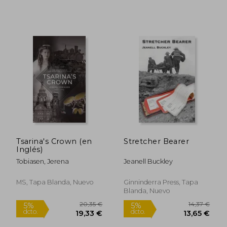
33,89 €
17,57
5%
5%
dcto.
dcto.
32,20 €
16,69
Tsarina's Crown (en
Stretcher Bearer
Inglés)
Tobiasen, Jerena
Jeanell Buckley
MS, Tapa Blanda, Nuevo
Ginninderra Press, Tapa
Blanda, Nuevo