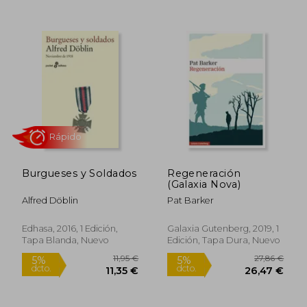
Rápido
Rápido
Burgueses y Soldados
Regeneración
(Galaxia Nova)
Alfred Döblin
Pat Barker
Edhasa, 2016, 1 Edición,
Galaxia Gutenberg, 2019, 1
Tapa Blanda, Nuevo
Edición, Tapa Dura, Nuevo
23,00 €
12,95
5%
5%
dcto.
dcto.
21,85 €
12,30