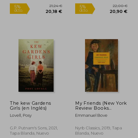
The kew Gardens
My Friends (New York
Girls (en Inglés)
Review Books
Classics) (en Inglés)
Lovell, Posy
Emmanuel Bove
G.P. Putnam's Sons, 2021,
Nyrb Classics, 2019, Tapa
22,65 €
23,65
5%
5%
Tapa Blanda, Nuevo
Blanda, Nuevo
dcto.
dcto.
21,51 €
22,47