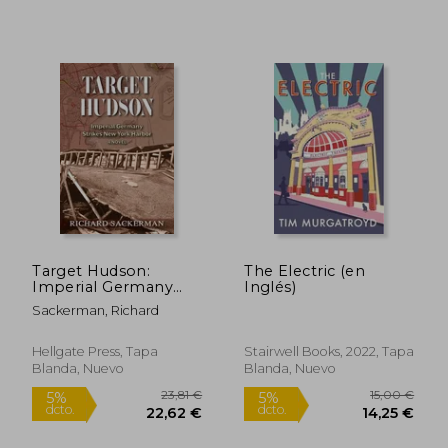
14,21 €
19,73
5%
5%
Target Hudson:
The Electric (en
dcto.
dcto.
13,50 €
18,74
Imperial Germany
Inglés)
Strikes New York
Sackerman, Richard
Harbor (A Novel) (en
Inglés)
Hellgate Press, Tapa
Stairwell Books, 2022, Tapa
Blanda, Nuevo
Blanda, Nuevo