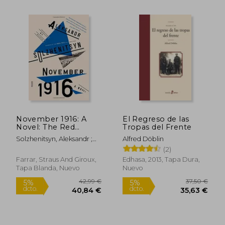
November 1916: A
El Regreso de las
Novel: The Red
Tropas del Frente
Rápido
Wheel II (FSG
Solzhenitsyn, Aleksandr ;
Alfred Döblin
Classics) (en Inglés)
Willetts, H. T.
(2)
Farrar, Straus And Giroux,
Edhasa, 2013, Tapa Dura,
Tapa Blanda, Nuevo
Nuevo