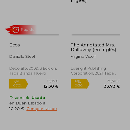
Ecos
The Annotated Mrs.
Dalloway (en Inglés)
Danielle Steel
Virginia Woolf
Rápido
Debolsillo, 2009, 3 Edición,
Liveright Publishing
Tapa Blanda, Nuevo
Corporation, 2021, Tapa
Dura, Nuevo
Disponible
Usado
en Buen Estado a
10,20 €
.
Comprar Usado
12,95 €
35,50
5%
5%
dcto.
dcto.
12,30 €
33,73