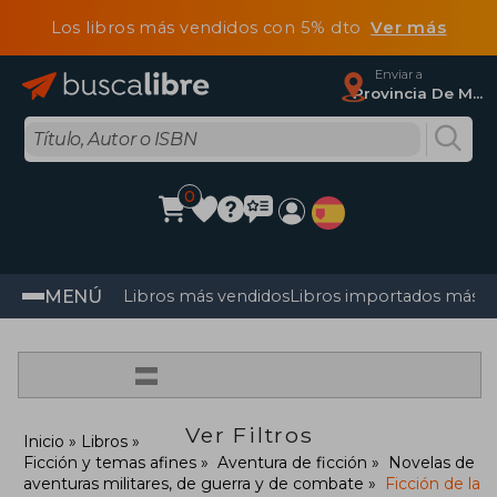
Los libros más vendidos con 5% dto
Ver más
Enviar a
Provincia De Madrid
0
MENÚ
Libros más vendidos
Libros importados más v
=
Ver Filtros
Inicio
Libros
Ficción y temas afines
Aventura de ficción
Novelas de
aventuras militares, de guerra y de combate
Ficción de la