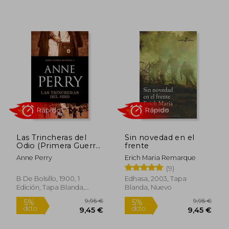
Rápido
Las Trincheras del
Sin novedad en el
Odio (Primera Guerra
frente
37,50 €
15,95
5%
5%
Mundial 4)
Anne Perry
Erich Maria Remarque
dcto.
dcto.
35,62 €
15,15
(9)
B De Bolsillo, 1900, 1
Edhasa, 2003, Tapa
Edición, Tapa Blanda,
Blanda, Nuevo
Nuevo