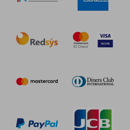
23,81 €
15,00
5%
5%
dcto.
dcto.
22,62 €
14,25