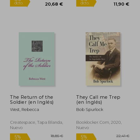
20,86 €
20,07
5%
5%
dcto.
dcto.
19,82 €
19,06
The Return of the
They Call me Trep
Soldier (en Inglés)
(en Inglés)
West, Rebecca
Bob Spurlock
Createspace, Tapa Blanda,
Booklocker.Com, 2020,
Nuevo
Nuevo