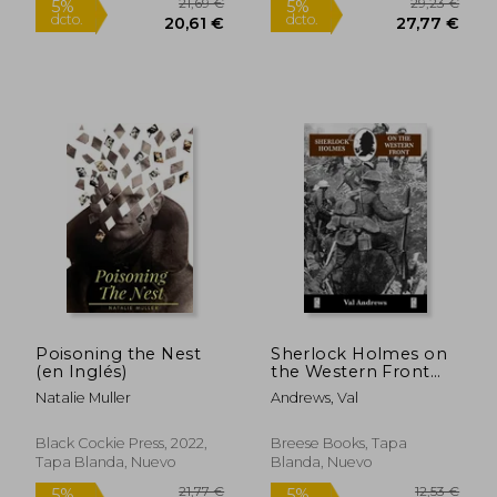
21,24 €
22,00
5%
5%
dcto.
dcto.
20,18 €
20,90
Poisoning the Nest
Sherlock Holmes on
(en Inglés)
the Western Front
(en Inglés)
Natalie Muller
Andrews, Val
Black Cockie Press, 2022,
Breese Books, Tapa
Tapa Blanda, Nuevo
Blanda, Nuevo