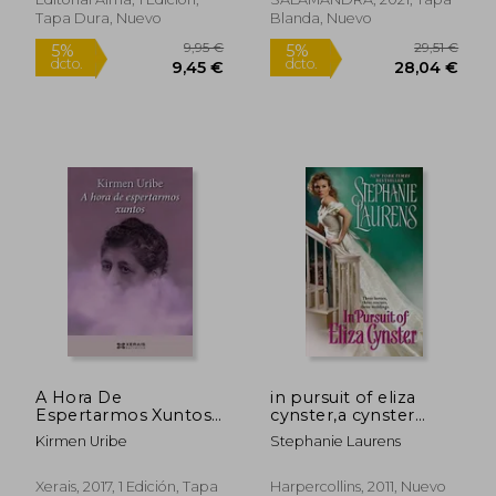
Tapa Dura, Nuevo
Blanda, Nuevo
Rápido
14,96 €
26,00
5%
5%
dcto.
dcto.
14,21 €
24,70
A Hora De
in pursuit of eliza
Espertarmos Xuntos
cynster,a cynster
(Edición Literaria -
novel
Kirmen Uribe
Stephanie Laurens
Narrativa)
Xerais, 2017, 1 Edición, Tapa
Harpercollins, 2011, Nuevo