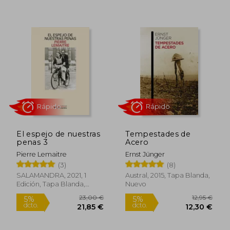
Rápido
Rápido
El espejo de nuestras
Tempestades de
penas 3
Acero
Pierre Lemaitre
Ernst Jünger
(3)
(8)
9,95 €
9,95
5%
5%
SALAMANDRA, 2021, 1
Austral, 2015, Tapa Blanda,
dcto.
dcto.
9,45 €
9,45
Edición, Tapa Blanda,
Nuevo
Nuevo