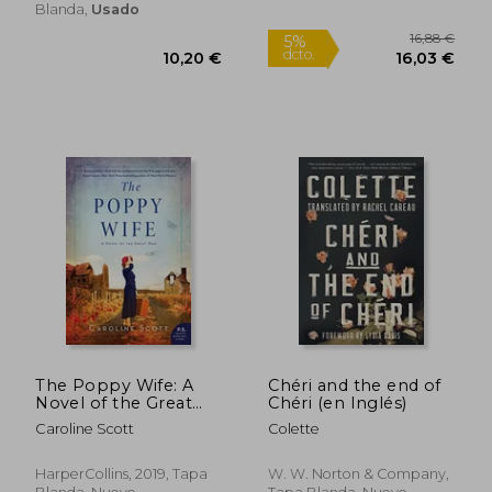
Blanda,
Usado
Rápido
9,95 €
29,51
5%
5%
The Poppy Wife: A
Chéri and the end of
dcto.
dcto.
9,45 €
28,04
Novel of the Great
Chéri (en Inglés)
war (en Inglés)
Caroline Scott
Colette
HarperCollins, 2019, Tapa
W. W. Norton & Company,