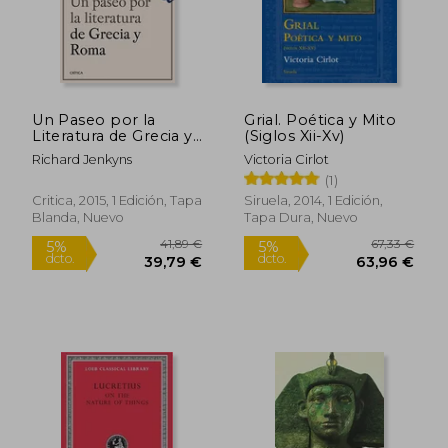
53,29 €
43,94
5%
5%
dcto.
dcto.
50,63 €
41,74
Un Paseo por la
Grial. Poética y Mito
Literatura de Grecia y
(Siglos Xii-Xv)
Roma
Richard Jenkyns
Victoria Cirlot
(1)
Critica, 2015, 1 Edición, Tapa
Siruela, 2014, 1 Edición,
Blanda, Nuevo
Tapa Dura, Nuevo
Rápido