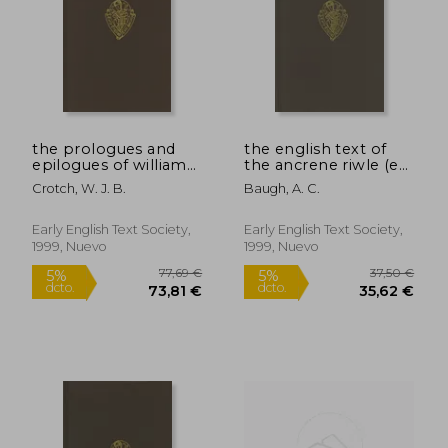
Rápido
the prologues and
the english text of
epilogues of william
the ancrene riwle (en
caxton (en Inglés)
Inglés)
Crotch, W. J. B.
Baugh, A. C.
Early English Text Society,
Early English Text Society,
1999, Nuevo
1999, Nuevo
12,49 €
13,50
5%
5%
dcto.
dcto.
11,87 €
12,83