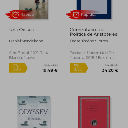
Una Odisea
Comentario a la
Politica de Aristoteles
Daniel Mendelsohn
Óscar Jiménez Torres
41,89 €
67,33
5%
5%
Seix Barral, 2019, Tapa
Ediciones Universidad De
dcto.
dcto.
39,79 €
63,96
Blanda, Nuevo
Navarra, 2018, 1 Edición,
Tapa Blanda, Nuevo