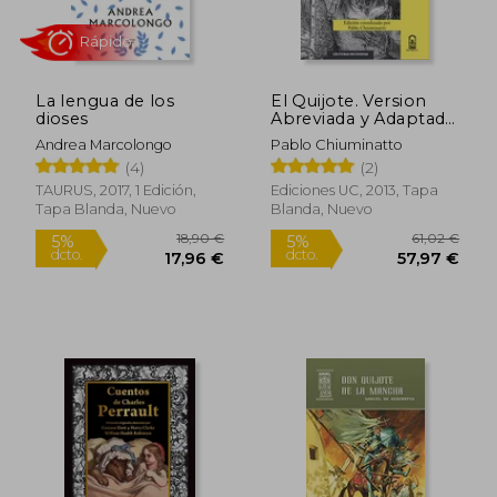
Rápido
La lengua de los
El Quijote. Version
dioses
Abreviada y Adaptada
al Español de
Andrea Marcolongo
Pablo Chiuminatto
America. Miguel de
(4)
(2)
Cervantes
TAURUS, 2017, 1 Edición,
Ediciones UC, 2013, Tapa
Tapa Blanda, Nuevo
Blanda, Nuevo
18,74 €
12,00
5%
5%
dcto.
dcto.
17,80 €
11,40