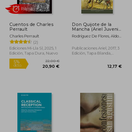
Cuentos de Charles
Don Quijote de la
Rápido
Perrault
Mancha (Ariel Juvenil
Ilustrada)
Charles Perrault
Rodríguez De Flores, Aldo ;
Díaz Ycaza, Rafael ; Durán,
(2)
Jesús
Ediciones Mi-Lla Sl, 2025, 1
Publicaciones Ariel, 2017, 3
Edición, Tapa Dura, Nuevo
Edición, Tapa Blanda,
Nuevo
18,90 €
61,02
5%
5%
dcto.
dcto.
17,96 €
57,97