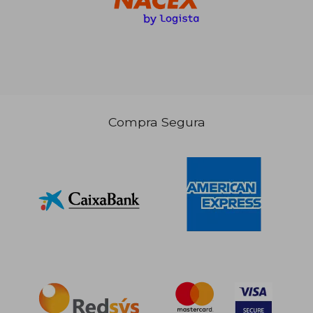
Compra Segura
56,73 €
34,84
5%
5%
dcto.
dcto.
53,89 €
33,10