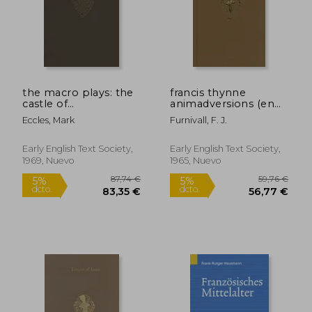
16,00 €
95,19
5%
5%
dcto.
dcto.
15,20 €
90,43
the macro plays: the
francis thynne
castle of
animadversions (en
perseverance,
Inglés)
Eccles, Mark
Furnivall, F. J.
wisdom, mankind (en
Inglés)
Early English Text Society,
Early English Text Society,
1969, Nuevo
1965, Nuevo