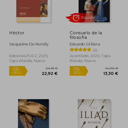
Héctor
Consuelo de la
19,61 €
27,00
5%
5%
filosofía
dcto.
dcto.
18,63 €
25,65
Jacqueline De Romilly
Eduardo Gil Bera
(2)
Ediciones PUCV, 2025,
Acantilado, 2020, Tapa
Tapa Blanda, Nuevo
Blanda, Nuevo
Rápido