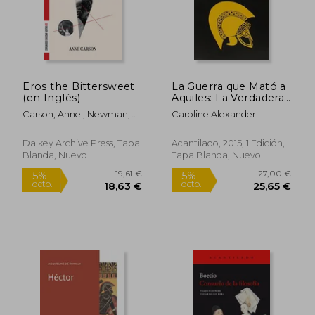
35,12 €
36,25
5%
5%
dcto.
dcto.
33,37 €
34,44
Eros the Bittersweet
La Guerra que Mató a
(en Inglés)
Aquiles: La Verdadera
Historia de la «Ilíada»
Carson, Anne ; Newman,
Caroline Alexander
Sandra
Dalkey Archive Press, Tapa
Acantilado, 2015, 1 Edición,
Blanda, Nuevo
Tapa Blanda, Nuevo