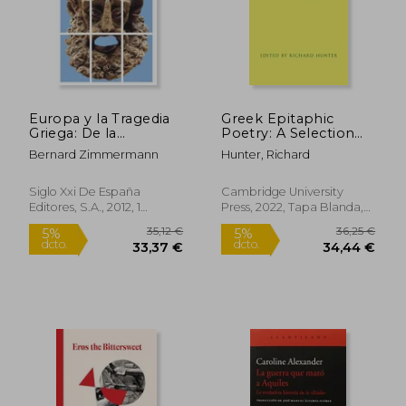
40,04 €
12,95
5%
5%
dcto.
dcto.
38,03 €
12,30
Europa y la Tragedia
Greek Epitaphic
Griega: De la
Poetry: A Selection
Representación
(Cambridge Greek
Bernard Zimmermann
Hunter, Richard
Ritual al Teatro Actual
and Latin Classics) (en
Inglés)
Siglo Xxi De España
Cambridge University
Editores, S.A., 2012, 1
Press, 2022, Tapa Blanda,
Edición, Tapa Blanda,
Nuevo
Nuevo