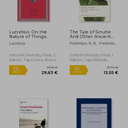
18,00 €
19,00
5%
5%
dcto.
dcto.
17,10 €
18,05
Lucretius: On the
The Tale of Sinuhe:
Nature of Things
And Other Ancient
(Loeb Classical
Egyptian Poems
Lucretius
Parkinson, R. B. ; Parkinson,
Library no. 181) (en
1940-1640 B. C.
R. B.
Inglés)
(Oxford World's
Classics) (en Inglés)
Harvard University Press, 2
Oxford University Press, 1
Edición, Tapa Dura, Nuevo
Edición, Tapa Blanda,
Nuevo