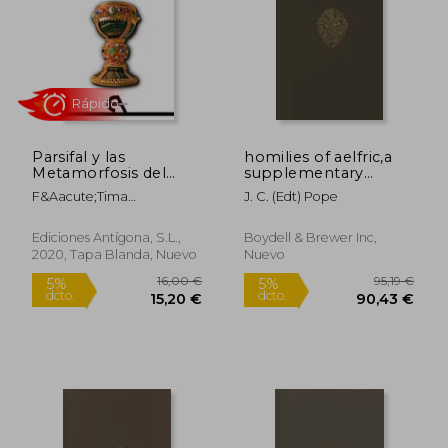
Parsifal y las
homilies of aelfric,a
Metamorfosis del
supplementary
Grial
collection
F&Aacute;Tima
J. C. (edt) Pope
Guti&Eacute;Rrez
Guti&Eacute;Rrez
Ediciones Antígona, S.L.,
Boydell & Brewer Inc,
2020, Tapa Blanda, Nuevo
Nuevo
24,17 €
31,1
5%
5%
dcto.
dcto.
22,96 €
29,63