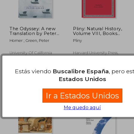
The Odyssey: A new
Pliny: Natural History,
Translation by Peter
Volume VIII, Books
Green (en Inglés)
28-32. Index of Fishes.
Homer ; Green, Peter
Pliny
(Loeb Classical
Library No. 418) (en
Inglés)
University Of California
Harvard University Press,
Press, 2019, 1 Edición, Tapa
Tapa Dura, Nuevo
Blanda, Nuevo
31,19 €
13,74
5%
5%
dcto.
dcto.
29,63 €
13,05
Estás viendo
Buscalibre España
, pero es
Estados Unidos
Ir a Estados Unidos
Me quedo aquí