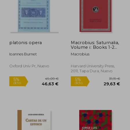
platonis opera
Macrobius: Saturnalia,
Volume i: Books 1-2
(Loeb Classical
Ioannes Burnet
Macrobius
Library) (en Inglés)
Oxford Univ Pr, Nuevo
Harvard University Press,
2011, Tapa Dura, Nuevo