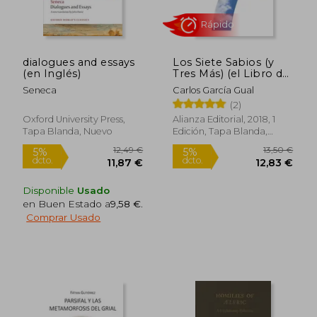
Rápido
Rápido
dialogues and essays
Los Siete Sabios (y
(en Inglés)
Tres Más) (el Libro de
Bolsillo - Clásicos de
Seneca
Carlos García Gual
Grecia y Roma)
(2)
Oxford University Press,
Alianza Editorial, 2018, 1
Tapa Blanda, Nuevo
Edición, Tapa Blanda,
Nuevo
20,50 €
36,00
5%
5%
Disponible
Usado
dcto.
dcto.
19,48 €
34,20
en Buen Estado a
9,58 €
.
Comprar Usado