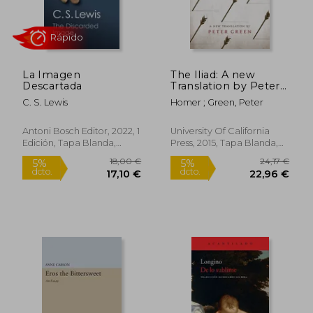
La Imagen
The Iliad: A new
Descartada
Translation by Peter
Green (en Inglés)
C. S. Lewis
Homer ; Green, Peter
24,13 €
14,00
5%
5%
dcto.
dcto.
22,92 €
13,30
Antoni Bosch Editor, 2022, 1
University Of California
Edición, Tapa Blanda,
Press, 2015, Tapa Blanda,
Nuevo
Nuevo