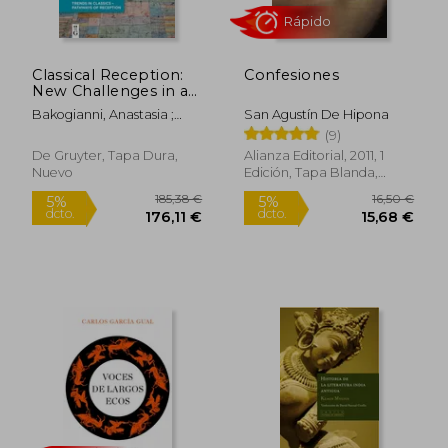
Classical Reception:
Confesiones
New Challenges in a
Changing World (en
Bakogianni, Anastasia ;
San Agustín De Hipona
Inglés)
Rápido
Unceta Gómez, Luis
(9)
De Gruyter, Tapa Dura,
Alianza Editorial, 2011, 1
Nuevo
Edición, Tapa Blanda,
Nuevo
22,00 €
5%
dcto.
20,90 €
12,17