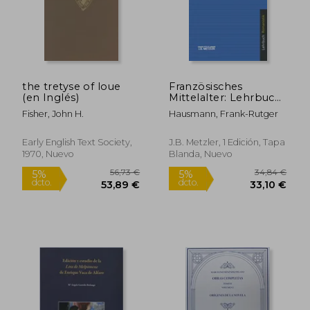
77,69 €
37,50
5%
5%
dcto.
dcto.
73,81 €
35,62
the tretyse of loue
Französisches
(en Inglés)
Mittelalter: Lehrbuch
Romanistik (en
Fisher, John H.
Hausmann, Frank-Rutger
Alemán)
Early English Text Society,
J.B. Metzler, 1 Edición, Tapa
1970, Nuevo
Blanda, Nuevo