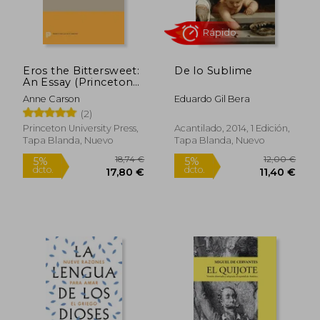
Rápido
Eros the Bittersweet:
De lo Sublime
An Essay (Princeton
Classics) (en Inglés)
Anne Carson
Eduardo Gil Bera
(2)
Princeton University Press,
Acantilado, 2014, 1 Edición,
Tapa Blanda, Nuevo
Tapa Blanda, Nuevo
18,00 €
24,17
5%
5%
dcto.
dcto.
17,10 €
22,96