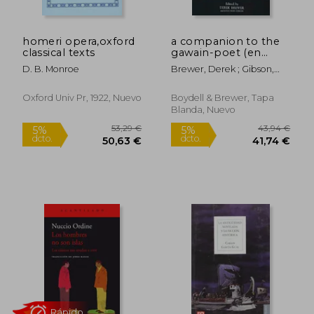
homeri opera,oxford
a companion to the
classical texts
gawain-poet (en
Inglés)
D. B. Monroe
Brewer, Derek ; Gibson,
Jonathan ; Spearing, A. C.
Oxford Univ Pr, 1922, Nuevo
Boydell & Brewer, Tapa
Blanda, Nuevo
Rápido
19,90 €
25,00
5%
5%
dcto.
dcto.
18,91 €
23,75