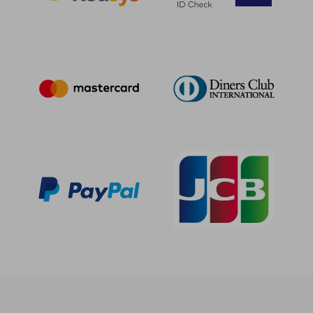
39,84 €
145,25
5%
5%
dcto.
dcto.
37,85 €
137,99