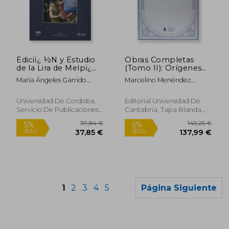
106,00 €
56,73
5%
5%
dcto.
dcto.
100,70 €
53,89
Ediciï¿ ½N y Estudio
Obras Completas
de la Lira de Melpï¿
(Tomo II): Orígenes
½Mene
de la novela (O. C.) ( 2
María Ángeles Garrido
Marcelino Menéndez
Vols) (Analectas)
Berlanga
Pelayo
Universidad De Cordoba.
Editorial Universidad De
Servicio De Publicaciones,
Cantabria, Tapa Blanda,
Tapa Blanda, Nuevo
Nuevo
1
2
3
4
5
Página Siguiente