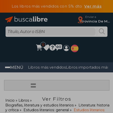
Los libros más vendidos con 5% dto
Ver más
Enviar a
Provincia De Madrid
0
MENÚ
Libros más vendidos
Libros importados más v
=
Ver Filtros
Inicio
Libros
Biografías, literatura y estudios literarios
Literatura: historia
y crítica
Estudios literarios: general
Estudios literarios: