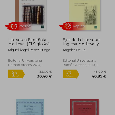
Literatura Española
Ejes de la Literatura
Medieval (El Siglo Xv)
Inglesa Medieval y
Renacentista
Miguel Ángel Pérez Priego
Angeles De La
Rápido
Rápido
Concha,Marta Cerezo
Moreno
Editorial Universitaria
Editorial Universitaria
Ramón Areces, 2013,
Ramón Areces, 2010, 1
Nuevo
Edición, Tapa Blanda,
Nuevo
32,00 €
43,00
5%
5%
dcto.
dcto.
30,40 €
40,85