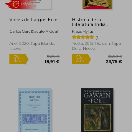
Voces de Largos Ecos
Historia de la
Literatura India
Antigua
Carlos Garc&Iacute;A Gual
Klaus Mylius
(1)
Ariel, 2020, Tapa Blanda,
Trotta, 2015, 1 Edición, Tapa
Nuevo
Dura, Nuevo
Rápido
185,38 €
16,50
5%
5%
dcto.
dcto.
176,11 €
15,68