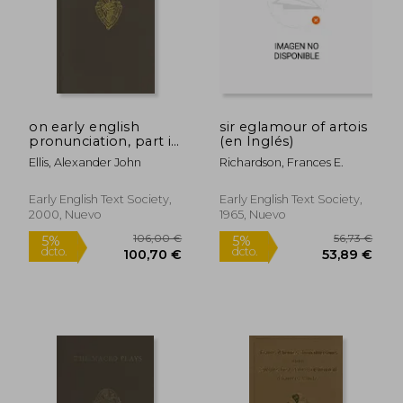
on early english
sir eglamour of artois
pronunciation, part i:
(en Inglés)
e.s. 2, 7 (en Inglés)
Ellis, Alexander John
Richardson, Frances E.
Early English Text Society,
Early English Text Society,
2000, Nuevo
1965, Nuevo
Rápido