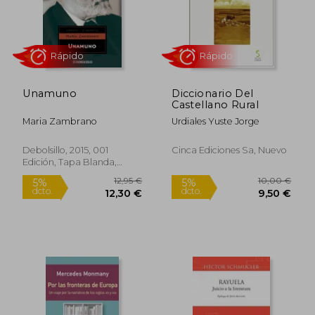
Unamuno
Diccionario Del
Castellano Rural
Maria Zambrano
Urdiales Yuste Jorge
Debolsillo, 2015, 001
Cinca Ediciones Sa, Nuevo
Edición, Tapa Blanda,
Nuevo
12,67 €
12,50
5%
5%
dcto.
dcto.
12,04 €
11,88