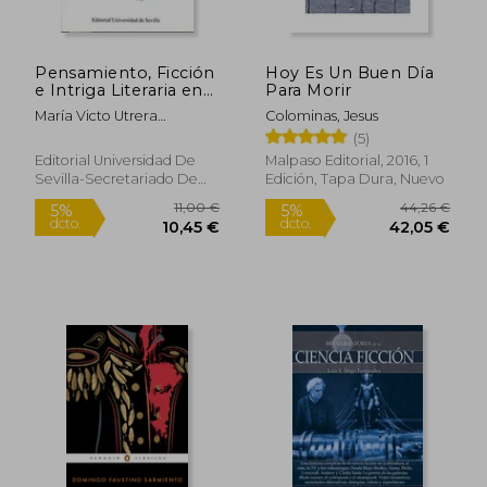
Pensamiento, Ficción
Hoy Es Un Buen Día
e Intriga Literaria en
Para Morir
la Narrativa
María Victo Utrera
Colominas, Jesus
Contemporánea
Torremocha
(5)
Editorial Universidad De
Malpaso Editorial, 2016, 1
Sevilla-Secretariado De
Edición, Tapa Dura, Nuevo
Rápido
Publicaciones, 1 Edición,
Tapa Blanda, Nuevo
19,00 €
20,23
5%
5%
dcto.
dcto.
18,05 €
19,22