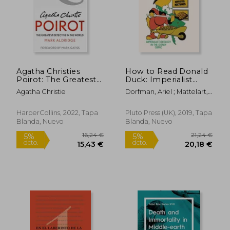
22,60 €
24,67
5%
5%
dcto.
dcto.
21,47 €
23,44
Agatha Christies
How to Read Donald
Poirot: The Greatest
Duck: Imperialist
Detective in the
Ideology in the
Agatha Christie
Dorfman, Ariel ; Mattelart,
World (en Inglés)
Disney Comic (en
Armand
Inglés)
HarperCollins, 2022, Tapa
Pluto Press (UK), 2019, Tapa
Blanda, Nuevo
Blanda, Nuevo