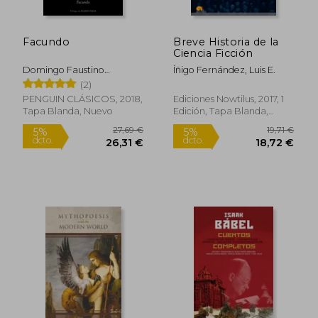
Facundo
Breve Historia de la
Ciencia Ficción
Domingo Faustino
Íñigo Fernández, Luis E.
Sarmiento
(2)
PENGUIN CLÁSICOS, 2018,
Ediciones Nowtilus, 2017, 1
Tapa Blanda, Nuevo
Edición, Tapa Blanda,
Nuevo
11,00 €
44,26
5%
5%
dcto.
dcto.
10,45 €
42,05