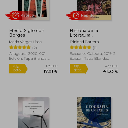
Medio Siglo con
Historia de la
Borges
Literatura
Hispanoamericana, Iii:
Mario Vargas Llosa
Trinidad Barrera
Siglo xx (Crítica y
39,18 €
9,95
(2)
(1)
5%
5%
Estudios Literarios -
dcto.
dcto.
37,22 €
9,45
Historias de la
Alfaguara, 2020, 001
Ediciones Cátedra, 2019, 2
Literatura)
Edición, Tapa Blanda,
Edición, Tapa Blanda,
Nuevo
Nuevo