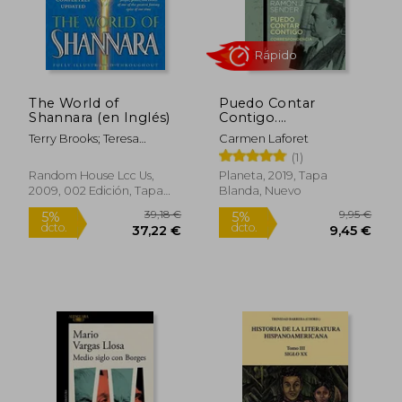
The World of
Puedo Contar
19,34 €
17,50
5%
5%
Shannara (en Inglés)
Contigo.
dcto.
dcto.
18,37 €
16,63
Correspondencia
Terry Brooks; Teresa
Carmen Laforet
(Contemporánea)
Patterson
(1)
Random House Lcc Us,
Planeta, 2019, Tapa
2009, 002 Edición, Tapa
Blanda, Nuevo
Dura, Nuevo
Rápido