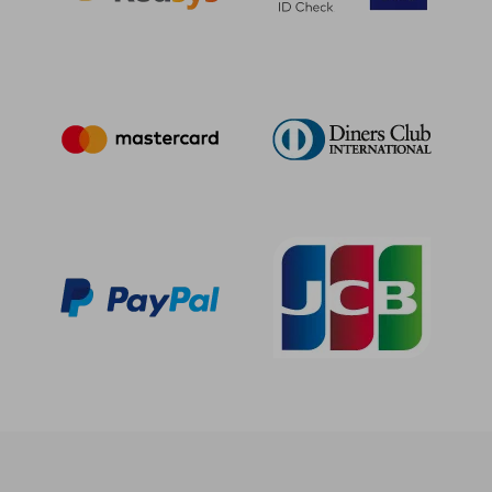
Rápido
Rápido
11,90 €
28,00
5%
5%
dcto.
dcto.
11,31 €
26,60