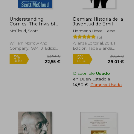
Understanding
Demian: Historia de la
Comics: The Invisible
Juventud de Emil
art (en Inglés)
Sinclair
McCloud, Scott
Hermann Hesse; Hesse
Hermann
(6)
William Morrow And
Alianza Editorial, 2011, 1
Company, 1994, 01 Edición,
Edición, Tapa Blanda,
Tapa Blanda, Nuevo
Nuevo
Disponible
Usado
en Buen Estado a
14,50 €
.
Comprar Usado
72,11 €
15,32
5%
5%
dcto.
dcto.
68,51 €
14,56