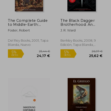
The Complete Guide
The Black Dagger
to Middle-Earth:
Brotherhood: An
From the Hobbit
Insider's Guide (en
Foster, Robert
J. R. Ward
Through the Lord of
Inglés)
the Rings and
Beyond (en Inglés)
Del Rey Books, 2001, Tapa
Berkley Books, 2008, 9
Blanda, Nuevo
Edición, Tapa Blanda,
Nuevo
12,14 €
24,00
5%
5%
dcto.
dcto.
11,53 €
22,80