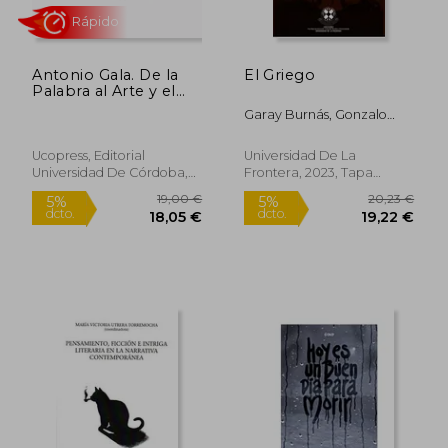
Antonio Gala. De la
El Griego
Palabra al Arte y el
Arte de la
Garay Burnás, Gonzalo
Comunicación
Nicolás
Ucopress, Editorial
Universidad De La
Universidad De Córdoba,
Frontera, 2023, Tapa
2021, 1 Edición, Tapa
Blanda, Nuevo
Blanda, Nuevo
25,44 €
26,97
5%
5%
dcto.
dcto.
24,17 €
25,62