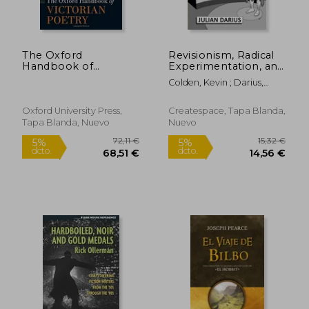
The Oxford
Revisionism, Radical
Handbook of
Experimentation, and
Victorian Poetry
Dystopia in Keith
Colden, Kevin ; Darius,
(Oxford Handbooks)
Giffen's Legion of
Julian
(en Inglés)
Super-Heroes (en
Inglés)
Oxford University Press,
Createspace, Tapa Blanda,
Tapa Blanda, Nuevo
Nuevo
25,96 €
17,7
5%
5%
dcto.
dcto.
24,67 €
16,83