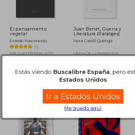
Rápido
Rápido
El pensamiento
Juan Benet, Guerra y
vegetal
Literatura (Paralajes)
Evando Nascimento
Nora Catelli Quiroga
(1)
Ediciones Mimesis, 2023,
Libros De La Resistencia,
Tapa Blanda, Nuevo
2015, 1 Edición, Tapa
Blanda, Nuevo
31,00 €
17,90
5%
5%
dcto.
dcto.
29,45 €
17,01
Estás viendo
Buscalibre España
, pero es
Estados Unidos
Ir a Estados Unidos
Me quedo aquí