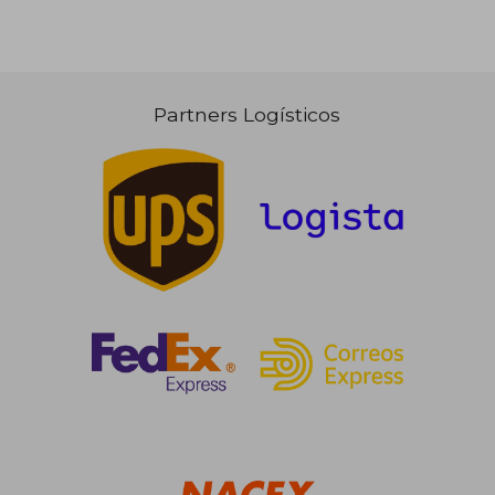
Partners Logísticos
12,95 €
10,00
5%
5%
dcto.
dcto.
12,30 €
9,50