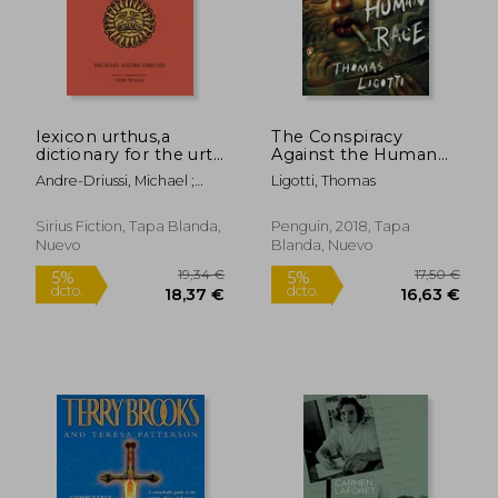
10,00 €
22,52
5%
5%
dcto.
dcto.
9,50 €
21,39
lexicon urthus,a
The Conspiracy
dictionary for the urth
Against the Human
cycle (en Inglés)
Race: A Contrivance
Andre-Driussi, Michael ;
Ligotti, Thomas
of Horror (en Inglés)
Wolfe, Gene
Sirius Fiction, Tapa Blanda,
Penguin, 2018, Tapa
Nuevo
Blanda, Nuevo