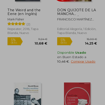
27,69 €
19,7
5%
5%
dcto.
dcto.
26,31 €
18,72
The Weird and the
DON QUIJOTE DE LA
Eerie (en Inglés)
MANCHA
(ANTOLOGÍA)
Mark Fisher
FRANCISCO MARTÍNEZ
CUADRADO
(2)
Repeater, 2016, Tapa
Editorial Alegoría, 1 Edición,
Blanda, Nuevo
Tapa Blanda, Nuevo
Disponible
Usado
en Buen Estado a
10,46 €
.
Comprar Usado