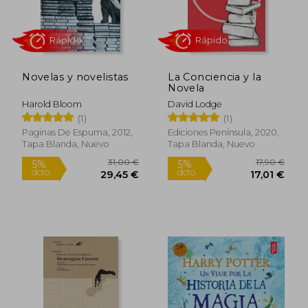
22,29 €
87,51
5%
5%
dcto.
dcto.
21,18 €
83,14
Novelas y novelistas
La Conciencia y la
Novela
Harold Bloom
David Lodge
(1)
(1)
Paginas De Espuma, 2012,
Ediciones Península, 2020,
Tapa Blanda, Nuevo
Tapa Blanda, Nuevo
Rápido