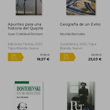
Rápido
Rápido
Apuntes para una
Geografía de un Exilio
historia del Quijote
Juan Cristóbal Romero
Nicolás Bernales
Ediciones Tácitas, 2023,
Zuramérica, 2023, Tapa
Tapa Blanda, Nuevo
Blanda, Nuevo
17,90 €
43,50
5%
5%
dcto.
dcto.
17,01 €
41,33