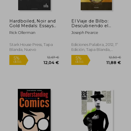
Hardboiled, Noir and
El Viaje de Bilbo:
Gold Medals: Essays
Descubriendo el
on Crime Fiction
Significado Oculto en
Rick Ollerman
Joseph Pearce
Writers From the '50s
el Hobbit
Through the '90s
Stark House Press, Tapa
Ediciones Palabra, 2012, 1º
Blanda, Nuevo
Edición, Tapa Blanda,
Nuevo
30,36 €
23,88
5%
5%
dcto.
dcto.
28,84 €
22,69