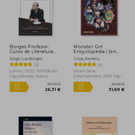
Borges Profesor:
Monster Girl
Curso de Literatura
Encyclopedia i (en
Inglesa en la
Inglés)
Jorge Luis Borges
Cross, Kenkou
Universidad de
(3)
(9)
Buenos Aires
Lumen, 2020, 001 Edición,
Seven Seas
Tapa Blanda, Nuevo
Entertainment, 2016, Tapa
Dura, Nuevo
27,70 €
33,36
5%
5%
dcto.
dcto.
26,31 €
31,69