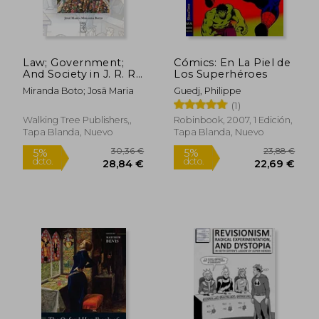
Rápido
Rápido
Law; Government;
Cómics: En La Piel de
And Society in J. R. R.
Los Superhéroes
Tolkien's Works
Miranda Boto; Josã Maria
Guedj, Philippe
(1)
Walking Tree Publishers,,
Robinbook, 2007, 1 Edición,
Tapa Blanda, Nuevo
Tapa Blanda, Nuevo
12,00 €
15,95
5%
5%
dcto.
dcto.
11,40 €
15,15