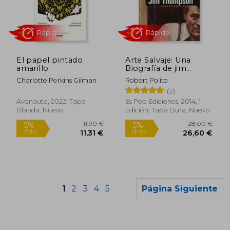
23,74 €
30,54
5%
5%
dcto.
dcto.
22,55 €
29,01
El papel pintado
Arte Salvaje: Una
amarillo
Biografía de jim
Thompson
Charlotte Perkins Gilman
Robert Polito
(2)
Avenauta, 2022, Tapa
Es Pop Ediciones, 2014, 1
Blanda, Nuevo
Edición, Tapa Dura, Nuevo
1
2
3
4
5
Página Siguiente
Rápido
Rápido