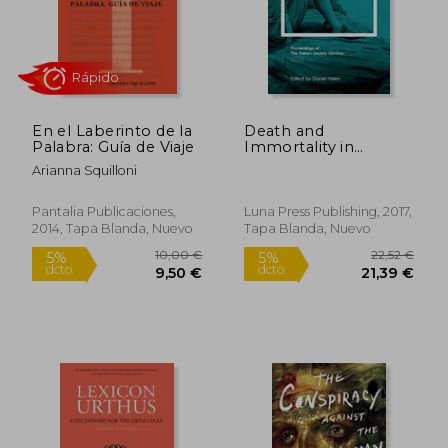
16,24 €
21,24
5%
5%
dcto.
dcto.
15,43 €
20,18
En el Laberinto de la
Death and
Palabra: Guía de Viaje
Immortality in
Middle-Earth: Peter
Arianna Squilloni
roe Series Xvii (en
Inglés)
Pantalia Publicaciones,
Luna Press Publishing, 2017,
2014, Tapa Blanda, Nuevo
Tapa Blanda, Nuevo
Rápido