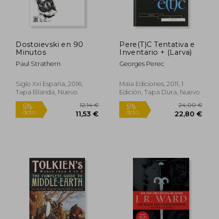
Dostoievski en 90
Pere(T)C Tentativa e
Minutos
Inventario + (Larva)
Paul Strathern
Georges Perec
Siglo Xxi España, 2016,
Maia Ediciones, 2011, 1
Tapa Blanda, Nuevo
Edición, Tapa Dura, Nuevo
19,55 €
26,35
5%
5%
dcto.
dcto.
18,57 €
25,03