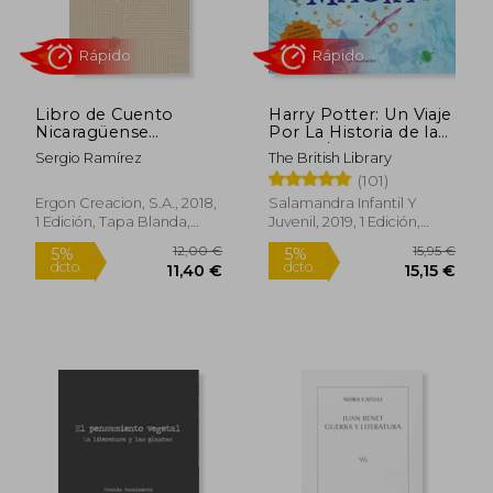
11,24 €
15,00
5%
5%
dcto.
dcto.
Libro de Cuento
Harry Potter: Un Viaje
10,68 €
14,25
Nicaragüense
Por La Historia de la
Nicaragua Cuenta
Magia / Harry Potter:
Sergio Ramírez
The British Library
A History of Magic =
(101)
Harry Potter
Ergon Creacion, S.A., 2018,
Salamandra Infantil Y
1 Edición, Tapa Blanda,
Juvenil, 2019, 1 Edición,
Nuevo
Tapa Blanda, Nuevo