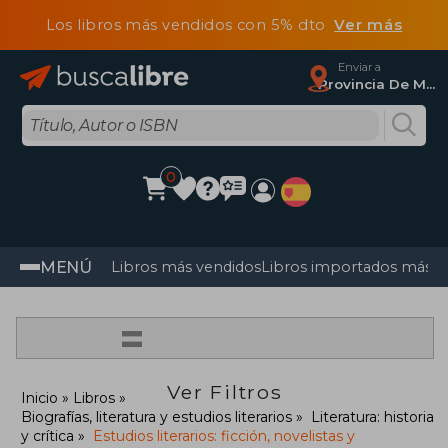
Los libros más vendidos con 5% dto
Ver más
Enviar a
Provincia De Madrid
0
MENÚ
Libros más vendidos
Libros importados más v
=
Ver Filtros
Inicio
Libros
Biografías, literatura y estudios literarios
Literatura: historia
y crítica
Estudios literarios: ficción, novelistas y