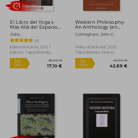
Rápido
Rápido
El Libro del Yoga ii:
Western Philosophy:
Más Allá del Espacio,
An Anthology (en
el Tiempo y el Deseo
Inglés)
Osho .
Cottingham, John G.
(1)
Editorial Kairós, 2011, 1
Wiley-Blackwell, 2021,
Edición, Tapa Blanda,
Tapa Blanda, Nuevo
Nuevo
8,90 €
19,90
5%
5%
dcto.
dcto.
8,46 €
18,91