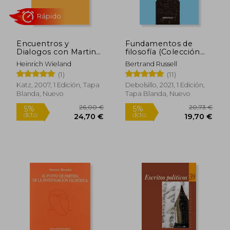
17,00 €
13,00
5%
5%
dcto.
dcto.
16,15 €
12,35
Encuentros y
Fundamentos de
Dialogos con Martin
filosofía (Colección
Heidegger 1929-1976
Premios Nobel de
Heinrich Wieland
Bertrand Russell
Literatura)
(1)
(11)
Katz, 2007, 1 Edición, Tapa
Debolsillo, 2021, 1 Edición,
Blanda, Nuevo
Tapa Blanda, Nuevo
Rápido