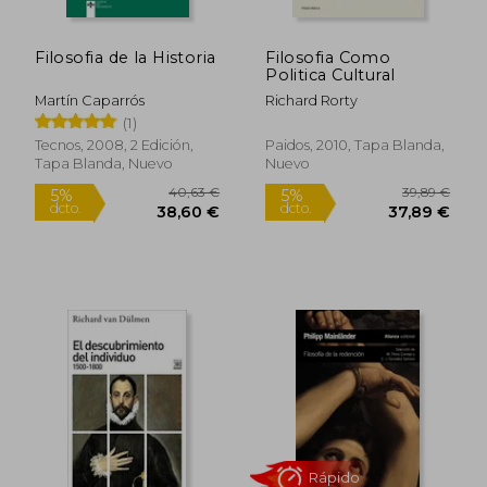
Filosofia de la Historia
Filosofia Como
Politica Cultural
Martín Caparrós
Richard Rorty
(1)
Rápido
Tecnos, 2008, 2 Edición,
Paidos, 2010, Tapa Blanda,
Tapa Blanda, Nuevo
Nuevo
12,00 €
58,98
5%
5%
dcto.
dcto.
11,40 €
56,03