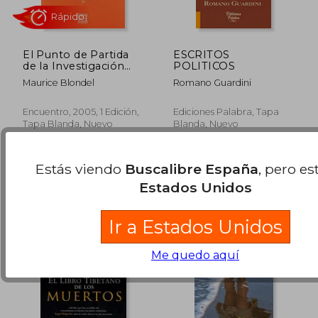
El Punto de Partida
ESCRITOS
de la Investigación
POLITICOS
Filosófica
Maurice Blondel
Romano Guardini
Encuentro, 2005, 1 Edición,
Ediciones Palabra, Tapa
Tapa Blanda, Nuevo
Blanda, Nuevo
12,14 €
13,00
5%
5%
dcto.
dcto.
11,53 €
12,35
Estás viendo
Buscalibre España
, pero es
Estados Unidos
Ir a Estados Unidos
Me quedo aquí