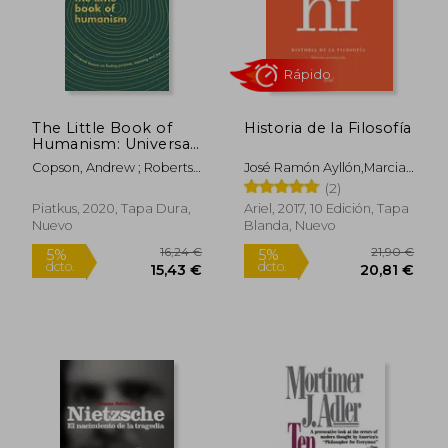
The Little Book of
Historia de la Filosofía
Humanism: Universal
Lessons on Finding
Copson, Andrew ; Roberts,
José Ramón Ayllón,Marcial
Purpose, Meaning
Alice
Izquierdo Juárez,Carlos
(2)
and joy (en Inglés)
Díaz
Piatkus, 2020, Tapa Dura,
Ariel, 2017, 10 Edición, Tapa
Nuevo
Blanda, Nuevo
Rápido
16,24 €
21,90
5%
5%
dcto.
dcto.