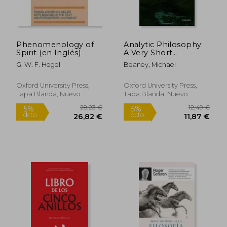
Phenomenology of
Analytic Philosophy:
Spirit (en Inglés)
A Very Short
Introduction (Very
G. W. F. Hegel
Beaney, Michael
Short Introductions)
29,45 €
19,52
5%
5%
(en Inglés)
dcto.
dcto.
27,98 €
18,54
Oxford University Press,
Oxford University Press,
Tapa Blanda, Nuevo
Tapa Blanda, Nuevo