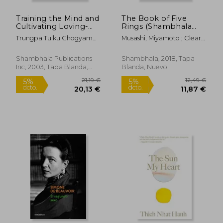
Training the Mind and
The Book of Five
Cultivating Loving-
Rings (Shambhala
Kindness (en Inglés)
Pocket Library) (en
Trungpa Tulku Chogyam
Musashi, Miyamoto ; Cleary,
Inglés)
Trungpa
Thomas
Shambhala Publications
Shambhala, 2018, Tapa
Inc, 2003, Tapa Blanda,
Blanda, Nuevo
Nuevo
40,63 €
39,89
5%
5%
dcto.
dcto.
38,60 €
37,89