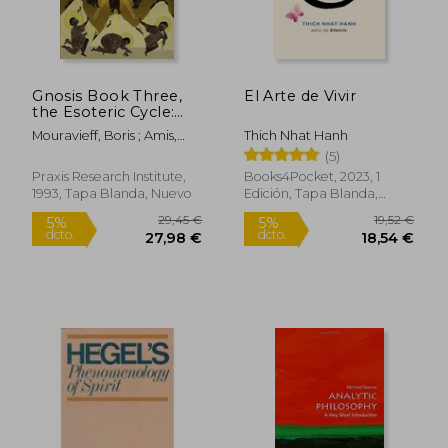
Gnosis Book Three,
El Arte de Vivir
8,74
5%
the Esoteric Cycle:
dcto.
85,20 €
8,30
Study and
Mouravieff, Boris ; Amis,
Thich Nhat Hanh
Commentaries on
Robin ; D'Oncieu, Manek
(5)
the Esoteric Tradition
of Eastern Orthodoxy
Praxis Research Institute,
Books4Pocket, 2023, 1
(en Inglés)
1993, Tapa Blanda, Nuevo
Edición, Tapa Blanda,
Nuevo