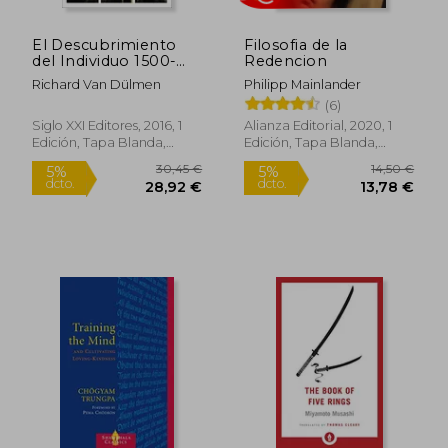
El Descubrimiento
Filosofia de la
del Individuo 1500-
Redencion
1800
Richard Van Dülmen
Philipp Mainlander
(6)
Siglo XXI Editores, 2016, 1
Alianza Editorial, 2020, 1
Edición, Tapa Blanda,
Edición, Tapa Blanda,
Rápido
Nuevo
Nuevo
15,00 €
6,00
5%
5%
dcto.
dcto.
14,25 €
5,70