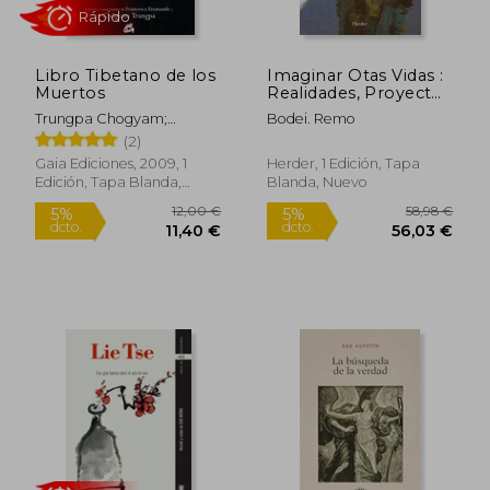
Rápido
Libro Tibetano de los
Imaginar Otas Vidas :
Muertos
Realidades, Proyectos
Y Deseos
Trungpa Chogyam;
Bodei. Remo
Francesca Fremantle
(2)
Gaia Ediciones, 2009, 1
Herder, 1 Edición, Tapa
Edición, Tapa Blanda,
Blanda, Nuevo
Nuevo
26,00 €
20,73
5%
5%
dcto.
dcto.
24,70 €
19,70