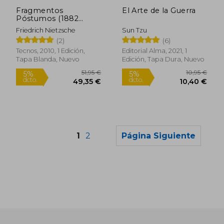
dcto.
dcto.
28,92 €
13,78
Fragmentos
El Arte de la Guerra
Póstumos (1882
-1885). Volumen iii
Friedrich Nietzsche
Sun Tzu
(2)
(6)
Tecnos, 2010, 1 Edición,
Editorial Alma, 2021, 1
Tapa Blanda, Nuevo
Edición, Tapa Dura, Nuevo
1
2
Página Siguiente