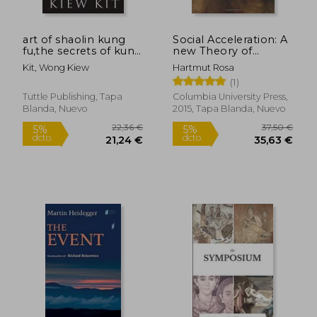
art of shaolin kung
Social Acceleration: A
fu,the secrets of kung
new Theory of
fu for self-defense
Modernity: 32 (New
Kit, Wong Kiew
Hartmut Rosa
health and
Directions in Critical
Rápido
(1)
enlightenment (en
Theory) (en Inglés)
Inglés)
Tuttle Publishing, Tapa
Columbia University Press,
Blanda, Nuevo
2015, Tapa Blanda, Nuevo
29,95 €
25,97
5%
5%
dcto.
dcto.
28,45 €
24,67