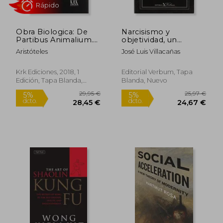
Obra Biologica: De
Narcisismo y
Rápido
Partibus Animalium.
objetividad, un
De Motu Animalium.
ensayo sobre
Aristóteles
José Luis Villacañas
De Ince ssu
Hölderlin
Animalium
Krk Ediciones, 2018, 1
Editorial Verbum, Tapa
Edición, Tapa Blanda,
Blanda, Nuevo
Nuevo
18,00 €
44,94
5%
5%
dcto.
dcto.
17,10 €
42,69