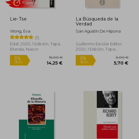
Lie-Tse
La Búsqueda de la
Rápido
Verdad
Wong, Eva
San Agustín De Hipona
(1)
Edaf, 2020, 1 Edición, Tapa
Guillermo Escolar Editor,
Blanda, Nuevo
2020, 1 Edición, Tapa
Blanda, Nuevo
4,50 €
26,00
5%
5%
dcto.
dcto.
4,28 €
24,70