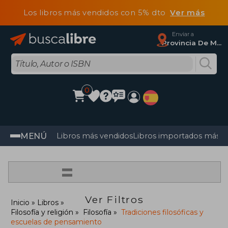
Los libros más vendidos con 5% dto
Ver más
Enviar a
Provincia De Madrid
0
MENÚ
Libros más vendidos
Libros importados más v
=
Ver Filtros
Inicio
Libros
Filosofía y religión
Filosofía
Tradiciones filosóficas y
escuelas de pensamiento