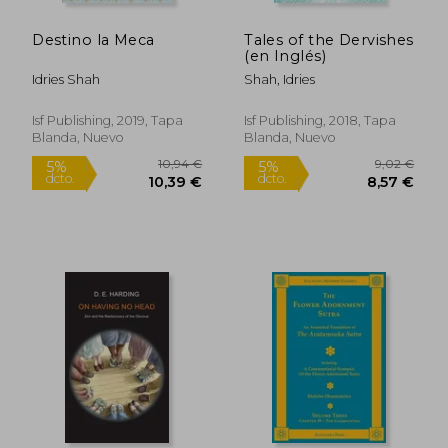
Destino la Meca
Tales of the Dervishes
(en Inglés)
Idries Shah
Shah, Idries
Isf Publishing, 2019, Tapa
Isf Publishing, 2018, Tapa
Blanda, Nuevo
Blanda, Nuevo
57,24 €
8,39
5%
5%
dcto.
dcto.
54,38 €
7,97