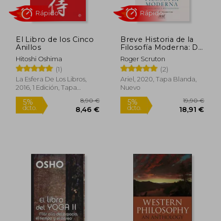
El Libro de los Cinco
Breve Historia de la
Anillos
Filosofía Moderna: De
Descartes a
Hitoshi Oshima
Roger Scruton
Wittgenstein
(1)
(2)
La Esfera De Los Libros,
Ariel, 2020, Tapa Blanda,
2016, 1 Edición, Tapa
Nuevo
28,23 €
12,49
5%
5%
Blanda, Nuevo
dcto.
dcto.
26,82 €
11,87