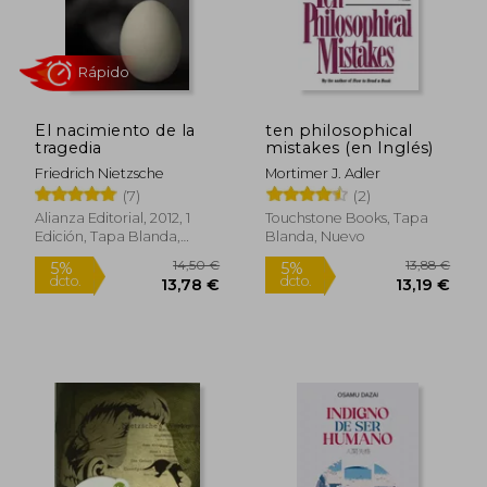
15,43 €
20,81
El nacimiento de la
ten philosophical
tragedia
mistakes (en Inglés)
Friedrich Nietzsche
Mortimer J. Adler
(7)
(2)
Alianza Editorial, 2012, 1
Touchstone Books, Tapa
Edición, Tapa Blanda,
Blanda, Nuevo
Nuevo
Rápido