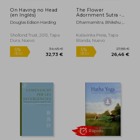
On Having no Head
The Flower
(en Inglés)
Adornment Sutra -
Volume Three: An
Douglas Edison Harding
Dharmamitra, Bhikshu ;
Annotated
S&#769;iks&#803;a&#772;nanda
Translation of the
Tripitaka
AvataṂSaka Sutra
Shollond Trust, 2013, Tapa
Kalavinka Press, Tapa
With a Commentarial
Dura, Nuevo
Blanda, Nuevo
Synopsis of the
Flower Adornment
Sutra (Kalavinka
Buddhist Classics) (en
Inglés)
10,94 €
9,02
5%
5%
dcto.
dcto.