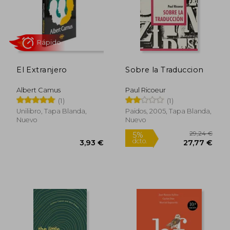
El Extranjero
Sobre la Traduccion
Albert Camus
Paul Ricoeur
Rápido
(1)
(1)
Unilibro, Tapa Blanda,
Paidos, 2005, Tapa Blanda,
Nuevo
Nuevo
29,24
5%
dcto.
3,93 €
27,77