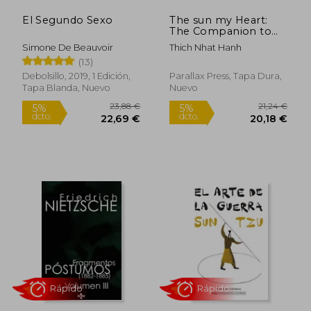
El Segundo Sexo
The sun my Heart:
The Companion to
the Miracle of
Simone De Beauvoir
Thich Nhat Hanh
Mindfulness (Thich
(13)
Nhat Hanh Classics)
(en Inglés)
Debolsillo, 2019, 1 Edición,
Parallax Press, Tapa Dura,
Tapa Blanda, Nuevo
Nuevo
Rápido
30,45 €
14,50
5%
5%