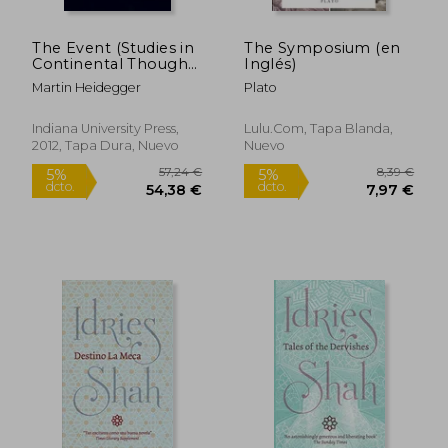
The Event (Studies in
The Symposium (en
Continental Thought)
Inglés)
(en Inglés)
Martin Heidegger
Plato
Indiana University Press,
Lulu.com, Tapa Blanda,
2012, Tapa Dura, Nuevo
Nuevo
22,36 €
37,50
5%
5%
dcto.
dcto.
21,24 €
35,63