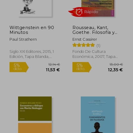
34,45 €
27,85
5%
5%
dcto.
dcto.
32,73 €
26,46
Wittgenstein en 90
Rousseau, Kant,
Minutos
Goethe. Filosofía y
Cultura en la Europa
Paul Strathern
Ernst Cassirer
del Siglo de las Luces
(1)
Siglo XXI Editores, 2015, 1
Fondo De Cultura
Edición, Tapa Blanda,
Económica, 2007, Tapa
Nuevo
Blanda, Nuevo
Rápido