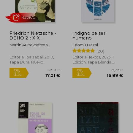
14,50 €
13,88
5%
5%
dcto.
dcto.
13,78 €
13,19
Friedrich Nietzsche -
Indigno de ser
DBHO 2-: XIX.
humano
Mendeko Filosofia
Martin Aurrekoetxea
Osamu Dazai
(i.bai hi)
Olabarri
(20)
Editorial Ibaizabal, 2010,
Editorial Textos, 2023, 1
Tapa Dura, Nuevo
Edición, Tapa Blanda,
Nuevo
Rápido