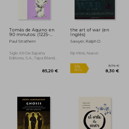
17,90 €
17,78
5%
5%
dcto.
dcto.
17,01 €
16,89
Tomás de Aquino en
the art of war (en
90 minutos: (1225-
Inglés)
1274) (Filósofos en 90
Paul Strathern
Sawyer, Ralph D.
minutos)
Siglo XXI De España
Rp Minis, Nuevo
Editores, S.A., Tapa Blanda,
Usado