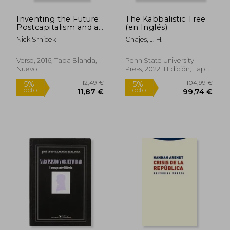
Inventing the Future:
The Kabbalistic Tree
Postcapitalism and a
(en Inglés)
World Without Work
Nick Srnicek
Chajes, J. H.
(en Inglés)
35,73
5%
dcto.
31,75 €
33,94
Verso, 2016, Tapa Blanda,
Penn State University
Nuevo
Press, 2022, 1 Edición, Tapa
Dura, Nuevo