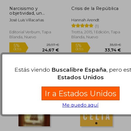
Narcisismo y
Crisis de la República
objetividad, un
ensayo sobre
José Luis Villacañas
Hannah Arendt
Hölderlin
(1)
Editorial Verbum, Tapa
Trotta, 2015, 1 Edición, Tapa
Blanda, Nuevo
Blanda, Nuevo
15,00 €
26,58
5%
5%
dcto.
dcto.
14,25 €
25,25
Estás viendo
Buscalibre España
, pero es
Estados Unidos
Ir a Estados Unidos
Me quedo aquí