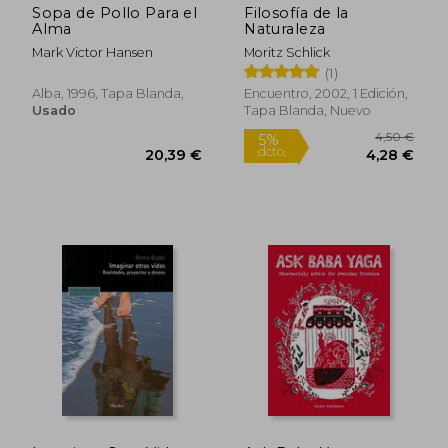
Sopa de Pollo Para el
Filosofía de la
Alma
Naturaleza
Mark Victor Hansen
Moritz Schlick
(1)
Alba, 1996, Tapa Blanda,
Encuentro, 2002, 1 Edición,
Usado
Tapa Blanda, Nuevo
25,97 €
35,51
5%
5%
dcto.
dcto.
24,67 €
33,74