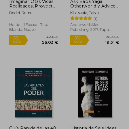
Imaginar Otas Vidas :
Ask Baba Yaga:
Realidades, Proyectos
Otherworldly Advice
Y Deseos
for Everyday Troubles
Bodei. Remo
Kitaiskaia, Taisia
(en Inglés)
(1)
Herder, 1 Edición, Tapa
Andrews McMeel
Blanda, Nuevo
Publishing, 2017, Tapa
Blanda, Nuevo
13,10 €
27,26
Guía Rápida de las 48
Historia de Seis Ideas: