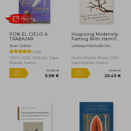
PON EL CIELO A
Hospicing Modernity:
TRABAJAR
Parting With Harmful
Ways of Living (en
Jean Slatter
Vanessa Machado De
Inglés)
Oliveira
25,00 €
16,24
(118)
5%
5%
dcto.
dcto.
23,75 €
15,43
SIRIO, 2022, 1 Edición, Tapa
North Atlantic Books, 2021,
Blanda, Nuevo
Tapa Blanda, Nuevo