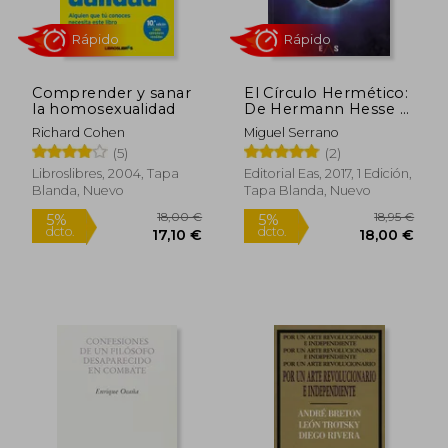
Comprender y sanar
El Círculo Hermético:
Rápido
la homosexualidad
De Hermann Hesse a
C. G. Jung (Einherier)
Richard Cohen
Miguel Serrano
(5)
(2)
Libroslibres, 2004, Tapa
Editorial Eas, 2017, 1 Edición,
Blanda, Nuevo
Tapa Blanda, Nuevo
12,49 €
7,00
5%
5%
dcto.
dcto.
11,87 €
6,65