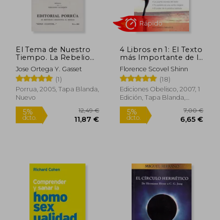
Rápido
Rápido
El Tema de Nuestro
4 Libros en 1: El Texto
Tiempo. La Rebelion
más Importante de la
de las Masas
Metafísica del Siglo xx
Jose Ortega Y. Gasset
Florence Scovel Shinn
(1)
(18)
Porrua, 2005, Tapa Blanda,
Ediciones Obelisco, 2007, 1
Nuevo
Edición, Tapa Blanda,
Nuevo
9,95 €
24,95
5%
5%
dcto.
dcto.
9,45 €
23,70