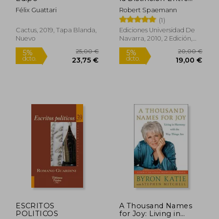
"Algo" y "Alguien"
Félix Guattari
Robert Spaemann
(Filosofía)
(1)
Cactus, 2019, Tapa Blanda,
Ediciones Universidad De
Nuevo
Navarra, 2010, 2 Edición,
Tapa Blanda, Nuevo
22,26 €
5%
dcto.
21,15 €
99,00
ESCRITOS
A Thousand Names
POLITICOS
for Joy: Living in