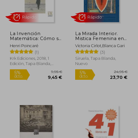
Rápido
La Invención
La Mirada Interior.
Matemática: Cómo se
Mistica Femenina en
Inventa: El Trabajo
la Edad Media
Henri Poincaré
Victoria Cirlot,Blanca Gari
del Inconsciente
(1)
(3)
(Cuadernos de
Pensamiento)
Krk Ediciones, 2018, 1
Siruela, Tapa Blanda,
Edición, Tapa Blanda,
Nuevo
10,50 €
21,50
5%
5%
Nuevo
dcto.
dcto.
9,98 €
20,43