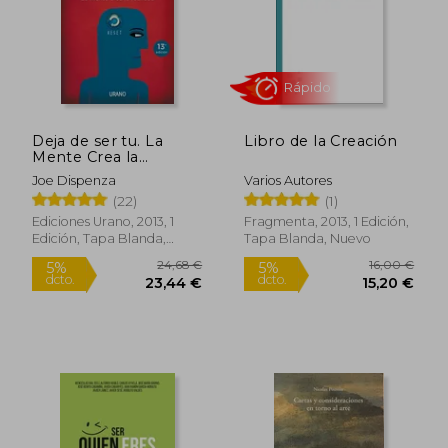
28,95 €
6,95
5%
5%
dcto.
dcto.
27,50 €
6,60
Deja de ser tu. La
Libro de la Creación
Mente Crea la
Realidad
Joe Dispenza
Varios Autores
(22)
(1)
Ediciones Urano, 2013, 1
Fragmenta, 2013, 1 Edición,
Edición, Tapa Blanda,
Tapa Blanda, Nuevo
Nuevo
Rápido