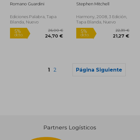
Harmony With the
Romano Guardini
Stephen Mitchell
way Things are (en
Inglés)
Ediciones Palabra, Tapa
Harmony, 2008, 3 Edición,
Blanda, Nuevo
Tapa Blanda, Nuevo
1
2
Página Siguiente
Rápido
Partners Logísticos
14,00 €
20,00
5%
5%
dcto.
dcto.
13,30 €
19,00