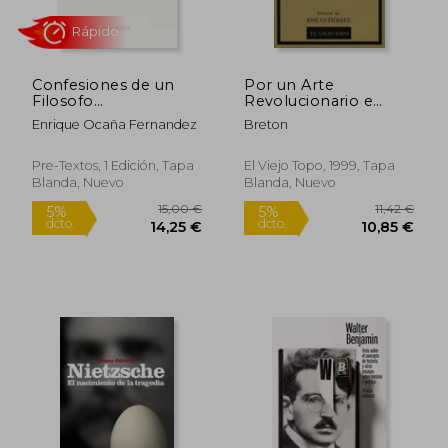
Confesiones de un
Por un Arte
Filosofo
Revolucionario e
Desaparecido en
Independiente
Enrique Ocaña Fernandez
Breton
Combate
Rápido
Rápido
Pre-Textos, 1 Edición, Tapa
El Viejo Topo, 1999, Tapa
Blanda, Nuevo
Blanda, Nuevo
18,00 €
18,95
5%
5%
dcto.
dcto.
17,10 €
18,00