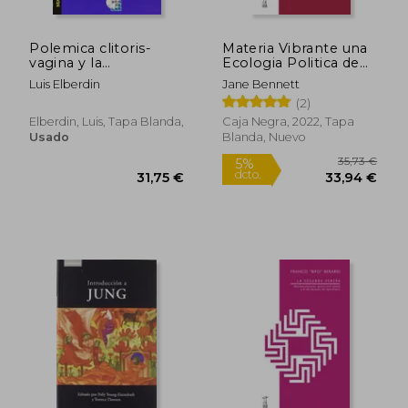
13,88 €
17,72
5%
5%
dcto.
dcto.
13,19 €
16,83
Polemica clitoris-
Materia Vibrante una
vagina y la
Ecologia Politica de
eyaculacion precoz, la
las Cosas
Luis Elberdin
Jane Bennett
(2)
Elberdin, Luis, Tapa Blanda,
Caja Negra, 2022, Tapa
Usado
Blanda, Nuevo