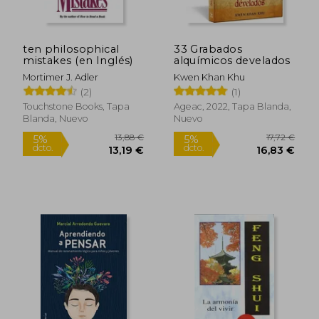
ten philosophical
33 Grabados
mistakes (en Inglés)
alquímicos develados
Mortimer J. Adler
Kwen Khan Khu
(2)
(1)
Touchstone Books, Tapa
Ageac, 2022, Tapa Blanda,
Blanda, Nuevo
Nuevo
Rápido
Rápido
14,50 €
12,50
5%
5%
dcto.
dcto.
13,78 €
11,88