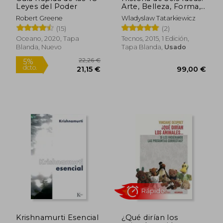
Leyes del Poder
Arte, Belleza, Forma,
Creatividad, Mímesis,
Robert Greene
Wladyslaw Tatarkiewicz
Experiencia Estética
(15)
(2)
Oceano, 2020, Tapa
Tecnos, 2015, 1 Edición,
Blanda, Nuevo
Tapa Blanda,
Usado
4,50
5%
dcto.
20,39 €
4,28
Krishnamurti Esencial
¿Qué dirían los