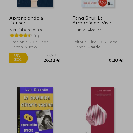
Aprendiendo a
Feng Shui: La
Pensar
Armonía del Vivir
(Campaña 6,95)
Marcial Arredondo
Juan M. Alvarez
Guevara
(11)
Catalonia, 2013, Tapa
Editorial Sirio, 1997, Tapa
Blanda, Nuevo
Blanda,
Usado