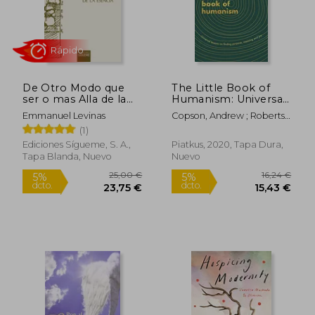
De Otro Modo que
The Little Book of
10,00 €
14,00
5%
5%
ser o mas Alla de la
Humanism: Universal
dcto.
dcto.
9,50 €
13,30
Esencia
Lessons on Finding
Emmanuel Levinas
Copson, Andrew ; Roberts,
Purpose, Meaning
Alice
(1)
and joy (en Inglés)
Ediciones Sígueme, S. A.,
Piatkus, 2020, Tapa Dura,
Tapa Blanda, Nuevo
Nuevo
Rápido