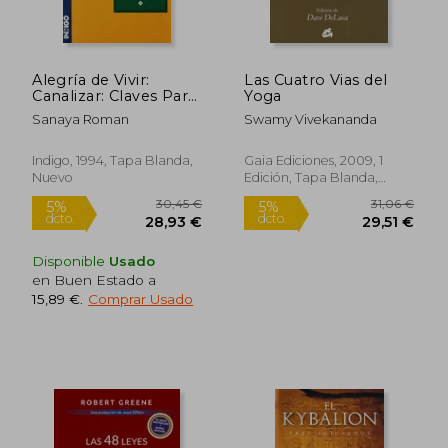
Alegría de Vivir:
Las Cuatro Vias del
Canalizar: Claves Para
Yoga
el Poder Personal y la
Sanaya Roman
Swamy Vivekananda
Transformación
Espiritual
Indigo, 1994, Tapa Blanda,
Gaia Ediciones, 2009, 1
Nuevo
Edición, Tapa Blanda,
Nuevo
Disponible
Usado
en Buen Estado a
15,89 €
.
Comprar Usado
30,45 €
31,06
5%
5%
dcto.
dcto.
28,93 €
29,51