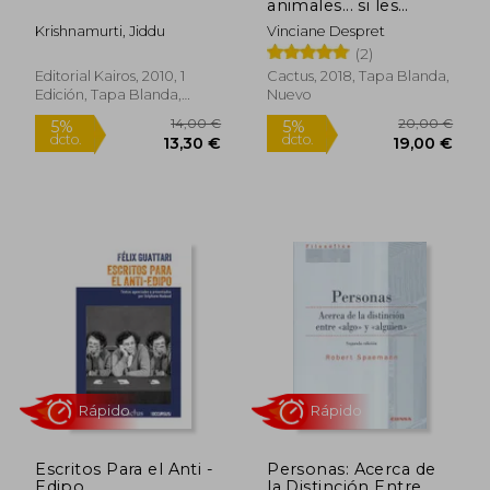
animales... si les
hiciéramos las
Krishnamurti, Jiddu
Vinciane Despret
preguntas correctas?
(2)
Editorial Kairos, 2010, 1
Cactus, 2018, Tapa Blanda,
Edición, Tapa Blanda,
Nuevo
Nuevo
58,98 €
20,33
5%
5%
dcto.
dcto.
56,03 €
19,31
Escritos Para el Anti -
Personas: Acerca de
Edipo
la Distinción Entre