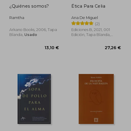
¿Quiénes somos?
Ética Para Celia
Ramtha
Ana De Miguel
(2)
Arkano Books, 2006, Tapa
Ediciones B, 2021, 001
Blanda,
Usado
Edición, Tapa Blanda,
Usado
12,49 €
104,99
5%
5%
dcto.
dcto.
11,87 €
99,74