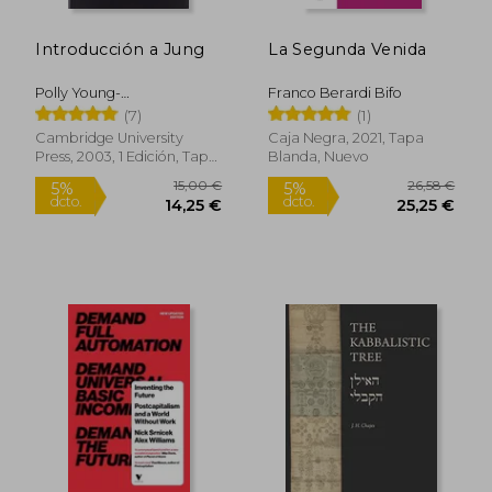
Introducción a Jung
La Segunda Venida
27,70 €
5%
dcto.
26,32 €
10,20
Polly Young-
Franco Berardi Bifo
Eisendrath,Terence
(7)
(1)
Dawson
Cambridge University
Caja Negra, 2021, Tapa
Press, 2003, 1 Edición, Tapa
Blanda, Nuevo
Blanda, Nuevo