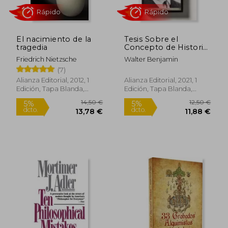
El nacimiento de la
Tesis Sobre el
tragedia
Concepto de Historia
y Otros Ensayos
Friedrich Nietzsche
Walter Benjamin
Sobre Historia y
(7)
Política
Alianza Editorial, 2012, 1
Alianza Editorial, 2021, 1
Edición, Tapa Blanda,
Edición, Tapa Blanda,
Rápido
Nuevo
Nuevo
15,00 €
11,42
5%
5%
dcto.
dcto.
14,25 €
10,85