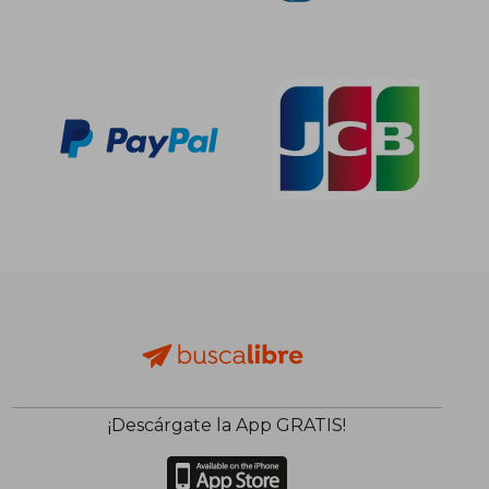
26,00 €
22,39
5%
5%
dcto.
dcto.
24,70 €
21,27
¡Descárgate la App GRATIS!