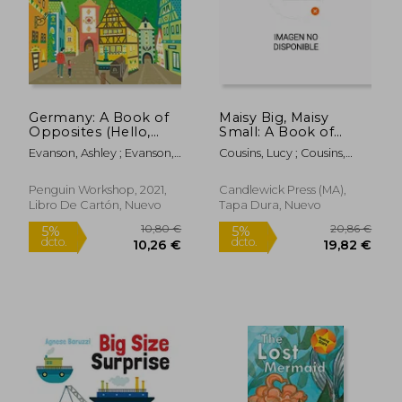
Germany: A Book of
Maisy Big, Maisy
Opposites (Hello,
Small: A Book of
18,95 €
13,58
5%
5%
World) (en Inglés)
Rhyming Opposites
dcto.
dcto.
18,01 €
12,90
Evanson, Ashley ; Evanson,
Cousins, Lucy ; Cousins,
(en Inglés)
Ashley
Lucy
Penguin Workshop, 2021,
Candlewick Press (MA),
Libro De Cartón, Nuevo
Tapa Dura, Nuevo