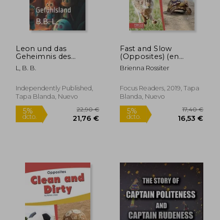
Leon und das
Fast and Slow
Geheimnis des
(Opposites) (en
Gefühlslandes:
Inglés)
L, B. B.
Brienna Rossiter
Gefühlsland (en
Alemán)
Independently Published,
Focus Readers, 2019, Tapa
Tapa Blanda, Nuevo
Blanda, Nuevo
20,86 €
20,08
5%
5%
dcto.
dcto.
19,82 €
19,08