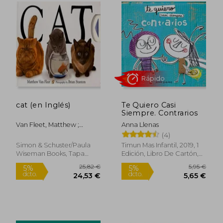
Rápido
cat (en Inglés)
Te Quiero Casi
Siempre. Contrarios
2,90 €
2,95
5%
5%
dcto.
dcto.
2,76 €
2,80
Van Fleet, Matthew ;
Anna Llenas
Stanton, Brian
(4)
Simon & Schuster/Paula
Timun Mas Infantil, 2019, 1
Wiseman Books, Tapa
Edición, Libro De Cartón,
Dura, Nuevo
Nuevo