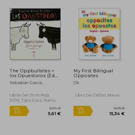
2,90 €
7,49
5%
5%
dcto.
dcto.
2,76 €
7,12
The Oppbullsites =
My First Bilingual
los Opuestoros (Ed.
Opposites
Bilingue Español-
Sebastian Garcia
Dk
Ingles)
Schnetzer
Libros Del Zorro Rojo,
, Libro De Cartón, Nuevo
2004, Tapa Dura, Nuevo