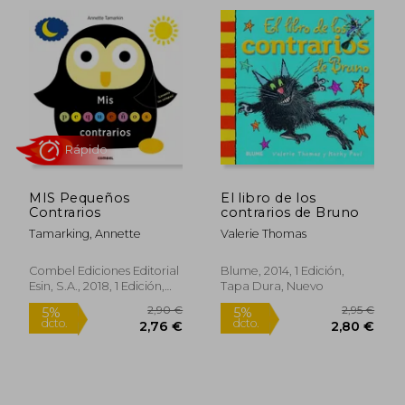
14,76 €
9,95
5%
5%
dcto.
dcto.
14,02 €
9,45
MIS Pequeños
El libro de los
Contrarios
contrarios de Bruno
Tamarking, Annette
Valerie Thomas
Combel Ediciones Editorial
Blume, 2014, 1 Edición,
Esin, S.A., 2018, 1 Edición,
Tapa Dura, Nuevo
Tapa Blanda, Nuevo