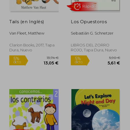
Tails (en Inglés)
Los Opuestoros
Van Fleet, Matthew
Sebastián G. Schnetzer
Clarion Books, 2017, Tapa
LIBROS DEL ZORRO
Dura, Nuevo
ROJO, Tapa Dura, Nuevo
17,40 €
11,02
5%
5%