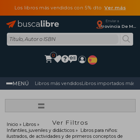
Los libros más vendidos con 5% dto
Ver más
Enviar a
Provincia De Madrid
0
MENÚ
Libros más vendidos
Libros importados más v
=
Ver Filtros
Inicio
Libros
Infantiles, juveniles y didácticos
Libros para niños:
ilustrados, de actividades y de primeros conceptos de