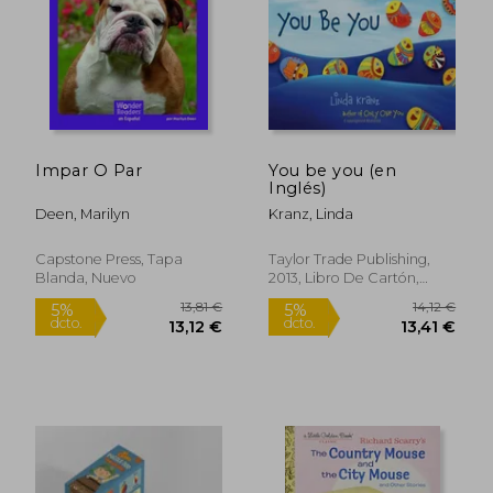
15,23 €
23,47
5%
5%
dcto.
dcto.
14,47 €
22,30
Impar O Par
You be you (en
Inglés)
Deen, Marilyn
Kranz, Linda
Capstone Press, Tapa
Taylor Trade Publishing,
Blanda, Nuevo
2013, Libro De Cartón,
Nuevo