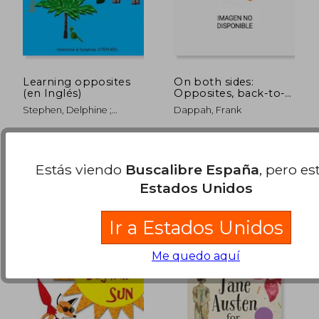
Learning opposites
On both sides:
(en Inglés)
Opposites, back-to-
back! (en Inglés)
Stephen, Delphine ;
Dappah, Frank
Stephen, Valentine
Createspace, Tapa Blanda,
Independently Published,
Nuevo
Tapa Blanda, Nuevo
10,80 €
20,86
Estás viendo
Buscalibre España
, pero es
5%
5%
dcto.
dcto.
10,26 €
19,82
Estados Unidos
Ir a Estados Unidos
Me quedo aquí