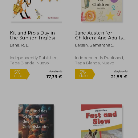
Kit and Pip's Day in
Jane Austen for
the Sun (en Inglés)
Children: And Adults
(en Inglés)
Lane, R. E.
Larsen, Samantha ;
Hastings, Samantha
Independently Published,
Independently Published,
Tapa Blanda, Nuevo
Tapa Blanda, Nuevo
18,57 €
35,50
5%
5%
dcto.
dcto.
17,64 €
33,72