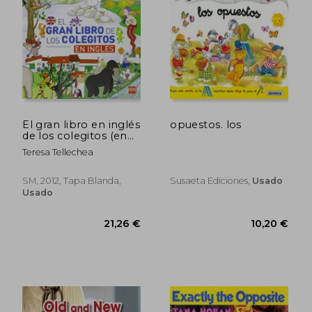
El gran libro en inglés
opuestos. los
de los colegitos (en
Inglés)
Teresa Tellechea
SM, 2012, Tapa Blanda,
Susaeta Ediciones,
Usado
Usado
21,81 €
11,24
5%
5%
dcto.
dcto.
20,72 €
10,68