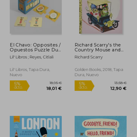
16,88 €
16,88
5%
5%
dcto.
dcto.
16,03 €
16,03
El Chavo: Opposites /
Richard Scarry's the
Opuestos Puzzle Duo
Country Mouse and
20 Piece
the City Mouse (Little
Lil' Libros ; Reyes, Citlali
Richard Scarry
Golden Book) (en
Inglés)
Lil' Libros, Tapa Dura,
Golden Books, 2018, Tapa
Nuevo
Dura, Nuevo