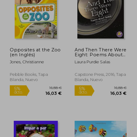
21,26 €
10,20
Opposites at the Zoo
And Then There Were
(en Inglés)
Eight: Poems About
Space (Poetry) (en
Jones, Christianne
Laura Purdie Salas
Inglés)
Pebble Books, Tapa
Capstone Press, 2016, Tapa
Blanda, Nuevo
Blanda, Nuevo