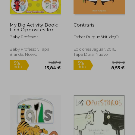
My Big Activity Book:
Contraris
Find Opposites for
Kids at Home! - Baby
Baby Professor
Esther Burgue&Ntilde;O
& Toddler Opposites
Books (en Inglés)
Baby Professor, Tapa
Ediciones Jaguar, 2016,
Blanda, Nuevo
Tapa Dura, Nuevo
22,90 €
17,40
5%
5%
dcto.
dcto.
21,76 €
16,53