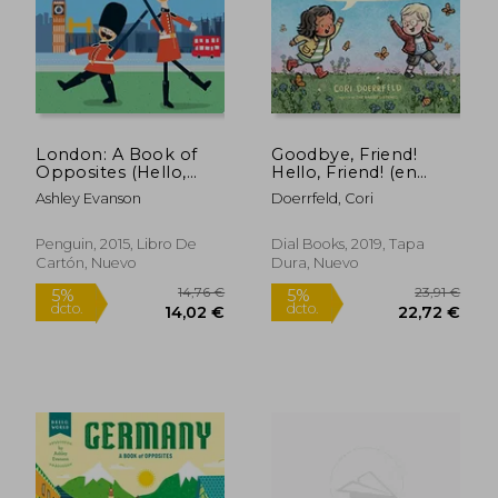
13,81 €
14,12
5%
5%
dcto.
dcto.
13,12 €
13,41
London: A Book of
Goodbye, Friend!
Opposites (Hello,
Hello, Friend! (en
World) (en Inglés)
Inglés)
Ashley Evanson
Doerrfeld, Cori
Penguin, 2015, Libro De
Dial Books, 2019, Tapa
Cartón, Nuevo
Dura, Nuevo