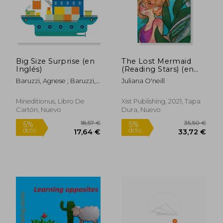
Big Size Surprise (en
The Lost Mermaid
Inglés)
(Reading Stars) (en
Inglés)
Baruzzi, Agnese ; Baruzzi,
Juliana O'neill
Agnese
14,76 €
23,91
5%
5%
Mineditionus, Libro De
Xist Publishing, 2021, Tapa
dcto.
dcto.
14,02 €
22,72
Cartón, Nuevo
Dura, Nuevo