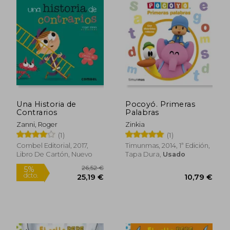
Rápido
Una Historia de
Pocoyó. Primeras
Contrarios
Palabras
Zanni, Roger
Zinkia
(1)
(1)
25,82 €
5,95
5%
5%
Combel Editorial, 2017,
Timunmas, 2014, 1ª Edición,
dcto.
dcto.
24,53 €
5,65
Libro De Cartón, Nuevo
Tapa Dura,
Usado