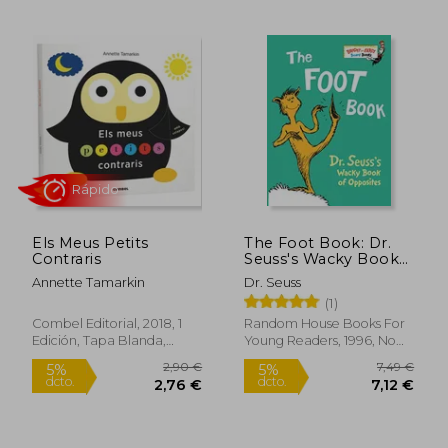
12,79 €
21,25
Els Meus Petits
The Foot Book: Dr.
Contraris
Seuss's Wacky Book
of Opposites (en
Annette Tamarkin
Dr. Seuss
Inglés)
(1)
Combel Editorial, 2018, 1
Random House Books For
Edición, Tapa Blanda,
Young Readers, 1996, No
Nuevo
Edición, Libro De Cartón,
Rápido
Nuevo