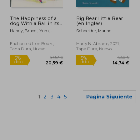
14,57 €
9,00
5%
5%
dcto.
dcto.
13,84 €
8,55
The Happiness of a
Big Bear Little Bear
dog With a Ball in its
(en Inglés)
Mouth (en Inglés)
Handy, Bruce ; Yum,
Schneider, Marine
Hyewon
Enchanted Lion Books,
Harry N. Abrams, 2021,
Tapa Dura, Nuevo
Tapa Dura, Nuevo
1
2
3
4
5
Página Siguiente
Rápido