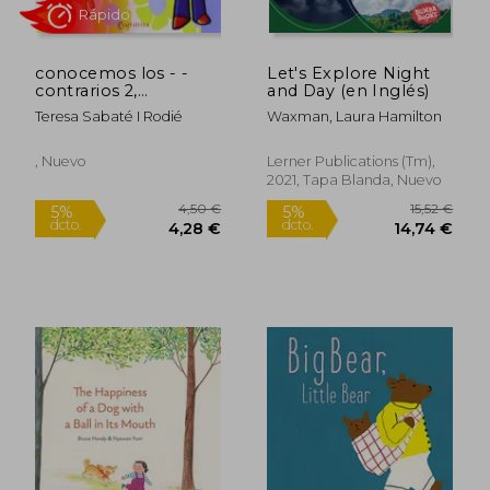
dcto.
dcto.
16,53 €
10,47
conocemos los - -
Let's Explore Night
contrarios 2,
and Day (en Inglés)
educación primaria
Teresa Sabaté I Rodié
Waxman, Laura Hamilton
, Nuevo
Lerner Publications (Tm),
2021, Tapa Blanda, Nuevo