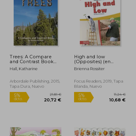
Rápido
Rápido
Trees: A Compare
High and low
and Contrast Book
(Opposites) (en
(en Inglés)
Inglés)
Hall, Katharine
Brienna Rossiter
Arbordale Publishing, 2015,
Focus Readers, 2019, Tapa
Tapa Dura, Nuevo
Blanda, Nuevo
8,95 €
10,95
5%
5%
dcto.
dcto.
8,50 €
10,40