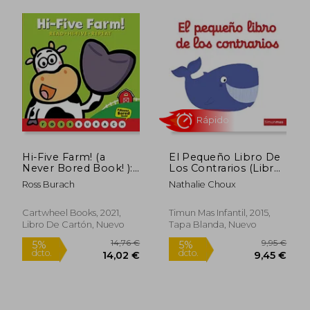
5,90 €
16,1
5%
5%
dcto.
dcto.
5,61 €
15,34
Hi-Five Farm! (a
El Pequeño Libro De
Never Bored Book! ):
Los Contrarios (Libros
Read, High-Five,
con solapas y
Ross Burach
Nathalie Choux
Repeat (en Inglés)
lengüetas)
Cartwheel Books, 2021,
Timun Mas Infantil, 2015,
Libro De Cartón, Nuevo
Tapa Blanda, Nuevo
Rápido