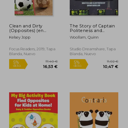
Clean and Dirty
The Story of Captain
(Opposites) (en
Politeness and
Inglés)
Captain Rudeness (en
Kelsey Jopp
Woollam, Quinn
Inglés)
Focus Readers, 2019, Tapa
Studio Dreamshare, Tapa
Blanda, Nuevo
Blanda, Nuevo
18,24 €
23,05
5%
5%
dcto.
dcto.
17,33 €
21,89