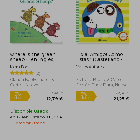
where is the green
Hola, Amigo! Cómo
sheep? (en Inglés)
Estás? (Castellano - a
Partir de 0 Años -
Mem Fox
Varios Autores
Proyecto de 0 a 3
(2)
Años - Libros
Manipulativos)
Clarion Books, Libro De
Editorial Bruño, 2017, 1o
Cartón, Nuevo
Edición, Tapa Dura, Nuevo
Disponible
Usado
en Buen Estado a
11,90 €
.
Comprar Usado
13,46 €
22,36
5%
5%
dcto.
dcto.