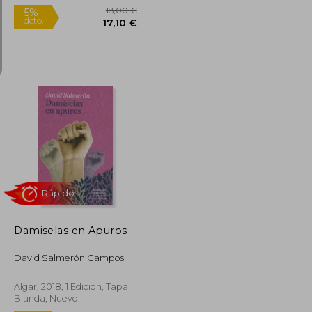
12,19 €
18,00 €
5%
dcto.
11,58 €
17,10 €
Damiselas en Apuros
David Salmerón Campos
Algar, 2018, 1 Edición, Tapa
Blanda, Nuevo