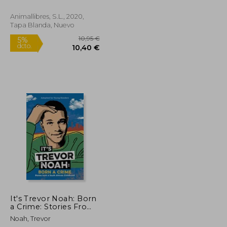
Animallibres, S.L., 2020,
Tapa Blanda, Nuevo
It's Trevor Noah: Born
a Crime: Stories From
a South African
21,24 €
10,95 €
Noah, Trevor
5%
Childhood (Adapted