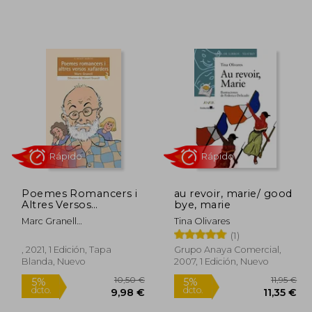
Poemes Romancers i
au revoir, marie/ good
Altres Versos
bye, marie
Xafarders: 244 (el
Marc Granell
Tina Olivares
Micalet Galàctic) (en
Rodr&Iacute;Guez
(1)
Catalán)
Rápido
Rápido
, 2021, 1 Edición, Tapa
Grupo Anaya Comercial,
Blanda, Nuevo
2007, 1 Edición, Nuevo