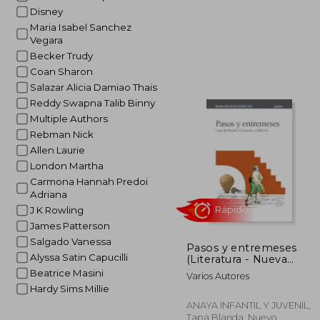
Disney
Maria Isabel Sanchez
Vegara
Becker Trudy
5%
Coan Sharon
dcto.
9
Salazar Alicia Damiao Thais
Reddy Swapna Talib Binny
Multiple Authors
Rebman Nick
Allen Laurie
London Martha
Carmona Hannah Predoi
Adriana
J K Rowling
James Patterson
Salgado Vanessa
Pasos y entremeses
Alyssa Satin Capucilli
(Literatura - Nueva
Biblioteca Didáctica)
Beatrice Masini
Varios Autores
Hardy Sims Millie
ANAYA INFANTIL Y JUVENIL,
Tapa Blanda, Nuevo