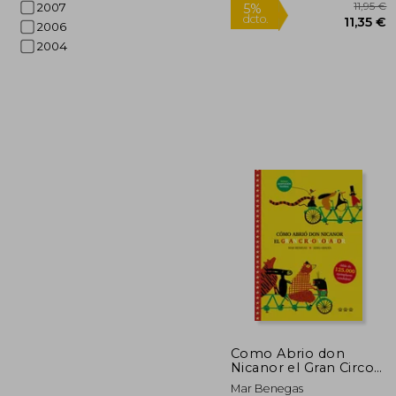
2007
2006
2004
Rápido
5%
dcto.
11
Como Abrio don
Nicanor el Gran Circo
Volador
Mar Benegas