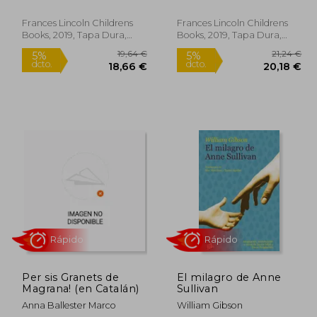
Vegara
(en Inglés)
Frances Lincoln Childrens
Frances Lincoln Childrens
Books, 2019, Tapa Dura,
Books, 2019, Tapa Dura,
Nuevo
Nuevo
Per sis Granets de
El milagro de Anne
Magrana! (en Catalán)
Sullivan
5,59 €
19,64 €
Anna Ballester Marco
William Gibson
5%
5%