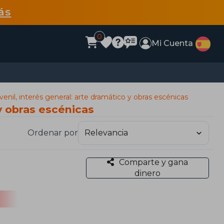
ás
0
Mi Cuenta
uvenil, interés general: arte dramático y obras escénicas
 y obras escénicas
Ordenar por
Comparte y gana
dinero