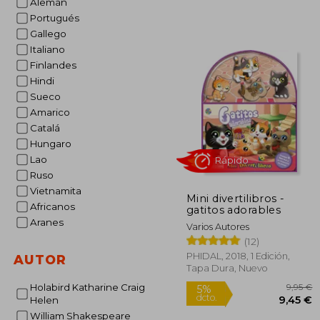
Alemán
Portugués
Gallego
Italiano
Finlandes
Hindi
Sueco
Amarico
Catalá
Hungaro
Lao
Ruso
Vietnamita
Mini divertilibros -
Africanos
gatitos adorables
Aranes
Varios Autores
(12)
Rápido
PHIDAL, 2018, 1 Edición,
AUTOR
Tapa Dura, Nuevo
Holabird Katharine Craig
Helen
William Shakespeare