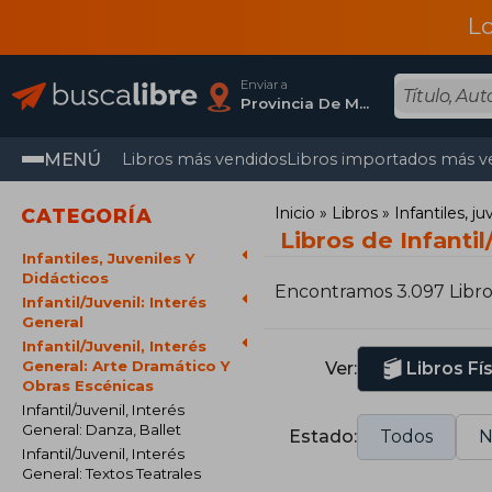
L
Enviar a
Provincia De Madrid
MENÚ
Libros más vendidos
Libros importados más v
Inicio
Libros
Infantiles, j
CATEGORÍA
Libros de Infanti
Infantiles, Juveniles Y
Didácticos
Encontramos 3.097 Libro
Infantil/Juvenil: Interés
General
Infantil/Juvenil, Interés
General: Arte Dramático Y
Ver:
Libros Fí
Obras Escénicas
Infantil/Juvenil, Interés
General: Danza, Ballet
Estado:
Todos
N
Infantil/Juvenil, Interés
General: Textos Teatrales