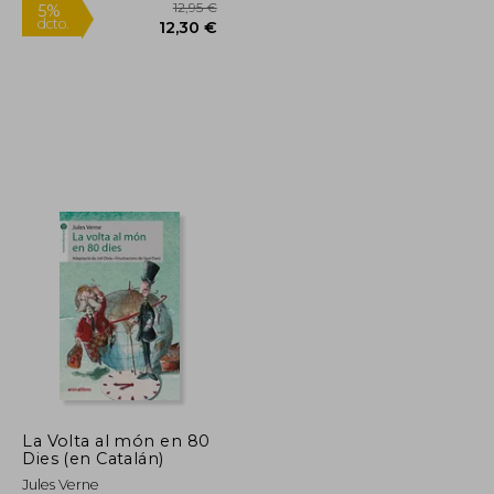
Rápido
10,94 €
12,95 €
5%
dcto.
10,39 €
12,30 €
La Volta al món en 80
Dies (en Catalán)
Jules Verne