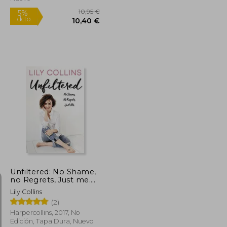
Rápido
10,95 €
10,95 €
5%
dcto.
10,40 €
10,40 €
Unfiltered: No Shame,
no Regrets, Just me.
(en Inglés)
Lily Collins
(2)
Harpercollins, 2017, No
Edición, Tapa Dura, Nuevo