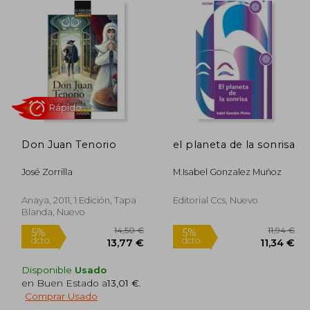
Don Juan Tenorio
el planeta de la sonrisa
Rápido
José Zorrilla
M.isabel Gonzalez Muñoz
Anaya, 2011, 1 Edición, Tapa
Editorial Ccs, Nuevo
Blanda, Nuevo
Disponible
Usado
en Buen Estado a
13,01 €
.
11,76 €
14,50 €
5%
5%
Comprar Usado
dcto.
dcto.
1,17 €
13,77 €