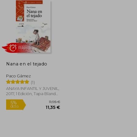
Nana en el tejado
Rápido
Paco Gámez
(1)
ANAYA INFANTIL Y JUVENIL,
2017, 1 Edición, Tapa Blanda,
Nuevo
11,94 €
11,95 €
5%
dcto.
11,34 €
11,35 €