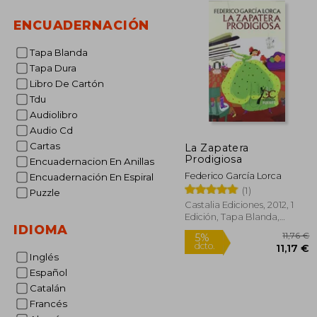
ENCUADERNACIÓN
Tapa Blanda
Tapa Dura
Libro De Cartón
Tdu
Audiolibro
Audio Cd
Cartas
La Zapatera
Prodigiosa
Encuadernacion En Anillas
Federico García Lorca
Encuadernación En Espiral
(1)
Puzzle
Castalia Ediciones, 2012, 1
Edición, Tapa Blanda,
IDIOMA
Nuevo
Inglés
Español
Catalán
5%
Francés
dcto.
1