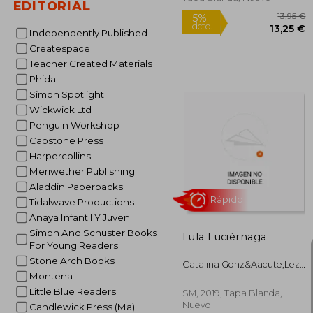
EDITORIAL
Rápido
Independently Published
Createspace
Teacher Created Materials
Phidal
Simon Spotlight
Wickwick Ltd
Penguin Workshop
Capstone Press
Harpercollins
1
5%
dcto.
13
Meriwether Publishing
Aladdin Paperbacks
Tidalwave Productions
Anaya Infantil Y Juvenil
Simon And Schuster Books
Lula Luciérnaga
For Young Readers
Stone Arch Books
Catalina Gonz&Aacute;Lez
Montena
Vilar
Little Blue Readers
SM, 2019, Tapa Blanda,
Nuevo
Candlewick Press (Ma)