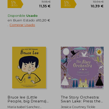
Disponible
Usado
en Buen Estado a
10,20 €
.
Comprar Usado
Rápido
Rápido
11,95 €
11,95 €
5%
5%
dcto.
dcto.
,35 €
11,35 €
Bruce lee (Little
The Story Orchestra:
People, big Dreams)
Swan Lake: Press the
(en Inglés)
Note to Hear
Maria Isabel Sanchez
Jessica Courtney Tickle
Tchaikovsky's Music