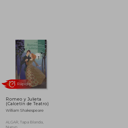
11,95 €
10,94 €
5%
dcto.
11,35 €
10,39 €
Romeo y Julieta
(Calcetín de Teatro)
William Shakespeare
ALGAR, Tapa Blanda,
Nuevo