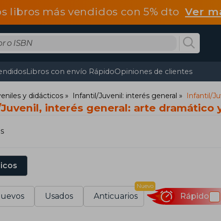
os libros más vendidos con 5% dto
Ver m
endidos
Libros con envío Rápido
Opiniones de clientes
uveniles y didácticos
Infantil/Juvenil: interés general
Infantil/J
l/Juvenil, interés general: arte dramático
s
sicos
Nuevo
uevos
Usados
Anticuarios
Rápido