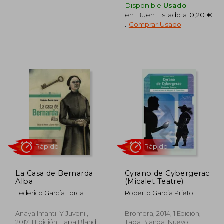
Disponible
Usado
en Buen Estado a
10,20 €
.
Comprar Usado
9,95 €
10,50 €
5%
5%
dcto.
dcto.
,45 €
9,98 €
La Casa de Bernarda
Cyrano de Cybergerac
Alba
(Micalet Teatre)
Federico García Lorca
Roberto Garcia Prieto
Anaya Infantil Y Juvenil,
Bromera, 2014, 1 Edición,
2017, 1 Edición, Tapa Blanda,
Tapa Blanda, Nuevo