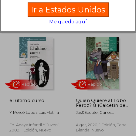
Ir a Estados Unidos
Me quedo aquí
9,50 €
16,10 €
5%
5%
dcto.
dcto.
,03 €
15,29 €
el último curso
Quién Quiere al Lobo
Feroz? 8 (Calcetín de
Teatro)
Y Mercè López Luis Matilla
Jos&Eacute; Carlos
Andr&Eacute;S
Ed. Anaya Infantil Y Juvenil,
Algar, 2020, 1 Edición, Tapa
2009, 1 Edición, Nuevo
Blanda, Nuevo