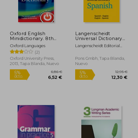
Oxford English
Langenscheidt
Minidictionary. 8th
Universal Dictionary
Edition (en Inglés)
Spanish: Spanish-
Oxford Languages
Langenscheidt Editorial
English/English-
Team
(2)
Spanish
Oxford University Press,
Pons Gmbh, Tapa Blanda,
2013, Tapa Blanda, Nuevo
Nuevo
6,86 €
12,95
5%
5%
dcto.
dcto.
6,52 €
12,30