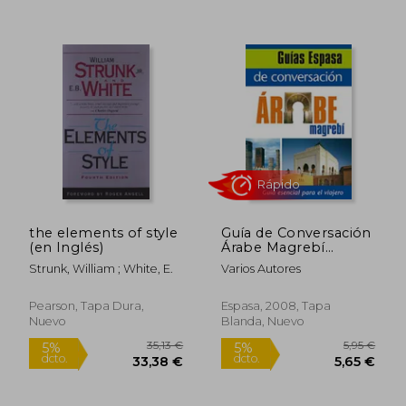
16,95 €
29,26
5%
5%
dcto.
dcto.
16,10 €
27,79
the elements of style
Guía de Conversación
(en Inglés)
Árabe Magrebí
(Idiomas)
Strunk, William ; White, E.
Varios Autores
Pearson, Tapa Dura,
Espasa, 2008, Tapa
Nuevo
Blanda, Nuevo