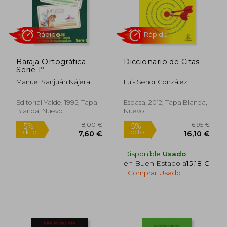
Baraja Ortográfica
Diccionario de Citas
Rápido
Serie 1º
Manuel Sanjuán Nájera
Luis Señor González
Editorial Yalde, 1995, Tapa
Espasa, 2012, Tapa Blanda,
Blanda, Nuevo
Nuevo
Disponible
Usado
en Buen Estado a
15,18 €
18,00 €
11,1
5%
5%
.
Comprar Usado
dcto.
dcto.
17,10 €
10,55