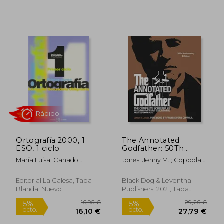
Ortografía 2000, 1
The Annotated
ESO, 1 ciclo
Godfather: 50Th
Anniversary Edition
María Luisa; Cañado
Jones, Jenny M. ; Coppola,
With the Complete
Gómez, María Luisa; Pérez
Francis Ford
Screenplay,
González, Jesús Pérez
Commentary on
Editorial La Calesa, Tapa
Black Dog & Leventhal
Cañado
Every Scene,
Blanda, Nuevo
Publishers, 2021, Tapa
Interviews, and Little-
Dura, Nuevo
Known Facts (en
Inglés)