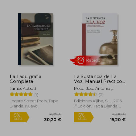
19,90 €
11,9
5%
5%
dcto.
dcto.
18,90 €
11,35
La Taquigrafia
La Sustancia de La
Completa.
Voz: Manual Practico
de Voz Hablada Para
James Abbott
Meca, Jose Antonio ;
Locutores, Oradores y
Gutierrez (Evali), Eva
(1)
(2)
Actores de Doblaje
Legare Street Press, Tapa
Ediciones Aljibe, S.L., 2015,
Blanda, Nuevo
1ª Edición, Tapa Blanda,
Nuevo
Rápido
Rápido