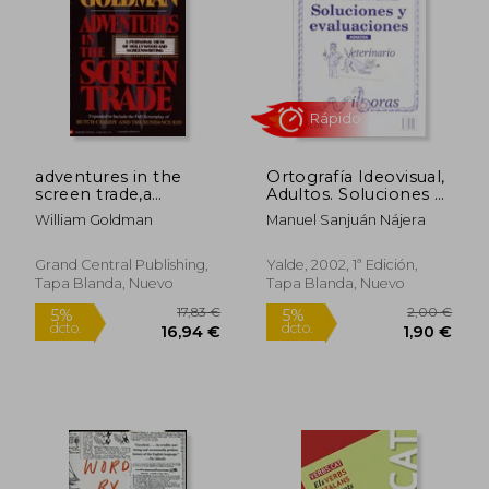
3,95 €
6,00
5%
5%
dcto.
dcto.
3,75 €
5,70
adventures in the
Ortografía Ideovisual,
screen trade,a
Adultos. Soluciones y
personal view of
Evaluación
William Goldman
Manuel Sanjuán Nájera
hollywood and
screenwriting (en
Inglés)
Grand Central Publishing,
Yalde, 2002, 1ª Edición,
Tapa Blanda, Nuevo
Tapa Blanda, Nuevo
Rápido