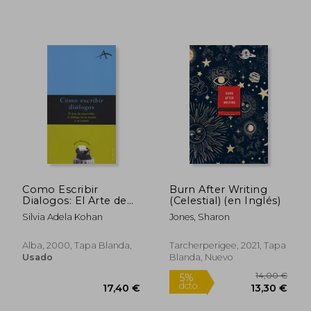
45,28 €
18,74
5%
5%
dcto.
dcto.
43,01 €
17,80
Como Escribir
Burn After Writing
Dialogos: El Arte de
(Celestial) (en Inglés)
Desarrollar el Dialogo
Rápido
Silvia Adela Kohan
Jones, Sharon
en la n Ovela o el
Cuento
Alba, 2000, Tapa Blanda,
Tarcherperigee, 2021, Tapa
Usado
Blanda, Nuevo