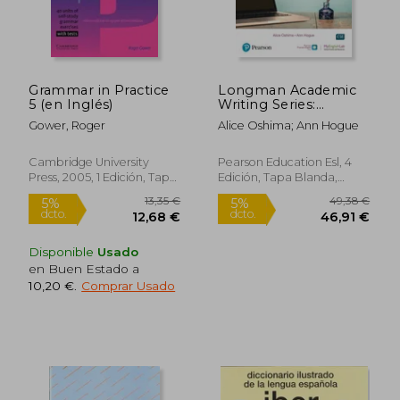
Grammar in Practice
Longman Academic
5 (en Inglés)
Writing Series:
Paragrahs to Essays
Gower, Roger
Alice Oshima; Ann Hogue
sb w (en Inglés)
Cambridge University
Pearson Education Esl, 4
Press, 2005, 1 Edición, Tapa
Edición, Tapa Blanda,
Blanda, Nuevo
Nuevo
Disponible
Usado
en Buen Estado a
10,20 €
.
Comprar Usado