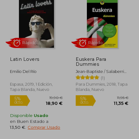
Rápido
Rápido
Latin Lovers
Euskera Para
Dummies
Emilio Del Río
Jean-Baptiste / Salaberria,
Jasone Coyos
(1)
Espasa, 2019, 1 Edición,
Para Dummies, 2018, Tapa
Tapa Blanda, Nuevo
Blanda, Nuevo
8,00 €
16,95
Disponible
Usado
5%
5%
dcto.
dcto.
7,60 €
16,10
en Buen Estado a
13,50 €
.
Comprar Usado