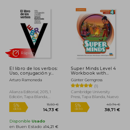
Rápido
31,79 €
16,00
5%
5%
dcto.
dcto.
El libro de los verbos:
Super Minds Level 4
30,20 €
15,20
Uso, conjugación y
Workbook with
dudas
Digital Pack British
Arturo Ramoneda
Günter Gerngross
English (en Inglés)
(1)
Alianza Editorial, 2015, 1
Cambridge University
Edición, Tapa Blanda,
Press, Tapa Blanda, Nuevo
Nuevo
Disponible
Usado
en Buen Estado a
14,21 €