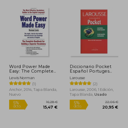
Rápido
35,13 €
5,95
5%
5%
Word Power Made
Diccionario Pocket
dcto.
dcto.
33,38 €
5,65
Easy: The Complete
Español Portuges
Handbook for
Portugues Espanhol
Lewis Norman
Larousse
Building a Superior
(1)
(2)
Vocabulary (en
Inglés)
Anchor, 2014, Tapa Blanda,
Larousse, 2006, 1 Edición,
Nuevo
Tapa Blanda,
Usado