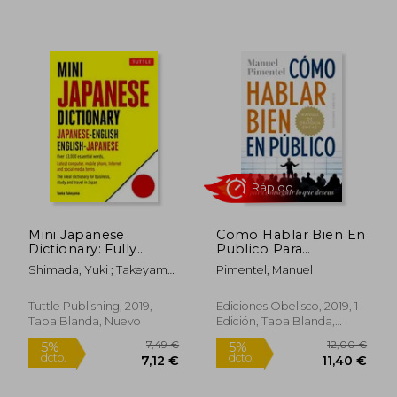
9,70 €
200,25
5%
5%
dcto.
dcto.
9,22 €
190,24
Mini Japanese
Como Hablar Bien En
Dictionary: Fully
Publico Para
Romanized:
Conseguir Lo Que
Shimada, Yuki ; Takeyama,
Pimentel, Manuel
Japanese-English,
Deseas
Taeko
English-Japanese
(Tuttle Mini
Tuttle Publishing, 2019,
Ediciones Obelisco, 2019, 1
Rápido
Dictionary) [Idioma
Tapa Blanda, Nuevo
Edición, Tapa Blanda,
Inglés]: Japanese-
Nuevo
English, English-
Japanese (Fully
Romanized) (en
Inglés)