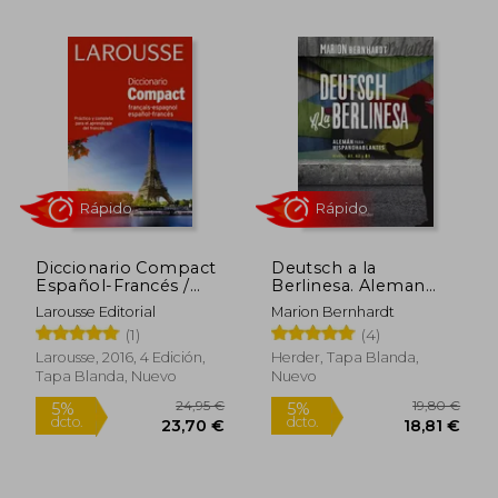
7,49 €
12,00
5%
5%
dcto.
dcto.
7,12 €
11,40
Diccionario Compact
Deutsch a la
Español-Francés /
Berlinesa. Aleman
Français-Espagnol
Para
Larousse Editorial
Marion Bernhardt
(Larousse - Lengua
Hispanohablantes.
(1)
(4)
Francesa -
Niveles a1, a2 y b1
Diccionarios
Larousse, 2016, 4 Edición,
Herder, Tapa Blanda,
Generales) (en
Tapa Blanda, Nuevo
Nuevo
Español, Francés)