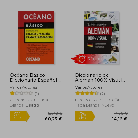
14,90 €
19,90
5%
5%
dcto.
dcto.
14,16 €
18,90
Océano Básico
Diccionario de
Diccionario Español -
Aleman 100% Visual
Francés
(en Alemán, Español)
Varios Autores
Varios Autores
(1)
(2)
Oceano, 2001, Tapa
Larousse, 2018, 1 Edición,
Blanda,
Usado
Tapa Blanda, Nuevo