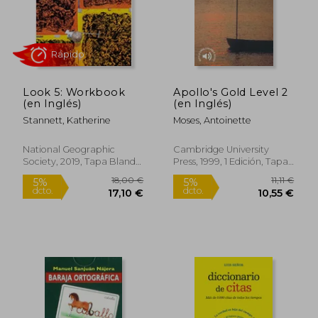
Look 5: Workbook
Apollo's Gold Level 2
(en Inglés)
(en Inglés)
Stannett, Katherine
Moses, Antoinette
National Geographic
Cambridge University
Society, 2019, Tapa Blanda,
Press, 1999, 1 Edición, Tapa
Nuevo
Blanda, Nuevo
12,49 €
5%
dcto.
11,87 €
22,16