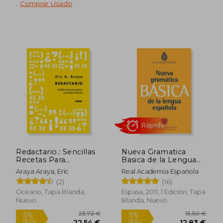
.
Comprar Usado
Rápido
63,40 €
14,90
5%
5%
dcto.
dcto.
60,23 €
14,16
Redactario.: Sencillas
Nueva Gramatica
Recetas Para
Basica de la Lengua
Redactar Con Soltura
Española
Araya Araya, Eric
Real Academia Española
Y Distinción
(2)
(16)
Oceano, Tapa Blanda,
Espasa, 2011, 1 Edición, Tapa
Nuevo
Blanda, Nuevo