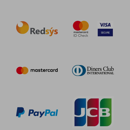
16,28 €
22,06
5%
5%
dcto.
dcto.
15,47 €
20,95