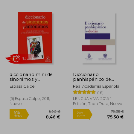
14,00
5%
dcto.
17,40 €
13,30
diccionario mini de
Diccionario
sinonimos y
panhispánico de
antonimos
dudas
Espasa Calpe
Real Academia Española
(16)
(5) Espasa Calpe, 2011,
LENGUA VIVA, 2015, 1
Nuevo
Edición, Tapa Dura, Nuevo
Rápido