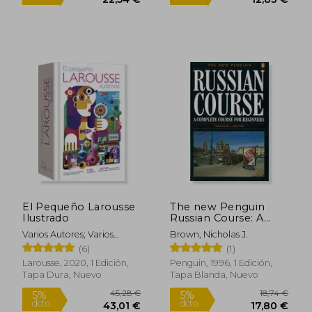
Rápido
El Pequeño Larousse
The new Penguin
15,50 €
40,74
5%
5%
Ilustrado
Russian Course: A
dcto.
dcto.
14,73 €
38,71
Complete Course for
Varios Autores; Varios
Brown, Nicholas J.
Beginners (en Inglés)
Autores
(6)
(1)
Larousse, 2020, 1 Edición,
Penguin, 1996, 1 Edición,
Tapa Dura, Nuevo
Tapa Blanda, Nuevo