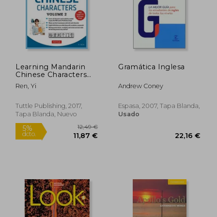
Rápido
Rápido
Learning Mandarin
Gramática Inglesa
Chinese Characters
Volume 2: The Quick
Ren, Yi
Andrew Coney
and Easy way to
Learn Chinese
Characters! (Hsk Level
Tuttle Publishing, 2017,
Espasa, 2007, Tapa Blanda,
2 & ap Study Exam
Tapa Blanda, Nuevo
Usado
Prep Book) (en
17,50 €
4,90
5%
5%
Inglés)
dcto.
dcto.
16,63 €
4,66