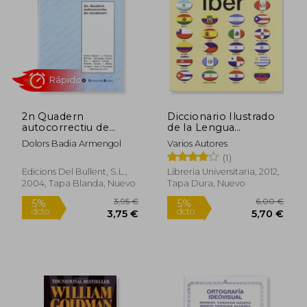
13,35 €
49,38
5%
5%
dcto.
dcto.
12,68 €
46,91
2n Quadern
Diccionario Ilustrado
autocorrectiu de
de la Lengua
vocabulari (Quaderns
Española
Dolors Badia Armengol
Varios Autores
autocorrectius)
(1)
Edicions Del Bullent, S.L.,
Libreria Universitaria, 2012,
2004, Tapa Blanda, Nuevo
Tapa Dura, Nuevo
Rápido