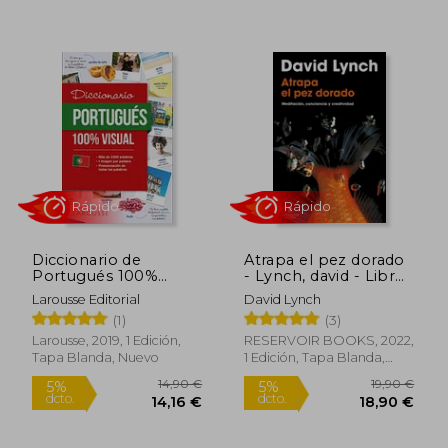
Diccionario de
Atrapa el pez dorado
Portugués 100%
- Lynch, david - Libro
Visual
Físico
Larousse Editorial
David Lynch
Rápido
Rápido
(1)
(3)
Larousse, 2019, 1 Edición,
RESERVOIR BOOKS, 2022,
Tapa Blanda, Nuevo
1 Edición, Tapa Blanda,
Nuevo