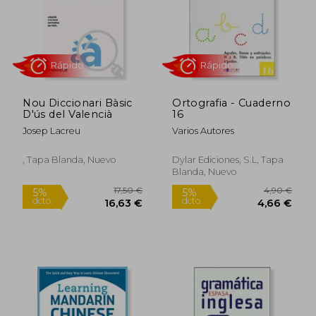
Rápido
Nou Diccionari Bàsic
Ortografia - Cuaderno
D'ús del Valencià
16
Josep Lacreu
Varios Autores
23,15 €
9,95
5%
5%
dcto.
dcto.
, Tapa Blanda, Nuevo
Dylar Ediciones, S.L, Tapa
21,99 €
9,45
Blanda, Nuevo