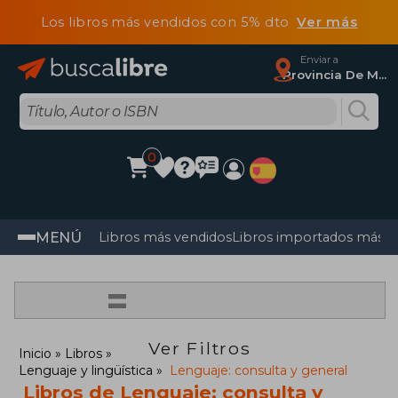
Los libros más vendidos con 5% dto
Ver más
Enviar a
Provincia De Madrid
0
MENÚ
Libros más vendidos
Libros importados más v
=
Ver Filtros
Inicio
Libros
Lenguaje y lingüística
Lenguaje: consulta y general
Libros de Lenguaje: consulta y