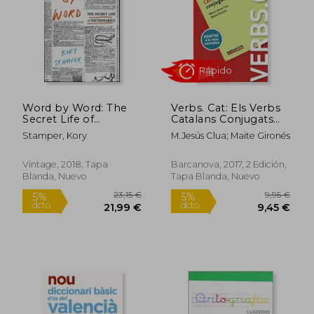
Word by Word: The
Verbs. Cat: Els Verbs
17,83 €
2,00
Secret Life of
Catalans Conjugats
5%
5%
dcto.
dcto.
Dictionaries (en
(en Catalán)
16,94 €
1,90
Stamper, Kory
M.Jesús Clua; Maite Gironés
Inglés)
Vintage, 2018, Tapa
Barcanova, 2017, 2 Edición,
Blanda, Nuevo
Tapa Blanda, Nuevo