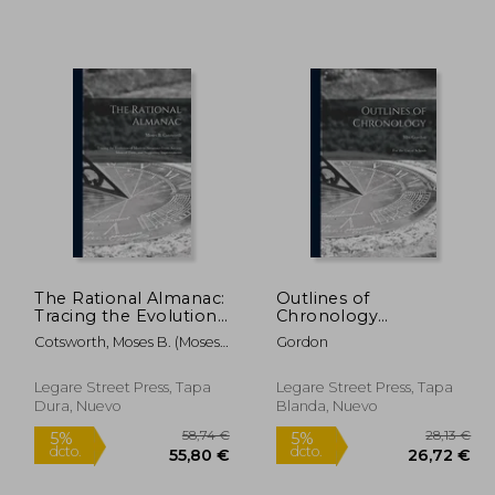
12,49 €
5%
5%
dcto.
dcto.
,20 €
11,87 €
The Rational Almanac:
Outlines of
Tracing the Evolution
Chronology
of Modern Almanacs
[microform]: for the
Cotsworth, Moses B. (Moses
Gordon
From Ancient Ideas of
Use of Schools (en
Bruine) 1.
Time, and Suggesting
Inglés)
Improvements (en
Legare Street Press, Tapa
Legare Street Press, Tapa
Inglés)
Dura, Nuevo
Blanda, Nuevo