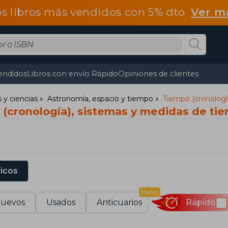
os libros más vendidos con 5% dto
Ver m
endidos
Libros con envío Rápido
Opiniones de clientes
y ciencias
Astronomía, espacio y tiempo
Tiempo (cronologí
 (cronología), sistemas y medidas de ti
sicos
Nuevo
uevos
Usados
Anticuarios
Rápido