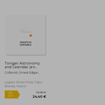
23,49 €
19,00 €
5%
dcto.
22,31 €
18,05 €
Tongan Astronomy
and Calendar (en
Inglés)
Collocott, Ernest Edgar
Vyvyan
Legare Street Press, Tapa
Blanda, Nuevo