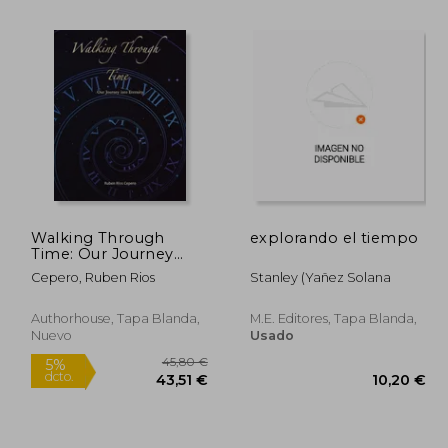
Walking Through
explorando el tiempo
Time: Our Journey
5,82 €
42,67 €
5%
5%
into Eternity (en
dcto.
dcto.
Cepero, Ruben Rios
Stanley (yañez Solana
,53 €
40,53 €
Inglés)
Authorhouse, Tapa Blanda,
M.e. Editores, Tapa Blanda,
Nuevo
Usado