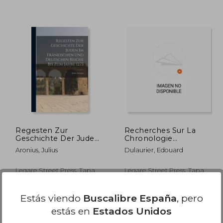
4,00 €
58,74 €
5%
5%
dcto.
dcto.
,30 €
55,80 €
Regesten Zur
Recherches Sur La
Geschichte Der Juden
Chronologie
Im Fränkischen Und
Arménienne,
Aronius, Julius
Dulaurier, Edouard
Deutschen Reiche Bis
Technique Et
Zum Jahre 1273 (en
Historique (en Francés)
Alemán)
Legare Street Press, Tapa
Legare Street Press, Tapa
Blanda, Nuevo
Dura, Nuevo
Estás viendo
Buscalibre España
, pero
estás en
Estados Unidos