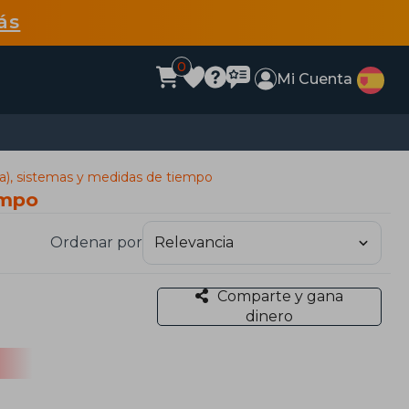
ás
0
Mi Cuenta
a), sistemas y medidas de tiempo
empo
Ordenar por
Comparte y gana
dinero