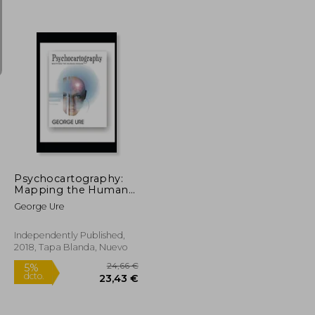
57,43 €
51,33 €
5%
dcto.
54,56 €
48,76 €
Psychocartography:
Mapping the Human
Dream (en Inglés)
George Ure
Independently Published,
2018, Tapa Blanda, Nuevo