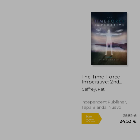
4
5%
dcto.
45
The Time-Force
Imperative: 2nd
Edition (en Inglés)
Caffrey, Pat
Independent Publisher,
Tapa Blanda, Nuevo