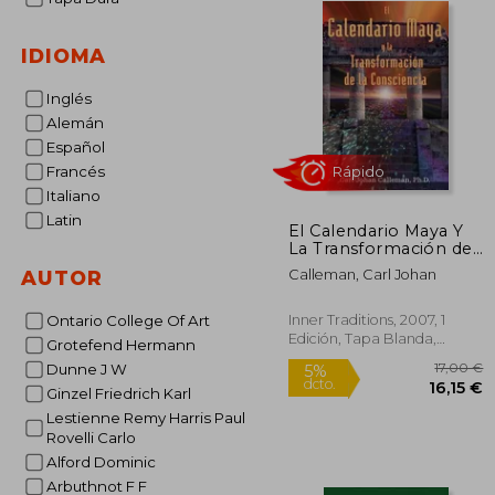
IDIOMA
Inglés
Alemán
Español
Francés
Italiano
Latin
El Calendario Maya Y
Rápido
La Transformación de
la Consciencia
Calleman, Carl Johan
AUTOR
Inner Traditions, 2007, 1
Ontario College Of Art
Edición, Tapa Blanda,
Grotefend Hermann
Nuevo
Dunne J W
Ginzel Friedrich Karl
Lestienne Remy Harris Paul
Rovelli Carlo
Alford Dominic
1
5%
dcto.
16
Arbuthnot F F