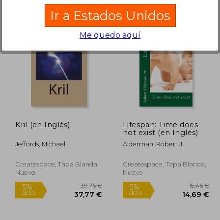
Ir a Estados Unidos
Me quedo aquí
1,56 €
39,12 €
5%
5%
dcto.
dcto.
,48 €
37,16 €
Kril (en Inglés)
Lifespan: Time does
not exist (en Inglés)
Jeffords, Michael
Alderman, Robert J.
Createspace, Tapa Blanda,
Createspace, Tapa Blanda,
Nuevo
Nuevo