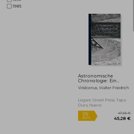
1985
4
5%
dcto.
39
Astronomische
Chronologie: Ein
Hülfsbuch für
Wislicenus, Walter Friedrich
Historiker,
Archäologen und
Astronomen (en
Legare Street Press, Tapa
Alemán)
Dura, Nuevo