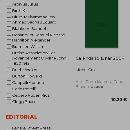
Aronius Julius
Birth K
Biruni Muhammad Ibn
Ahmad Sachau Eduard
Blankson Samuel
Bosanquet Samuel Richard
Hamilton Alexander
Bramsen William
British Association For
Calendario lunar 2004
Advancement O Milne John
1850 1913
Buehr Walter
Michel Gros
Burton Howard
Artus Porta Manresa, Tapa
Cappelli Adriano
Blanda,
Usado
Carlo Rovelli
Cepero Ruben Rios
Clegg Brian
EDITORIAL
Legare Street Press