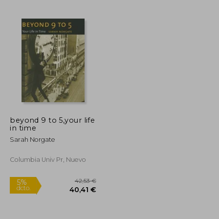
15,46 €
24,66 €
5%
dcto.
14,69 €
23,43 €
beyond 9 to 5,your life
in time
Sarah Norgate
Columbia Univ Pr, Nuevo