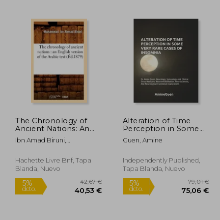
7,66 €
39,76 €
5%
5%
dcto.
dcto.
,28 €
37,77 €
The Chronology of
Alteration of Time
Ancient Nations: An
Perception in Some
English Version of the
Very Rare Cases of
Ibn Amad Biruni,
Guen, Amine
Arabic Text (Éd.1879)
Insomnia: Dr Amine
Muhammad
(en Francés)
Guen, Neurology,
Somnology And
Hachette Livre Bnf, Tapa
Independently Published,
Clinical Sleep
Blanda, Nuevo
Tapa Blanda, Nuevo
Medicine,
Neurorehabilitatio (en
Inglés)