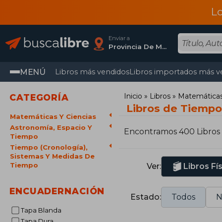
L
Enviar a
Provincia De Madrid
MENÚ
Libros más vendidos
Libros importados más v
Inicio
Libros
Matemáticas 
CATEGORÍA
Libros de Tiempo
Matemáticas Y Ciencias
Astronomía, Espacio Y
Encontramos 400 Libros
Tiempo
Tiempo (Cronología),
Sistemas Y Medidas De
Tiempo
Ver:
Libros Fí
ENCUADERNACIÓN
Estado:
Todos
N
Tapa Blanda
Tapa Dura