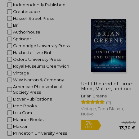
Independently Published
10
Createspace
Hassell Street Press
Brill
Authorhouse
Springer
Cambridge University Press
Hachette Livre Bnf
Oxford University Press
Royal Museums Greenwich
Vintage
W W Norton & Company
Until the end of Time:
American Philosophical
Mind, Matter, and our
Society Press
Search for Meaning in
Brian Greene
an Evolving Universe
Dover Publications
(2)
(en Inglés)
Icon Books
Vintage, Tapa Blanda,
Lulu Com
Nuevo
Mariner Books
Maxtor
Princeton University Press