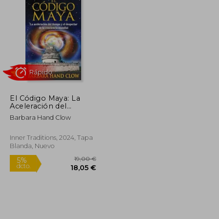
El Código Maya: La
Aceleración del
Tiempo y el Despertar
Barbara Hand Clow
de la Conciencia
Rápido
Mundial
Inner Traditions, 2024, Tapa
Blanda, Nuevo