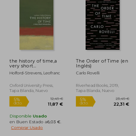
the history of time,a
The Order of Time (en
very short
Inglés)
introduction (en
Holford-Strevens, Leofranc
Carlo Rovelli
Inglés)
Oxford University Press,
Riverhead Books, 2019,
Tapa Blanda, Nuevo
Tapa Blanda, Nuevo
Disponible
Usado
en Buen Estado a
6,03 €
.
Comprar Usado