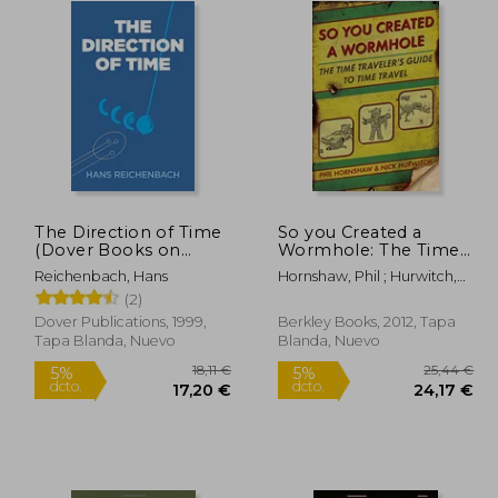
The Direction of Time
So you Created a
(Dover Books on
Wormhole: The Time
Physics) (en Inglés)
Traveler's Guide to
Reichenbach, Hans
Hornshaw, Phil ; Hurwitch,
Time Travel (en Inglés)
Nick
(2)
Dover Publications, 1999,
Berkley Books, 2012, Tapa
Tapa Blanda, Nuevo
Blanda, Nuevo
7,00 €
18,11 €
5%
5%
dcto.
dcto.
,15 €
17,20 €