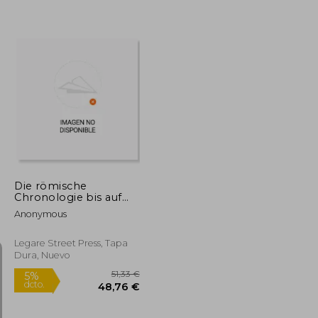
28,13 €
25,68 €
5%
dcto.
26,72 €
24,40 €
Die römische
Chronologie bis auf
Caesar von Th.
Anonymous
Mommsen (en
Alemán)
Legare Street Press, Tapa
Dura, Nuevo