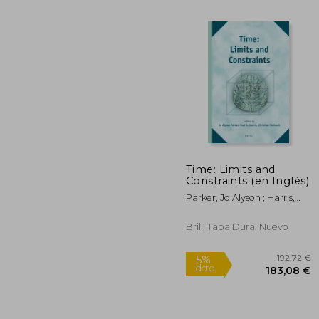
Time: Limits and
Constraints (en Inglés)
2
5%
dcto.
Parker, Jo Alyson ; Harris,
24
Paul André ; Steineck,
Christian
Brill, Tapa Dura, Nuevo