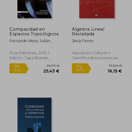
Compacidad en
Álgebra Lineal
Espacios Topológicos
Revisitada
Fernando Mesa, Julián
Jesús Ferrer
Guzmán Baena, Germán
Correa Vélez
Ecoe Ediciones, 2013, 1
Asociación Cultural Y
Edición, Tapa Blanda,
Científica Iberoamericana,
Nuevo
2019, 1 Edición, Tapa
Blanda, Nuevo
26,77 €
17,00
5%
5%
dcto.
dcto.
25,43 €
16,15