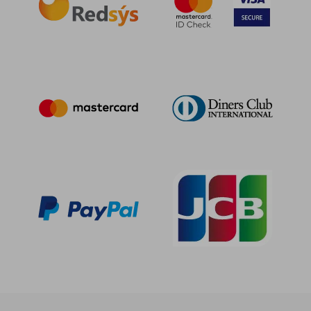
27,64 €
5%
dcto.
26,26 €