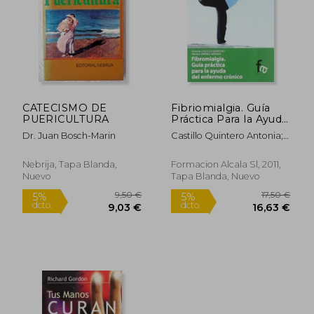
52,00 €
31,32
5%
5%
dcto.
dcto.
49,40 €
29,75
CATECISMO DE
Fibriomialgia. Guía
PUERICULTURA
Práctica Para la Ayuda
del Enfermo Cróni
Dr. Juan Bosch-Marin
Castillo Quintero Antonia;
(Ciencias Sanitarias)
Jiménez Aranda Mónica
Nebrija, Tapa Blanda,
Formacion Alcala Sl, 2011,
Nuevo
Tapa Blanda, Nuevo