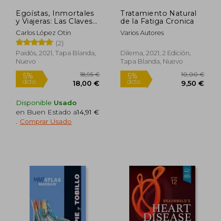
Egoístas, Inmortales
Tratamiento Natural
y Viajeras: Las Claves
de la Fatiga Cronica
del Cáncer y de sus
Carlos López Otin
Varios Autores
Nuevos Tratamientos:
(2)
Conocer Para Curar
(Contextos)
Paidós, 2021, Tapa Blanda,
Dilema, 2021, 2 Edición,
Nuevo
Tapa Blanda, Nuevo
Disponible
Usado
en Buen Estado a
14,91 €
.
Comprar Usado
39,18 €
97,49
5%
5%
dcto.
dcto.
37,22 €
92,62