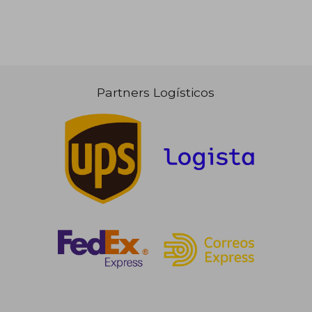
Partners Logísticos
41,47 €
17,00
5%
5%
dcto.
dcto.
39,40 €
16,15