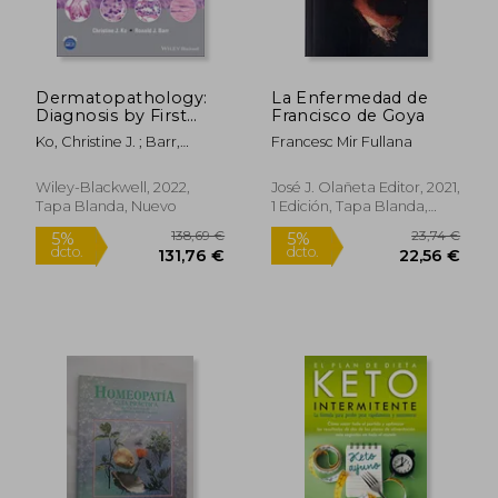
Dermatopathology:
La Enfermedad de
Diagnosis by First
Francisco de Goya
Impression (en
Ko, Christine J. ; Barr,
Francesc Mir Fullana
Inglés)
Ronald J.
Wiley-Blackwell, 2022,
José J. Olañeta Editor, 2021,
Tapa Blanda, Nuevo
1 Edición, Tapa Blanda,
Nuevo
Rápido
33,93 €
83,19
5%
5%