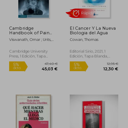
Cambridge
El Cancer Y La Nueva
Handbook of Pain
Biologia del Agua
Medicine (en Inglés)
Viswanath, Omar ; Urits,
Cowan, Thomas
Ivan
Cambridge University
Editorial Sirio, 2021, 1
Press, 1 Edición, Tapa
Edición, Tapa Blanda,
Rápido
Blanda, Nuevo
Nuevo
47,40 €
12,95
5%
5%
dcto.
dcto.
45,03 €
12,30