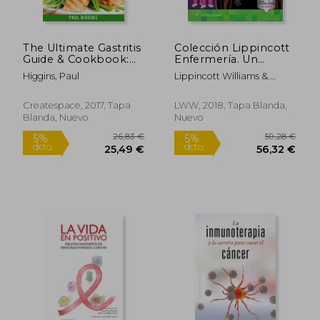
The Ultimate Gastritis
Colección Lippincott
Guide & Cookbook:
Enfermería. Un
11,77 €
77,70
120 Delicious Gluten-
Enfoque Práctico Y
Higgins, Paul
Lippincott Williams &.
Free and Dairy-Free
Conciso: Anatomía Y
Wilkins
Recipes for the
Fisiología
Treatment,
Createspace, 2017, Tapa
LWW, 2018, Tapa Blanda,
Prevention and Cure
Blanda, Nuevo
Nuevo
of Gastritis (en Inglés)