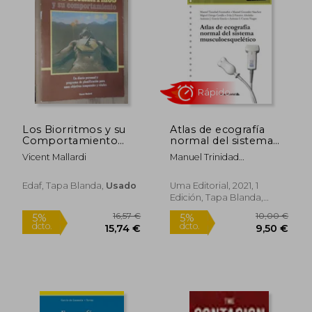
Los Biorritmos y su
Atlas de ecografía
Comportamiento
normal del sistema
Como Controlarlos
musculoesquelético
Vicent Mallardi
Manuel Trinidad
Fernández, Manuel
González Sánchez, Miguel
Edaf, Tapa Blanda,
Usado
Uma Editorial, 2021, 1
Ortega Castillo, Iván J.
Edición, Tapa Blanda,
Fuentes Abolafio, Antonio
Nuevo
J. García García, Antonio I.
69,89 €
104,00
Cuesta Vargas
5%
5%
dcto.
dcto.
66,39 €
98,80