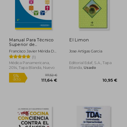
4,22 €
9,95
5%
5%
dcto.
dcto.
4,01 €
9,45
Manual Para Técnico
El Limon
Superior de
Laboratorio Clínico y
Francisco Javier Mérida De
Jose Artigas Garcia
Biomédico
La Torre
(1)
Médica Panamericana,
Editorial Edaf, S.A., Tapa
2014, Tapa Blanda, Nuevo
Blanda,
Usado
Rápido