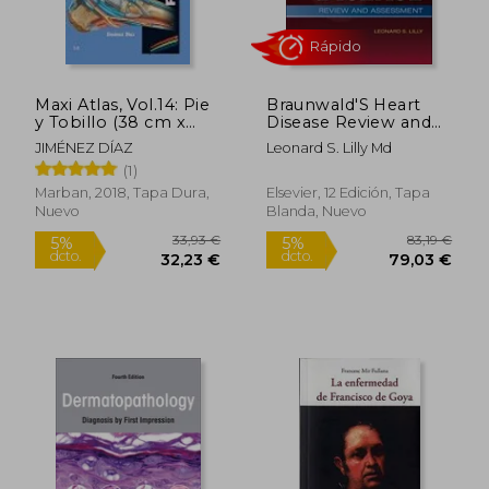
Maxi Atlas, Vol.14: Pie
Braunwald'S Heart
y Tobillo (38 cm x
Disease Review and
Rápido
Rápido
28.5 cm)
Assessment: A
JIMÉNEZ DÍAZ
Leonard S. Lilly Md
Companion to
(1)
Braunwald’S Heart
Disease (en Inglés)
Marban, 2018, Tapa Dura,
Elsevier, 12 Edición, Tapa
Nuevo
Blanda, Nuevo
18,95 €
10,00
5%
5%
dcto.
dcto.
18,00 €
9,50