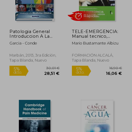
Patologia General
TELE-EMERGENCIA:
Introduccion A La
Manual tecnico,
Medicina Clínica
gestion y
Garcia - Conde
Mario Bustamante Albizu
comunicaciones
Rápido
Marbán, 2013, 3ra Edición,
FORMACIÓN ALCALÁ,
Tapa Blanda, Nuevo
Tapa Blanda, Nuevo
30,01 €
16,90
5%
5%
dcto.
dcto.
28,51 €
16,06