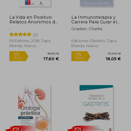
La Vida en Positivo:
La Inmunoterapia y
Relatos Anonimos de
Carrera Para Curar el
Personas Viviendo
Cancer
-
Graeber, Charles
con vih (Ebook)
26,83 €
59,28
5%
5%
(2)
dcto.
dcto.
25,49 €
56,32
Ril Editores, 2018, Tapa
Ediciones Obelisco, Tapa
Blanda, Nuevo
Blanda, Nuevo