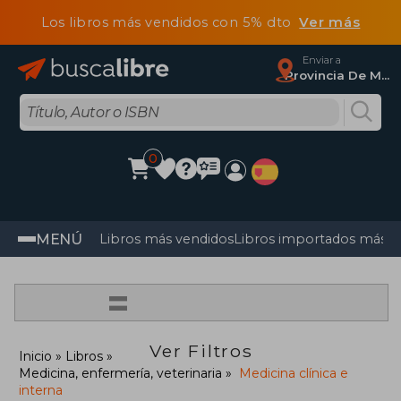
Los libros más vendidos con 5% dto
Ver más
Enviar a
Provincia De Madrid
0
MENÚ
Libros más vendidos
Libros importados más v
=
Ver Filtros
Inicio
Libros
Medicina, enfermería, veterinaria
Medicina clínica e
interna