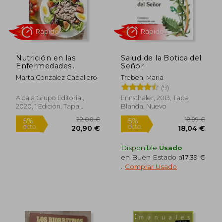
Nutrición en las
Salud de la Botica del
Enfermedades
Señor
Cardiovasculares-2ª-
Marta Gonzalez Caballero
Treben, Maria
Edición (Alimentacion
(9)
y Nutricion)
Alcala Grupo Editorial,
Ennsthaler, 2013, Tapa
2020, 1 Edición, Tapa
Blanda, Nuevo
Blanda, Nuevo
Disponible
Usado
16,06 €
341,64
en Buen Estado a
17,39 €
.
Comprar Usado