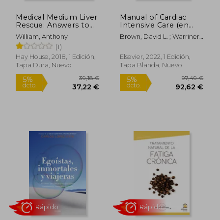
Medical Medium Liver
Manual of Cardiac
Rápido
Rápido
Rescue: Answers to
Intensive Care (en
Eczema, Psoriasis,
Inglés)
William, Anthony
Brown, David L. ; Warriner,
Diabetes, Strep, Acne,
David
(1)
Gout, Bloating,
Gallstones, Adrenal
Hay House, 2018, 1 Edición,
Elsevier, 2022, 1 Edición,
Stress, Fatigue, Fatty
Tapa Dura, Nuevo
Tapa Blanda, Nuevo
Liver, Weight Issues,
Sibo & Autoimmune
Disease (en Inglés)
21,50 €
19,75
5%
5%
dcto.
dcto.
20,43 €
18,76