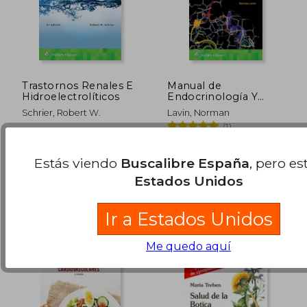
Trastornos Renales E
Manual de
Hidroelectrolíticos
Endocrinología Y
Metabolismo
Schrier, Robert W.
Lavin, Norman
(1)
LWW, 2018, Tapa Blanda,
LWW, 2019, Tapa Blanda,
Nuevo
Nuevo
Estás viendo
Buscalibre España
, pero es
117,52 €
5%
Estados Unidos
dcto.
111,64 €
10,95
Ir a Estados Unidos
Me quedo aquí