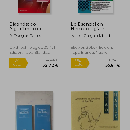
dcto.
10,62 €
24,32
Diagnóstico
Lo Esencial en
Algorítmico de
Hematología e
Signos y Síntomas:
Inmunología - 4ª
R. Douglas Collins
Yousef Gargani Mbchb
Un Abordaje Coste-
Edición (+
Efectivo: Un Abordaje
Studentconsult)
Coste-Efectivo:
Ovid Technologies, 2014, 1
Elsevier, 2013, 4 Edición,
Edición, Tapa Blanda,
Tapa Blanda, Nuevo
Nuevo