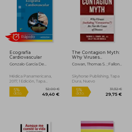
Rápido
Rápido
Ecografía
The Contagion Myth:
Cardiovascular
Why Viruses
(Including
Gonzalo García De
Cowan, Thomas S. ; Fallon
"Coronavirus") are not
Casasola Sánchez
Morell, Sally
the Cause of Disease
Hardcover (en Inglés)
Médica Panamericana,
Skyhorse Publishing, Tapa
2017, 1 Edición, Tapa
Dura, Nuevo
Blanda, Nuevo
22,00 €
18,99
5%
5%
dcto.
dcto.
20,90 €
18,04