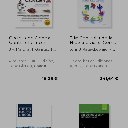
14,00 €
25,63
5%
5%
Cocina con Ciencia
Tda: Controlando la
dcto.
dcto.
13,30 €
24,35
Contra el Cáncer
Hiperactividad: Cómo
Superar el Déficit de
J.A. Marchal; F Galisteo; F.
John J. Ratey,Edward M.
Atención con
Rueda
Hallowell
Hiperactividad (Adhd)
Desdes la Infancia
Almuzara, 2018, 1 Edición,
Paidos Iberica Ediciones S
Hasta la Edad Adulta
Tapa Blanda,
Usado
A, 2001, Tapa Blanda,
(Divulgación-
Usado
Autoayuda)