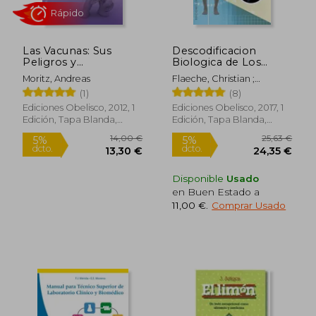
138,69 €
23,74
5%
5%
dcto.
dcto.
131,76 €
22,56
Las Vacunas: Sus
Descodificacion
Peligros y
Biologica de Los
Consecencias = The
Problemas
Moritz, Andreas
Flaeche, Christian ;
Vaccines
Neurologicos Y
Tomaas, Paca
(1)
(8)
Endocrinos
Ediciones Obelisco, 2012, 1
Ediciones Obelisco, 2017, 1
Edición, Tapa Blanda,
Edición, Tapa Blanda,
Nuevo
Nuevo
Disponible
Usado
en Buen Estado a
11,00 €
.
Comprar Usado
Rápido