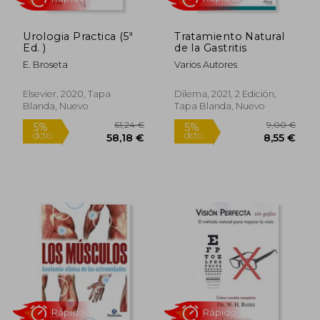
Urologia Practica (5ª
Tratamiento Natural
Ed. )
de la Gastritis
E. Broseta
Varios Autores
Elsevier, 2020, Tapa
Dilema, 2021, 2 Edición,
Blanda, Nuevo
Tapa Blanda, Nuevo
18,52 €
19,00
5%
5%
dcto.
dcto.
17,60 €
18,05
Rápido
Rápido