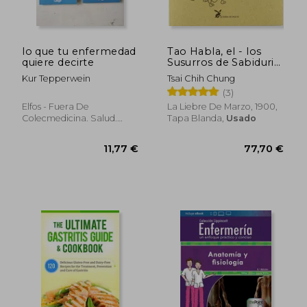
34,44 €
58,74
5%
5%
dcto.
dcto.
32,72 €
55,81
lo que tu enfermedad
Tao Habla, el - los
quiere decirte
Susurros de Sabiduria
de lao tze (Pequeño
Kur Tepperwein
Tsai Chih Chung
Saltamontes)
(3)
Elfos - Fuera De
La Liebre De Marzo, 1900,
Colecmedicina. Salud.
Tapa Blanda,
Usado
Dieta, 2013, Tapa Blanda,
Usado