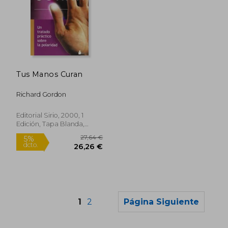
19,00 €
18,74
5%
5%
dcto.
dcto.
Tus Manos Curan
18,05 €
17,80
Richard Gordon
Editorial Sirio, 2000, 1
Edición, Tapa Blanda,
Nuevo
1
2
Página Siguiente
Rápido