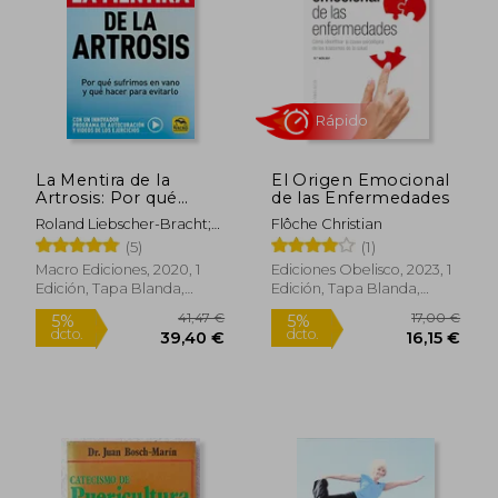
16,57 €
10,00
5%
5%
dcto.
dcto.
15,74 €
9,50
La Mentira de la
El Origen Emocional
Artrosis: Por qué
de las Enfermedades
Sufrimos en Vano y
Roland Liebscher-Bracht;
Flôche Christian
qué Hacer Para
Petra Bracht
(5)
(1)
Evitarlo: 10
(Biblioteca del
Macro Ediciones, 2020, 1
Ediciones Obelisco, 2023, 1
Bienestar)
Edición, Tapa Blanda,
Edición, Tapa Blanda,
Nuevo
Nuevo
Rápido