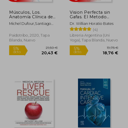
Músculos, Los.
Vision Perfecta sin
Anatomía Clínica de
Gafas. El Metodo
las Extremidades
Natural Para Mejorar
Michel Dufour,Santiago
Dr. Willian Horatio Bates
la Vista
Del Valle
(4)
Paidotribo, 2020, Tapa
Libreria Argentina (Uni
Blanda, Nuevo
Yoga), Tapa Blanda, Nuevo
61,24 €
9,00
5%
5%
dcto.
dcto.
58,18 €
8,55