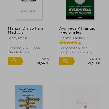
dcto.
dcto.
46,80 €
57,00
Manual Dmso Para
Ayurveda Y Plantas
Médicos
Medicinales
Scott, Archie
Ciarlotti, Fabián ;
Goldberg, Hugo
(1)
IUniverse, 2020, Tapa
Ediciones Lea, 2015, 1
Blanda, Nuevo
Edición, Tapa Blanda,
Nuevo