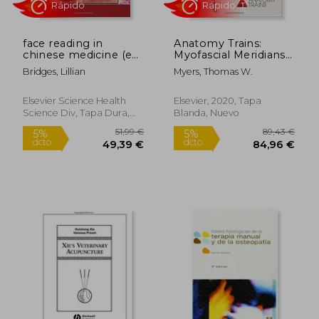
face reading in
Anatomy Trains:
chinese medicine (en
Myofascial Meridians
Inglés)
for Manual Therapists
Bridges, Lillian
Myers, Thomas W.
and Movement
Professionals (en
Inglés)
Elsevier Science Health
Elsevier, 2020, Tapa
Science Div, Tapa Dura,
Blanda, Nuevo
Nuevo
85,60
5%
dcto.
99,00 €
81,32