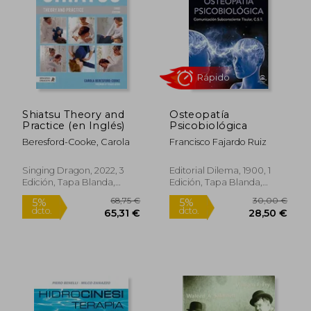
19,95 €
18,99
5%
5%
dcto.
dcto.
18,95 €
18,04
Shiatsu Theory and
Osteopatía
Practice (en Inglés)
Psicobiológica
Beresford-Cooke, Carola
Francisco Fajardo Ruiz
Singing Dragon, 2022, 3
Editorial Dilema, 1900, 1
Edición, Tapa Blanda,
Edición, Tapa Blanda,
Nuevo
Nuevo