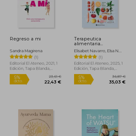
Regreso a mi
Terapeutica
alimentaria
nutricional
Sandra Magirena
Elisabet Navarro, Elsa N.
Longo, Andrea F. González
(1)
(1)
Editorial El Ateneo, 2021, 1
Editorial El Ateneo, 2025, 1
Edición, Tapa Blanda,
Edición, Tapa Blanda,
Nuevo
Nuevo
23,61 €
36,87
5%
5%
dcto.
dcto.