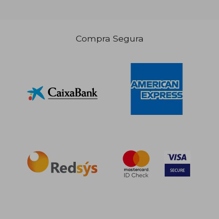
34,99 €
15,00
5%
5%
Compra Segura
dcto.
dcto.
33,24 €
14,25