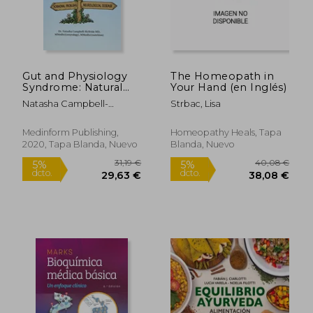
61,03 €
27,71
5%
5%
dcto.
dcto.
57,98 €
26,33
Gut and Physiology
The Homeopath in
Syndrome: Natural
Your Hand (en Inglés)
Treatment for
Natasha Campbell-
Strbac, Lisa
Allergies,
McBride
Autoimmune Illness,
Arthritis, gut
Medinform Publishing,
Homeopathy Heals, Tapa
Problems, Fatigue,
2020, Tapa Blanda, Nuevo
Blanda, Nuevo
Hormonal Problems,
Neurological Disease
and More (en Inglés)