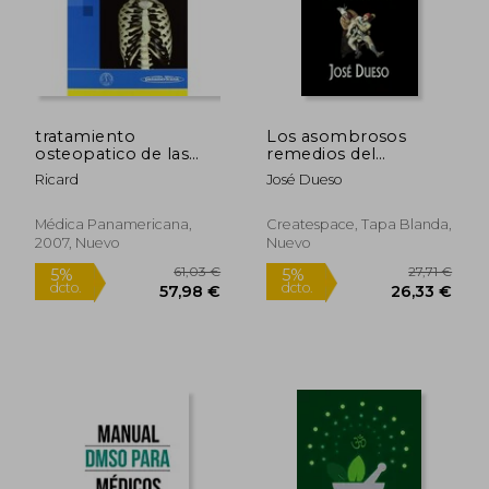
tratamiento
Los asombrosos
osteopatico de las
remedios del
algias del raquis
curandero: Métodos
Ricard
José Dueso
toracico
de curación surgidos
de la tradición
popular (Spanish
Médica Panamericana,
Createspace, Tapa Blanda,
Edition)
2007, Nuevo
Nuevo
49,27 €
60,00
5%
5%