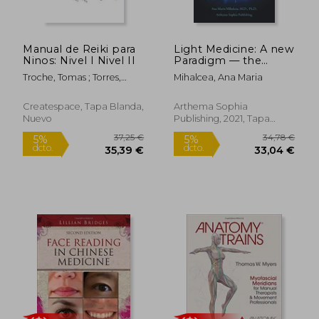
Manual de Reiki para
Light Medicine: A new
Ninos: Nivel I Nivel II
Paradigm — the
Science of Light,
Troche, Tomas ; Torres,
Mihalcea, Ana Maria
Spirit, and Longevity
Nicole ; Cintron, Magaly
(en Inglés)
Createspace, Tapa Blanda,
Arthema Sophia
Nuevo
Publishing, 2021, Tapa
Blanda, Nuevo
25,31 €
142,49
5%
5%
dcto.
dcto.
24,04 €
135,37