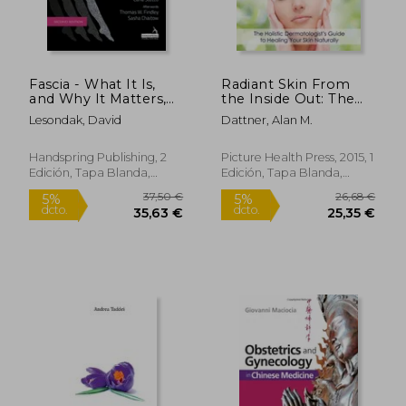
Fascia - What It Is,
Radiant Skin From
and Why It Matters,
the Inside Out: The
31,19 €
40,08
5%
5%
Second Edition (en
Holistic
dcto.
dcto.
29,63 €
38,08
Lesondak, David
Dattner, Alan M.
Inglés)
Dermatologist's
Guide to Healing Your
Skin Naturally (en
Handspring Publishing, 2
Picture Health Press, 2015, 1
Inglés)
Edición, Tapa Blanda,
Edición, Tapa Blanda,
Nuevo
Nuevo
Rápido