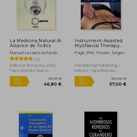
La Medicina Natural Al
Instrument-Assisted
Alcance de Todos
Myofascial Therapy:
Principles and Clinical
Manuel Lezaeta Acharán
Page, Phil ; Förster, Jürgen
Applications (en
(4)
Inglés)
Editorial Terracota, 2022,
Handspring Publishing, 1
Tapa Blanda, Nuevo
Edición, Tapa Blanda,
Nuevo
27,84 €
11,94
5%
5%
dcto.
dcto.
26,45 €
11,34