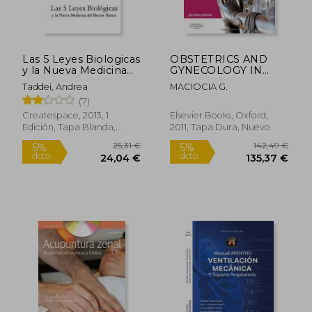
Las 5 Leyes Biologicas
OBSTETRICS AND
y la Nueva Medicina
GYNECOLOGY IN
del Doctor Hamer
CHINESE MEDICINE
Taddei, Andrea
MACIOCIA G.
2ED (HB 2011) (en
(7)
Inglés)
101,92 €
26,76
5%
5%
Createspace, 2013, 1
Elsevier Books, Oxford,
dcto.
dcto.
96,82 €
25,42
Edición, Tapa Blanda,
2011, Tapa Dura, Nuevo
Nuevo