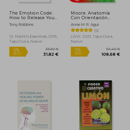
The Emotion Code:
Moore. Anatomía
How to Release Your
Con Orientación
Trapped Emotions
Clínica
Tony Robbins
Anne M. R. Agur
for Abundant Health,
(5)
Love, and Happiness
(en Inglés)
St. Martin's Essentials, 2019,
LWW, 2023, Tapa Dura,
Tapa Dura, Nuevo
Nuevo
Rápido
Rápido
51,99 €
89,43
5%
5%
dcto.
dcto.
49,39 €
84,96