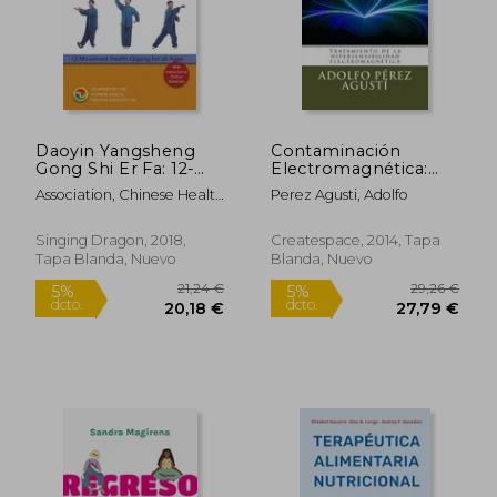
Daoyin Yangsheng
Contaminación
Gong Shi Er Fa: 12-
Electromagnética:
Movement Health
Tratamiento de la
Association, Chinese Health
Perez Agusti, Adolfo
Qigong for All Ages
Hipersensibilidad
Qigong
(en Inglés)
Electromagnética
Singing Dragon, 2018,
Createspace, 2014, Tapa
Tapa Blanda, Nuevo
Blanda, Nuevo
21,24 €
29,26
5%
5%
dcto.
dcto.
20,18 €
27,79