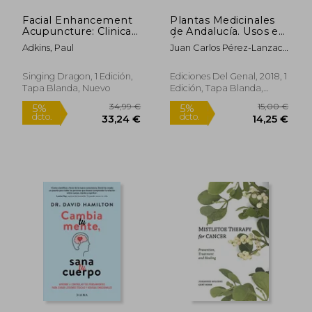
Facial Enhancement
Plantas Medicinales
Acupuncture: Clinical
de Andalucía. Usos en
Use and Application
Álora. Principios de
Adkins, Paul
Juan Carlos Pérez-Lanzac
(en Inglés)
Nutrición
López
Singing Dragon, 1 Edición,
Ediciones Del Genal, 2018, 1
Tapa Blanda, Nuevo
Edición, Tapa Blanda,
Nuevo
Rápido
33,50 €
114,40
5%
5%