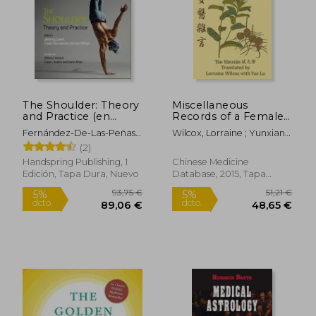
Rápido
The Shoulder: Theory
Miscellaneous
and Practice (en
Records of a Female
Inglés)
Doctor (en Inglés)
Fernández-De-Las-Peñas,
Wilcox, Lorraine ; Yunxian,
César ; Lewis, Jeremy
Tan
(2)
Handspring Publishing, 1
Chinese Medicine
Edición, Tapa Dura, Nuevo
Database, 2015, Tapa
Blanda, Nuevo
60,00 €
25,00
5%
5%
dcto.
dcto.
57,00 €
23,75