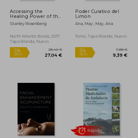
Accessing the
Poder Curativo del
Healing Power of the
Limon
Vagus Nerve: Self-
Stanley Rosenberg
Ana, May ; May, Ana
Help Exercises for
Anxiety, Depression,
Trauma, and Autism
North Atlantic Books, 2017,
Tomo, Tapa Blanda, Nuevo
(en Inglés)
Tapa Blanda, Nuevo
198,69 €
51,1
5%
5%
dcto.
dcto.
188,76 €
48,58