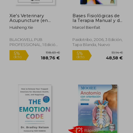
Xie's Veterinary
Bases Fisiológicas de
Acupuncture (en
la Terapia Manual y de
Inglés)
la Osteopatía
Huisheng Xie
Marcel Bienfait
BLACKWELL PUB
Paidotribo, 2006, 3 Edición,
PROFESSIONAL, 1 Edición,
Tapa Blanda, Nuevo
Tapa Dura, Nuevo
37,25 €
34,78
5%
5%
dcto.
dcto.
35,39 €
33,04