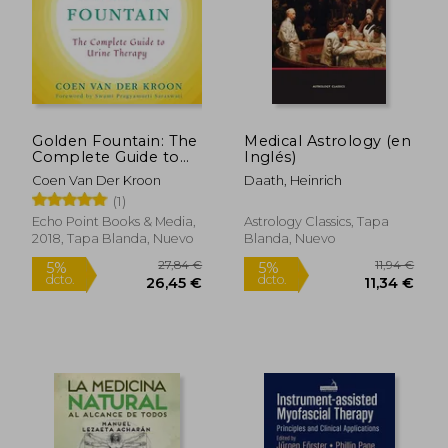
Golden Fountain: The
Medical Astrology (en
Complete Guide to
Inglés)
Urine Therapy (en
Coen Van Der Kroon
Daath, Heinrich
Inglés)
(1)
Echo Point Books & Media,
Astrology Classics, Tapa
2018, Tapa Blanda, Nuevo
Blanda, Nuevo
93,75 €
51,2
5%
5%
dcto.
dcto.
89,06 €
48,65