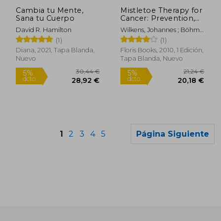
dcto.
dcto.
31,82 €
108,68
Cambia tu Mente,
Mistletoe Therapy for
Sana tu Cuerpo
Cancer: Prevention,
Treatment, and
David R. Hamilton
Wilkens, Johannes ; Böhm,
Healing (en Inglés)
Gert ; Clemm, Peter
(1)
(1)
Diana, 2021, Tapa Blanda,
Floris Books, 2010, 1 Edición,
Nuevo
Tapa Blanda, Nuevo
1
2
3
4
5
Página Siguiente