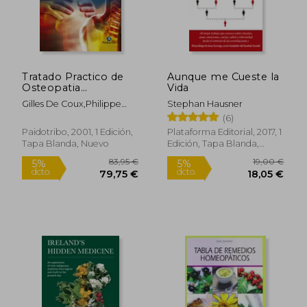
31,51 €
56,25
5%
5%
dcto.
dcto.
29,94 €
53,44
Tratado Practico de
Aunque me Cueste la
Osteopatia
Vida
Estructural
Gilles De Coux,Philippe
Stephan Hausner
Curtil
(6)
Paidotribo, 2001, 1 Edición,
Plataforma Editorial, 2017, 1
Tapa Blanda, Nuevo
Edición, Tapa Blanda,
Nuevo