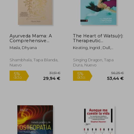
22,43 €
35,03
Ayurveda Mama: A
The Heart of Watsu(r):
Comprehensive
Therapeutic
Guide to Preparing
Applications in
Masla, Dhyana
Keating, Ingrid ; Dull,
for Pregnancy, Birth,
Clinical Practice (en
Harold ; Schoedinger,
and Postpartum (en
Inglés)
Peggy
Inglés)
Shambhala, Tapa Blanda,
Singing Dragon, Tapa
Nuevo
Dura, Nuevo