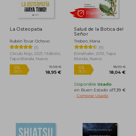
La Osteopatia
Salud de la Botica del
35,56 €
7,00
5%
5%
Señor
dcto.
dcto.
33,78 €
6,65
Rubén Tovar Ochovo
Treben, Maria
(1)
(9)
Círculo Rojo, 2021, 1 Edición,
Ennsthaler, 2013, Tapa
Tapa Blanda, Nuevo
Blanda, Nuevo
Disponible
Usado
en Buen Estado a
17,39 €
.
Comprar Usado
Rápido