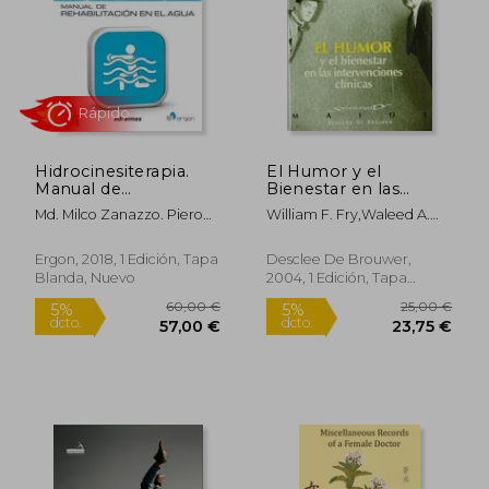
Rápido
Hidrocinesiterapia.
El Humor y el
Manual de
Bienestar en las
Rehabilitacion en el
Intervenciones
Md. Milco Zanazzo. Piero
William F. Fry,Waleed A.
Agua
Clínicas
Benelli
Salameh
Ergon, 2018, 1 Edición, Tapa
Desclee De Brouwer,
Blanda, Nuevo
2004, 1 Edición, Tapa
68,75 €
30,00
Blanda, Nuevo
5%
5%
dcto.
dcto.
65,31 €
28,50