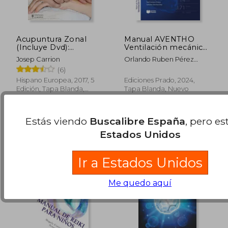
Acupuntura Zonal
Manual AVENTHO
(Incluye Dvd):
Ventilación mecánica
Acupuntura de
y soporte respiratorio
Josep Carrion
Orlando Ruben Pérez
Muñecas y Tobillos
Nieto, Eder Ivan Zamarrón
(6)
López
Hispano Europea, 2017, 5
Ediciones Prado, 2024,
Edición, Tapa Blanda,
Tapa Blanda, Nuevo
37,50 €
26,68
Usado
5%
5%
dcto.
dcto.
35,63 €
25,35
Estás viendo
Buscalibre España
, pero es
Estados Unidos
Ir a Estados Unidos
Me quedo aquí