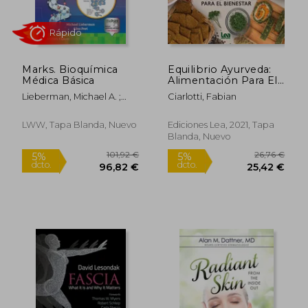
11,09 €
23,05
5%
5%
dcto.
dcto.
10,54 €
21,90
Marks. Bioquímica
Equilibrio Ayurveda:
Médica Básica
Alimentación Para El
Bienestar
Lieberman, Michael A. ;
Ciarlotti, Fabian
Peet, Alisa
LWW, Tapa Blanda, Nuevo
Ediciones Lea, 2021, Tapa
Blanda, Nuevo