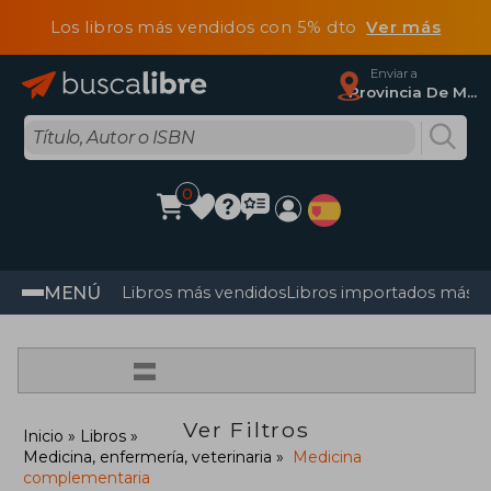
Los libros más vendidos con 5% dto
Ver más
Enviar a
Provincia De Madrid
0
MENÚ
Libros más vendidos
Libros importados más v
=
Ver Filtros
Inicio
Libros
Medicina, enfermería, veterinaria
Medicina
complementaria