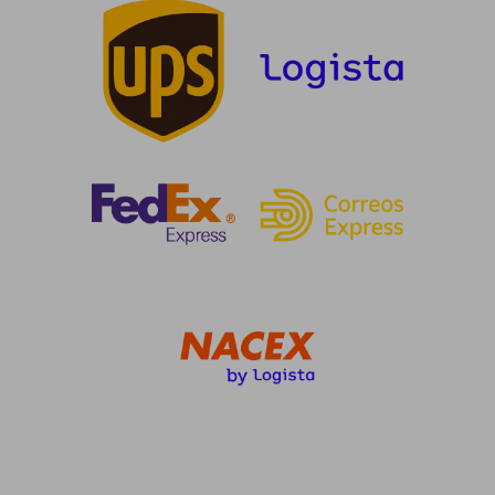
dcto.
dcto.
140,15 €
117,81