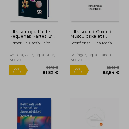
Ultrasonografía de
Ultrasound-Guided
Pequeñas Partes. 2ª
Musculoskeletal
Edición
Procedures: The
Osmar De Cassio Saito
Sconfienza, Luca Maria ;
Lower Limb (en
Orlandi, Davide ; Silvestri,
Inglés)
Enzo
Amolca, 2018, Tapa Dura,
Springer, Tapa Blanda,
Nuevo
Nuevo
164,32 €
164,32
5%
5%
dcto.
dcto.
156,10 €
156,10