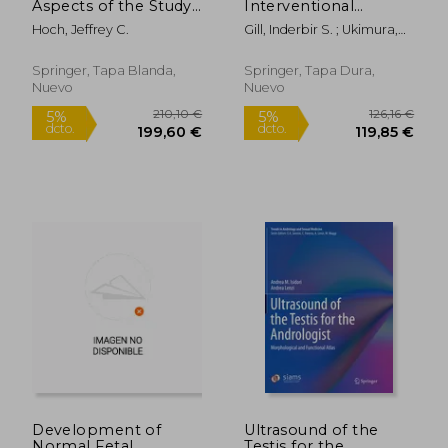
Aspects of the Study
Interventional
of Biological
Ultrasonography in
Hoch, Jeffrey C.
Gill, Inderbir S. ; Ukimura,
Macromolecules by
Urology (en Inglés)
Osamu
Nuclear Magnetic
Resonance
Springer, Tapa Blanda,
Springer, Tapa Dura,
Spectroscopy (en
Nuevo
Nuevo
Inglés)
266,10 €
126,16
5%
5%
dcto.
dcto.
252,80 €
119,85
Development of
Ultrasound of the
Normal Fetal
Testis for the