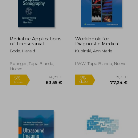
Pediatric Applications
Workbook for
of Transcranial
Diagnostic Medical
Doppler Sonography
Sonography: The
Bode, Harald
Kupinski, Ann Marie
(en Inglés)
Vascular Systems (en
99,99 €
271,61
5%
5%
Inglés)
dcto.
dcto.
94,99 €
258,03
Springer, Tapa Blanda,
LWW, Tapa Blanda, Nuevo
Nuevo