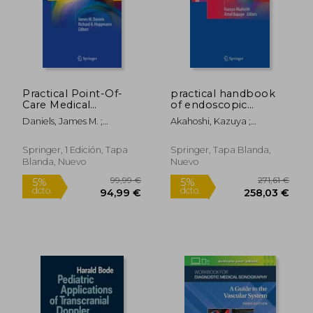
Practical Point-Of-
practical handbook
128,75 €
66,83
5%
5%
Care Medical
of endoscopic
dcto.
dcto.
122,32 €
63,49
Ultrasound (en Inglés)
ultrasonography (en
Daniels, James M. ;
Akahoshi, Kazuya ;
Inglés)
Hoppmann, Richard A.
Bapaye, Amol
Springer, 1 Edición, Tapa
Springer, Tapa Blanda,
Blanda, Nuevo
Nuevo