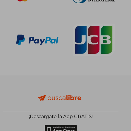
136,84 €
136,84
5%
5%
dcto.
dcto.
130,00 €
130,00
¡Descárgate la App GRATIS!