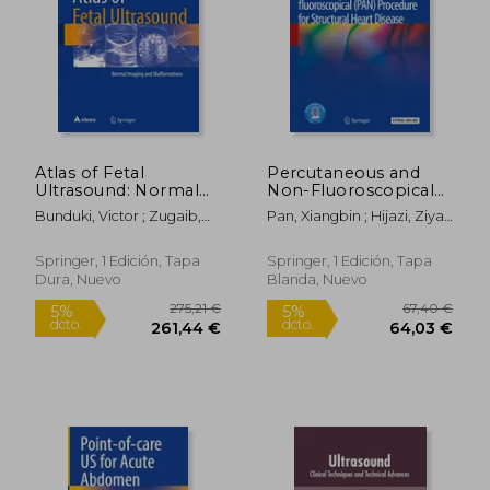
136,50 €
298,98
5%
5%
dcto.
dcto.
129,68 €
284,03
Atlas of Fetal
Percutaneous and
Ultrasound: Normal
Non-Fluoroscopical
Imaging and
(Pan) Procedure for
Bunduki, Victor ; Zugaib,
Pan, Xiangbin ; Hijazi, Ziyad
Malformations (en
Structural Heart
Marcelo
M. ; Sievert, Horst
Inglés)
Disease (en Inglés)
Springer, 1 Edición, Tapa
Springer, 1 Edición, Tapa
Dura, Nuevo
Blanda, Nuevo