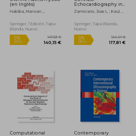
(en Inglés)
Echocardiography in
Clinical Practice (en
Habiba, Marwan ;
Zamorano, Jose L. ; Kaul, S.
Inglés)
Benagiano, Giuseppe
; García Fernández, Miguel
A.
Springer, 1 Edición, Tapa
Springer, Tapa Blanda,
Blanda, Nuevo
Nuevo
108,28 €
136,84
5%
5%
dcto.
dcto.
102,87 €
130,00
Computational
Contemporary