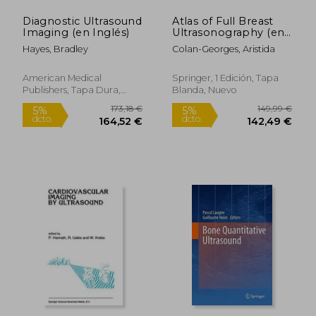
Diagnostic Ultrasound
Atlas of Full Breast
Imaging (en Inglés)
Ultrasonography (en
Inglés)
Hayes, Bradley
Colan-Georges, Aristida
American Medical
Springer, 1 Edición, Tapa
Publishers, Tapa Dura,
Blanda, Nuevo
Nuevo
136,84 €
126,16
5%
5%
dcto.
dcto.
130,00 €
119,85