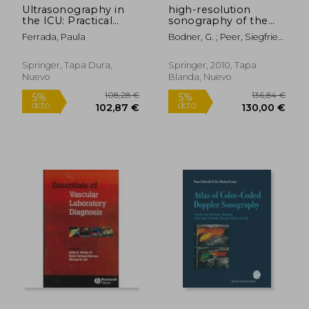
Ultrasonography in
high-resolution
the ICU: Practical
sonography of the
Applications (en
peripheral nervous
Ferrada, Paula
Bodner, G. ; Peer, Siegfried
Inglés)
system (en Inglés)
; Baert, A. L.
Springer, Tapa Dura,
Springer, 2010, Tapa
Nuevo
Blanda, Nuevo
173,18 €
149,99
5%
5%
dcto.
dcto.
164,52 €
142,49