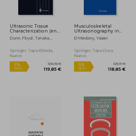
Ultrasonic Tissue
Musculoskeletal
Characterization (en
Ultrasonography in
Inglés)
Rheumatic Diseases
Dunn, Floyd ; Tanaka,
El Miedany, Yasser
(en Inglés)
Motonao ; Ohtsuki, Shigeo
Springer, Tapa Blanda,
Springer, Tapa Dura,
Nuevo
Nuevo
327,41 €
58,88
5%
5%
dcto.
dcto.
311,04 €
55,93