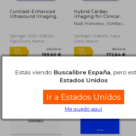
Contrast-Enhanced
Hybrid Cardiac
Ultrasound Imaging
Imaging for Clinical
of Hepatic
Decision-Making:
Nudi, Francesco ; Schillaci,
Neoplasms (en
From Diagnosis to
Orazio ; Biondi-Zoccai,
Inglés)
Prognosis (en Inglés)
Giuseppe
Springer, 2021, 1 Edición,
Springer, 1 Edición, Tapa
Tapa Dura, Nuevo
Dura, Nuevo
147,53 €
88,25
5%
5%
dcto.
dcto.
140,15 €
83,84
Estás viendo
Buscalibre España
, pero es
Estados Unidos
Ir a Estados Unidos
Me quedo aquí