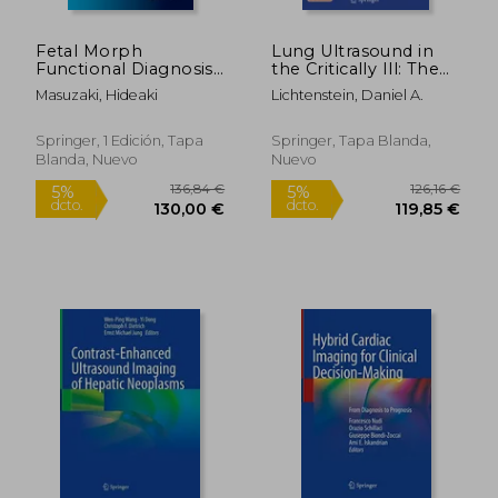
Fetal Morph
Lung Ultrasound in
Functional Diagnosis
the Critically Ill: The
(en Inglés)
Blue Protocol (en
Masuzaki, Hideaki
Lichtenstein, Daniel A.
Inglés)
100,23 €
136,84
5%
5%
dcto.
dcto.
95,22 €
130,00
Springer, 1 Edición, Tapa
Springer, Tapa Blanda,
Blanda, Nuevo
Nuevo