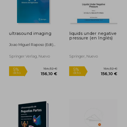
ultrasound imaging
liquids under negative
pressure (en Inglés)
Joao Miguel Raposo (edt)
Sanches,andrew F. (edt)
Laine,jasjit S. (edt) Suri
Springer Verlag, Nuevo
Springer, Nuevo
66,89 €
81,3
5%
5%
dcto.
dcto.
63,55 €
77,24