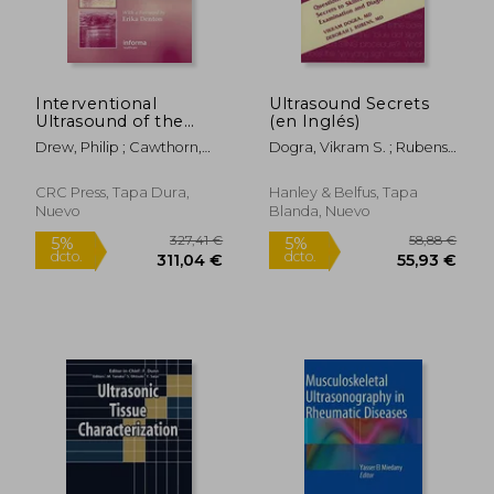
Interventional
Ultrasound Secrets
Ultrasound of the
(en Inglés)
Breast (en Inglés)
Drew, Philip ; Cawthorn,
Dogra, Vikram S. ; Rubens,
Simon ; Michell, Michael
Deborah J.
CRC Press, Tapa Dura,
Hanley & Belfus, Tapa
Nuevo
Blanda, Nuevo
155,02 €
173,18
5%
5%
dcto.
dcto.
147,27 €
164,52