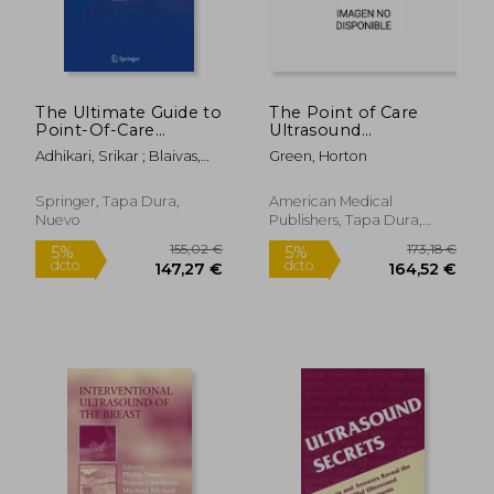
The Ultimate Guide to
The Point of Care
Point-Of-Care
Ultrasound
Ultrasound-Guided
Handbook (en Inglés)
Adhikari, Srikar ; Blaivas,
Green, Horton
Procedures (en
Michael
Inglés)
Springer, Tapa Dura,
American Medical
Nuevo
Publishers, Tapa Dura,
Nuevo
86,12 €
88,25
5%
5%
dcto.
dcto.
81,82 €
83,84