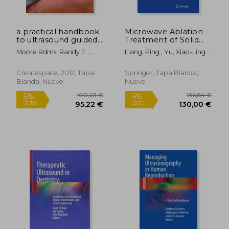
147,53 €
245,53
5%
5%
dcto.
dcto.
140,15 €
233,25
a practical handbook
Microwave Ablation
to ultrasound guided
Treatment of Solid
injections (en Inglés)
Tumors (en Inglés)
Moore Rdms, Randy E. ;
Liang, Ping ; Yu, Xiao-Ling ;
Ibrahim MD, Victor M.
Yu, Jie
Createspace, 2012, Tapa
Springer, Tapa Blanda,
Blanda, Nuevo
Nuevo