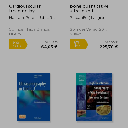
Cardiovascular
bone quantitative
Imaging by
ultrasound
Ultrasound (en Inglés)
Hanrath, Peter ; Uebis, R. ;
Pascal (edt) Laugier
Krebs, W.
Springer, Tapa Blanda,
Springer Verlag, 2011,
Nuevo
Nuevo
210,10 €
181,73
5%
5%
dcto.
dcto.
199,60 €
172,64