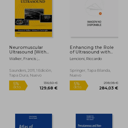
9,50 €
141,55
Neuromuscular
Enhancing the Role
Ultrasound [With
of Ultrasound with
Access Code] (en
Contrast Agents (en
Walker, Francis ;
Lencioni, Riccardo
Inglés)
Inglés)
Cartwright, Michael S.
Saunders, 2011, 1 Edición,
Springer, Tapa Blanda,
Tapa Dura, Nuevo
Nuevo