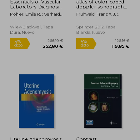
Essentials of Vascular
atlas of color-coded
Laboratory Diagnosis
doppler sonography:
(en Inglés)
vascular and soft
Mohler, Emile R. ; Gerhard-
Frühwald, Franz X. J. ;
tissue structures of
Herman, Marie ; Jaff,
Blackwell, D. Eric
the upper extremity,
Michael R.
thoracic outlet and
Wiley-Blackwell, Tapa
Springer, 2012, Tapa
neck (en Inglés)
Dura, Nuevo
Blanda, Nuevo
67,40 €
237,58
5%
5%
dcto.
dcto.
64,03 €
225,70
Uterine Adenomyosis
Contrast