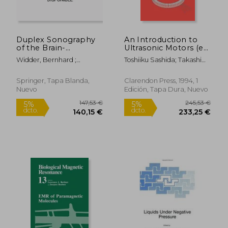
Duplex Sonography
An Introduction to
of the Brain-
Ultrasonic Motors (en
Supplying Arteries
Inglés)
Widder, Bernhard ;
Toshiiku Sashida; Takashi
(en Inglés)
Hamann, Gerhard
Kenjo
Springer, Tapa Blanda,
Clarendon Press, 1994, 1
Nuevo
Edición, Tapa Dura, Nuevo
126,16 €
125,1
5%
5%