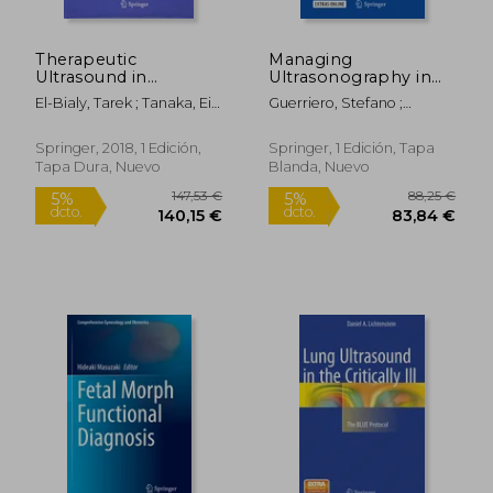
Therapeutic
Managing
59,00 €
164,32
5%
5%
Ultrasound in
Ultrasonography in
dcto.
dcto.
56,05 €
156,10
Dentistry:
Human
El-Bialy, Tarek ; Tanaka, Eiji
Guerriero, Stefano ;
Applications for
Reproduction: A
; Aizenbud, Dror
Martins, Wellington P. ;
Dentofacial Repair,
Practical Handbook
Alcazar, Juan Luis
Regeneration, and
(en Inglés)
Springer, 2018, 1 Edición,
Springer, 1 Edición, Tapa
Tissue Engineering
Tapa Dura, Nuevo
Blanda, Nuevo
(en Inglés)