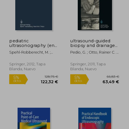
126,16 €
157,1
5%
5%
dcto.
dcto.
119,85 €
149,30
pediatric
ultrasound-guided
ultrasonography (en
biopsy and drainage
Inglés)
(en Inglés)
Spehl-Robberecht, M. ;
Pedio, G. ; Otto, Rainer C. ;
Kalifa, Gabriel ; Andre, C.
Telger, T. C.
Springer, 2012, Tapa
Springer, 2011, Tapa
Blanda, Nuevo
Blanda, Nuevo