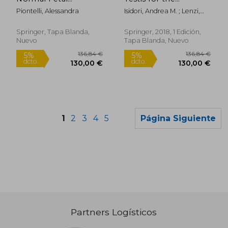
Movements: The First
Andrologist:
Piontelli, Alessandra
Isidori, Andrea M. ; Lenzi,
25 Weeks of
Morphological and
Andrea
Gestation (en Inglés)
Functional Atlas (en
Inglés)
Springer, Tapa Blanda,
Springer, 2018, 1 Edición,
Nuevo
Tapa Blanda, Nuevo
1
2
3
4
5
Página Siguiente
Partners Logísticos
147,53 €
124,01
5%
5%