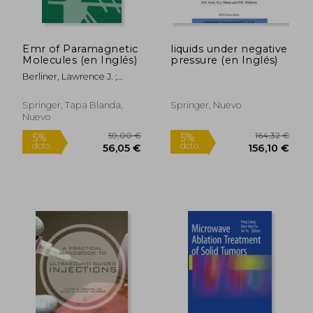
dcto.
dcto.
119,85 €
118,85
Emr of Paramagnetic
liquids under negative
Molecules (en Inglés)
pressure (en Inglés)
Berliner, Lawrence J. ;
Reuben, Jacques
Springer, Tapa Blanda,
Springer, Nuevo
Nuevo