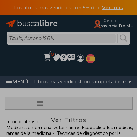
Los libros más vendidos con 5% dto
Ver más
Enviar a
Provincia De Madrid
0
MENÚ
Libros más vendidos
Libros importados más v
=
Ver Filtros
Inicio
Libros
Medicina, enfermería, veterinaria
Especialidades médicas,
ramas de la medicina
Técnicas de diagnóstico por la