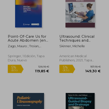
275,21 €
67,40
5%
5%
dcto.
dcto.
261,44 €
64,03
Point-Of-Care Us for
Ultrasound: Clinical
Acute Abdomen (en
Techniques and
Inglés)
Technical Advances
Zago, Mauro ; Troian,
Skinner, Michelle
(en Inglés)
Marina ; Mariani, Diego
Springer, 1 Edición, Tapa
American Medical
Dura, Nuevo
Publishers, 2021, Tapa
Dura, Nuevo