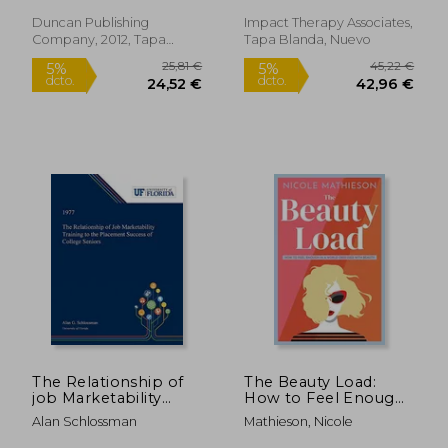
Duncan Publishing
Impact Therapy Associates,
Company, 2012, Tapa
Tapa Blanda, Nuevo
Blanda, Nuevo
297,63 €
59,95
5%
5%
dcto.
dcto.
282,75 €
56,95
The Relationship of
The Beauty Load:
job Marketability
How to Feel Enough
Training to the
in a World Obsessed
Alan Schlossman
Mathieson, Nicole
Placement Success of
With Beauty (en
College Seniors (en
Inglés)