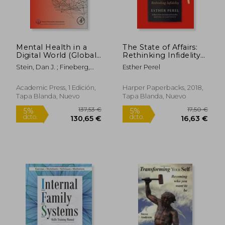
20,99 €
41,76
5%
5%
dcto.
dcto.
19,94 €
39,67
Mental Health in a
The State of Affairs:
Digital World (Global
Rethinking Infidelity
Mental Health in
(en Inglés)
Stein, Dan J. ; Fineberg,
Esther Perel
Practice) (en Inglés)
Naomi A. ; Chamberlain,
Samuel R.
Academic Press, 1 Edición,
Harper Paperbacks, 2018,
Tapa Blanda, Nuevo
Tapa Blanda, Nuevo