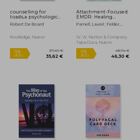
counselling for
Attachment-Focused
toads,a psychological
EMDR: Healing
adventure
Relational Trauma (en
Robert De Board
Parnell, Laurel ; Felder,
Inglés)
Elena ; Prichard, Holly
Routledge, Nuevo
W. W. Norton & Company,
Tapa Dura, Nuevo
73,74 €
23,74
5%
5%
dcto.
dcto.
70,05 €
22,55