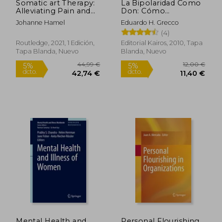
Somatic art Therapy:
La Bipolaridad Como
56,96 €
44,10
5%
5%
Alleviating Pain and
Don: Cómo
dcto.
dcto.
54,11 €
41,90
Trauma Through art
Transformar La
Johanne Hamel
Eduardo H. Grecco
(en Inglés)
Inestabilidad
(4)
Emocional En Una
Bendición
Routledge, 2021, 1 Edición,
Editorial Kairos, 2010, Tapa
Tapa Blanda, Nuevo
Blanda, Nuevo
Mental Health and
Personal Flourishing