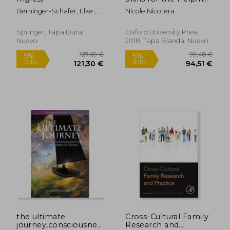
Professions: A Social
Berninger-Schäfer, Elke ;
Nicole Nicotera
Justice and Wellness
Meyer, Peter ; Geißler,
Approach (en Inglés)
Harald
Springer, Tapa Dura,
Oxford University Press,
Nuevo
2018, Tapa Blanda, Nuevo
558,10 €
109,37
5%
5%
dcto.
dcto.
530,19 €
103,90
the ultimate
Cross-Cultural Family
journey,consciousness
Research and