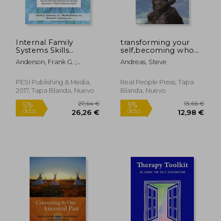
Internal Family
transforming your
137,53 €
17,50
5%
5%
Systems Skills
self,becoming who
dcto.
dcto.
130,65 €
16,63
Training Manual:
you want to be (en
Anderson, Frank G. ;
Andreas, Steve
Trauma-Informed
Inglés)
Sweezy, Martha ;
Treatment for
Schwartz, Richard D.
Anxiety, Depression,
PESI Publishing & Media,
Real People Press, Tapa
Ptsd & Substance
2017, Tapa Blanda, Nuevo
Blanda, Nuevo
Abuse (en Inglés)