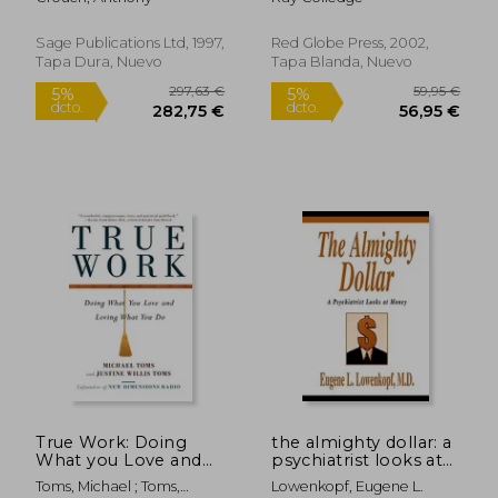
counsellor (en Inglés)
Sage Publications Ltd, 1997,
Red Globe Press, 2002,
Tapa Dura, Nuevo
Tapa Blanda, Nuevo
25,79 €
139,00
5%
5%
dcto.
dcto.
24,50 €
132,05
True Work: Doing
the almighty dollar: a
What you Love and
psychiatrist looks at
Loving What you do
money (en Inglés)
Toms, Michael ; Toms,
Lowenkopf, Eugene L.
(en Inglés)