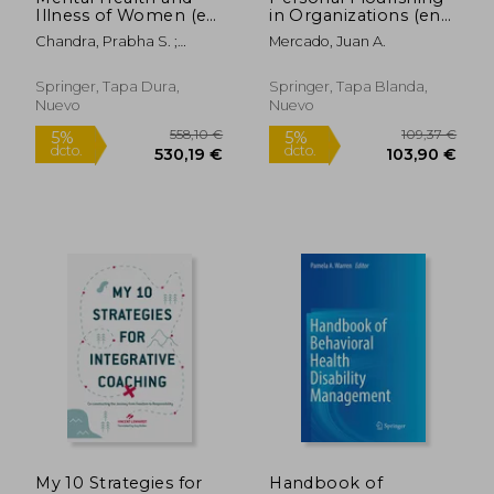
Illness of Women (en
in Organizations (en
Inglés)
Inglés)
Chandra, Prabha S. ;
Mercado, Juan A.
11,00 €
86,24
Herrman, Helen ; Fisher,
5%
5%
dcto.
dcto.
10,45 €
81,93
Jane
Springer, Tapa Dura,
Springer, Tapa Blanda,
Nuevo
Nuevo
Rápido
My 10 Strategies for
Handbook of