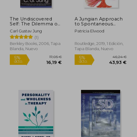
The Undiscovered
A Jungian Approach
Self: The Dilemma of
to Spontaneous
the Individual in
Drawing: A Window
Carl Gustav Jung
Patricia Elwood
Modern Society (en
on the Soul (en
(1)
Inglés)
Inglés)
Berkley Books, 2006, Tapa
Routledge, 2019, 1 Edición,
Blanda, Nuevo
Tapa Blanda, Nuevo
57,49 €
31,5
5%
5%
dcto.
dcto.
54,62 €
29,94