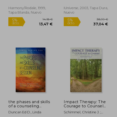
Justine Willis
Harmony/Rodale, 1999,
IUniverse, 2003, Tapa Dura,
Tapa Blanda, Nuevo
Nuevo
73,39 €
42,82
5%
5%
dcto.
dcto.
69,72 €
40,68
the phases and skills
Impact Therapy: The
of a counseling
Courage to Counsel
session (en Inglés)
(en Inglés)
Duncan Ed D., Linda
Schimmel, Christine J. ;
Jacobs, Ed