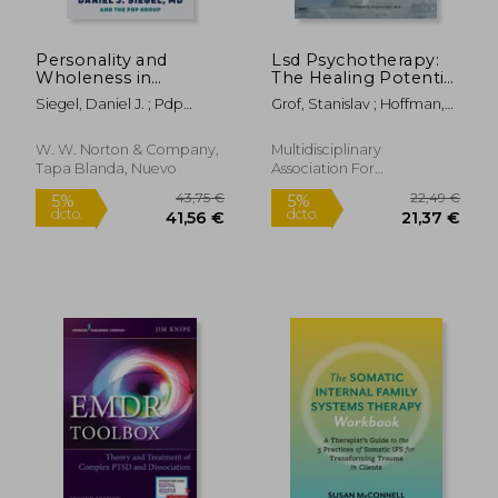
Personality and
Lsd Psychotherapy:
Wholeness in
The Healing Potential
Therapy: Integrating
of Psychedelic
Siegel, Daniel J. ; Pdp
Grof, Stanislav ; Hoffman,
9 Patterns of
Medicine (en Inglés)
Group
Albert
Developmental
Pathways in Clinical
W. W. Norton & Company,
Multidisciplinary
Practice (en Inglés)
Tapa Blanda, Nuevo
Association For
Psychedelic, 2008, 4
Edición, Tapa Blanda,
Nuevo
17,05 €
46,24
5%
5%
dcto.
dcto.
16,19 €
43,93