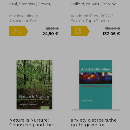
and the mystery of
Practice (en Inglés)
Grof, Stanislav ; Brown,
Halford, W. Kim ; De Vijver,
death (en Inglés)
David Jay
Fons Van
Multidisciplinary
Academic Press, 2020, 1
Association For
Edición, Tapa Blanda,
Psychedelic, Tapa Blanda,
Nuevo
Nuevo
48,81 €
136,84
5%
5%
dcto.
dcto.
46,37 €
130,00
Nature is Nurture:
anxiety disorders,the
Counseling and the
go-to guide for
Natural World (en
clients and therapists