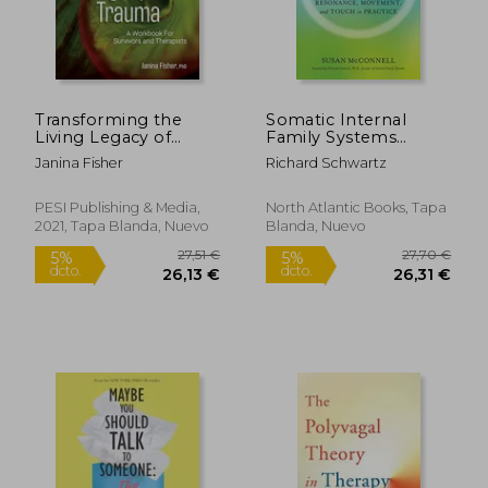
Transforming the
Somatic Internal
Living Legacy of
Family Systems
Trauma: A Workbook
Therapy: Awareness,
Janina Fisher
Richard Schwartz
for Survivors and
Breath, Resonance,
Therapists (en Inglés)
Movement and Touch
in Practice (en Inglés)
PESI Publishing & Media,
North Atlantic Books, Tapa
2021, Tapa Blanda, Nuevo
Blanda, Nuevo