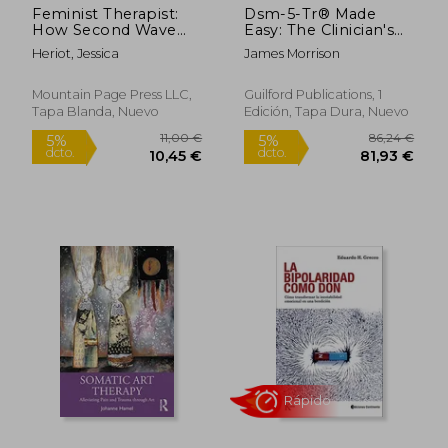
Feminist Therapist:
Dsm-5-Tr® Made
How Second Wave
Easy: The Clinician's
Feminism Changed
Guide to Diagnosis
Heriot, Jessica
James Morrison
Psychotherapy and
(en Inglés)
Me (en Inglés)
Mountain Page Press LLC,
Guilford Publications, 1
Tapa Blanda, Nuevo
Edición, Tapa Dura, Nuevo