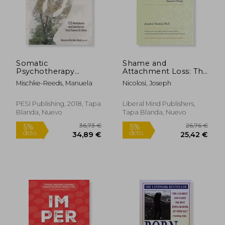
Somatic
Shame and
Psychotherapy
Attachment Loss: The
Toolbox: 125
Practical Work of
Mischke-Reeds, Manuela
Nicolosi, Joseph
Worksheets and
Reparative Therapy
Exercises to Treat
(en Inglés)
Trauma & Stress (en
PESI Publishing, 2018, Tapa
Liberal Mind Publishers,
Inglés)
Blanda, Nuevo
Tapa Blanda, Nuevo
36,73 €
26,76
5%
5%
dcto.
dcto.
34,89 €
25,42