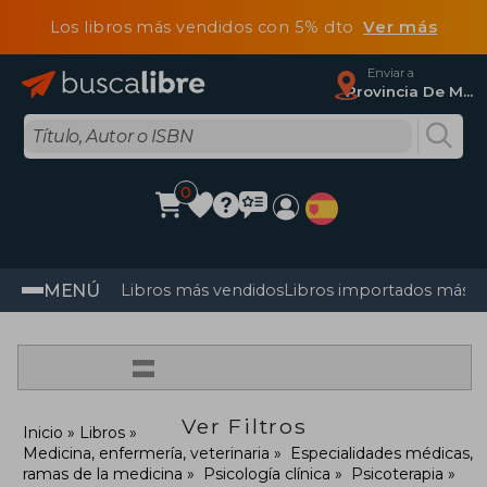
Los libros más vendidos con 5% dto
Ver más
Enviar a
Provincia De Madrid
0
MENÚ
Libros más vendidos
Libros importados más v
=
Ver Filtros
Inicio
Libros
Medicina, enfermería, veterinaria
Especialidades médicas,
ramas de la medicina
Psicología clínica
Psicoterapia