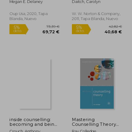
Megan E. Delaney
Daitch, Carolyn
Inglés)
(en Inglés)
Oup Usa, 2020, Tapa
W. W. Norton & Company,
Blanda, Nuevo
2011, Tapa Blanda, Nuevo
127,69 €
99,48
5%
5%
dcto.
dcto.
121,30 €
94,51
inside counselling:
Mastering
becoming and being
Counselling Theory
a professional
(en Inglés)
Crouch, Anthony
Ray Colledge