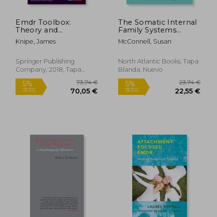
Emdr Toolbox:
The Somatic Internal
Theory and
Family Systems
Treatment of
Therapy Workbook: A
Knipe, James
McConnell, Susan
Complex Ptsd and
Therapists Guide to
Dissociation, Second
the 5 Practices of
Edition (en Inglés)
Somatic Ifs for
Springer Publishing
North Atlantic Books, Tapa
Transforming Trauma
Company, 2018, Tapa
Blanda, Nuevo
in Clients (en Inglés)
Blanda, Nuevo
43,75 €
22,49
5%
5%
dcto.
dcto.
41,56 €
21,37