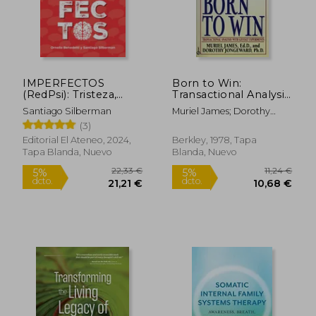
IMPERFECTOS
Born to Win:
(RedPsi): Tristeza,
Transactional Analysis
depresión, ansiedad,
With Gestalt
Santiago Silberman
Muriel James; Dorothy
ataques de pánico,
Experiments (en
Jongeward
(3)
fobias y los TOC
Inglés)
Editorial El Ateneo, 2024,
Berkley, 1978, Tapa
Tapa Blanda, Nuevo
Blanda, Nuevo
22,33 €
11,24
5%
5%
dcto.
dcto.
21,21 €
10,68