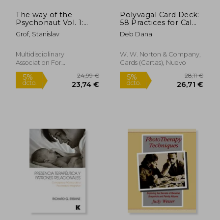
The way of the
Polyvagal Card Deck:
Psychonaut Vol. 1:
58 Practices for Calm
Encyclopedia for
and Change (en
Grof, Stanislav
Deb Dana
Inner Journeys (en
Inglés)
Inglés)
Multidisciplinary
W. W. Norton & Company,
Association For
Cards (Cartas), Nuevo
Psychedelic, 2019, 1 Edición,
Tapa Blanda, Nuevo
37,49 €
48,74
5%
5%
dcto.
dcto.
35,62 €
46,30