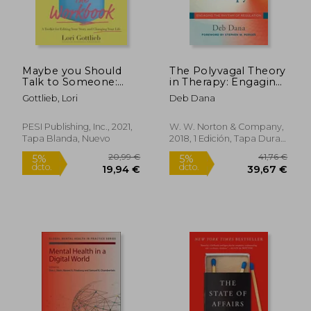
27,51 €
27,70
5%
5%
dcto.
dcto.
26,13 €
26,31
Maybe you Should
The Polyvagal Theory
Talk to Someone:
in Therapy: Engaging
The Workbook: A
the Rhythm of
Gottlieb, Lori
Deb Dana
Toolkit for Editing
Regulation (en
Your Story and
Inglés)
Changing Your Life
PESI Publishing, Inc., 2021,
W. W. Norton & Company,
(en Inglés)
Tapa Blanda, Nuevo
2018, 1 Edición, Tapa Dura,
Nuevo