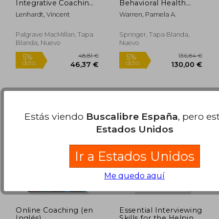
Integrative Coaching:
Behavioral Health
Co-Constructing the
Disability
Lenhardt, Vincent
Warren, Pamela A.
Journey from
Management (en
Freedom to
Inglés)
Responsibility (en
Palgrave MacMillan, Tapa
Springer, Tapa Blanda,
Inglés)
Blanda, Nuevo
Nuevo
44,99 €
12,00
5%
5%
dcto.
dcto.
42,74 €
11,40
Estás viendo
Buscalibre España
, pero es
Estados Unidos
Ir a Estados Unidos
Me quedo aquí
Online Coaching (en
Essential Interviewing
Inglés)
Skills for the Helping