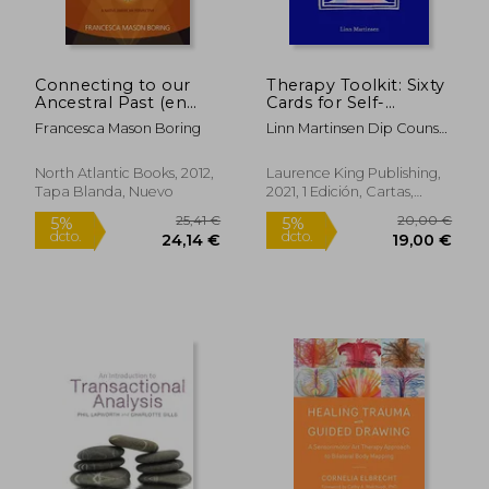
Connecting to our
Therapy Toolkit: Sixty
Ancestral Past (en
Cards for Self-
Inglés)
Exploration (en
Francesca Mason Boring
Linn Martinsen Dip Couns
Inglés)
27,64 €
13,66
Mbacp
5%
5%
dcto.
dcto.
26,26 €
12,98
North Atlantic Books, 2012,
Laurence King Publishing,
Tapa Blanda, Nuevo
2021, 1 Edición, Cartas,
Nuevo