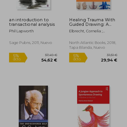
an introduction to
Healing Trauma With
transactional analysis
Guided Drawing: A
Sensorimotor art
Phil Lapworth
Elbrecht, Cornelia ;
Therapy Approach to
Malchiodi, Cathy A.
Bilateral Body
Mapping (en Inglés)
Sage Pubns, 2011, Nuevo
North Atlantic Books, 2018,
Tapa Blanda, Nuevo
25,41 €
20,00
5%
5%
dcto.
dcto.
24,14 €
19,00